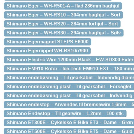
Shimano Eger – WH-R501-A – flad 286mm baghjul
Shimano Eger – WH-RS10 – 304mm baghjul – Sort
Shimano Eger – WH-RS20 – 284mm forhjul – Sort
Shimano Eger – WH-RS30 – 294mm baghjul – Sølv
Shimano Egermagnet STEPS E6000
Shimano Egernippel WH-RS10/7900
Shimano Electric Wire 1200mm Black – EW-SD300 Exter
Shimano EM910 Rotor – Ice-Tech EM910-EXT – 180 mm me
Shimano endebøsning – Til gearkabel – Indvendig diame
Shimano endebøsning plast – Til gearkabel – Forseglet 
Shimano endebøsning plast – Til gearkabel – Indvendig 
Shimano endestop – Anvendes til bremsewire 1,6mm – 5
Shimano Endestop – Til gearwire – 1.2mm – 100 stk.
Shimano ET300E – Cykelsko E-Bike ET3 – Dame – Grøn –
Shimano ET500E – Cykelsko E-Bike ET5 – Dame – Guld –