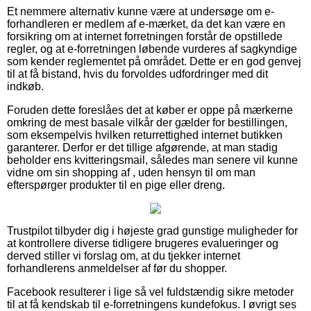
Et nemmere alternativ kunne være at undersøge om e-
forhandleren er medlem af e-mærket, da det kan være en
forsikring om at internet forretningen forstår de opstillede
regler, og at e-forretningen løbende vurderes af sagkyndige
som kender reglementet på området. Dette er en god genvej
til at få bistand, hvis du forvoldes udfordringer med dit
indkøb.
Foruden dette foreslåes det at køber er oppe på mærkerne
omkring de mest basale vilkår der gælder for bestillingen,
som eksempelvis hvilken returrettighed internet butikken
garanterer. Derfor er det tillige afgørende, at man stadig
beholder ens kvitteringsmail, således man senere vil kunne
vidne om sin shopping af , uden hensyn til om man
efterspørger produkter til en pige eller dreng.
Trustpilot tilbyder dig i højeste grad gunstige muligheder for
at kontrollere diverse tidligere brugeres evalueringer og
derved stiller vi forslag om, at du tjekker internet
forhandlerens anmeldelser af før du shopper.
Facebook resulterer i lige så vel fuldstændig sikre metoder
til at få kendskab til e-forretningens kundefokus. I øvrigt ses