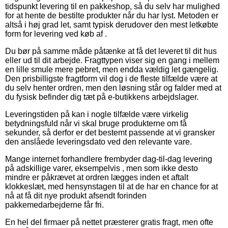
tidspunkt levering til en pakkeshop, så du selv har mulighed
for at hente de bestilte produkter når du har lyst. Metoden er
altså i høj grad let, samt typisk derudover den mest letkøbte
form for levering ved køb af .
Du bør på samme måde påtænke at få det leveret til dit hus
eller ud til dit arbejde. Fragttypen viser sig en gang i mellem
en lille smule mere pebret, men endda vældig let gængelig.
Den prisbilligste fragtform vil dog i de fleste tilfælde være at
du selv henter ordren, men den løsning står og falder med at
du fysisk befinder dig tæt på e-butikkens arbejdslager.
Leveringstiden på kan i nogle tilfælde være virkelig
betydningsfuld når vi skal bruge produkterne om få
sekunder, så derfor er det bestemt passende at vi gransker
den anslåede leveringsdato ved den relevante vare.
Mange internet forhandlere frembyder dag-til-dag levering
på adskillige varer, eksempelvis , men som ikke desto
mindre er påkrævet at ordren lægges inden et aftalt
klokkeslæt, med hensynstagen til at de har en chance for at
nå at få dit nye produkt afsendt forinden
pakkemedarbejderne får fri.
En hel del firmaer på nettet præsterer gratis fragt, men ofte