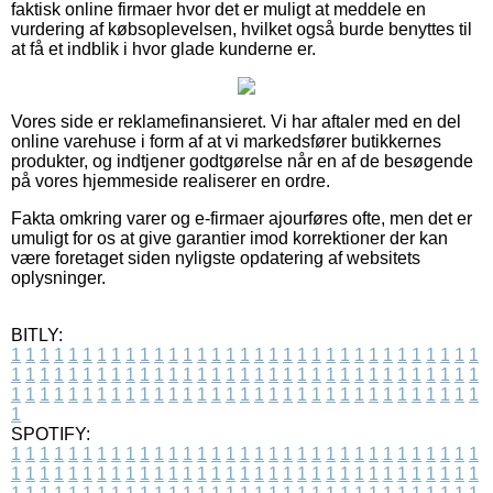
faktisk online firmaer hvor det er muligt at meddele en
vurdering af købsoplevelsen, hvilket også burde benyttes til
at få et indblik i hvor glade kunderne er.
Vores side er reklamefinansieret. Vi har aftaler med en del
online varehuse i form af at vi markedsfører butikkernes
produkter, og indtjener godtgørelse når en af de besøgende
på vores hjemmeside realiserer en ordre.
Fakta omkring varer og e-firmaer ajourføres ofte, men det er
umuligt for os at give garantier imod korrektioner der kan
være foretaget siden nyligste opdatering af websitets
oplysninger.
BITLY:
1
1
1
1
1
1
1
1
1
1
1
1
1
1
1
1
1
1
1
1
1
1
1
1
1
1
1
1
1
1
1
1
1
1
1
1
1
1
1
1
1
1
1
1
1
1
1
1
1
1
1
1
1
1
1
1
1
1
1
1
1
1
1
1
1
1
1
1
1
1
1
1
1
1
1
1
1
1
1
1
1
1
1
1
1
1
1
1
1
1
1
1
1
1
1
1
1
1
1
1
SPOTIFY:
1
1
1
1
1
1
1
1
1
1
1
1
1
1
1
1
1
1
1
1
1
1
1
1
1
1
1
1
1
1
1
1
1
1
1
1
1
1
1
1
1
1
1
1
1
1
1
1
1
1
1
1
1
1
1
1
1
1
1
1
1
1
1
1
1
1