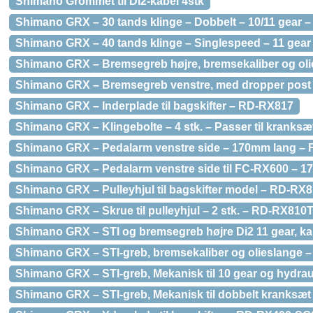
Shimano Grommet til Di2-kabel 4stk
Shimano GRX – 30 tands klinge – Dobbelt – 10/11 gear 
Shimano GRX – 40 tands klinge – Singlespeed – 11 gea
Shimano GRX – Bremsegreb højre, bremsekaliber og oli
Shimano GRX – Bremsegreb venstre, med dropper post 
Shimano GRX – Inderplade til bagskifter – RD-RX817
Shimano GRX – Klingebolte – 4 stk. – Passer til kranks
Shimano GRX – Pedalarm venstre side – 170mm lang –
Shimano GRX – Pedalarm venstre side til FC-RX600 – 17
Shimano GRX – Pulleyhjul til bagskifter model – RD-RX8
Shimano GRX – Skrue til pulleyhjul – 2 stk. – RD-RX810
Shimano GRX – STI og bremsegreb højre Di2 11 gear, kal
Shimano GRX – STI-greb, bremsekaliber og olieslange –
Shimano GRX – STI-greb, Mekanisk til 10 gear og hydra
Shimano GRX – STI-greb, Mekanisk til dobbelt kranksæ