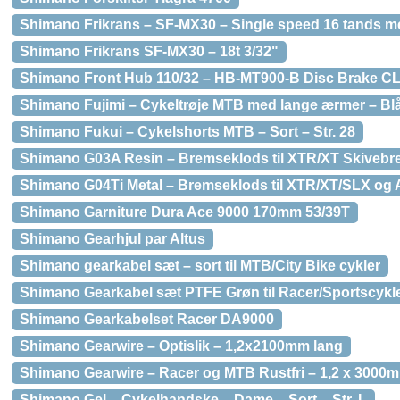
Shimano Frikrans – SF-MX30 – Single speed 16 tands me
Shimano Frikrans SF-MX30 – 18t 3/32"
Shimano Front Hub 110/32 – HB-MT900-B Disc Brake C
Shimano Fujimi – Cykeltrøje MTB med lange ærmer – Blå
Shimano Fukui – Cykelshorts MTB – Sort – Str. 28
Shimano G03A Resin – Bremseklods til XTR/XT Skivebr
Shimano G04Ti Metal – Bremseklods til XTR/XT/SLX og 
Shimano Garniture Dura Ace 9000 170mm 53/39T
Shimano Gearhjul par Altus
Shimano gearkabel sæt – sort til MTB/City Bike cykler
Shimano Gearkabel sæt PTFE Grøn til Racer/Sportscykler
Shimano Gearkabelset Racer DA9000
Shimano Gearwire – Optislik – 1,2x2100mm lang
Shimano Gearwire – Racer og MTB Rustfri – 1,2 x 3000
Shimano Gel – Cykelhandske – Dame – Sort – Str. L