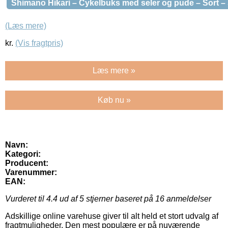
Shimano Hikari – Cykelbuks med seler og pude – Sort – 
(Læs mere)
kr.
(Vis fragtpris)
Læs mere »
Køb nu »
Navn:
Kategori:
Producent:
Varenummer:
EAN:
Vurderet til
4.4
ud af 5 stjerner baseret på
16
anmeldelser
Adskillige online varehuse giver til alt held et stort udvalg af
fragtmuligheder. Den mest populære er på nuværende