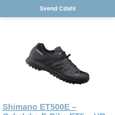
Svend Cdahl
Shimano ET500E –