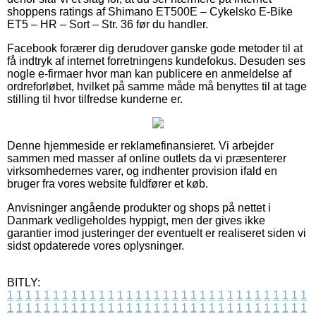
shoppens ratings af Shimano ET500E – Cykelsko E-Bike
ET5 – HR – Sort – Str. 36 før du handler.
Facebook forærer dig derudover ganske gode metoder til at
få indtryk af internet forretningens kundefokus. Desuden ses
nogle e-firmaer hvor man kan publicere en anmeldelse af
ordreforløbet, hvilket på samme måde må benyttes til at tage
stilling til hvor tilfredse kunderne er.
Denne hjemmeside er reklamefinansieret. Vi arbejder
sammen med masser af online outlets da vi præsenterer
virksomhedernes varer, og indhenter provision ifald en
bruger fra vores website fuldfører et køb.
Anvisninger angående produkter og shops på nettet i
Danmark vedligeholdes hyppigt, men der gives ikke
garantier imod justeringer der eventuelt er realiseret siden vi
sidst opdaterede vores oplysninger.
BITLY:
1
1
1
1
1
1
1
1
1
1
1
1
1
1
1
1
1
1
1
1
1
1
1
1
1
1
1
1
1
1
1
1
1
1
1
1
1
1
1
1
1
1
1
1
1
1
1
1
1
1
1
1
1
1
1
1
1
1
1
1
1
1
1
1
1
1