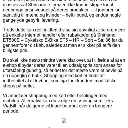
massevis af Shimano e-firmaer ikke kunne slippe for at
nedbringe prisniveauet på deres produkter – til juniorer, og
samtidig til mænd og kvinder – helt i bund, og endda nogle
gange yde gebyrfri levering.
Trods dette kan det imidlertid vise sig gavnligt at se nærmere
på enkelte internet handler efter rabatkoder på Shimano
ET500E – Cykelsko E-Bike ET5 – HR – Sort – Str. 36 før du
gennemfører dit køb, således at man er sikker på at få den
billigste pris.
Du skal ikke desto mindre være klar over, at i tilfælde af at en
e-shop tilbyder deres varer til en udsalgspris som anses for
uforståeligt gunstig, så er det for det meste være et bevis på
en uoprigtig e-butik. Shopping med kort er trods alt
indbefattet af et lovbud, som hjælper kunden imod falske
shops på nettet.
Vi anbefaler shopping med kort eller betalinger med
mobilen. Alternativt kan du vælge en løsning som f.eks.
ViaBill, når du gerne vil klare beløbet over en længere
periode.