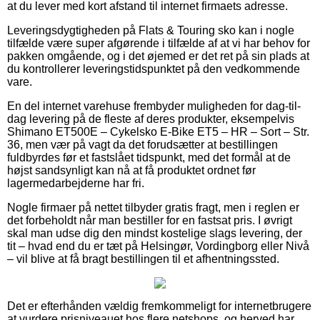
at du lever med kort afstand til internet firmaets adresse.
Leveringsdygtigheden på Flats & Touring sko kan i nogle
tilfælde være super afgørende i tilfælde af at vi har behov for
pakken omgående, og i det øjemed er det ret på sin plads at
du kontrollerer leveringstidspunktet på den vedkommende
vare.
En del internet varehuse frembyder muligheden for dag-til-
dag levering på de fleste af deres produkter, eksempelvis
Shimano ET500E – Cykelsko E-Bike ET5 – HR – Sort – Str.
36, men vær på vagt da det forudsætter at bestillingen
fuldbyrdes før et fastslået tidspunkt, med det formål at de
højst sandsynligt kan nå at få produktet ordnet før
lagermedarbejderne har fri.
Nogle firmaer på nettet tilbyder gratis fragt, men i reglen er
det forbeholdt når man bestiller for en fastsat pris. I øvrigt
skal man udse dig den mindst kostelige slags levering, der
tit – hvad end du er tæt på Helsingør, Vordingborg eller Nivå
– vil blive at få bragt bestillingen til et afhentningssted.
Det er efterhånden vældig fremkommeligt for internetbrugere
at vurdere prisniveauet hos flere netshops, og herved har