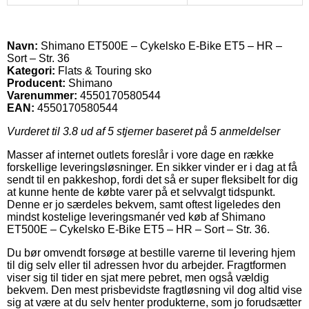
Navn:
Shimano ET500E – Cykelsko E-Bike ET5 – HR –
Sort – Str. 36
Kategori:
Flats & Touring sko
Producent:
Shimano
Varenummer:
4550170580544
EAN:
4550170580544
Vurderet til
3.8
ud af 5 stjerner baseret på
5
anmeldelser
Masser af internet outlets foreslår i vore dage en række
forskellige leveringsløsninger. En sikker vinder er i dag at få
sendt til en pakkeshop, fordi det så er super fleksibelt for dig
at kunne hente de købte varer på et selvvalgt tidspunkt.
Denne er jo særdeles bekvem, samt oftest ligeledes den
mindst kostelige leveringsmanér ved køb af Shimano
ET500E – Cykelsko E-Bike ET5 – HR – Sort – Str. 36.
Du bør omvendt forsøge at bestille varerne til levering hjem
til dig selv eller til adressen hvor du arbejder. Fragtformen
viser sig til tider en sjat mere pebret, men også vældig
bekvem. Den mest prisbevidste fragtløsning vil dog altid vise
sig at være at du selv henter produkterne, som jo forudsætter