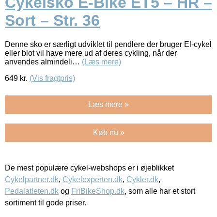
Cykelsko E-Bike ET5 – HR –
Sort – Str. 36
Denne sko er særligt udviklet til pendlere der bruger El-cykel
eller blot vil have mere ud af deres cykling, når der
anvendes almindeli…
(Læs mere)
649
kr.
(Vis fragtpris)
Læs mere »
Køb nu »
De mest populære cykel-webshops er i øjeblikket
Cykelpartner.dk
,
Cykelexperten.dk
,
Cykler.dk
,
Pedalatleten.dk
og
FriBikeShop.dk
, som alle har et stort
sortiment til gode priser.