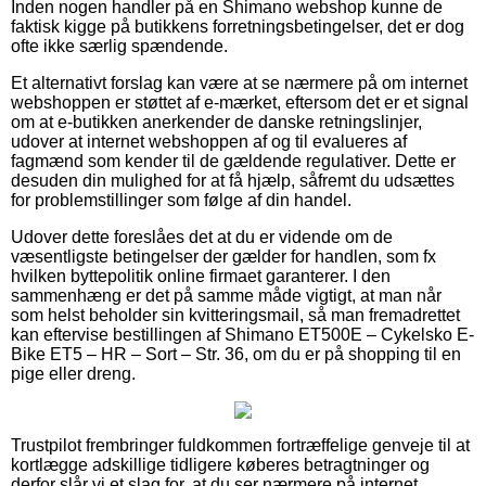
Inden nogen handler på en Shimano webshop kunne de
faktisk kigge på butikkens forretningsbetingelser, det er dog
ofte ikke særlig spændende.
Et alternativt forslag kan være at se nærmere på om internet
webshoppen er støttet af e-mærket, eftersom det er et signal
om at e-butikken anerkender de danske retningslinjer,
udover at internet webshoppen af og til evalueres af
fagmænd som kender til de gældende regulativer. Dette er
desuden din mulighed for at få hjælp, såfremt du udsættes
for problemstillinger som følge af din handel.
Udover dette foreslåes det at du er vidende om de
væsentligste betingelser der gælder for handlen, som fx
hvilken byttepolitik online firmaet garanterer. I den
sammenhæng er det på samme måde vigtigt, at man når
som helst beholder sin kvitteringsmail, så man fremadrettet
kan eftervise bestillingen af Shimano ET500E – Cykelsko E-
Bike ET5 – HR – Sort – Str. 36, om du er på shopping til en
pige eller dreng.
Trustpilot frembringer fuldkommen fortræffelige genveje til at
kortlægge adskillige tidligere køberes betragtninger og
derfor slår vi et slag for, at du ser nærmere på internet