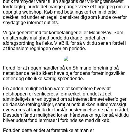
butik frembyder varer til en salgspris der virker grænseløst
fordelagtig, burde det mange gange være et fingerpeg om en
uoprigtig webshop. Køb med betalingskort er imidlertid
dækket ind under en regel, der sikrer dig som kunde overfor
snydagtige internet outlets.
Vi går generelt ind for kortbetalinger eller MobilePay. Som
en alternativ mulighed burde du drage fordel af en
afdragsordning fra f.eks. ViaBill, for så vidt du ser en fordel i
at finansiere regningen over en periode.
Forud for at nogen handler på en Shimano forretning på
nettet bør de helt sikkert have øje for dens forretningsvilkår,
det er dog ofte ikke særlig spændende.
En anden mulighed kan være at kontrollere hvorvidt
netshoppen er verificeret af e-mærket, grundet at det
almindeligvis er en tryghed om at internet firmaet efterfølger
de danske retningslinjer, samt at netbutikken rutinemæssigt
overværes af fagfolk der forstår bestemmelserne på området.
Desuden får du mulighed for en håndsrækning, for så vidt du
bliver udsat for dilemmaer i forbindelse med dit køb.
Foruden dette er det at foretrække at man er