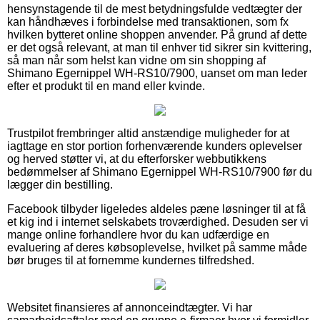
hensynstagende til de mest betydningsfulde vedtægter der
kan håndhæves i forbindelse med transaktionen, som fx
hvilken bytteret online shoppen anvender. På grund af dette
er det også relevant, at man til enhver tid sikrer sin kvittering,
så man når som helst kan vidne om sin shopping af
Shimano Egernippel WH-RS10/7900, uanset om man leder
efter et produkt til en mand eller kvinde.
Trustpilot frembringer altid anstændige muligheder for at
iagttage en stor portion forhenværende kunders oplevelser
og herved støtter vi, at du efterforsker webbutikkens
bedømmelser af Shimano Egernippel WH-RS10/7900 før du
lægger din bestilling.
Facebook tilbyder ligeledes aldeles pæne løsninger til at få
et kig ind i internet selskabets troværdighed. Desuden ser vi
mange online forhandlere hvor du kan udfærdige en
evaluering af deres købsoplevelse, hvilket på samme måde
bør bruges til at fornemme kundernes tilfredshed.
Websitet finansieres af annonceindtægter. Vi har