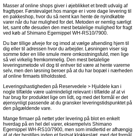
Masser af online shops giver i øjeblikket et bredt udvalg af
fragttyper. Førstevalget hos mange er i vore dage levering til
en pakkeshop, hvor du så nemt kan hente de nyindkøbte
varer når du har mulighed for det. Metoden er nemlig særligt
let, samt ofte desuden den mest betalelige mulighed for fragt
ved køb af Shimano Egernippel WH-RS10/7900.
Du bør tillige afveje for og imod at vælge afsending hjem til
dig eller til adressen hvor du arbejder. Løsningen viser sig
somme tider en lille smule mere omkostningsfuld, men lige
så vel virkelig fremkommelig. Den mest betalelige
leveringsmetode vil dog til enhver tid være at hente varerne
selv, men den løsning beroer på at du har bopæl i nærheden
af online firmaets tilholdssted.
Leveringshastigheden på Reservedele > Hjuldele kan i
nogle tilfælde være ualmindeligt relevant i tilfælde af at vi
har brug for produktet lige om lidt, og med det formål er det
øjensynligt passende at du gransker leveringstidspunktet på
den pågældende vare.
Mange firmaer på nettet yder levering på blot en enkelt
hverdag på en hel del varer, eksempelvis Shimano
Egernippel WH-RS10/7900, men som imidlertid er afhængig
af at der bestilles inden et fastsat klokkeslæt, med det formål