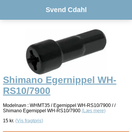
Svend Cdahl
Shimano Egernippel WH-
RS10/7900
Modelnavn : WHMT35 / Egernippel WH-RS10/7900 / /
Shimano Egernippel WH-RS10/7900
(Læs mere)
15
kr.
(Vis fragtpris)