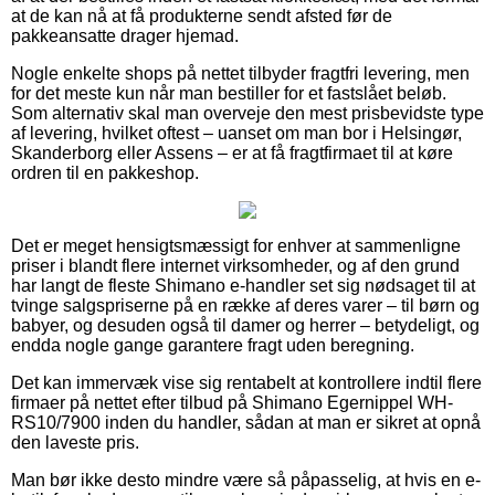
at de kan nå at få produkterne sendt afsted før de
pakkeansatte drager hjemad.
Nogle enkelte shops på nettet tilbyder fragtfri levering, men
for det meste kun når man bestiller for et fastslået beløb.
Som alternativ skal man overveje den mest prisbevidste type
af levering, hvilket oftest – uanset om man bor i Helsingør,
Skanderborg eller Assens – er at få fragtfirmaet til at køre
ordren til en pakkeshop.
Det er meget hensigtsmæssigt for enhver at sammenligne
priser i blandt flere internet virksomheder, og af den grund
har langt de fleste Shimano e-handler set sig nødsaget til at
tvinge salgspriserne på en række af deres varer – til børn og
babyer, og desuden også til damer og herrer – betydeligt, og
endda nogle gange garantere fragt uden beregning.
Det kan immervæk vise sig rentabelt at kontrollere indtil flere
firmaer på nettet efter tilbud på Shimano Egernippel WH-
RS10/7900 inden du handler, sådan at man er sikret at opnå
den laveste pris.
Man bør ikke desto mindre være så påpasselig, at hvis en e-