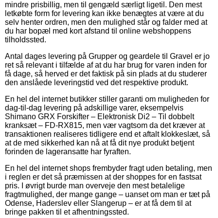
mindre prisbillig, men til gengæld særligt ligetil. Den mest
letkøbte form for levering kan ikke benægtes at være at du
selv henter ordren, men den mulighed står og falder med at
du har bopæl med kort afstand til online webshoppens
tilholdssted.
Antal dages levering på Grupper og geardele til Gravel er jo
ret så relevant i tilfælde af at du har brug for varen inden for
få dage, så herved er det faktisk på sin plads at du studerer
den anslåede leveringstid ved det respektive produkt.
En hel del internet butikker stiller garanti om muligheden for
dag-til-dag levering på adskillige varer, eksempelvis
Shimano GRX Forskifter – Elektronisk Di2 – Til dobbelt
kranksæt – FD-RX815, men vær vagtsom da det kræver at
transaktionen realiseres tidligere end et aftalt klokkeslæt, så
at de med sikkerhed kan nå at få dit nye produkt betjent
forinden de lageransatte har fyraften.
En hel del internet shops frembyder fragt uden betaling, men
i reglen er det så præmissen at der shoppes for en fastsat
pris. I øvrigt burde man overveje den mest betalelige
fragtmulighed, der mange gange – uanset om man er tæt på
Odense, Haderslev eller Slangerup – er at få dem til at
bringe pakken til et afhentningssted.