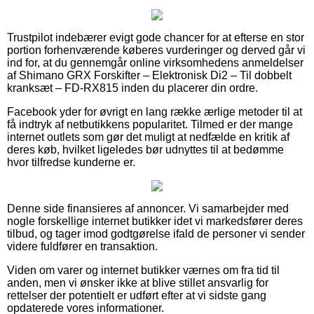
Trustpilot indebærer evigt gode chancer for at efterse en stor
portion forhenværende køberes vurderinger og derved går vi
ind for, at du gennemgår online virksomhedens anmeldelser
af Shimano GRX Forskifter – Elektronisk Di2 – Til dobbelt
kranksæt – FD-RX815 inden du placerer din ordre.
Facebook yder for øvrigt en lang række ærlige metoder til at
få indtryk af netbutikkens popularitet. Tilmed er der mange
internet outlets som gør det muligt at nedfælde en kritik af
deres køb, hvilket ligeledes bør udnyttes til at bedømme
hvor tilfredse kunderne er.
Denne side finansieres af annoncer. Vi samarbejder med
nogle forskellige internet butikker idet vi markedsfører deres
tilbud, og tager imod godtgørelse ifald de personer vi sender
videre fuldfører en transaktion.
Viden om varer og internet butikker værnes om fra tid til
anden, men vi ønsker ikke at blive stillet ansvarlig for
rettelser der potentielt er udført efter at vi sidste gang
opdaterede vores informationer.