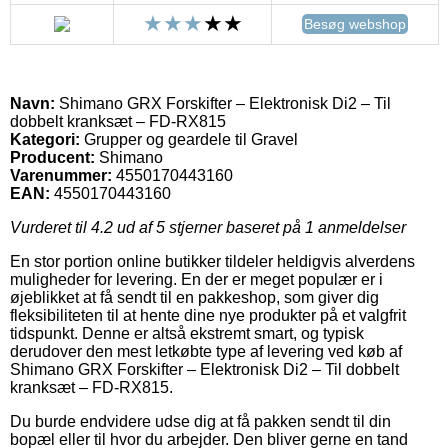
Besøg webshop
Navn:
Shimano GRX Forskifter – Elektronisk Di2 – Til
dobbelt kranksæt – FD-RX815
Kategori:
Grupper og geardele til Gravel
Producent:
Shimano
Varenummer:
4550170443160
EAN:
4550170443160
Vurderet til
4.2
ud af 5 stjerner baseret på
1
anmeldelser
En stor portion online butikker tildeler heldigvis alverdens
muligheder for levering. En der er meget populær er i
øjeblikket at få sendt til en pakkeshop, som giver dig
fleksibiliteten til at hente dine nye produkter på et valgfrit
tidspunkt. Denne er altså ekstremt smart, og typisk
derudover den mest letkøbte type af levering ved køb af
Shimano GRX Forskifter – Elektronisk Di2 – Til dobbelt
kranksæt – FD-RX815.
Du burde endvidere udse dig at få pakken sendt til din
bopæl eller til hvor du arbejder. Den bliver gerne en tand