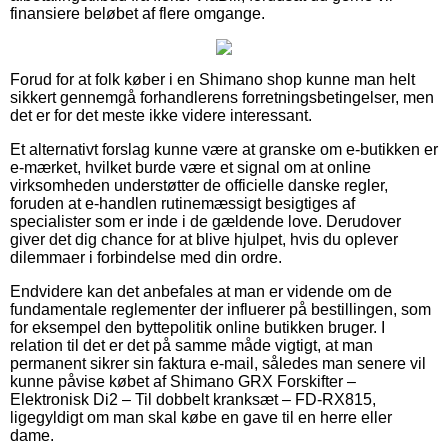
finansiere beløbet af flere omgange.
Forud for at folk køber i en Shimano shop kunne man helt
sikkert gennemgå forhandlerens forretningsbetingelser, men
det er for det meste ikke videre interessant.
Et alternativt forslag kunne være at granske om e-butikken er
e-mærket, hvilket burde være et signal om at online
virksomheden understøtter de officielle danske regler,
foruden at e-handlen rutinemæssigt besigtiges af
specialister som er inde i de gældende love. Derudover
giver det dig chance for at blive hjulpet, hvis du oplever
dilemmaer i forbindelse med din ordre.
Endvidere kan det anbefales at man er vidende om de
fundamentale reglementer der influerer på bestillingen, som
for eksempel den byttepolitik online butikken bruger. I
relation til det er det på samme måde vigtigt, at man
permanent sikrer sin faktura e-mail, således man senere vil
kunne påvise købet af Shimano GRX Forskifter –
Elektronisk Di2 – Til dobbelt kranksæt – FD-RX815,
ligegyldigt om man skal købe en gave til en herre eller
dame.