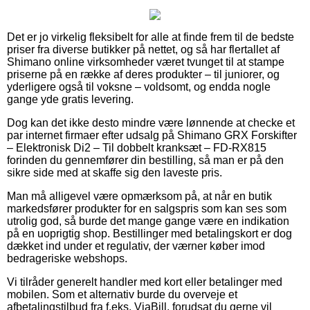
Det er jo virkelig fleksibelt for alle at finde frem til de bedste
priser fra diverse butikker på nettet, og så har flertallet af
Shimano online virksomheder været tvunget til at stampe
priserne på en række af deres produkter – til juniorer, og
yderligere også til voksne – voldsomt, og endda nogle
gange yde gratis levering.
Dog kan det ikke desto mindre være lønnende at checke et
par internet firmaer efter udsalg på Shimano GRX Forskifter
– Elektronisk Di2 – Til dobbelt kranksæt – FD-RX815
forinden du gennemfører din bestilling, så man er på den
sikre side med at skaffe sig den laveste pris.
Man må alligevel være opmærksom på, at når en butik
markedsfører produkter for en salgspris som kan ses som
utrolig god, så burde det mange gange være en indikation
på en uoprigtig shop. Bestillinger med betalingskort er dog
dækket ind under et regulativ, der værner køber imod
bedrageriske webshops.
Vi tilråder generelt handler med kort eller betalinger med
mobilen. Som et alternativ burde du overveje et
afbetalingstilbud fra f.eks. ViaBill, forudsat du gerne vil