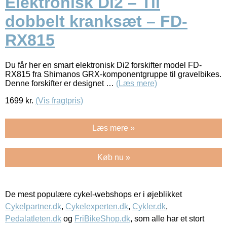
Elektronisk Di2 – Til
dobbelt kranksæt – FD-
RX815
Du får her en smart elektronisk Di2 forskifter model FD-
RX815 fra Shimanos GRX-komponentgruppe til gravelbikes.
Denne forskifter er designet …
(Læs mere)
1699
kr.
(Vis fragtpris)
Læs mere »
Køb nu »
De mest populære cykel-webshops er i øjeblikket
Cykelpartner.dk
,
Cykelexperten.dk
,
Cykler.dk
,
Pedalatleten.dk
og
FriBikeShop.dk
, som alle har et stort