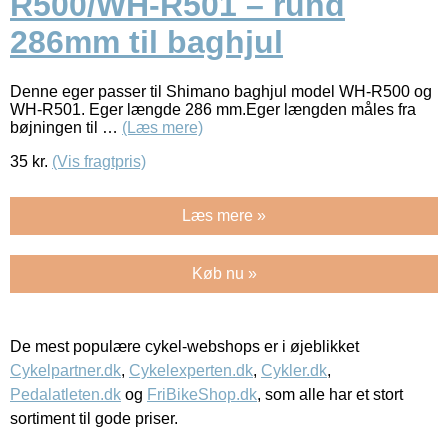
R500/WH-R501 – rund
286mm til baghjul
Denne eger passer til Shimano baghjul model WH-R500 og
WH-R501. Eger længde 286 mm.Eger længden måles fra
bøjningen til …
(Læs mere)
35
kr.
(Vis fragtpris)
Læs mere »
Køb nu »
De mest populære cykel-webshops er i øjeblikket
Cykelpartner.dk
,
Cykelexperten.dk
,
Cykler.dk
,
Pedalatleten.dk
og
FriBikeShop.dk
, som alle har et stort
sortiment til gode priser.