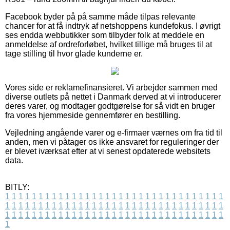
Facebook byder på på samme måde tilpas relevante
chancer for at få indtryk af netshoppens kundefokus. I øvrigt
ses endda webbutikker som tilbyder folk at meddele en
anmeldelse af ordreforløbet, hvilket tillige må bruges til at
tage stilling til hvor glade kunderne er.
Vores side er reklamefinansieret. Vi arbejder sammen med
diverse outlets på nettet i Danmark derved at vi introducerer
deres varer, og modtager godtgørelse for så vidt en bruger
fra vores hjemmeside gennemfører en bestilling.
Vejledning angående varer og e-firmaer værnes om fra tid til
anden, men vi påtager os ikke ansvaret for reguleringer der
er blevet iværksat efter at vi senest opdaterede websitets
data.
BITLY:
1
1
1
1
1
1
1
1
1
1
1
1
1
1
1
1
1
1
1
1
1
1
1
1
1
1
1
1
1
1
1
1
1
1
1
1
1
1
1
1
1
1
1
1
1
1
1
1
1
1
1
1
1
1
1
1
1
1
1
1
1
1
1
1
1
1
1
1
1
1
1
1
1
1
1
1
1
1
1
1
1
1
1
1
1
1
1
1
1
1
1
1
1
1
1
1
1
1
1
1