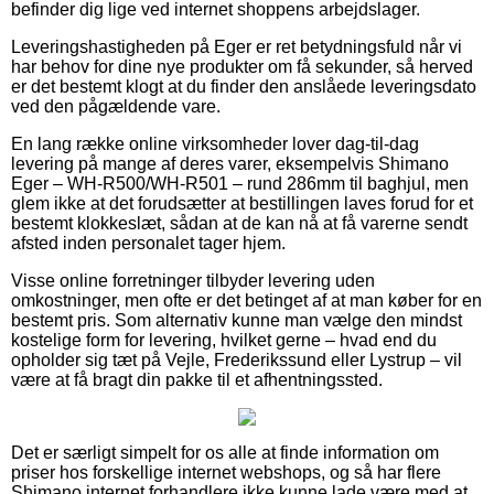
befinder dig lige ved internet shoppens arbejdslager.
Leveringshastigheden på Eger er ret betydningsfuld når vi
har behov for dine nye produkter om få sekunder, så herved
er det bestemt klogt at du finder den anslåede leveringsdato
ved den pågældende vare.
En lang række online virksomheder lover dag-til-dag
levering på mange af deres varer, eksempelvis Shimano
Eger – WH-R500/WH-R501 – rund 286mm til baghjul, men
glem ikke at det forudsætter at bestillingen laves forud for et
bestemt klokkeslæt, sådan at de kan nå at få varerne sendt
afsted inden personalet tager hjem.
Visse online forretninger tilbyder levering uden
omkostninger, men ofte er det betinget af at man køber for en
bestemt pris. Som alternativ kunne man vælge den mindst
kostelige form for levering, hvilket gerne – hvad end du
opholder sig tæt på Vejle, Frederikssund eller Lystrup – vil
være at få bragt din pakke til et afhentningssted.
Det er særligt simpelt for os alle at finde information om
priser hos forskellige internet webshops, og så har flere
Shimano internet forhandlere ikke kunne lade være med at