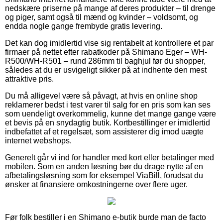
nedskære priserne på mange af deres produkter – til drenge
og piger, samt også til mænd og kvinder – voldsomt, og
endda nogle gange frembyde gratis levering.
Det kan dog imidlertid vise sig rentabelt at kontrollere et par
firmaer på nettet efter rabatkoder på Shimano Eger – WH-
R500/WH-R501 – rund 286mm til baghjul før du shopper,
således at du er usvigeligt sikker på at indhente den mest
attraktive pris.
Du må alligevel være så påvagt, at hvis en online shop
reklamerer bedst i test varer til salg for en pris som kan ses
som uendeligt overkommelig, kunne det mange gange være
et bevis på en snydagtig butik. Kortbestillinger er imidlertid
indbefattet af et regelsæt, som assisterer dig imod uægte
internet webshops.
Generelt går vi ind for handler med kort eller betalinger med
mobilen. Som en anden løsning bør du drage nytte af en
afbetalingsløsning som for eksempel ViaBill, forudsat du
ønsker at finansiere omkostningerne over flere uger.
Før folk bestiller i en Shimano e-butik burde man de facto