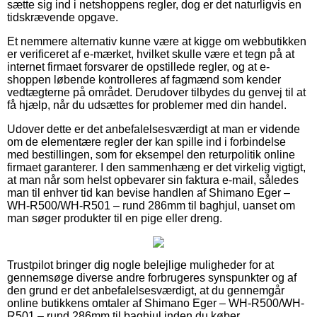
sætte sig ind i netshoppens regler, dog er det naturligvis en
tidskrævende opgave.
Et nemmere alternativ kunne være at kigge om webbutikken
er verificeret af e-mærket, hvilket skulle være et tegn på at
internet firmaet forsvarer de opstillede regler, og at e-
shoppen løbende kontrolleres af fagmænd som kender
vedtægterne på området. Derudover tilbydes du genvej til at
få hjælp, når du udsættes for problemer med din handel.
Udover dette er det anbefalelsesværdigt at man er vidende
om de elementære regler der kan spille ind i forbindelse
med bestillingen, som for eksempel den returpolitik online
firmaet garanterer. I den sammenhæng er det virkelig vigtigt,
at man når som helst opbevarer sin faktura e-mail, således
man til enhver tid kan bevise handlen af Shimano Eger –
WH-R500/WH-R501 – rund 286mm til baghjul, uanset om
man søger produkter til en pige eller dreng.
Trustpilot bringer dig nogle belejlige muligheder for at
gennemsøge diverse andre forbrugeres synspunkter og af
den grund er det anbefalelsesværdigt, at du gennemgår
online butikkens omtaler af Shimano Eger – WH-R500/WH-
R501 – rund 286mm til baghjul inden du køber.