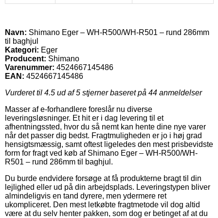
Navn:
Shimano Eger – WH-R500/WH-R501 – rund 286mm
til baghjul
Kategori:
Eger
Producent:
Shimano
Varenummer:
4524667145486
EAN:
4524667145486
Vurderet til
4.5
ud af 5 stjerner baseret på
44
anmeldelser
Masser af e-forhandlere foreslår nu diverse
leveringsløsninger. Et hit er i dag levering til et
afhentningssted, hvor du så nemt kan hente dine nye varer
når det passer dig bedst. Fragtmuligheden er jo i høj grad
hensigtsmæssig, samt oftest ligeledes den mest prisbevidste
form for fragt ved køb af Shimano Eger – WH-R500/WH-
R501 – rund 286mm til baghjul.
Du burde endvidere forsøge at få produkterne bragt til din
lejlighed eller ud på din arbejdsplads. Leveringstypen bliver
almindeligvis en tand dyrere, men ydermere ret
ukompliceret. Den mest letkøbte fragtmetode vil dog altid
være at du selv henter pakken, som dog er betinget af at du