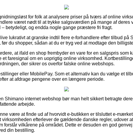
gnidningsløst for folk at analysere priser på tværs af online virk
dlere været nødt til at trykke salgsværdien på mange af deres vare
– betydeligt, og endda nogle gange præstere fri fragt.
e lukrativt at granske indtil flere e-forhandlere efter tilbud på
ør du shopper, sådan at du er tryg ved at modtage den billigste
urdere, at ifald en shop frembyder en vare for en salgspris som 
e et faresignal om en uoprigtig online virksomhed. Kortbestillin
rdningen, der sikrer os overfor falske online webshops.
estillinger eller MobilePay. Som et alternativ kan du vælge et til
 efter at afdrage pengene over en længere periode.
n Shimano internet webshop bør man helt sikkert betragte deres
fattende arbejde.
ne være at finde ud af hvorvidt e-butikken er tilsluttet e-mærket
rnet virksomheden efterlever de gældende danske regler, udover a
som forstår vilkårene på området. Dette er desuden en god genvej t
d din bestilling.