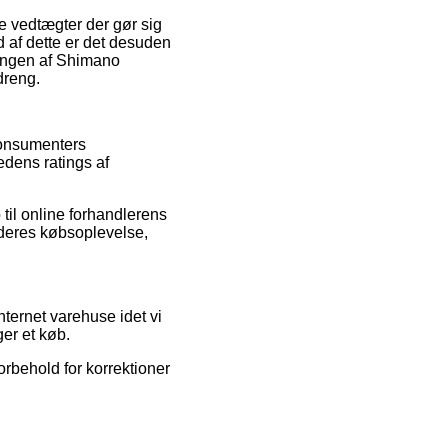
e vedtægter der gør sig
d af dette er det desuden
lingen af Shimano
dreng.
 konsumenters
edens ratings af
til online forhandlerens
f deres købsoplevelse,
nternet varehuse idet vi
er et køb.
orbehold for korrektioner