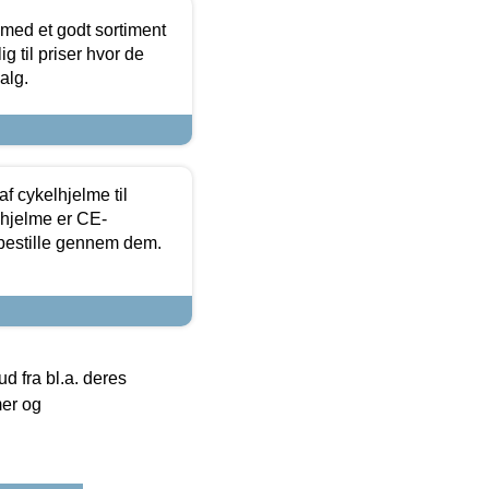
 med et godt sortiment
g til priser hvor de
alg.
f cykelhjelme til
lhjelme er CE-
 bestille gennem dem.
 fra bl.a. deres
mer og