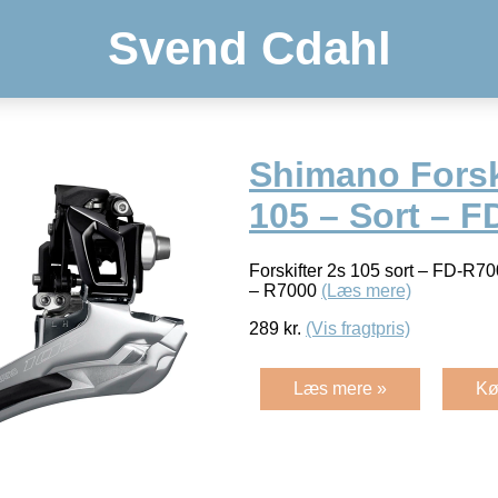
Svend Cdahl
Shimano Forsk
105 – Sort – 
Forskifter 2s 105 sort – FD-R
– R7000
(Læs mere)
289
kr.
(Vis fragtpris)
Læs mere »
Kø