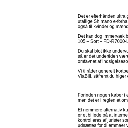
Det er efterhånden ultra 
utallige Shimano e-forhan
også til kvinder og mænd 
Det kan dog immervæk bliv
105 – Sort – FD-R7000-L f
Du skal blot ikke underv
så er det undertiden vær
omfavnet af Indsigelseso
Vi tilråder generelt kortb
ViaBill, såfremt du higer
Forinden nogen køber i e
men det er i reglen et om
Et nemmere alternativ kun
er et billede på at inte
kontrolleres af jurister 
udsættes for dilemmaer ve