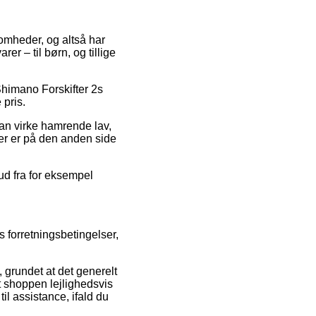
somheder, og altså har
r – til børn, og tillige
 Shimano Forskifter 2s
 pris.
kan virke hamrende lav,
ger er på den anden side
bud fra for eksempel
 forretningsbetingelser,
, grundet at det generelt
t shoppen lejlighedsvis
il assistance, ifald du