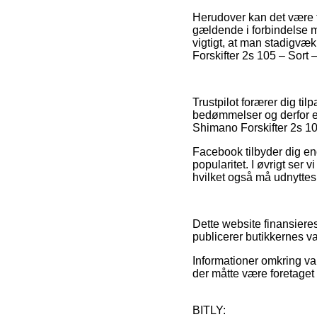
Herudover kan det være t
gældende i forbindelse me
vigtigt, at man stadigvæ
Forskifter 2s 105 – Sort 
Trustpilot forærer dig ti
bedømmelser og derfor er
Shimano Forskifter 2s 10
Facebook tilbyder dig en
popularitet. I øvrigt ser
hvilket også må udnyttes
Dette website finansieres
publicerer butikkernes v
Informationer omkring var
der måtte være foretaget
BITLY: