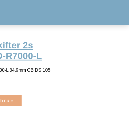
ifter 2s
FD-R7000-L
7000-L 34.9mm CB DS 105
b nu »