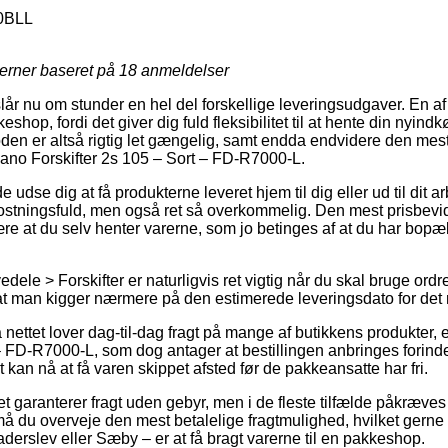
0BLL
jerner baseret på
18
anmeldelser
lår nu om stunder en hel del forskellige leveringsudgaver. En af
shop, fordi det giver dig fuld fleksibilitet til at hente din nyindk
den er altså rigtig let gængelig, samt endda endvidere den mest 
ano Forskifter 2s 105 – Sort – FD-R7000-L.
se dig at få produkterne leveret hjem til dig eller ud til dit a
ostningsfuld, men også ret så overkommelig. Den mest prisbevi
være at du selv henter varerne, som jo betinges af at du har bopæ
ele > Forskifter er naturligvis ret vigtig når du skal bruge ordr
at man kigger nærmere på den estimerede leveringsdato for det 
å nettet lover dag-til-dag fragt på mange af butikkens produkte
– FD-R7000-L, som dog antager at bestillingen anbringes forinde
t kan nå at få varen skippet afsted før de pakkeansatte har fri.
t garanterer fragt uden gebyr, men i de fleste tilfælde påkræves 
å du overveje den mest betalelige fragtmulighed, hvilket gerne
aderslev eller Sæby – er at få bragt varerne til en pakkeshop.