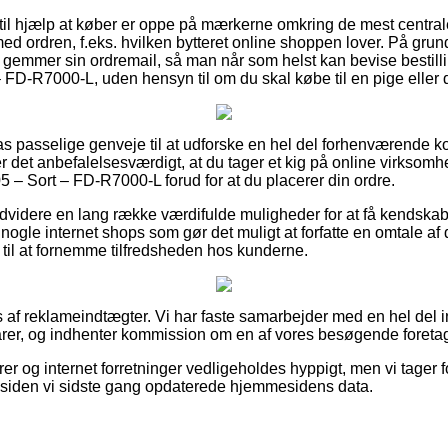
il hjælp at køber er oppe på mærkerne omkring de mest central
d ordren, f.eks. hvilken bytteret online shoppen lover. På grun
k gemmer sin ordremail, så man når som helst kan bevise bestil
– FD-R7000-L, uden hensyn til om du skal købe til en pige eller 
lpas passelige genveje til at udforske en hel del forhenværende
 det anbefalelsesværdigt, at du tager et kig på online virksomh
5 – Sort – FD-R7000-L forud for at du placerer din ordre.
dvidere en lang række værdifulde muligheder for at få kendskab 
 vi nogle internet shops som gør det muligt at forfatte en omtale a
 til at fornemme tilfredsheden hos kunderne.
 af reklameindtægter. Vi har faste samarbejder med en hel del i
arer, og indhenter kommission om en af vores besøgende foretag
er og internet forretninger vedligeholdes hyppigt, men vi tager f
 siden vi sidste gang opdaterede hjemmesidens data.