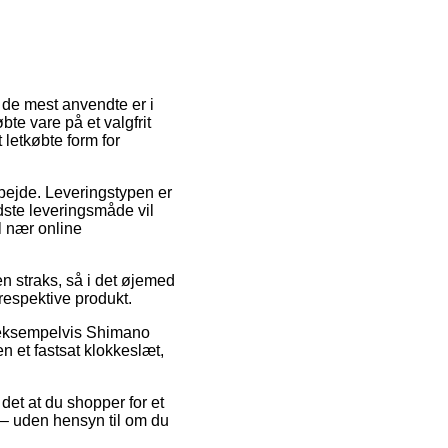
 de mest anvendte er i
øbte vare på et valgfrit
letkøbte form for
rbejde. Leveringstypen er
dste leveringsmåde vil
l nær online
en straks, så i det øjemed
respektive produkt.
r, eksempelvis Shimano
n et fastsat klokkeslæt,
det at du shopper for et
 – uden hensyn til om du