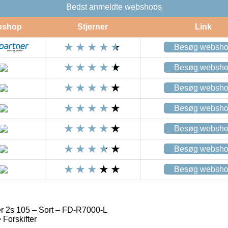
Bedst anmeldte webshops
bshop
Stjerner
Link
Besøg websh
Besøg websh
Besøg websh
Besøg websh
Besøg websh
Besøg websh
Besøg websh
r 2s 105 – Sort – FD-R7000-L
Forskifter