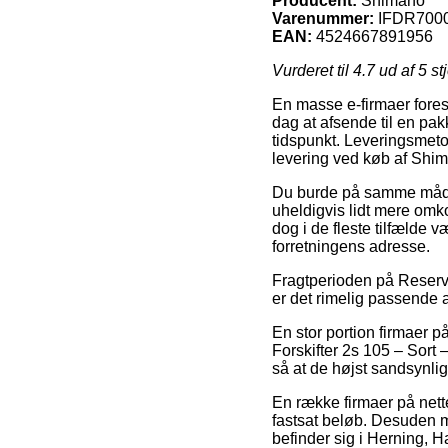
Producent:
Shimano
Varenummer:
IFDR700
EAN:
4524667891956
Vurderet til
4.7
ud af 5 st
En masse e-firmaer fores
dag at afsende til en pakke
tidspunkt. Leveringsmeto
levering ved køb af Shim
Du burde på samme måde ud
uheldigvis lidt mere omk
dog i de fleste tilfælde 
forretningens adresse.
Fragtperioden på Reserved
er det rimelig passende 
En stor portion firmaer p
Forskifter 2s 105 – Sort 
så at de højst sandsynlig
En række firmaer på nette
fastsat beløb. Desuden m
befinder sig i Herning, H