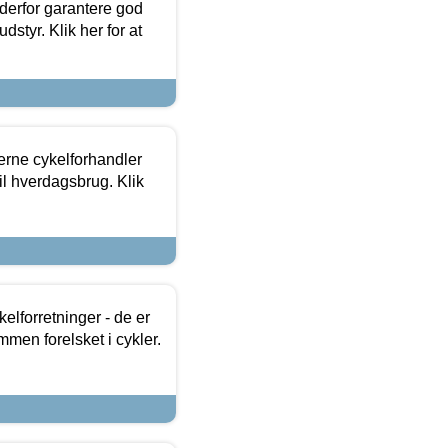
 derfor garantere god
dstyr. Klik her for at
erne cykelforhandler
til hverdagsbrug. Klik
lforretninger - de er
mmen forelsket i cykler.