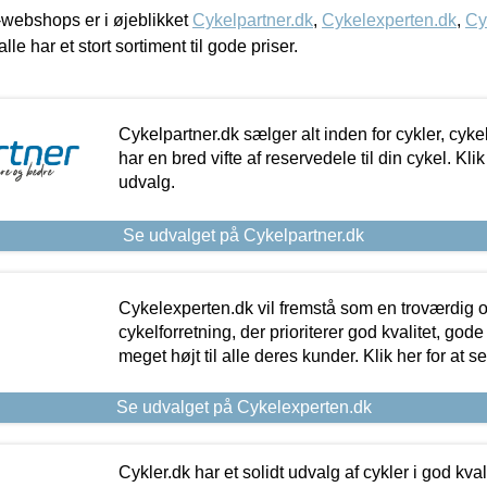
webshops er i øjeblikket
Cykelpartner.dk
,
Cykelexperten.dk
,
Cy
alle har et stort sortiment til gode priser.
Cykelpartner.dk sælger alt inden for cykler, cyke
har en bred vifte af reservedele til din cykel. Klik
udvalg.
Se udvalget på Cykelpartner.dk
Cykelexperten.dk vil fremstå som en troværdig o
cykelforretning, der prioriterer god kvalitet, god
meget højt til alle deres kunder. Klik her for at s
Se udvalget på Cykelexperten.dk
Cykler.dk har et solidt udvalg af cykler i god kvalit