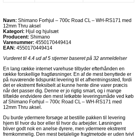
Navn:
Shimano Forhjul – 700c Road CL – WH-RS171 med
12mm Thru aksel
Kategori:
Hjul og hjulsæt
Producent:
Shimano
Varenummer:
4550170449414
EAN:
4550170449414
Vurderet til
4.4
ud af 5 stjerner baseret på
32
anmeldelser
En lang række internet varehuse tilbyder efterhånden en
række forskellige fragtløsninger. En af de mest benyttede er
på nuværende tidspunkt levering til et afhentningssted, fordi
det er ekstremt fleksibelt at kunne hente dine varer præcis
når det passer dig. Denne er jo rigtig smart, og i mange
tilfælde endvidere den mest letkøbte leveringsmåde ved køb
af Shimano Forhjul – 700c Road CL – WH-RS171 med
12mm Thru aksel.
Du burde ydermere forsøge at bestille pakken til levering
hjem til hvor du bor eller til hvor du arbejder. Løsningen
bliver godt nok en anelse dyrere, men ydermere ekstremt
fremkommelig. Den mest betalelige fragtmetode er uden tvivl