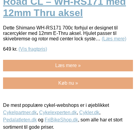
Road CL – WH-RS171 med
12mm Thru aksel
Dette Shimano WH-RS171 700c forhjul er designet til
racercykler med 12mm E-Thru aksel. Hjulet passer til
skivebremse og rotor med center lock syste…
(Læs mere)
649
kr.
(Vis fragtpris)
Læs mere »
Køb nu »
De mest populære cykel-webshops er i øjeblikket
Cykelpartner.dk
,
Cykelexperten.dk
,
Cykler.dk
,
Pedalatleten.dk
og
FriBikeShop.dk
, som alle har et stort
sortiment til gode priser.