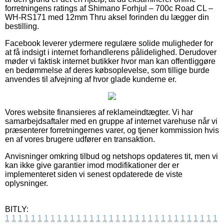
forretningens ratings af Shimano Forhjul – 700c Road CL –
WH-RS171 med 12mm Thru aksel forinden du lægger din
bestilling.
Facebook leverer ydermere regulære solide muligheder for
at få indsigt i internet forhandlerens pålidelighed. Derudover
møder vi faktisk internet butikker hvor man kan offentliggøre
en bedømmelse af deres købsoplevelse, som tillige burde
anvendes til afvejning af hvor glade kunderne er.
Vores website finansieres af reklameindtægter. Vi har
samarbejdsaftaler med en gruppe af internet varehuse når vi
præsenterer forretningernes varer, og tjener kommission hvis
en af vores brugere udfører en transaktion.
Anvisninger omkring tilbud og netshops opdateres tit, men vi
kan ikke give garantier imod modifikationer der er
implementeret siden vi senest opdaterede de viste
oplysninger.
BITLY:
1
1
1
1
1
1
1
1
1
1
1
1
1
1
1
1
1
1
1
1
1
1
1
1
1
1
1
1
1
1
1
1
1