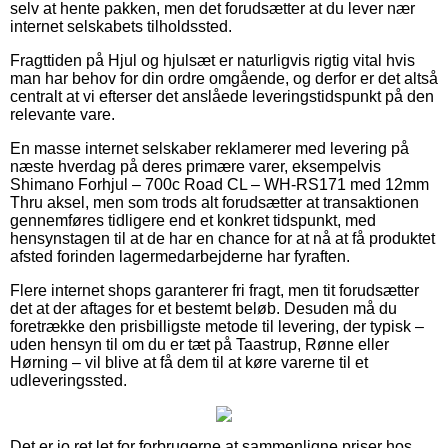
selv at hente pakken, men det forudsætter at du lever nær
internet selskabets tilholdssted.
Fragttiden på Hjul og hjulsæt er naturligvis rigtig vital hvis
man har behov for din ordre omgående, og derfor er det altså
centralt at vi efterser det anslåede leveringstidspunkt på den
relevante vare.
En masse internet selskaber reklamerer med levering på
næste hverdag på deres primære varer, eksempelvis
Shimano Forhjul – 700c Road CL – WH-RS171 med 12mm
Thru aksel, men som trods alt forudsætter at transaktionen
gennemføres tidligere end et konkret tidspunkt, med
hensynstagen til at de har en chance for at nå at få produktet
afsted forinden lagermedarbejderne har fyraften.
Flere internet shops garanterer fri fragt, men tit forudsætter
det at der aftages for et bestemt beløb. Desuden må du
foretrække den prisbilligste metode til levering, der typisk –
uden hensyn til om du er tæt på Taastrup, Rønne eller
Hørning – vil blive at få dem til at køre varerne til et
udleveringssted.
Det er jo ret let for forbrugerne at sammenligne priser hos