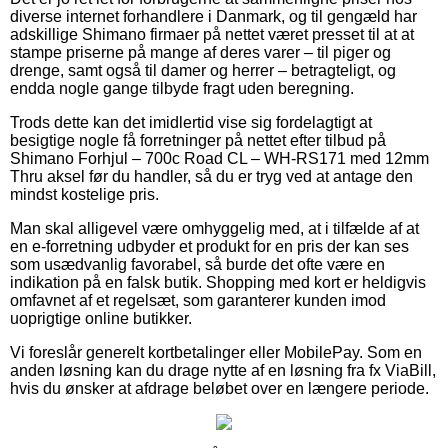
diverse internet forhandlere i Danmark, og til gengæld har
adskillige Shimano firmaer på nettet været presset til at at
stampe priserne på mange af deres varer – til piger og
drenge, samt også til damer og herrer – betragteligt, og
endda nogle gange tilbyde fragt uden beregning.
Trods dette kan det imidlertid vise sig fordelagtigt at
besigtige nogle få forretninger på nettet efter tilbud på
Shimano Forhjul – 700c Road CL – WH-RS171 med 12mm
Thru aksel før du handler, så du er tryg ved at antage den
mindst kostelige pris.
Man skal alligevel være omhyggelig med, at i tilfælde af at
en e-forretning udbyder et produkt for en pris der kan ses
som usædvanlig favorabel, så burde det ofte være en
indikation på en falsk butik. Shopping med kort er heldigvis
omfavnet af et regelsæt, som garanterer kunden imod
uoprigtige online butikker.
Vi foreslår generelt kortbetalinger eller MobilePay. Som en
anden løsning kan du drage nytte af en løsning fra fx ViaBill,
hvis du ønsker at afdrage beløbet over en længere periode.