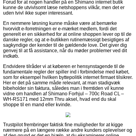
Forud for at nogen handler på en Shimano internet butik
kunne de utvivlsomt læse netshoppens vilkår, men det er
uden tvivl ikke super interessant.
En nemmere løsning kunne måske være at bemærke
hvorvidt e-forretningen er e-mærket medlem, fordi det
generelt er en sikkerhed for at online shoppen lever op til de
danske regler, og at e-butikken rutinemæssigt besigtiges af
sagkyndige der kender til de gældende love. Det giver dig
genvej til at få assistance, når du møder problemer ved dit
indkøb.
Endvidere tilråder vi at køberen er hensynstagende til de
fundamentale regler der spiller ind i forbindelse med købet,
som for eksempel hvilken byttepolitik internet firmaet tilsikrer.
Her er det på samme måde relevant, at man stadigvæk
bibeholder sin faktura, således man i fremtiden vil kunne
vidne om handlen af Shimano Forhjul – 700c Road CL –
WH-RS171 med 12mm Thru aksel, hvad end du skal
shoppe til en mand eller kvinde.
Trustpilot frembringer faktisk fine muligheder for at kigge
nærmere på en længere række andre kunders oplevelser og
af den grund er det en hjælp, at du eksaminerer online