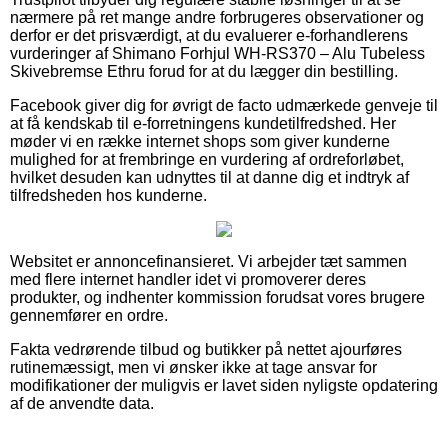
nærmere på ret mange andre forbrugeres observationer og
derfor er det prisværdigt, at du evaluerer e-forhandlerens
vurderinger af Shimano Forhjul WH-RS370 – Alu Tubeless
Skivebremse Ethru forud for at du lægger din bestilling.
Facebook giver dig for øvrigt de facto udmærkede genveje til
at få kendskab til e-forretningens kundetilfredshed. Her
møder vi en række internet shops som giver kunderne
mulighed for at frembringe en vurdering af ordreforløbet,
hvilket desuden kan udnyttes til at danne dig et indtryk af
tilfredsheden hos kunderne.
Websitet er annoncefinansieret. Vi arbejder tæt sammen
med flere internet handler idet vi promoverer deres
produkter, og indhenter kommission forudsat vores brugere
gennemfører en ordre.
Fakta vedrørende tilbud og butikker på nettet ajourføres
rutinemæssigt, men vi ønsker ikke at tage ansvar for
modifikationer der muligvis er lavet siden nyligste opdatering
af de anvendte data.