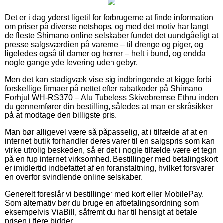
Det er i dag yderst ligetil for forbrugerne at finde information
om priser på diverse netshops, og med det motiv har langt
de fleste Shimano online selskaber fundet det uundgåeligt at
presse salgsværdien på varerne – til drenge og piger, og
ligeledes også til damer og herrer – helt i bund, og endda
nogle gange yde levering uden gebyr.
Men det kan stadigvæk vise sig indbringende at kigge forbi
forskellige firmaer på nettet efter rabatkoder på Shimano
Forhjul WH-RS370 – Alu Tubeless Skivebremse Ethru inden
du gennemfører din bestilling, således at man er skråsikker
på at modtage den billigste pris.
Man bør alligevel være så påpasselig, at i tilfælde af at en
internet butik forhandler deres varer til en salgspris som kan
virke utrolig beskeden, så er det i nogle tilfælde være et tegn
på en fup internet virksomhed. Bestillinger med betalingskort
er imidlertid indbefattet af en foranstaltning, hvilket forsvarer
en overfor svindlende online selskaber.
Generelt foreslår vi bestillinger med kort eller MobilePay.
Som alternativ bør du bruge en afbetalingsordning som
eksempelvis ViaBill, såfremt du har til hensigt at betale
prisen i flere bidder.