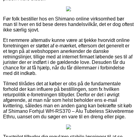
Før folk bestiller hos en Shimano online virksomhed bør
man til hver en tid bese deres handelsvilkår, det er dog oftest
ikke særlig sjovt.
Et nemmere alternativ kunne være at tjekke hvorvidt online
forretningen er støttet af e-mærket, eftersom det generelt er
et tegn på at webshoppen anerkender de danske
retningslinjer, tillige med at internet firmaet løbende ses til af
jurister der er indført i de gældende love. Desuden får du
chance for at få hjælp, når du får dilemmaer i forbindelse
med dit indkøb.
Tilmed tilrådes det at køber er obs på de fundamentale
forhold der kan influere på bestillingen, som fx hvilken
returpolitik e-forretningen tilbyder. Derfor er det i øvrigt
afgørende, at man når som helst beholder ens e-mail
kvittering, således man en anden gang kan bekræfte sit køb
af Shimano Forhjul WH-RS370 – Alu Tubeless Skivebremse
Ethru, uanset om du søger en vare til en dreng eller pige.
Trustpilot tilbyder dig regulære stabile løsninger til at se