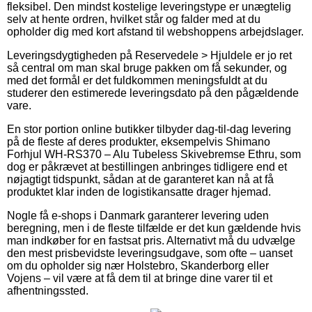
fleksibel. Den mindst kostelige leveringstype er unægtelig
selv at hente ordren, hvilket står og falder med at du
opholder dig med kort afstand til webshoppens arbejdslager.
Leveringsdygtigheden på Reservedele > Hjuldele er jo ret
så central om man skal bruge pakken om få sekunder, og
med det formål er det fuldkommen meningsfuldt at du
studerer den estimerede leveringsdato på den pågældende
vare.
En stor portion online butikker tilbyder dag-til-dag levering
på de fleste af deres produkter, eksempelvis Shimano
Forhjul WH-RS370 – Alu Tubeless Skivebremse Ethru, som
dog er påkrævet at bestillingen anbringes tidligere end et
nøjagtigt tidspunkt, sådan at de garanteret kan nå at få
produktet klar inden de logistikansatte drager hjemad.
Nogle få e-shops i Danmark garanterer levering uden
beregning, men i de fleste tilfælde er det kun gældende hvis
man indkøber for en fastsat pris. Alternativt må du udvælge
den mest prisbevidste leveringsudgave, som ofte – uanset
om du opholder sig nær Holstebro, Skanderborg eller
Vojens – vil være at få dem til at bringe dine varer til et
afhentningssted.