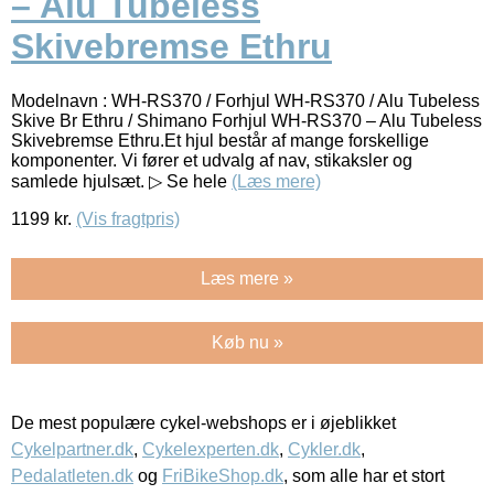
– Alu Tubeless
Skivebremse Ethru
Modelnavn : WH-RS370 / Forhjul WH-RS370 / Alu Tubeless
Skive Br Ethru / Shimano Forhjul WH-RS370 – Alu Tubeless
Skivebremse Ethru.Et hjul består af mange forskellige
komponenter. Vi fører et udvalg af nav, stikaksler og
samlede hjulsæt. ▷ Se hele
(Læs mere)
1199
kr.
(Vis fragtpris)
Læs mere »
Køb nu »
De mest populære cykel-webshops er i øjeblikket
Cykelpartner.dk
,
Cykelexperten.dk
,
Cykler.dk
,
Pedalatleten.dk
og
FriBikeShop.dk
, som alle har et stort