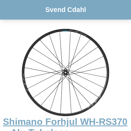
Svend Cdahl
Shimano Forhjul WH-RS370