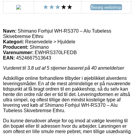
Besøg webshop
Navn:
Shimano Forhjul WH-RS370 – Alu Tubeless
Skivebremse Ethru
Kategori:
Reservedele > Hjuldele
Producent:
Shimano
Varenummer:
EWHRS370LFEDB
EAN:
4524667513643
Vurderet til
3.8
ud af 5 stjerner baseret på
40
anmeldelser
Adskillige online forhandlere tilbyder i øjeblikket alverdens
leveringsmåder. En af de mest almindelige er på nuværende
tidspunkt at få bragt ordren til en pakkeshop, så du selv kan
hente din ordre når der er tid til det. Leveringsformen er altså
ultra simpel, og oftest tillige den mindst kostelige type af
levering ved køb af Shimano Forhjul WH-RS370 – Alu
Tubeless Skivebremse Ethru.
Du kunne derudover afveje for og imod at vælge levering til
din bopæl eller til adressen hvor du arbejder. Løsningen er
som oftest en lille smule mere pebret, men tillige usædvanlig