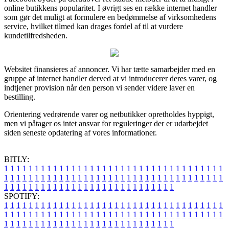
online butikkens popularitet. I øvrigt ses en række internet handler
som gør det muligt at formulere en bedømmelse af virksomhedens
service, hvilket tilmed kan drages fordel af til at vurdere
kundetilfredsheden.
Websitet finansieres af annoncer. Vi har tætte samarbejder med en
gruppe af internet handler derved at vi introducerer deres varer, og
indtjener provision når den person vi sender videre laver en
bestilling.
Orientering vedrørende varer og netbutikker opretholdes hyppigt,
men vi påtager os intet ansvar for reguleringer der er udarbejdet
siden seneste opdatering af vores informationer.
BITLY:
1
1
1
1
1
1
1
1
1
1
1
1
1
1
1
1
1
1
1
1
1
1
1
1
1
1
1
1
1
1
1
1
1
1
1
1
1
1
1
1
1
1
1
1
1
1
1
1
1
1
1
1
1
1
1
1
1
1
1
1
1
1
1
1
1
1
1
1
1
1
1
1
1
1
1
1
1
1
1
1
1
1
1
1
1
1
1
1
1
1
1
1
1
1
1
1
1
1
1
1
SPOTIFY:
1
1
1
1
1
1
1
1
1
1
1
1
1
1
1
1
1
1
1
1
1
1
1
1
1
1
1
1
1
1
1
1
1
1
1
1
1
1
1
1
1
1
1
1
1
1
1
1
1
1
1
1
1
1
1
1
1
1
1
1
1
1
1
1
1
1
1
1
1
1
1
1
1
1
1
1
1
1
1
1
1
1
1
1
1
1
1
1
1
1
1
1
1
1
1
1
1
1
1
1