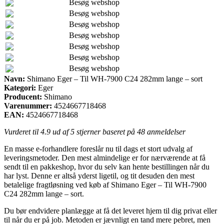
Besøg webshop
Besøg webshop
Besøg webshop
Besøg webshop
Besøg webshop
Besøg webshop
Besøg webshop
Navn:
Shimano Eger – Til WH-7900 C24 282mm lange – sort
Kategori:
Eger
Producent:
Shimano
Varenummer:
4524667718468
EAN:
4524667718468
Vurderet til
4.9
ud af 5 stjerner baseret på
48
anmeldelser
En masse e-forhandlere foreslår nu til dags et stort udvalg af
leveringsmetoder. Den mest almindelige er for nærværende at få
sendt til en pakkeshop, hvor du selv kan hente bestillingen når du
har lyst. Denne er altså yderst ligetil, og tit desuden den mest
betalelige fragtløsning ved køb af Shimano Eger – Til WH-7900
C24 282mm lange – sort.
Du bør endvidere planlægge at få det leveret hjem til dig privat eller
til når du er på job. Metoden er jævnligt en tand mere pebret, men