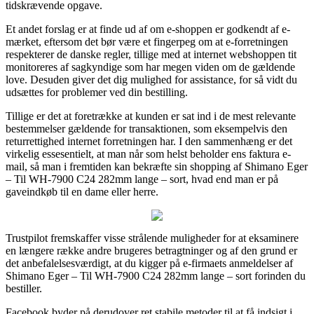
tidskrævende opgave.
Et andet forslag er at finde ud af om e-shoppen er godkendt af e-
mærket, eftersom det bør være et fingerpeg om at e-forretningen
respekterer de danske regler, tillige med at internet webshoppen tit
monitoreres af sagkyndige som har megen viden om de gældende
love. Desuden giver det dig mulighed for assistance, for så vidt du
udsættes for problemer ved din bestilling.
Tillige er det at foretrække at kunden er sat ind i de mest relevante
bestemmelser gældende for transaktionen, som eksempelvis den
returrettighed internet forretningen har. I den sammenhæng er det
virkelig essesentielt, at man når som helst beholder ens faktura e-
mail, så man i fremtiden kan bekræfte sin shopping af Shimano Eger
– Til WH-7900 C24 282mm lange – sort, hvad end man er på
gaveindkøb til en dame eller herre.
Trustpilot fremskaffer visse strålende muligheder for at eksaminere
en længere række andre brugeres betragtninger og af den grund er
det anbefalelsesværdigt, at du kigger på e-firmaets anmeldelser af
Shimano Eger – Til WH-7900 C24 282mm lange – sort forinden du
bestiller.
Facebook byder på derudover ret stabile metoder til at få indsigt i