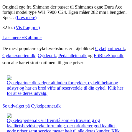
Original ege fra Shimano der passer til Shimanos egne Dura Ace
forhjul model type WH-7900-C24. Egen måler 282 mm i længden.
Spe…
(Læs mere)
32
kr.
(Vis fragtpris)
Læs mere »
Køb nu »
De mest populære cykel-webshops er i øjeblikket
Cykelpartner.dk
,
Cykelexperten.dk
,
Cykler.dk
,
Pedalatleten.dk
og
FriBikeShop.dk
,
som alle har et stort sortiment til gode priser.
Cykelpartner.dk sælger alt inden for cykler, cykeltilbehør og
udstyr og har en bred vifte af reservedele til din cykel. Klik her
for at se deres udvalg.
Se udvalget på Cykelpartner.dk
Cykelexperten.dk vil fremstå som en troværdig og
kvalitetsbevidst cykelforretning, der prioriterer god kvalitet,
gode priser samt service meget højt til alle deres kunder. Klik