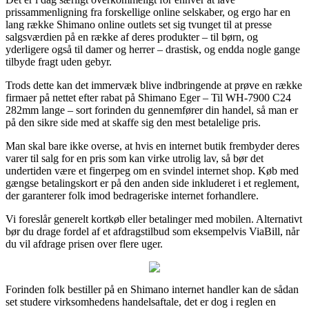
prissammenligning fra forskellige online selskaber, og ergo har en
lang række Shimano online outlets set sig tvunget til at presse
salgsværdien på en række af deres produkter – til børn, og
yderligere også til damer og herrer – drastisk, og endda nogle gange
tilbyde fragt uden gebyr.
Trods dette kan det immervæk blive indbringende at prøve en række
firmaer på nettet efter rabat på Shimano Eger – Til WH-7900 C24
282mm lange – sort forinden du gennemfører din handel, så man er
på den sikre side med at skaffe sig den mest betalelige pris.
Man skal bare ikke overse, at hvis en internet butik frembyder deres
varer til salg for en pris som kan virke utrolig lav, så bør det
undertiden være et fingerpeg om en svindel internet shop. Køb med
gængse betalingskort er på den anden side inkluderet i et reglement,
der garanterer folk imod bedrageriske internet forhandlere.
Vi foreslår generelt kortkøb eller betalinger med mobilen. Alternativt
bør du drage fordel af et afdragstilbud som eksempelvis ViaBill, når
du vil afdrage prisen over flere uger.
Forinden folk bestiller på en Shimano internet handler kan de sådan
set studere virksomhedens handelsaftale, det er dog i reglen en