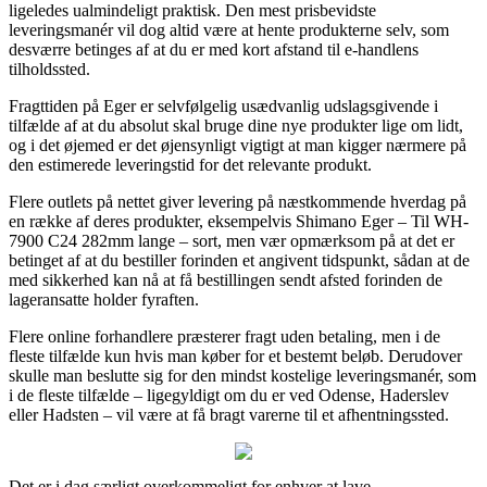
ligeledes ualmindeligt praktisk. Den mest prisbevidste
leveringsmanér vil dog altid være at hente produkterne selv, som
desværre betinges af at du er med kort afstand til e-handlens
tilholdssted.
Fragttiden på Eger er selvfølgelig usædvanlig udslagsgivende i
tilfælde af at du absolut skal bruge dine nye produkter lige om lidt,
og i det øjemed er det øjensynligt vigtigt at man kigger nærmere på
den estimerede leveringstid for det relevante produkt.
Flere outlets på nettet giver levering på næstkommende hverdag på
en række af deres produkter, eksempelvis Shimano Eger – Til WH-
7900 C24 282mm lange – sort, men vær opmærksom på at det er
betinget af at du bestiller forinden et angivent tidspunkt, sådan at de
med sikkerhed kan nå at få bestillingen sendt afsted forinden de
lageransatte holder fyraften.
Flere online forhandlere præsterer fragt uden betaling, men i de
fleste tilfælde kun hvis man køber for et bestemt beløb. Derudover
skulle man beslutte sig for den mindst kostelige leveringsmanér, som
i de fleste tilfælde – ligegyldigt om du er ved Odense, Haderslev
eller Hadsten – vil være at få bragt varerne til et afhentningssted.
Det er i dag særligt overkommeligt for enhver at lave