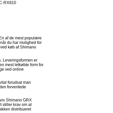
 FC-RX810
. En af de mest populære
r når du har mulighed for
pe ved køb af Shimano
ds. Leveringsformen er
n mest letkøbte form for
ige ved online
vital forudsat man
r den forventede
pelvis Shimano GRX
stiller krav om at
akken distribueret