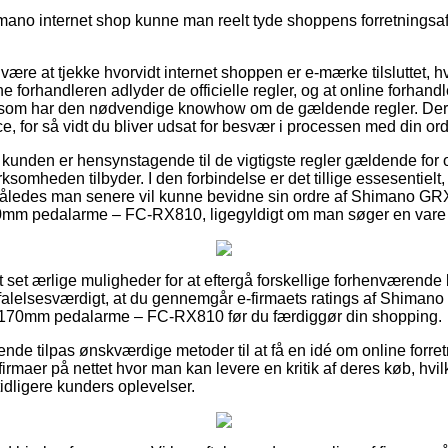
mano internet shop kunne man reelt tyde shoppens forretningsaf
 være at tjekke hvorvidt internet shoppen er e-mærke tilsluttet, h
ine forhandleren adlyder de officielle regler, og at online forhan
 som har den nødvendige knowhow om de gældende regler. Deru
ce, for så vidt du bliver udsat for besvær i processen med din ord
at kunden er hensynstagende til de vigtigste regler gældende fo
rksomheden tilbyder. I den forbindelse er det tillige essesentielt
, således man senere vil kunne bevidne sin ordre af Shimano G
0mm pedalarme – FC-RX810, ligegyldigt om man søger en vare ti
ort set ærlige muligheder for at eftergå forskellige forhenværend
falelsesværdigt, at du gennemgår e-firmaets ratings af Shiman
– 170mm pedalarme – FC-RX810 før du færdiggør din shopping.
nde tilpas ønskværdige metoder til at få en idé om online forr
irmaer på nettet hvor man kan levere en kritik af deres køb, hvi
tidligere kunders oplevelser.