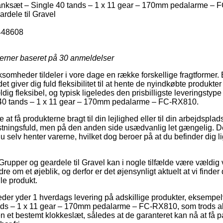
ksæt – Single 40 tands – 1 x 11 gear – 170mm pedalarme –
rdele til Gravel
448608
jerner baseret på
30
anmeldelser
ksomheder tildeler i vore dage en række forskellige fragtformer
det giver dig fuld fleksibilitet til at hente de nyindkøbte produkte
ldig fleksibel, og typisk ligeledes den prisbilligste leveringsty
40 tands – 1 x 11 gear – 170mm pedalarme – FC-RX810.
at få produkterne bragt til din lejlighed eller til din arbejdspla
tningsfuld, men på den anden side usædvanlig let gængelig. De
 du selv henter varerne, hvilket dog beroer på at du befinder dig l
rupper og geardele til Gravel kan i nogle tilfælde være vældig 
re om et øjeblik, og derfor er det øjensynligt aktuelt at vi finde
lle produkt.
heder yder 1 hverdags levering på adskillige produkter, eksem
ds – 1 x 11 gear – 170mm pedalarme – FC-RX810, som trods alt 
en et bestemt klokkeslæt, således at de garanteret kan nå at få p