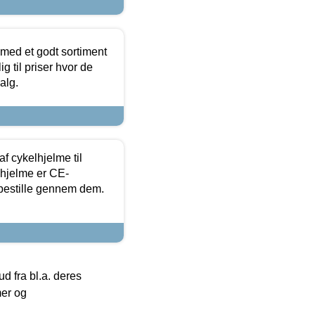
 med et godt sortiment
g til priser hvor de
alg.
f cykelhjelme til
lhjelme er CE-
 bestille gennem dem.
 fra bl.a. deres
mer og