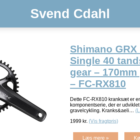
Svend Cdahl
Shimano GRX 
Single 40 tand
gear – 170mm
– FC-RX810
Dette FC-RX810 kranksæt er e
komponentserie, der er udviklet s
gravelcykling. Kranks&aeli…
(
1999
kr.
(Vis fragtpris)
Læs mere »
Kø