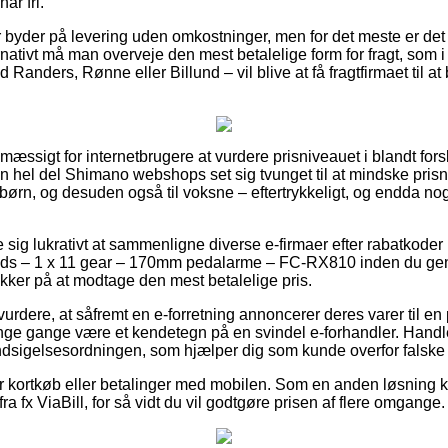
ar fri.
er byder på levering uden omkostninger, men for det meste er det
rnativt må man overveje den mest betalelige form for fragt, som i 
anders, Rønne eller Billund – vil blive at få fragtfirmaet til at 
smæssigt for internetbrugere at vurdere prisniveauet i blandt fors
en hel del Shimano webshops set sig tvunget til at mindske pris
g børn, og desuden også til voksne – eftertrykkeligt, og endda n
se sig lukrativt at sammenligne diverse e-firmaer efter rabatko
nds – 1 x 11 gear – 170mm pedalarme – FC-RX810 inden du gen
kker på at modtage den mest betalelige pris.
rdere, at såfremt en e-forretning annoncerer deres varer til en 
nge gange være et kendetegn på en svindel e-forhandler. Handl
Indsigelsesordningen, som hjælper dig som kunde overfor falske i
 for kortkøb eller betalinger med mobilen. Som en anden løsning 
ra fx ViaBill, for så vidt du vil godtgøre prisen af flere omgange.