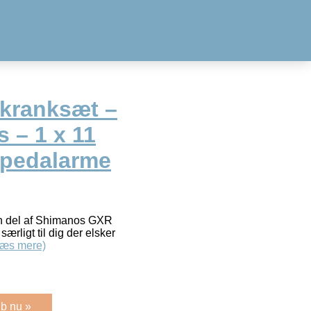
kranksæt –
s – 1 x 11
 pedalarme
n del af Shimanos GXR
ærligt til dig der elsker
Læs mere)
b nu »