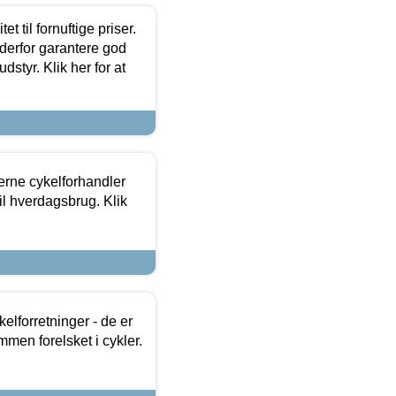
et til fornuftige priser.
 derfor garantere god
dstyr. Klik her for at
erne cykelforhandler
til hverdagsbrug. Klik
lforretninger - de er
mmen forelsket i cykler.