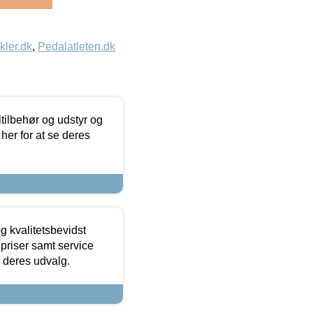
kler.dk
,
Pedalatleten.dk
ltilbehør og udstyr og
 her for at se deres
g kvalitetsbevidst
e priser samt service
e deres udvalg.