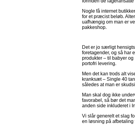
forinden de lageransatte h
Nogle få internet butikk
for et præcist beløb. Alte
uafhængig om man er ved R
pakkeshop.
Det er jo særligt hensigt
foretagender, og så har 
produkter – til babyer o
portofri levering.
Men det kan trods alt vi
kranksæt – Single 40 ta
således at man er skudsi
Man skal dog ikke undervu
favorabel, så bør det ma
anden side inkluderet i 
Vi slår generelt et slag
en løsning på afbetaling f