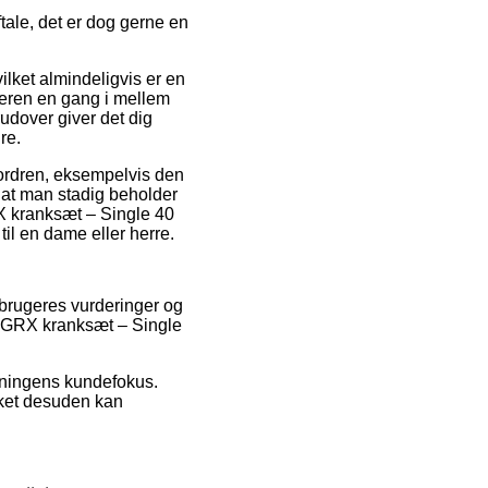
tale, det er dog gerne en
vilket almindeligvis er en
dleren en gang i mellem
dover giver det dig
re.
r ordren, eksempelvis den
, at man stadig beholder
RX kranksæt – Single 40
l en dame eller herre.
e brugeres vurderinger og
o GRX kranksæt – Single
etningens kundefokus.
lket desuden kan