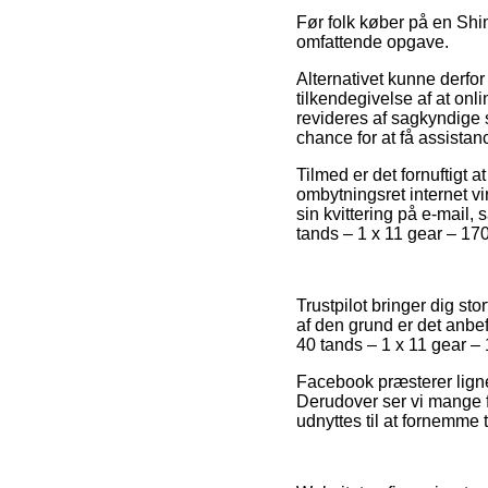
Før folk køber på en Shi
omfattende opgave.
Alternativet kunne derfor
tilkendegivelse af at onl
revideres af sagkyndige
chance for at få assistan
Tilmed er det fornuftigt 
ombytningsret internet vi
sin kvittering på e-mail
tands – 1 x 11 gear – 17
Trustpilot bringer dig st
af den grund er det anbe
40 tands – 1 x 11 gear 
Facebook præsterer ligne
Derudover ser vi mange f
udnyttes til at fornemme 