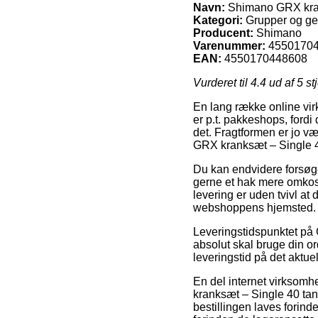
Navn:
Shimano GRX kran
Kategori:
Grupper og gea
Producent:
Shimano
Varenummer:
4550170
EAN:
4550170448608
Vurderet til
4.4
ud af 5 st
En lang række online vir
er p.t. pakkeshops, fordi 
det. Fragtformen er jo væ
GRX kranksæt – Single 
Du kan endvidere forsøge 
gerne et hak mere omkos
levering er uden tvivl at
webshoppens hjemsted.
Leveringstidspunktet på G
absolut skal bruge din ord
leveringstid på det aktue
En del internet virksom
kranksæt – Single 40 tan
bestillingen laves forind