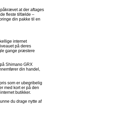
 påkrævet at der aftages
de fleste tilfælde –
bringe din pakke til en
kellige internet
niveauet på deres
ogle gange præstere
der på Shimano GRX
nemfører din handel,
pris som er ubegribelig
er med kort er på den
nternet butikker.
kunne du drage nytte af