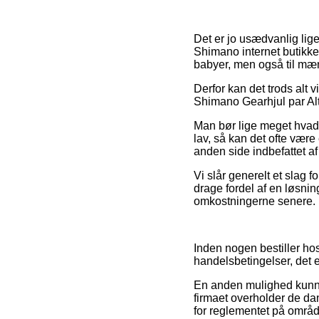
Det er jo usædvanlig lige
Shimano internet butikker
babyer, men også til mæn
Derfor kan det trods alt v
Shimano Gearhjul par Altu
Man bør lige meget hvad i
lav, så kan det ofte være
anden side indbefattet af
Vi slår generelt et slag 
drage fordel af en løsnin
omkostningerne senere.
Inden nogen bestiller h
handelsbetingelser, det 
En anden mulighed kunne
firmaet overholder de da
for reglementet på område