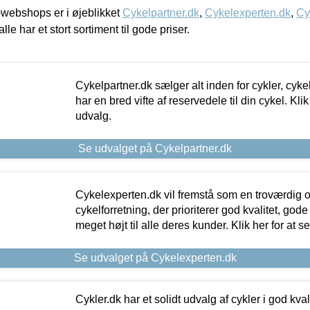
webshops er i øjeblikket
Cykelpartner.dk
,
Cykelexperten.dk
,
Cy
alle har et stort sortiment til gode priser.
Cykelpartner.dk sælger alt inden for cykler, cyke
har en bred vifte af reservedele til din cykel. Klik
udvalg.
Se udvalget på Cykelpartner.dk
Cykelexperten.dk vil fremstå som en troværdig o
cykelforretning, der prioriterer god kvalitet, god
meget højt til alle deres kunder. Klik her for at s
Se udvalget på Cykelexperten.dk
Cykler.dk har et solidt udvalg af cykler i god kvalit