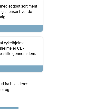
 med et godt sortiment
g til priser hvor de
alg.
f cykelhjelme til
lhjelme er CE-
 bestille gennem dem.
 fra bl.a. deres
mer og