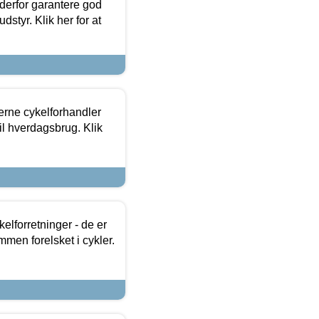
 derfor garantere god
dstyr. Klik her for at
erne cykelforhandler
til hverdagsbrug. Klik
lforretninger - de er
mmen forelsket i cykler.