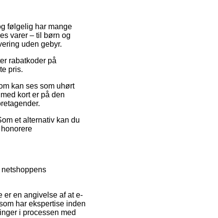
 og følgelig har mange
s varer – til børn og
vering uden gebyr.
fter rabatkoder på
e pris.
 som kan ses som uhørt
r med kort er på den
oretagender.
Som et alternativ kan du
t honorere
e netshoppens
er en angivelse af at e-
 som har ekspertise inden
dringer i processen med