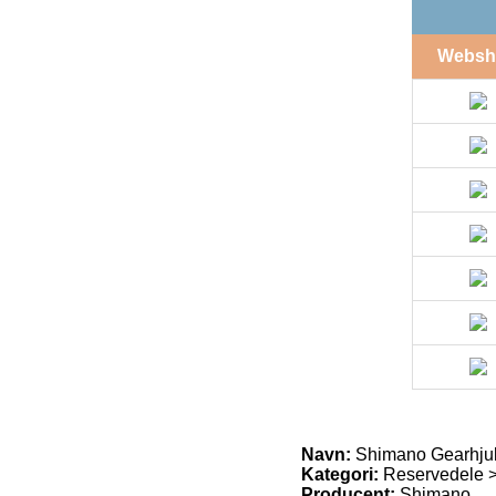
Websh
Navn:
Shimano Gearhjul 
Kategori:
Reservedele >
Producent:
Shimano