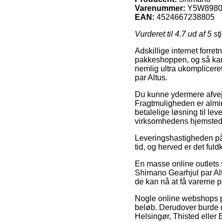
Varenummer:
Y5W8980
EAN:
4524667238805
Vurderet til
4.7
ud af 5 st
Adskillige internet forret
pakkeshoppen, og så kan 
nemlig ultra ukomplicere
par Altus.
Du kunne ydermere afveje 
Fragtmuligheden er almi
betalelige løsning til le
virksomhedens hjemsted
Leveringshastigheden på 
tid, og herved er det fu
En masse online outlets s
Shimano Gearhjul par Altu
de kan nå at få varerne p
Nogle online webshops pr
beløb. Derudover burde 
Helsingør, Thisted eller E