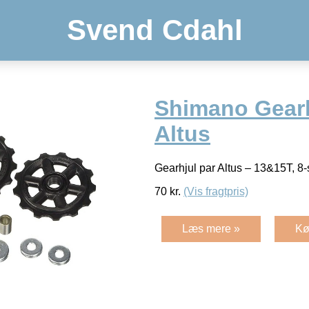
Svend Cdahl
Shimano Gearh
Altus
Gearhjul par Altus – 13&15T, 8-
70
kr.
(Vis fragtpris)
Læs mere »
Kø