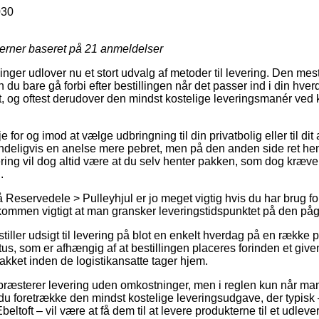
30
jerner baseret på
21
anmeldelser
ninger udlover nu et stort udvalg af metoder til levering. Den mes
du bare gå forbi efter bestillingen når det passer ind i din hve
t, og oftest derudover den mindst kostelige leveringsmanér ved
for og imod at vælge udbringning til din privatbolig eller til dit 
ndeligvis en anelse mere pebret, men på den anden side ret h
vering vil dog altid være at du selv henter pakken, som dog kræv
.
Reservedele > Pulleyhjul er jo meget vigtig hvis du har brug for
ldkommen vigtigt at man gransker leveringstidspunktet på den p
tiller udsigt til levering på blot en enkelt hverdag på en række
s, som er afhængig af at bestillingen placeres forinden et given
akket inden de logistikansatte tager hjem.
æsterer levering uden omkostninger, men i reglen kun når man be
du foretrække den mindst kostelige leveringsudgave, der typis
beltoft – vil være at få dem til at levere produkterne til et udleve