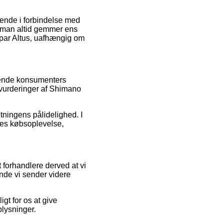
ldende i forbindelse med
t man altid gemmer ens
 par Altus, uafhængig om
ærende konsumenters
 vurderinger af Shimano
etningens pålidelighed. I
eres købsoplevelse,
 forhandlere derved at vi
ende vi sender videre
gt for os at give
plysninger.