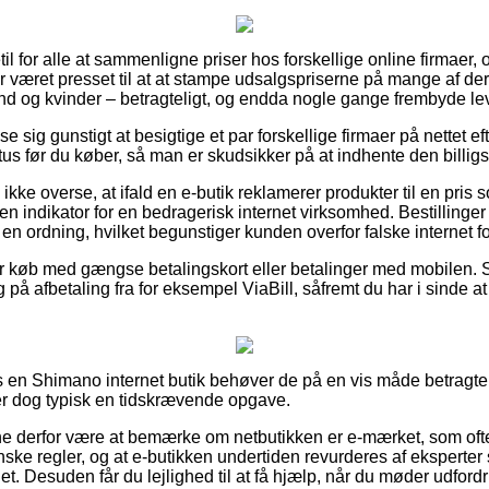
til for alle at sammenligne priser hos forskellige online firmaer,
 været presset til at at stampe udsalgspriserne på mange af dere
d og kvinder – betragteligt, og endda nogle gange frembyde le
ise sig gunstigt at besigtige et par forskellige firmaer på nettet e
s før du køber, så man er skudsikker på at indhente den billigst
kke overse, at ifald en e-butik reklamerer produkter til en pris
 en indikator for en bedragerisk internet virksomhed. Bestillinge
 en ordning, hvilket begunstiger kunden overfor falske internet f
for køb med gængse betalingskort eller betalinger med mobilen. 
g på afbetaling fra for eksempel ViaBill, såfremt du har i sinde a
os en Shimano internet butik behøver de på en vis måde betragt
er dog typisk en tidskrævende opgave.
 derfor være at bemærke om netbutikken er e-mærket, som ofte 
nske regler, og at e-butikken undertiden revurderes af eksperter
t. Desuden får du lejlighed til at få hjælp, når du møder udfor