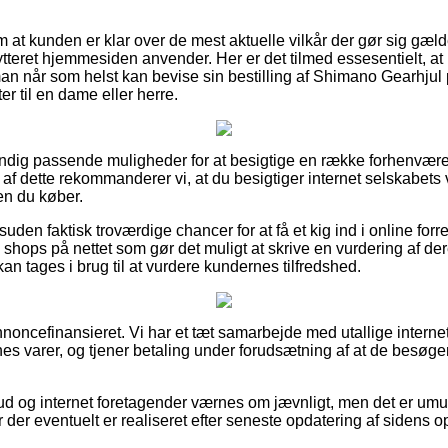
g om at kunden er klar over de mest aktuelle vilkår der gør sig gæ
bytteret hjemmesiden anvender. Her er det tilmed essesentielt, a
man når som helst kan bevise sin bestilling af Shimano Gearhjul
r til en dame eller herre.
dstændig passende muligheder for at besigtige en række forhenv
af dette rekommanderer vi, at du besigtiger internet selskabets
en du køber.
den faktisk troværdige chancer for at få et kig ind i online forr
 shops på nettet som gør det muligt at skrive en vurdering af d
n tages i brug til at vurdere kundernes tilfredshed.
ncefinansieret. Vi har et tæt samarbejde med utallige internet
nes varer, og tjener betaling under forudsætning af at de besøg
d og internet foretagender værnes om jævnligt, men det er umuli
der eventuelt er realiseret efter seneste opdatering af sidens o