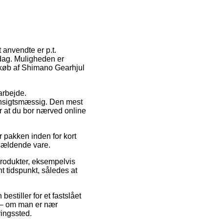
t anvendte er p.t.
rdag. Muligheden er
 køb af Shimano Gearhjul
arbejde.
ensigtsmæssig. Den mest
er at du bor nærved online
 pakken inden for kort
ågældende vare.
 produkter, eksempelvis
t tidspunkt, således at
stiller for et fastslået
k – om man er nær
ringssted.