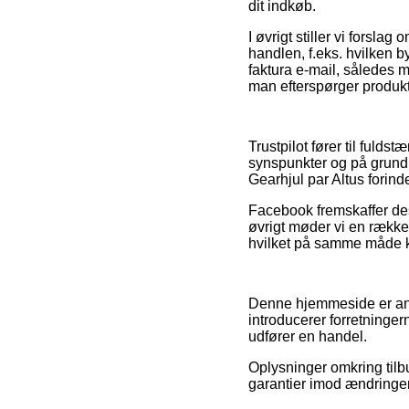
dit indkøb.
I øvrigt stiller vi forsla
handlen, f.eks. hvilken 
faktura e-mail, således 
man efterspørger produkte
Trustpilot fører til ful
synspunkter og på grund 
Gearhjul par Altus forind
Facebook fremskaffer desu
øvrigt møder vi en række
hvilket på samme måde ka
Denne hjemmeside er anno
introducerer forretninger
udfører en handel.
Oplysninger omkring tilbu
garantier imod ændringer 