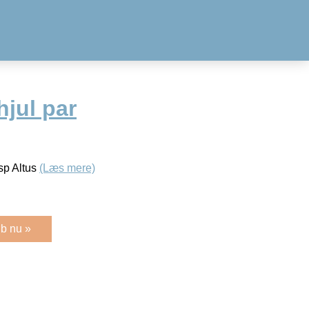
jul par
sp Altus
(Læs mere)
b nu »