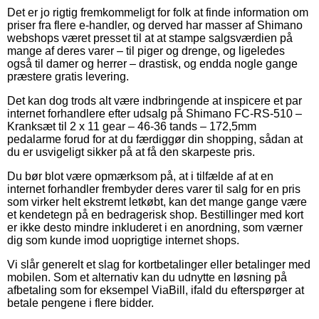
Det er jo rigtig fremkommeligt for folk at finde information om
priser fra flere e-handler, og derved har masser af Shimano
webshops været presset til at at stampe salgsværdien på
mange af deres varer – til piger og drenge, og ligeledes
også til damer og herrer – drastisk, og endda nogle gange
præstere gratis levering.
Det kan dog trods alt være indbringende at inspicere et par
internet forhandlere efter udsalg på Shimano FC-RS-510 –
Kranksæt til 2 x 11 gear – 46-36 tands – 172,5mm
pedalarme forud for at du færdiggør din shopping, sådan at
du er usvigeligt sikker på at få den skarpeste pris.
Du bør blot være opmærksom på, at i tilfælde af at en
internet forhandler frembyder deres varer til salg for en pris
som virker helt ekstremt letkøbt, kan det mange gange være
et kendetegn på en bedragerisk shop. Bestillinger med kort
er ikke desto mindre inkluderet i en anordning, som værner
dig som kunde imod uoprigtige internet shops.
Vi slår generelt et slag for kortbetalinger eller betalinger med
mobilen. Som et alternativ kan du udnytte en løsning på
afbetaling som for eksempel ViaBill, ifald du efterspørger at
betale pengene i flere bidder.