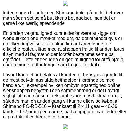
Inden nogen handler i en Shimano butik på nettet behøver
man sådan set se på butikkens betingelser, men det er
gerne ikke særlig spændende.
En anden valgmulighed kunne derfor være at kigge om
webbutikken er e-mærket medlem, da det almindeligvis er
en tilkendegivelse af at online firmaet anerkender de
officielle regler, tillige med at shoppen fra tid til anden føres
tilsyn med af fagmænd der forstår bestemmelserne på
området. Dette er desuden en god mulighed for at få hjælp,
når du møder udfordringer som følge af dit køb.
I øvrigt kan det anbefales at kunden er hensynstagende til
de mest betydningsfulde betingelser i forbindelse med
handlen, til eksempel hvilken ombytningsrettighed online
webshoppen benytter. I den sammenhæng er det i øvrigt
vigtigt, at man når som helst opbevarer ens faktura e-mail,
således man en anden gang vil kunne eftervise købet af
Shimano FC-RS-510 – Kranksæt til 2 x 11 gear – 46-36
tands – 172,5mm pedalarme, uafhængig om man leder efter
et produkt til en herre eller dame.