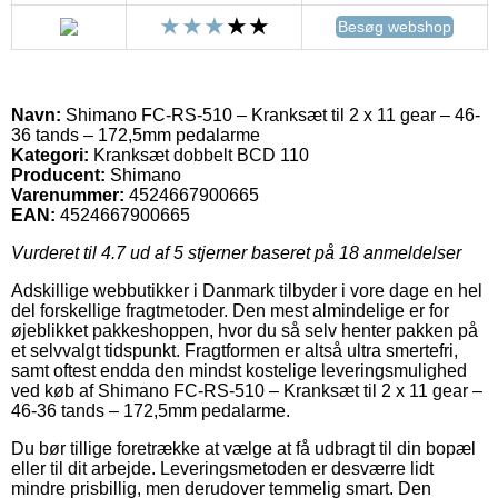
Besøg webshop
Navn:
Shimano FC-RS-510 – Kranksæt til 2 x 11 gear – 46-
36 tands – 172,5mm pedalarme
Kategori:
Kranksæt dobbelt BCD 110
Producent:
Shimano
Varenummer:
4524667900665
EAN:
4524667900665
Vurderet til
4.7
ud af 5 stjerner baseret på
18
anmeldelser
Adskillige webbutikker i Danmark tilbyder i vore dage en hel
del forskellige fragtmetoder. Den mest almindelige er for
øjeblikket pakkeshoppen, hvor du så selv henter pakken på
et selvvalgt tidspunkt. Fragtformen er altså ultra smertefri,
samt oftest endda den mindst kostelige leveringsmulighed
ved køb af Shimano FC-RS-510 – Kranksæt til 2 x 11 gear –
46-36 tands – 172,5mm pedalarme.
Du bør tillige foretrække at vælge at få udbragt til din bopæl
eller til dit arbejde. Leveringsmetoden er desværre lidt
mindre prisbillig, men derudover temmelig smart. Den