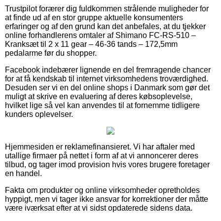
Trustpilot forærer dig fuldkommen strålende muligheder for
at finde ud af en stor gruppe aktuelle konsumenters
erfaringer og af den grund kan det anbefales, at du tjekker
online forhandlerens omtaler af Shimano FC-RS-510 –
Kranksæt til 2 x 11 gear – 46-36 tands – 172,5mm
pedalarme før du shopper.
Facebook indebærer lignende en del fremragende chancer
for at få kendskab til internet virksomhedens troværdighed.
Desuden ser vi en del online shops i Danmark som gør det
muligt at skrive en evaluering af deres købsoplevelse,
hvilket lige så vel kan anvendes til at fornemme tidligere
kunders oplevelser.
Hjemmesiden er reklamefinansieret. Vi har aftaler med
utallige firmaer på nettet i form af at vi annoncerer deres
tilbud, og tager imod provision hvis vores brugere foretager
en handel.
Fakta om produkter og online virksomheder opretholdes
hyppigt, men vi tager ikke ansvar for korrektioner der måtte
være iværksat efter at vi sidst opdaterede sidens data.