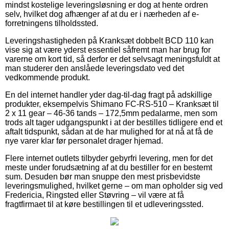
mindst kostelige leveringsløsning er dog at hente ordren
selv, hvilket dog afhænger af at du er i nærheden af e-
forretningens tilholdssted.
Leveringshastigheden på Kranksæt dobbelt BCD 110 kan
vise sig at være yderst essentiel såfremt man har brug for
varerne om kort tid, så derfor er det selvsagt meningsfuldt at
man studerer den anslåede leveringsdato ved det
vedkommende produkt.
En del internet handler yder dag-til-dag fragt på adskillige
produkter, eksempelvis Shimano FC-RS-510 – Kranksæt til
2 x 11 gear – 46-36 tands – 172,5mm pedalarme, men som
trods alt tager udgangspunkt i at der bestilles tidligere end et
aftalt tidspunkt, sådan at de har mulighed for at nå at få de
nye varer klar før personalet drager hjemad.
Flere internet outlets tilbyder gebyrfri levering, men for det
meste under forudsætning af at du bestiller for en bestemt
sum. Desuden bør man snuppe den mest prisbevidste
leveringsmulighed, hvilket gerne – om man opholder sig ved
Fredericia, Ringsted eller Støvring – vil være at få
fragtfirmaet til at køre bestillingen til et udleveringssted.