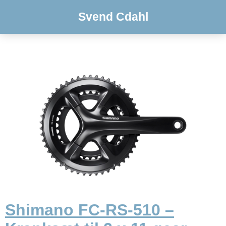
Svend Cdahl
Shimano FC-RS-510 –