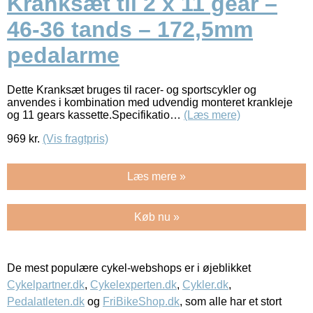
Kranksæt til 2 x 11 gear –
46-36 tands – 172,5mm
pedalarme
Dette Kranksæt bruges til racer- og sportscykler og
anvendes i kombination med udvendig monteret krankleje
og 11 gears kassette.Specifikatio…
(Læs mere)
969
kr.
(Vis fragtpris)
Læs mere »
Køb nu »
De mest populære cykel-webshops er i øjeblikket
Cykelpartner.dk
,
Cykelexperten.dk
,
Cykler.dk
,
Pedalatleten.dk
og
FriBikeShop.dk
, som alle har et stort