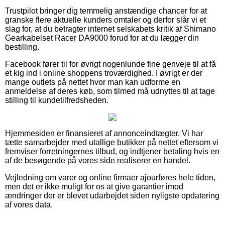
Trustpilot bringer dig temmelig anstændige chancer for at
granske flere aktuelle kunders omtaler og derfor slår vi et
slag for, at du betragter internet selskabets kritik af Shimano
Gearkabelset Racer DA9000 forud for at du lægger din
bestilling.
Facebook fører til for øvrigt nogenlunde fine genveje til at få
et kig ind i online shoppens troværdighed. I øvrigt er der
mange outlets på nettet hvor man kan udforme en
anmeldelse af deres køb, som tilmed må udnyttes til at tage
stilling til kundetilfredsheden.
Hjemmesiden er finansieret af annonceindtægter. Vi har
tætte samarbejder med utallige butikker på nettet eftersom vi
fremviser forretningernes tilbud, og indtjener betaling hvis en
af de besøgende på vores side realiserer en handel.
Vejledning om varer og online firmaer ajourføres hele tiden,
men det er ikke muligt for os at give garantier imod
ændringer der er blevet udarbejdet siden nyligste opdatering
af vores data.