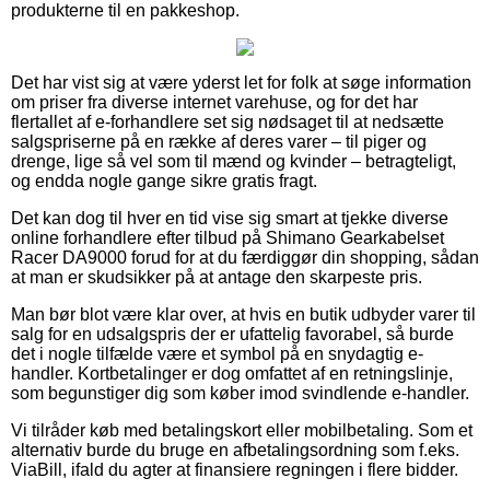
produkterne til en pakkeshop.
Det har vist sig at være yderst let for folk at søge information
om priser fra diverse internet varehuse, og for det har
flertallet af e-forhandlere set sig nødsaget til at nedsætte
salgspriserne på en række af deres varer – til piger og
drenge, lige så vel som til mænd og kvinder – betragteligt,
og endda nogle gange sikre gratis fragt.
Det kan dog til hver en tid vise sig smart at tjekke diverse
online forhandlere efter tilbud på Shimano Gearkabelset
Racer DA9000 forud for at du færdiggør din shopping, sådan
at man er skudsikker på at antage den skarpeste pris.
Man bør blot være klar over, at hvis en butik udbyder varer til
salg for en udsalgspris der er ufattelig favorabel, så burde
det i nogle tilfælde være et symbol på en snydagtig e-
handler. Kortbetalinger er dog omfattet af en retningslinje,
som begunstiger dig som køber imod svindlende e-handler.
Vi tilråder køb med betalingskort eller mobilbetaling. Som et
alternativ burde du bruge en afbetalingsordning som f.eks.
ViaBill, ifald du agter at finansiere regningen i flere bidder.