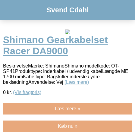
Svend Cdahl
Shimano Gearkabelset
Racer DA9000
BeskrivelseMærke: ShimanoShimano modelkode: OT-
SP41Produkttype: Inderkabel / udvendig kabelLængde ME:
1700 mmKabeltype: Bagskifter inderste / ydre
beklædningAnvendelse: Vej
(Læs mere)
0
kr.
(Vis fragtpris)
Læs mere »
Køb nu »