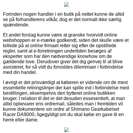
Forinden nogen handler i en butik på nettet kunne de altid
se på forhandlerens vilkår, dog er det normalt ikke særlig
spændende.
Et andet forslag kunne være at granske hvorvidt online
webshoppen er e-mærke godkendt, siden det skulle være et
billede på at online firmaet retter sig efter de opstillede
regler, samt at e-forretningen undertiden besøges af
eksperter som har den nødvendige knowhow om de
gældende love. Derudover giver det dig genvej til at blive
assisteret, for så vidt du forvoldes dilemmaer i forbindelse
med din handel.
I øvrigt er det prisværdigt at køberen er vidende om de mest
essentielle retningslinjer der kan spille ind i forbindelse med
bestillingen, eksempelvis den bytteret online butikken
bruger. I relation til det er det desuden essesentielt, at man
altid opbevarer ens ordremail, således man i fremtiden vil
kunne dokumentere sin ordre af Shimano Gearkabelset
Racer DA9000, ligegyldigt om du skal købe en gave til en
herre eller dame.