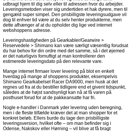
udbragt hjem til dig selv eller til adressen hvor du arbejder.
Leveringsmetoden viser sig undertiden et hak dyrere, men til
gengæld super simpel. Den prisbilligste leveringsudgave vil
dog til enhver tid være at du selv henter produkterne, men
dette afhænger af at du opholder dig lige ved internet
webshoppens adresse.
Leveringshastigheden på Gearkabler/Gearwire >
Reservedele > Shimano kan være særligt væsentlig forudsat
du har behov for din ordre med det samme, så i det øjemed
er det naturligvis fornuftigt at man kontrollerer den
estimerede leveringsdato på den relevante vare.
Mange internet firmaer lover levering på blot en enkelt
hverdag på mange af shoppens produkter, eksempelvis
Shimano Gearkabelset Racer DA9000, men husk at det
regnes ud fra at du bestiller tidligere end et givent tidspunkt,
således at de højst sandsynligt kan nå at få varen på
posthuset forud for at de pakkeansatte har fri.
Nogle e-handler i Danmark yder levering uden beregning,
men i de fleste tilfælde kræver det at man shopper for et
konkret beløb. Ellers burde du tage den prisbilligste
leveringsversion, hvilket ofte – om man befinder sig i
Odense, Nakskov eller Hørning – vil blive at få bragt