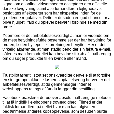
signal om at online virksomheden accepterer den officielle
danske lovgivning, samt at e-forhandleren lejlighedsvis
besigtiges af eksperter som har ekspertise inden for de
gældende regulativer. Dette er desuden en god chance for at
blive hjulpet, ifald du oplever besvær i forbindelse med din
ordre.
Ydermere er det anbefalelsesværdigt at man er vidende om
de mest betydningsfulde bestemmelser der har betydning for
ordren, fx den byttepolitik forretningen benytter. Her er det
virkelig afgørende, at man stadig beholder sin faktura e-mail,
således man fremadrettet kan bevidne sit køb af , uafhængig
om du søger produkter til en kvinde eller mand.
Trustpilot fører til stort set ønskværdige genveje til at fortolke
en stor gruppe aktuelle køberes opfattelser og herved er det
anbefalelsesværdigt, at du gennemsøger internet
webshoppens ratings af før du lægger din bestilling.
Facebook præsterer derudover absolut uafhængige metoder
til at få indblik i e-shoppens troværdighed. Tilmed er der
faktisk forhandlere på nettet hvor man kan afgive en
bedømmelse af deres købsoplevelse, som desuden burde