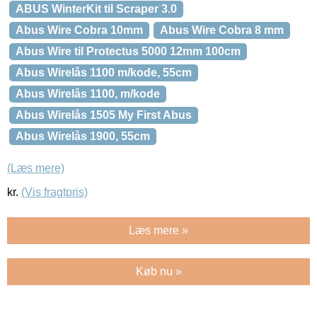
ABUS WinterKit til Scraper 3.0
Abus Wire Cobra 10mm
Abus Wire Cobra 8 mm
Abus Wire til Protectus 5000 12mm 100cm
Abus Wirelås 1100 m/kode, 55cm
Abus Wirelås 1100, m/kode
Abus Wirelås 1505 My First Abus
Abus Wirelås 1900, 55cm
(Læs mere)
kr.
(Vis fragtpris)
Læs mere »
Køb nu »