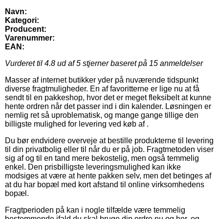
Navn:
Kategori:
Producent:
Varenummer:
EAN:
Vurderet til
4.8
ud af 5 stjerner baseret på
15
anmeldelser
Masser af internet butikker yder på nuværende tidspunkt
diverse fragtmuligheder. En af favoritterne er lige nu at få
sendt til en pakkeshop, hvor det er meget fleksibelt at kunne
hente ordren når det passer ind i din kalender. Løsningen er
nemlig ret så uproblematisk, og mange gange tillige den
billigste mulighed for levering ved køb af .
Du bør endvidere overveje at bestille produkterne til levering
til din privatbolig eller til når du er på job. Fragtmetoden viser
sig af og til en tand mere bekostelig, men også temmelig
enkel. Den prisbilligste leveringsmulighed kan ikke
modsiges at være at hente pakken selv, men det betinges af
at du har bopæl med kort afstand til online virksomhedens
bopæl.
Fragtperioden på kan i nogle tilfælde være temmelig
bestemmende ifald du skal bruge din ordre nu og her, og