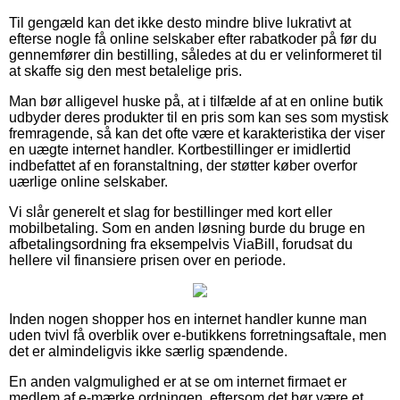
Til gengæld kan det ikke desto mindre blive lukrativt at
efterse nogle få online selskaber efter rabatkoder på før du
gennemfører din bestilling, således at du er velinformeret til
at skaffe sig den mest betalelige pris.
Man bør alligevel huske på, at i tilfælde af at en online butik
udbyder deres produkter til en pris som kan ses som mystisk
fremragende, så kan det ofte være et karakteristika der viser
en uægte internet handler. Kortbestillinger er imidlertid
indbefattet af en foranstaltning, der støtter køber overfor
uærlige online selskaber.
Vi slår generelt et slag for bestillinger med kort eller
mobilbetaling. Som en anden løsning burde du bruge en
afbetalingsordning fra eksempelvis ViaBill, forudsat du
hellere vil finansiere prisen over en periode.
Inden nogen shopper hos en internet handler kunne man
uden tvivl få overblik over e-butikkens forretningsaftale, men
det er almindeligvis ikke særlig spændende.
En anden valgmulighed er at se om internet firmaet er
medlem af e-mærke ordningen, eftersom det bør være et