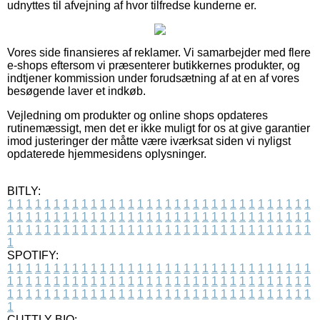
udnyttes til afvejning af hvor tilfredse kunderne er.
Vores side finansieres af reklamer. Vi samarbejder med flere
e-shops eftersom vi præsenterer butikkernes produkter, og
indtjener kommission under forudsætning af at en af vores
besøgende laver et indkøb.
Vejledning om produkter og online shops opdateres
rutinemæssigt, men det er ikke muligt for os at give garantier
imod justeringer der måtte være iværksat siden vi nyligst
opdaterede hjemmesidens oplysninger.
BITLY:
1
1
1
1
1
1
1
1
1
1
1
1
1
1
1
1
1
1
1
1
1
1
1
1
1
1
1
1
1
1
1
1
1
1
1
1
1
1
1
1
1
1
1
1
1
1
1
1
1
1
1
1
1
1
1
1
1
1
1
1
1
1
1
1
1
1
1
1
1
1
1
1
1
1
1
1
1
1
1
1
1
1
1
1
1
1
1
1
1
1
1
1
1
1
1
1
1
1
1
1
SPOTIFY:
1
1
1
1
1
1
1
1
1
1
1
1
1
1
1
1
1
1
1
1
1
1
1
1
1
1
1
1
1
1
1
1
1
1
1
1
1
1
1
1
1
1
1
1
1
1
1
1
1
1
1
1
1
1
1
1
1
1
1
1
1
1
1
1
1
1
1
1
1
1
1
1
1
1
1
1
1
1
1
1
1
1
1
1
1
1
1
1
1
1
1
1
1
1
1
1
1
1
1
1
CUTTLY BIO: