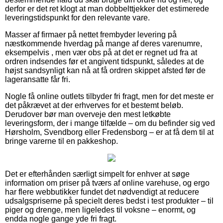
derfor er det ret klogt at man dobbelttjekker det estimerede
leveringstidspunkt for den relevante vare.
Masser af firmaer på nettet frembyder levering på
næstkommende hverdag på mange af deres varenumre,
eksempelvis , men vær obs på at det er regnet ud fra at
ordren indsendes før et angivent tidspunkt, således at de
højst sandsynligt kan nå at få ordren skippet afsted før de
lageransatte får fri.
Nogle få online outlets tilbyder fri fragt, men for det meste er
det påkrævet at der erhverves for et bestemt beløb.
Derudover bør man overveje den mest letkøbte
leveringsform, der i mange tilfælde – om du befinder sig ved
Hørsholm, Svendborg eller Fredensborg – er at få dem til at
bringe varerne til en pakkeshop.
Det er efterhånden særligt simpelt for enhver at søge
information om priser på tværs af online varehuse, og ergo
har flere webbutikker fundet det nødvendigt at reducere
udsalgspriserne på specielt deres bedst i test produkter – til
piger og drenge, men ligeledes til voksne – enormt, og
endda nogle gange yde fri fragt.