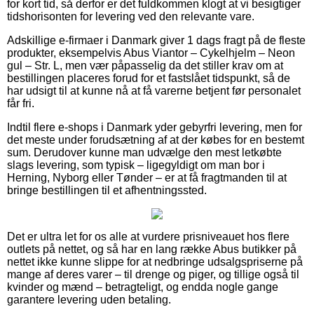
for kort tid, så derfor er det fuldkommen klogt at vi besigtiger
tidshorisonten for levering ved den relevante vare.
Adskillige e-firmaer i Danmark giver 1 dags fragt på de fleste
produkter, eksempelvis Abus Viantor – Cykelhjelm – Neon
gul – Str. L, men vær påpasselig da det stiller krav om at
bestillingen placeres forud for et fastslået tidspunkt, så de
har udsigt til at kunne nå at få varerne betjent før personalet
får fri.
Indtil flere e-shops i Danmark yder gebyrfri levering, men for
det meste under forudsætning af at der købes for en bestemt
sum. Derudover kunne man udvælge den mest letkøbte
slags levering, som typisk – ligegyldigt om man bor i
Herning, Nyborg eller Tønder – er at få fragtmanden til at
bringe bestillingen til et afhentningssted.
Det er ultra let for os alle at vurdere prisniveauet hos flere
outlets på nettet, og så har en lang række Abus butikker på
nettet ikke kunne slippe for at nedbringe udsalgspriserne på
mange af deres varer – til drenge og piger, og tillige også til
kvinder og mænd – betragteligt, og endda nogle gange
garantere levering uden betaling.