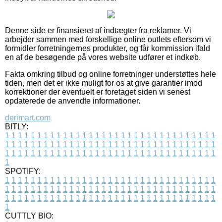
Denne side er finansieret af indtægter fra reklamer. Vi
arbejder sammen med forskellige online outlets eftersom vi
formidler forretningernes produkter, og får kommission ifald
en af de besøgende på vores website udfører et indkøb.
Fakta omkring tilbud og online forretninger understøttes hele
tiden, men det er ikke muligt for os at give garantier imod
korrektioner der eventuelt er foretaget siden vi senest
opdaterede de anvendte informationer.
derimart.com
BITLY:
1
1
1
1
1
1
1
1
1
1
1
1
1
1
1
1
1
1
1
1
1
1
1
1
1
1
1
1
1
1
1
1
1
1
1
1
1
1
1
1
1
1
1
1
1
1
1
1
1
1
1
1
1
1
1
1
1
1
1
1
1
1
1
1
1
1
1
1
1
1
1
1
1
1
1
1
1
1
1
1
1
1
1
1
1
1
1
1
1
1
1
1
1
1
1
1
1
1
1
1
SPOTIFY:
1
1
1
1
1
1
1
1
1
1
1
1
1
1
1
1
1
1
1
1
1
1
1
1
1
1
1
1
1
1
1
1
1
1
1
1
1
1
1
1
1
1
1
1
1
1
1
1
1
1
1
1
1
1
1
1
1
1
1
1
1
1
1
1
1
1
1
1
1
1
1
1
1
1
1
1
1
1
1
1
1
1
1
1
1
1
1
1
1
1
1
1
1
1
1
1
1
1
1
1
CUTTLY BIO: