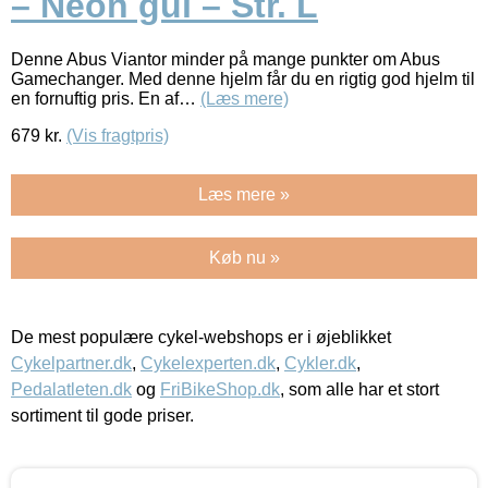
– Neon gul – Str. L
Denne Abus Viantor minder på mange punkter om Abus
Gamechanger. Med denne hjelm får du en rigtig god hjelm til
en fornuftig pris. En af…
(Læs mere)
679
kr.
(Vis fragtpris)
Læs mere »
Køb nu »
De mest populære cykel-webshops er i øjeblikket
Cykelpartner.dk
,
Cykelexperten.dk
,
Cykler.dk
,
Pedalatleten.dk
og
FriBikeShop.dk
, som alle har et stort
sortiment til gode priser.