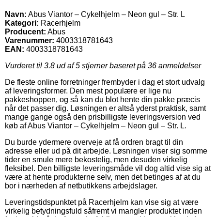
Navn:
Abus Viantor – Cykelhjelm – Neon gul – Str. L
Kategori:
Racerhjelm
Producent:
Abus
Varenummer:
4003318781643
EAN:
4003318781643
Vurderet til
3.8
ud af 5 stjerner baseret på
36
anmeldelser
De fleste online forretninger frembyder i dag et stort udvalg
af leveringsformer. Den mest populære er lige nu
pakkeshoppen, og så kan du blot hente din pakke præcis
når det passer dig. Løsningen er altså yderst praktisk, samt
mange gange også den prisbilligste leveringsversion ved
køb af Abus Viantor – Cykelhjelm – Neon gul – Str. L.
Du burde ydermere overveje at få ordren bragt til din
adresse eller ud på dit arbejde. Løsningen viser sig somme
tider en smule mere bekostelig, men desuden virkelig
fleksibel. Den billigste leveringsmåde vil dog altid vise sig at
være at hente produkterne selv, men det betinges af at du
bor i nærheden af netbutikkens arbejdslager.
Leveringstidspunktet på Racerhjelm kan vise sig at være
virkelig betydningsfuld såfremt vi mangler produktet inden