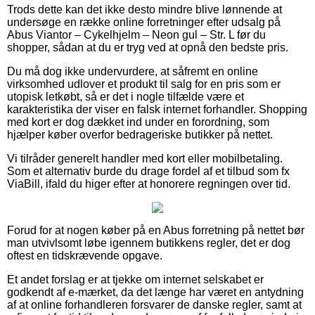
Trods dette kan det ikke desto mindre blive lønnende at
undersøge en række online forretninger efter udsalg på
Abus Viantor – Cykelhjelm – Neon gul – Str. L før du
shopper, sådan at du er tryg ved at opnå den bedste pris.
Du må dog ikke undervurdere, at såfremt en online
virksomhed udlover et produkt til salg for en pris som er
utopisk letkøbt, så er det i nogle tilfælde være et
karakteristika der viser en falsk internet forhandler. Shopping
med kort er dog dækket ind under en forordning, som
hjælper køber overfor bedrageriske butikker på nettet.
Vi tilråder generelt handler med kort eller mobilbetaling.
Som et alternativ burde du drage fordel af et tilbud som fx
ViaBill, ifald du higer efter at honorere regningen over tid.
Forud for at nogen køber på en Abus forretning på nettet bør
man utvivlsomt løbe igennem butikkens regler, det er dog
oftest en tidskrævende opgave.
Et andet forslag er at tjekke om internet selskabet er
godkendt af e-mærket, da det længe har været en antydning
af at online forhandleren forsvarer de danske regler, samt at