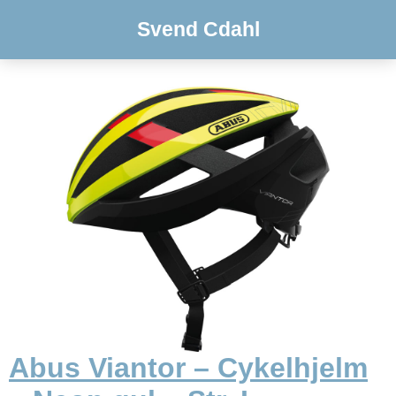
Svend Cdahl
Abus Viantor – Cykelhjelm