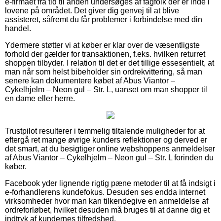
e-firmaet fra tid til anden undersøges af fagfolk der er inde i
lovene på området. Det giver dig genvej til at blive
assisteret, såfremt du får problemer i forbindelse med din
handel.
Ydermere støtter vi at køber er klar over de væsentligste
forhold der gælder for transaktionen, f.eks. hvilken returret
shoppen tilbyder. I relation til det er det tillige essesentielt, at
man når som helst bibeholder sin ordrekvittering, så man
senere kan dokumentere købet af Abus Viantor –
Cykelhjelm – Neon gul – Str. L, uanset om man shopper til
en dame eller herre.
Trustpilot resulterer i temmelig tiltalende muligheder for at
eftergå ret mange øvrige kunders reflektioner og derved er
det smart, at du besigtiger online webshoppens anmeldelser
af Abus Viantor – Cykelhjelm – Neon gul – Str. L forinden du
køber.
Facebook yder lignende rigtig pæne metoder til at få indsigt i
e-forhandlerens kundefokus. Desuden ses endda internet
virksomheder hvor man kan tilkendegive en anmeldelse af
ordreforløbet, hvilket desuden må bruges til at danne dig et
indtryk af kundernes tilfredshed.