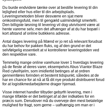
Du burde endvidere tænke over at bestille levering til din
lejlighed eller hus eller til din arbejdsplads.
Leveringsmetoden bliver desværre en sjat mere
omkostningsfuld, men til gengæld ualmindeligt smertefri.
Den billigste løsning til levering vil dog utvivlsomt være at
hente varerne selv, men det afhænger af at du har bopæl i
kort afstand af online butikkens adresse.
Antal dages levering på Mænd er jo ret så relevant forudsat
du har behov for pakken fluks, og af den grund er det
selvfølgelig essentielt at vi kontrollerer leveringstiden ved
den respektive vare.
Temmelig mange online varehuse lover 1 hverdags levering
på de fleste af deres varer, eksempelvis Abus Viantor Blaze
Red cykelhjelm, som imidlertid betinges af at ordren
gennemføres forinden et bestemt tidspunkt, således at de
har en chance for at nå at få dit nye produkt distribueret forud
for at logistikmedarbejderne drager hjemad.
Visse internet handler tilbyder gebyrfri levering, men i
mange tilfælde er det betinget af at der indkøbes for en
præcis sum. Derudover må du overveje den mest betalelige
mulighed for fragt, som gerne – uafhængig om man er i