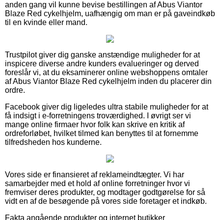
anden gang vil kunne bevise bestillingen af Abus Viantor
Blaze Red cykelhjelm, uafhængig om man er på gaveindkøb
til en kvinde eller mand.
Trustpilot giver dig ganske anstændige muligheder for at
inspicere diverse andre kunders evalueringer og derved
foreslår vi, at du eksaminerer online webshoppens omtaler
af Abus Viantor Blaze Red cykelhjelm inden du placerer din
ordre.
Facebook giver dig ligeledes ultra stabile muligheder for at
få indsigt i e-forretningens troværdighed. I øvrigt ser vi
mange online firmaer hvor folk kan skrive en kritik af
ordreforløbet, hvilket tilmed kan benyttes til at fornemme
tilfredsheden hos kunderne.
Vores side er finansieret af reklameindtægter. Vi har
samarbejder med et hold af online forretninger hvor vi
fremviser deres produkter, og modtager godtgørelse for så
vidt en af de besøgende på vores side foretager et indkøb.
Fakta angående produkter og internet butikker