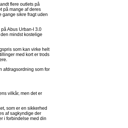
andt flere outlets på
auet på mange af deres
le gange sikre fragt uden
g på Abus Urban-I 3.0
 den mindst kostelige
lgspris som kan virke helt
illinger med kort er trods
ere.
en afdragsordning som for
ns vilkår, men det er
ket, som er en sikkerhed
ges af sagkyndige der
ger i forbindelse med din