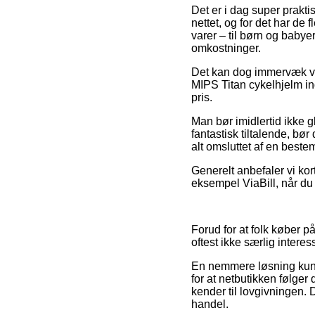
Det er i dag super prakti
nettet, og for det har de
varer – til børn og babye
omkostninger.
Det kan dog immervæk vis
MIPS Titan cykelhjelm in
pris.
Man bør imidlertid ikke g
fantastisk tiltalende, bø
alt omsluttet af en best
Generelt anbefaler vi kor
eksempel ViaBill, når du 
Forud for at folk køber p
oftest ikke særlig interes
En nemmere løsning kunne
for at netbutikken følger
kender til lovgivningen. D
handel.