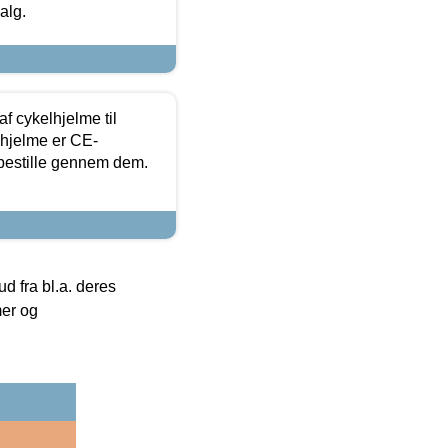
alg.
f cykelhjelme til
lhjelme er CE-
 bestille gennem dem.
 fra bl.a. deres
mer og