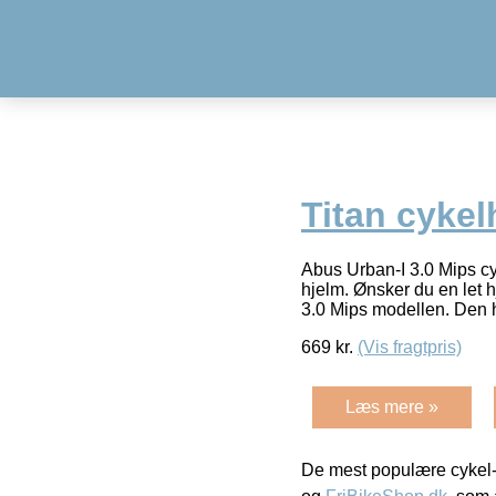
Titan cykel
Abus Urban-I 3.0 Mips c
hjelm. Ønsker du en let h
3.0 Mips modellen. Den 
669
kr.
(Vis fragtpris)
Læs mere »
De mest populære cykel-