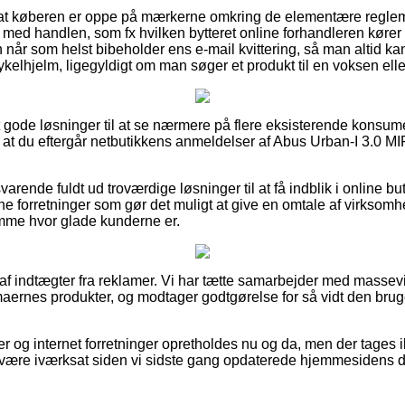
 at køberen er oppe på mærkerne omkring de elementære regle
ed handlen, som fx hvilken bytteret online forhandleren kører me
man når som helst bibeholder ens e-mail kvittering, så man altid k
kelhjelm, ligegyldigt om man søger et produkt til en voksen elle
elt gode løsninger til at se nærmere på flere eksisterende konsu
, at du eftergår netbutikkens anmeldelser af Abus Urban-I 3.0 M
varende fuldt ud troværdige løsninger til at få indblik i online bu
 forretninger som gør det muligt at give en omtale af virksom
emme hvor glade kunderne er.
 af indtægter fra reklamer. Vi har tætte samarbejder med massev
rmaernes produkter, og modtager godtgørelse for så vidt den brug
r og internet forretninger opretholdes nu og da, men der tages i
 være iværksat siden vi sidste gang opdaterede hjemmesidens d