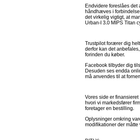
Endvidere foreslåes det
håndhæves i forbindelse m
det virkelig vigtigt, at 
Urban-I 3.0 MIPS Titan cy
Trustpilot forærer dig h
derfor kan det anbefales
forinden du køber.
Facebook tilbyder dig tils
Desuden ses endda online
må anvendes til at forn
Vores side er finansieret
hvori vi markedsfører fi
foretager en bestilling.
Oplysninger omkring vare
modifikationer der måtte