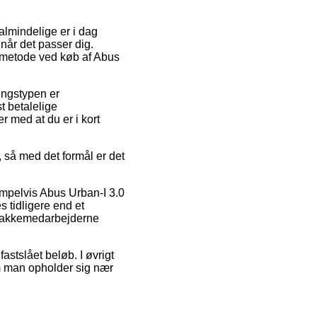
 almindelige er i dag
s når det passer dig.
ngsmetode ved køb af Abus
ringstypen er
t betalelige
r med at du er i kort
, så med det formål er det
empelvis Abus Urban-I 3.0
 tidligere end et
r pakkemedarbejderne
fastslået beløb. I øvrigt
om man opholder sig nær