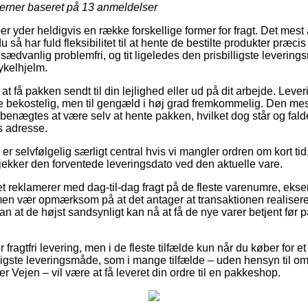
jerner baseret på
13
anmeldelser
er yder heldigvis en række forskellige former for fragt. Det mest
u så har fuld fleksibilitet til at hente de bestilte produkter præci
sædvanlig problemfri, og tit ligeledes den prisbilligste leveri
ykelhjelm.
 få pakken sendt til din lejlighed eller ud på dit arbejde. Leve
 bekostelig, men til gengæld i høj grad fremkommelig. Den mes
enægtes at være selv at hente pakken, hvilket dog står og falde
s adresse.
 selvfølgelig særligt central hvis vi mangler ordren om kort tid
tjekker den forventede leveringsdato ved den aktuelle vare.
et reklamerer med dag-til-dag fragt på de fleste varenumre, eks
en vær opmærksom på at det antager at transaktionen realiseres
an at de højst sandsynligt kan nå at få de nye varer betjent fø
 fragtfri levering, men i de fleste tilfælde kun når du køber for et 
ligste leveringsmåde, som i mange tilfælde – uden hensyn til 
 Vejen – vil være at få leveret din ordre til en pakkeshop.