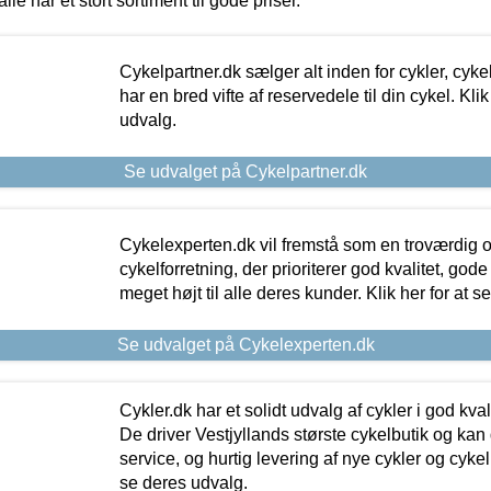
alle har et stort sortiment til gode priser.
Cykelpartner.dk sælger alt inden for cykler, cyke
har en bred vifte af reservedele til din cykel. Klik
udvalg.
Se udvalget på Cykelpartner.dk
Cykelexperten.dk vil fremstå som en troværdig o
cykelforretning, der prioriterer god kvalitet, god
meget højt til alle deres kunder. Klik her for at s
Se udvalget på Cykelexperten.dk
Cykler.dk har et solidt udvalg af cykler i god kvalit
De driver Vestjyllands største cykelbutik og kan
service, og hurtig levering af nye cykler og cykelu
se deres udvalg.