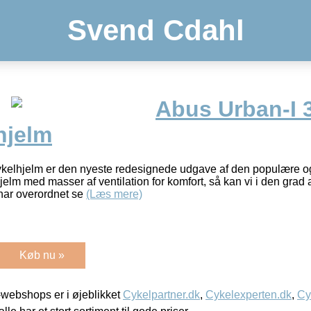
Svend Cdahl
Abus Urban-I 
hjelm
ykelhjelm er den nyeste redesignede udgave af den populære og
jelm med masser af ventilation for komfort, så kan vi i den grad
har overordnet se
(Læs mere)
Køb nu »
webshops er i øjeblikket
Cykelpartner.dk
,
Cykelexperten.dk
,
Cy