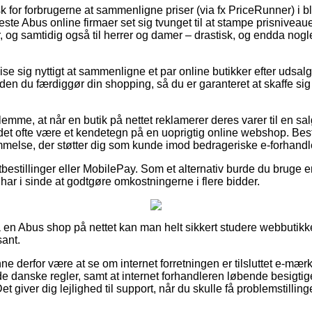
sk for forbrugerne at sammenligne priser (via fx PriceRunner) i bl
 fleste Abus online firmaer set sig tvunget til at stampe prisnive
r, og samtidig også til herrer og damer – drastisk, og endda nog
e sig nyttigt at sammenligne et par online butikker efter udsal
den du færdiggør din shopping, så du er garanteret at skaffe sig
lemme, at når en butik på nettet reklamerer deres varer til en sa
r det ofte være et kendetegn på en uoprigtig online webshop. Best
emmelse, der støtter dig som kunde imod bedrageriske e-forhandl
tbestillinger eller MobilePay. Som et alternativ burde du bruge 
har i sinde at godtgøre omkostningerne i flere bidder.
å en Abus shop på nettet kan man helt sikkert studere webbutikke
sant.
 derfor være at se om internet forretningen er tilsluttet e-mær
 de danske regler, samt at internet forhandleren løbende besigti
et giver dig lejlighed til support, når du skulle få problemstillin