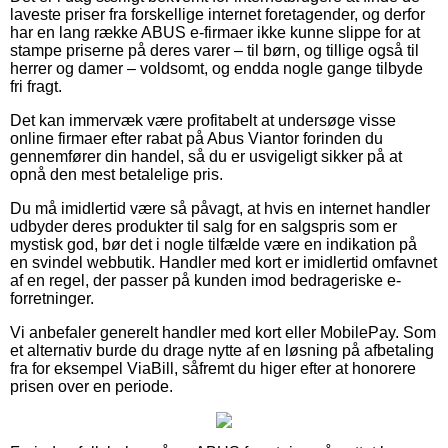
laveste priser fra forskellige internet foretagender, og derfor
har en lang række ABUS e-firmaer ikke kunne slippe for at
stampe priserne på deres varer – til børn, og tillige også til
herrer og damer – voldsomt, og endda nogle gange tilbyde
fri fragt.
Det kan immervæk være profitabelt at undersøge visse
online firmaer efter rabat på Abus Viantor forinden du
gennemfører din handel, så du er usvigeligt sikker på at
opnå den mest betalelige pris.
Du må imidlertid være så påvagt, at hvis en internet handler
udbyder deres produkter til salg for en salgspris som er
mystisk god, bør det i nogle tilfælde være en indikation på
en svindel webbutik. Handler med kort er imidlertid omfavnet
af en regel, der passer på kunden imod bedrageriske e-
forretninger.
Vi anbefaler generelt handler med kort eller MobilePay. Som
et alternativ burde du drage nytte af en løsning på afbetaling
fra for eksempel ViaBill, såfremt du higer efter at honorere
prisen over en periode.