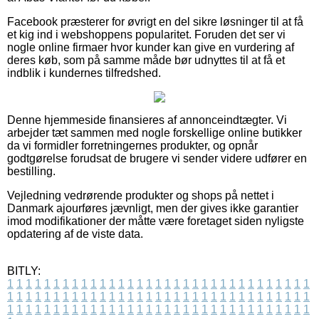
Facebook præsterer for øvrigt en del sikre løsninger til at få
et kig ind i webshoppens popularitet. Foruden det ser vi
nogle online firmaer hvor kunder kan give en vurdering af
deres køb, som på samme måde bør udnyttes til at få et
indblik i kundernes tilfredshed.
Denne hjemmeside finansieres af annonceindtægter. Vi
arbejder tæt sammen med nogle forskellige online butikker
da vi formidler forretningernes produkter, og opnår
godtgørelse forudsat de brugere vi sender videre udfører en
bestilling.
Vejledning vedrørende produkter og shops på nettet i
Danmark ajourføres jævnligt, men der gives ikke garantier
imod modifikationer der måtte være foretaget siden nyligste
opdatering af de viste data.
BITLY:
1
1
1
1
1
1
1
1
1
1
1
1
1
1
1
1
1
1
1
1
1
1
1
1
1
1
1
1
1
1
1
1
1
1
1
1
1
1
1
1
1
1
1
1
1
1
1
1
1
1
1
1
1
1
1
1
1
1
1
1
1
1
1
1
1
1
1
1
1
1
1
1
1
1
1
1
1
1
1
1
1
1
1
1
1
1
1
1
1
1
1
1
1
1
1
1
1
1
1