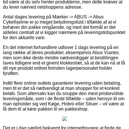
tid være at du selv henter produkterne, men dette kræver at
du lever nærved netshoppens adresse.
Antal dages levering på Mærker -> ABUS -> Abus
Cykelhjelme er jo meget betydningsfuld i tilfælde af at vi
behøver din pakke omgående, og med det formål er det
aldeles centralt at vi kigger nærmere på leveringstidspunktet
for den aktuelle vare.
En del internet forhandlere udlover 1 dags levering på en
lang række af deres produkter, eksempelvis Abus Viantor,
men som ikke desto mindre nødvendiggør at bestillingen
laves tidligere end et givent klokkeslæt, så at de kan nå at få
dit nye produkt ordnet forinden lagerpersonalet holder
fyraften.
Indtil flere online outlets garanterer levering uden betaling,
men tit er det så nødvendigt at man shopper for et konkret
beløb. Som alternativ kan du snuppe den mest prisbevidste
leveringsmåde, som i de fleste tilfælde – uden hensyn til om
man opholder sig ved Køge, Hobro eller Struer – vil være at
få dem til at køre pakken til en pakkeshop.
Det er i dag særligt bekvemt for internetbrugere at finde de