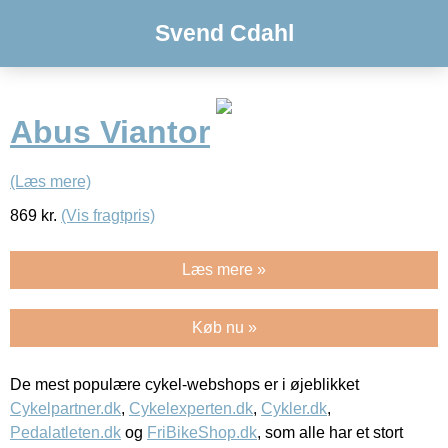
Svend Cdahl
Abus Viantor
(Læs mere)
869
kr.
(Vis fragtpris)
Læs mere »
Køb nu »
De mest populære cykel-webshops er i øjeblikket
Cykelpartner.dk
,
Cykelexperten.dk
,
Cykler.dk
,
Pedalatleten.dk
og
FriBikeShop.dk
, som alle har et stort