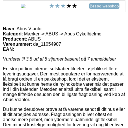
Besøg webshop
Navn:
Abus Viantor
Kategori:
Mærker -> ABUS -> Abus Cykelhjelme
Producent:
ABUS
Varenummer:
da_11054907
EAN:
Vurderet til
3.8
ud af 5 stjerner baseret på
7
anmeldelser
En stor portion internet selskaber tildeler i øjeblikket flere
leveringsudgaver. Den mest populære er for nærværende at
få bragt ordren til en pakkeshop, fordi det er ekstremt
fleksibelt at kunne hente de nyindkøbte varer når det passer
ind i din kalender. Metoden er altså ultra fleksibel, samt i
mange tilfælde desuden den billigste fragtløsning ved køb af
Abus Viantor.
Du kunne derudover prøve at få varerne sendt til dit hus eller
til dit arbejdes adresse. Fragtløsningen bliver oftest en
anelse mere pebret, men ydermere ualmindeligt fleksibel.
Den mindst kostelige mulighed for levering vil dog til enhver