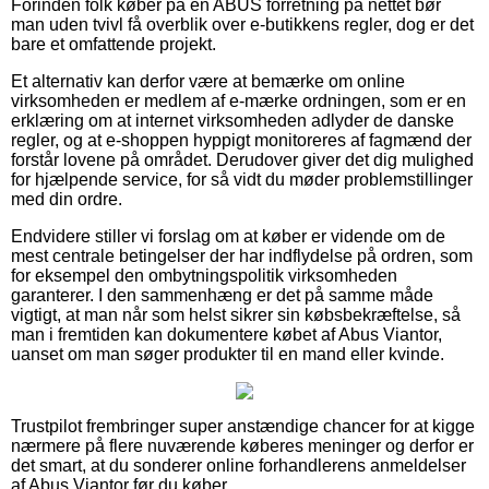
Forinden folk køber på en ABUS forretning på nettet bør
man uden tvivl få overblik over e-butikkens regler, dog er det
bare et omfattende projekt.
Et alternativ kan derfor være at bemærke om online
virksomheden er medlem af e-mærke ordningen, som er en
erklæring om at internet virksomheden adlyder de danske
regler, og at e-shoppen hyppigt monitoreres af fagmænd der
forstår lovene på området. Derudover giver det dig mulighed
for hjælpende service, for så vidt du møder problemstillinger
med din ordre.
Endvidere stiller vi forslag om at køber er vidende om de
mest centrale betingelser der har indflydelse på ordren, som
for eksempel den ombytningspolitik virksomheden
garanterer. I den sammenhæng er det på samme måde
vigtigt, at man når som helst sikrer sin købsbekræftelse, så
man i fremtiden kan dokumentere købet af Abus Viantor,
uanset om man søger produkter til en mand eller kvinde.
Trustpilot frembringer super anstændige chancer for at kigge
nærmere på flere nuværende køberes meninger og derfor er
det smart, at du sonderer online forhandlerens anmeldelser
af Abus Viantor før du køber.