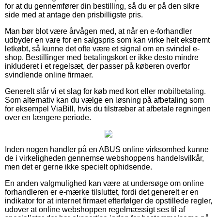
for at du gennemfører din bestilling, så du er på den sikre
side med at antage den prisbilligste pris.
Man bør blot være årvågen med, at når en e-forhandler
udbyder en vare for en salgspris som kan virke helt ekstremt
letkøbt, så kunne det ofte være et signal om en svindel e-
shop. Bestillinger med betalingskort er ikke desto mindre
inkluderet i et regelsæt, der passer på køberen overfor
svindlende online firmaer.
Generelt slår vi et slag for køb med kort eller mobilbetaling.
Som alternativ kan du vælge en løsning på afbetaling som
for eksempel ViaBill, hvis du tilstræber at afbetale regningen
over en længere periode.
Inden nogen handler på en ABUS online virksomhed kunne
de i virkeligheden gennemse webshoppens handelsvilkår,
men det er gerne ikke specielt ophidsende.
En anden valgmulighed kan være at undersøge om online
forhandleren er e-mærke tilsluttet, fordi det generelt er en
indikator for at internet firmaet efterfølger de opstillede regler,
udover at online webshoppen regelmæssigt ses til af