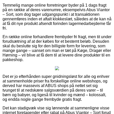
Temmelig mange online forretninger byder på 1 dags fragt
på en række af deres varenumre, eksempelvis Abus Viantor
– Sort, som dog tager udgangspunkt i at transaktionen
gennemføres inden et aftalt klokkeslæt, således at de kan nå
at få dit nye produkt afsendt forinden lagermedarbejderne får
fri.
En række online forhandlere frembyder fri fragt, men tit under
forudsætning af at der købes for et bestemt beløb. Desuden
skal du beslutte sig for den billigste form for levering, som
mange gange – uanset om man er tæt på Køge, Dragør eller
Hørning – vil blive at få dem til at levere dine produkter til en
pakkeshop.
Det er jo efterhånden super gnidningsløst for alle og enhver
at sammenholde priser fra forskellige online webshops, og
derved har massevis af ABUS shops på nettet set sig
tvunget til at nedskære salgsværdien på deres varer – til
børn og babyer, og ligeså til kvinder og mænd – kolossalt,
og endda nogle gange frembyde gratis fragt.
Det kan stadigvæk vise sig lønnende at sammenligne visse
internet foretagender efter rabat på Abus Viantor – Sort forud