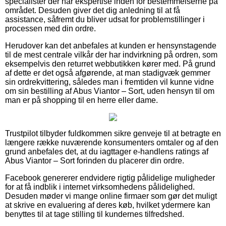
specialister der har ekspertise inden for bestemmelserne på
området. Desuden giver det dig anledning til at få
assistance, såfremt du bliver udsat for problemstillinger i
processen med din ordre.
Herudover kan det anbefales at kunden er hensynstagende
til de mest centrale vilkår der har indvirkning på ordren, som
eksempelvis den returret webbutikken kører med. På grund
af dette er det også afgørende, at man stadigvæk gemmer
sin ordrekvittering, således man i fremtiden vil kunne vidne
om sin bestilling af Abus Viantor – Sort, uden hensyn til om
man er på shopping til en herre eller dame.
Trustpilot tilbyder fuldkommen sikre genveje til at betragte en
længere række nuværende konsumenters omtaler og af den
grund anbefales det, at du iagttager e-handlens ratings af
Abus Viantor – Sort forinden du placerer din ordre.
Facebook genererer endvidere rigtig pålidelige muligheder
for at få indblik i internet virksomhedens pålidelighed.
Desuden møder vi mange online firmaer som gør det muligt
at skrive en evaluering af deres køb, hvilket ydermere kan
benyttes til at tage stilling til kundernes tilfredshed.