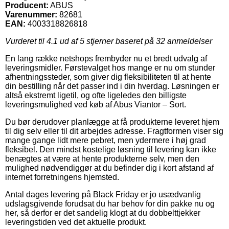
Producent:
ABUS
Varenummer:
82681
EAN:
4003318826818
Vurderet til
4.1
ud af 5 stjerner baseret på
32
anmeldelser
En lang række netshops frembyder nu et bredt udvalg af
leveringsmidler. Førstevalget hos mange er nu om stunder
afhentningssteder, som giver dig fleksibiliteten til at hente
din bestilling når det passer ind i din hverdag. Løsningen er
altså ekstremt ligetil, og ofte ligeledes den billigste
leveringsmulighed ved køb af Abus Viantor – Sort.
Du bør derudover planlægge at få produkterne leveret hjem
til dig selv eller til dit arbejdes adresse. Fragtformen viser sig
mange gange lidt mere pebret, men ydermere i høj grad
fleksibel. Den mindst kostelige løsning til levering kan ikke
benægtes at være at hente produkterne selv, men den
mulighed nødvendiggør at du befinder dig i kort afstand af
internet forretningens hjemsted.
Antal dages levering på Black Friday er jo usædvanlig
udslagsgivende forudsat du har behov for din pakke nu og
her, så derfor er det sandelig klogt at du dobbelttjekker
leveringstiden ved det aktuelle produkt.