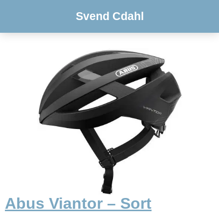
Svend Cdahl
Abus Viantor – Sort