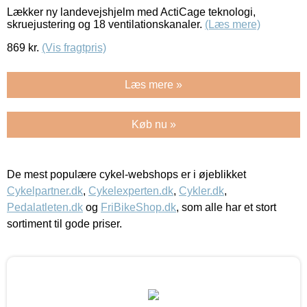
Lækker ny landevejshjelm med ActiCage teknologi,
skruejustering og 18 ventilationskanaler.
(Læs mere)
869
kr.
(Vis fragtpris)
Læs mere »
Køb nu »
De mest populære cykel-webshops er i øjeblikket
Cykelpartner.dk
,
Cykelexperten.dk
,
Cykler.dk
,
Pedalatleten.dk
og
FriBikeShop.dk
, som alle har et stort
sortiment til gode priser.