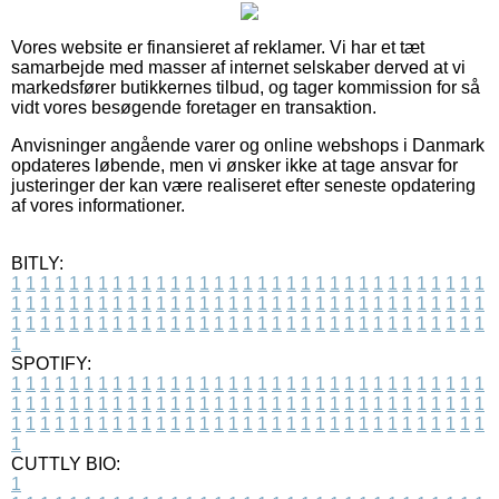
Vores website er finansieret af reklamer. Vi har et tæt
samarbejde med masser af internet selskaber derved at vi
markedsfører butikkernes tilbud, og tager kommission for så
vidt vores besøgende foretager en transaktion.
Anvisninger angående varer og online webshops i Danmark
opdateres løbende, men vi ønsker ikke at tage ansvar for
justeringer der kan være realiseret efter seneste opdatering
af vores informationer.
BITLY:
1
1
1
1
1
1
1
1
1
1
1
1
1
1
1
1
1
1
1
1
1
1
1
1
1
1
1
1
1
1
1
1
1
1
1
1
1
1
1
1
1
1
1
1
1
1
1
1
1
1
1
1
1
1
1
1
1
1
1
1
1
1
1
1
1
1
1
1
1
1
1
1
1
1
1
1
1
1
1
1
1
1
1
1
1
1
1
1
1
1
1
1
1
1
1
1
1
1
1
1
SPOTIFY:
1
1
1
1
1
1
1
1
1
1
1
1
1
1
1
1
1
1
1
1
1
1
1
1
1
1
1
1
1
1
1
1
1
1
1
1
1
1
1
1
1
1
1
1
1
1
1
1
1
1
1
1
1
1
1
1
1
1
1
1
1
1
1
1
1
1
1
1
1
1
1
1
1
1
1
1
1
1
1
1
1
1
1
1
1
1
1
1
1
1
1
1
1
1
1
1
1
1
1
1
CUTTLY BIO:
1