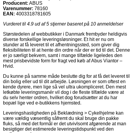
Producent:
ABUS
Varenummer:
78160
EAN:
4003318781605
Vurderet til
4.9
ud af 5 stjerner baseret på
10
anmeldelser
Størstedelen af webbutikker i Danmark frembyder heldigvis
diverse forskellige leveringsløsninger. Et hit er nu om
stunder at få leveret til et afhentningssted, som giver dig
fleksibiliteten til at hente din ordre når der er tid til det. Denne
er jo særligt bekvem, samt i mange tilfælde ligeledes den
mest prisbevidste form for fragt ved køb af Abus Viantor –
Hvid.
Du kunne på samme måde beslutte dig for at få det leveret til
din bolig eller ud til dit arbejde. Løsningen er som oftest en
kende dyrere, men lige så vel ultra ukompliceret. Den mest
letkøbte leveringsmanér vil dog i de fleste tilfælde være at
du selv henter ordren, hvilket dog forudsætter at du har
bopæl lige ved e-butikkens hjemsted.
Leveringshastigheden på Beklædning > Cykelhjelme kan
være vældig væsentlig såfremt du skal bruge din pakke
fluks, så med det formål er det utvivlsomt afgørende at man
besigtiger det estimerede leveringstidspunkt ved den