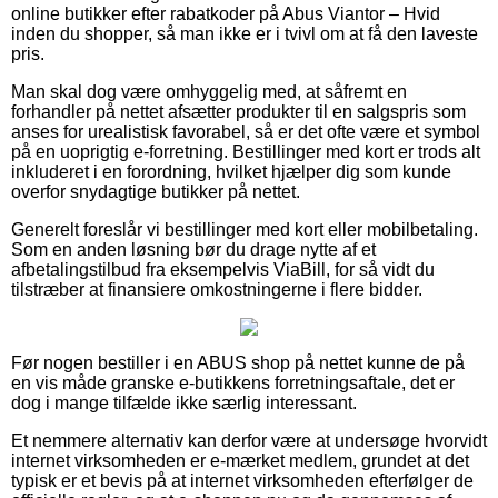
online butikker efter rabatkoder på Abus Viantor – Hvid
inden du shopper, så man ikke er i tvivl om at få den laveste
pris.
Man skal dog være omhyggelig med, at såfremt en
forhandler på nettet afsætter produkter til en salgspris som
anses for urealistisk favorabel, så er det ofte være et symbol
på en uoprigtig e-forretning. Bestillinger med kort er trods alt
inkluderet i en forordning, hvilket hjælper dig som kunde
overfor snydagtige butikker på nettet.
Generelt foreslår vi bestillinger med kort eller mobilbetaling.
Som en anden løsning bør du drage nytte af et
afbetalingstilbud fra eksempelvis ViaBill, for så vidt du
tilstræber at finansiere omkostningerne i flere bidder.
Før nogen bestiller i en ABUS shop på nettet kunne de på
en vis måde granske e-butikkens forretningsaftale, det er
dog i mange tilfælde ikke særlig interessant.
Et nemmere alternativ kan derfor være at undersøge hvorvidt
internet virksomheden er e-mærket medlem, grundet at det
typisk er et bevis på at internet virksomheden efterfølger de