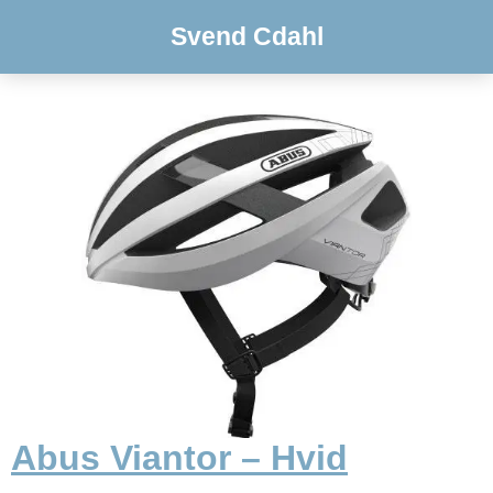
Svend Cdahl
Abus Viantor – Hvid