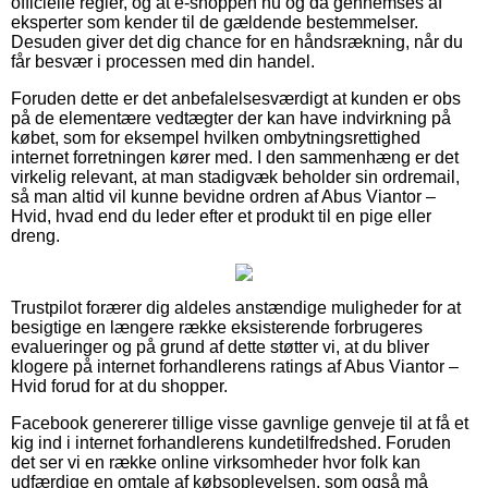
officielle regler, og at e-shoppen nu og da gennemses af
eksperter som kender til de gældende bestemmelser.
Desuden giver det dig chance for en håndsrækning, når du
får besvær i processen med din handel.
Foruden dette er det anbefalelsesværdigt at kunden er obs
på de elementære vedtægter der kan have indvirkning på
købet, som for eksempel hvilken ombytningsrettighed
internet forretningen kører med. I den sammenhæng er det
virkelig relevant, at man stadigvæk beholder sin ordremail,
så man altid vil kunne bevidne ordren af Abus Viantor –
Hvid, hvad end du leder efter et produkt til en pige eller
dreng.
Trustpilot forærer dig aldeles anstændige muligheder for at
besigtige en længere række eksisterende forbrugeres
evalueringer og på grund af dette støtter vi, at du bliver
klogere på internet forhandlerens ratings af Abus Viantor –
Hvid forud for at du shopper.
Facebook genererer tillige visse gavnlige genveje til at få et
kig ind i internet forhandlerens kundetilfredshed. Foruden
det ser vi en række online virksomheder hvor folk kan
udfærdige en omtale af købsoplevelsen, som også må