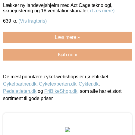
Lækker ny landevejshjelm med ActiCage teknologi,
skruejustering og 18 ventilationskanaler.
(Læs mere)
639
kr.
(Vis fragtpris)
Læs mere »
Køb nu »
De mest populære cykel-webshops er i øjeblikket
Cykelpartner.dk
,
Cykelexperten.dk
,
Cykler.dk
,
Pedalatleten.dk
og
FriBikeShop.dk
, som alle har et stort
sortiment til gode priser.