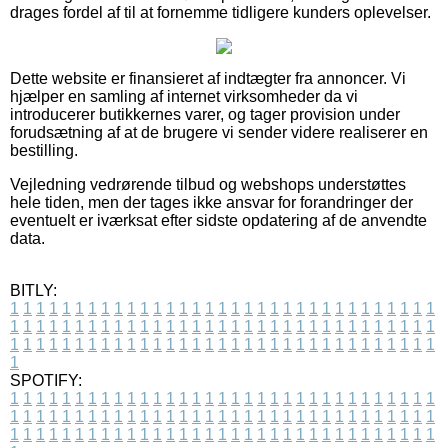
drages fordel af til at fornemme tidligere kunders oplevelser.
Dette website er finansieret af indtægter fra annoncer. Vi
hjælper en samling af internet virksomheder da vi
introducerer butikkernes varer, og tager provision under
forudsætning af at de brugere vi sender videre realiserer en
bestilling.
Vejledning vedrørende tilbud og webshops understøttes
hele tiden, men der tages ikke ansvar for forandringer der
eventuelt er iværksat efter sidste opdatering af de anvendte
data.
BITLY:
1
1
1
1
1
1
1
1
1
1
1
1
1
1
1
1
1
1
1
1
1
1
1
1
1
1
1
1
1
1
1
1
1
1
1
1
1
1
1
1
1
1
1
1
1
1
1
1
1
1
1
1
1
1
1
1
1
1
1
1
1
1
1
1
1
1
1
1
1
1
1
1
1
1
1
1
1
1
1
1
1
1
1
1
1
1
1
1
1
1
1
1
1
1
1
1
1
1
1
1
SPOTIFY:
1
1
1
1
1
1
1
1
1
1
1
1
1
1
1
1
1
1
1
1
1
1
1
1
1
1
1
1
1
1
1
1
1
1
1
1
1
1
1
1
1
1
1
1
1
1
1
1
1
1
1
1
1
1
1
1
1
1
1
1
1
1
1
1
1
1
1
1
1
1
1
1
1
1
1
1
1
1
1
1
1
1
1
1
1
1
1
1
1
1
1
1
1
1
1
1
1
1
1