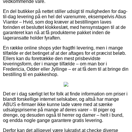
vedkommende vare.
En del butikker på nettet stiller udsigt til muligheden for dag-
til-dag levering på en hel del varenumre, eksempelvis Abus
Viantor – Hvid, som dog kræver at bestillingen laves
forinden et besluttet klokkeslæt, med hensynstagen til at de
garanteret kan nå at få produkterne pakket inden de
lageransatte holder fyraften.
En række online shops yder fragtfri levering, men i mange
tilfælde er det betinget af at der aftages for et præcist beløb.
Ellers kan du foretrække den mest prisbevidste
leveringsform, der i mange tilfælde – om man bor i
Fredericia, Odder eller Jyllinge – er at få dem til at bringe din
bestilling til en pakkeshop.
Det er i dag særligt let for folk at finde information om priser i
blandt forskellige internet selskaber, og altså har mange
ABUS e-firmaer ikke kunne lade være med at sænke
udsalgspriserne på mange af deres varer – til piger og
drenge, og desuden også til herrer og damer – helt i bund,
og endda nogle gange garantere gratis levering.
Derfor kan det alligevel være lukrativt at checke diverse