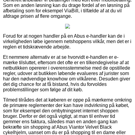
Som en anden løsning kan du drage fordel af en løsning på
afbetaling som for eksempel ViaBill, i tilfælde af at du vil
afdrage prisen af flere omgange.
Forud for at nogen handler på en Abus e-handler kan de i
virkeligheden løbe igennem netshoppens vilkår, men det er i
reglen et tidskrævende arbejde.
Et nemmere alternativ er at se hvorvidt e-handlen er e-
mærke tilsluttet, eftersom det ofte er en tilkendegivelse af at
netbutikken opererer i overensstemmelse med de opstillede
regler, udover at butikken løbende evalueres af jurister som
har den nødvendige knowhow om vilkårene. Desuden giver
det dig chance for at få bistand, hvis du forvoldes
problemstillinger som følge af dit køb.
Tilmed tilrådes det at køberen er oppe på mærkerne omkring
de primære reglementer der kan have indvirkning på købet,
som for eksempel den ombytningsret internet shoppen
bruger. Derfor er det også vigtigt, at man til enhver tid
gemmer ens faktura, således man en anden gang kan
bekræfte sin shopping af Abus Viantor Velvet Black
cykelhjelm, uanset om du er på shopping til en dame eller