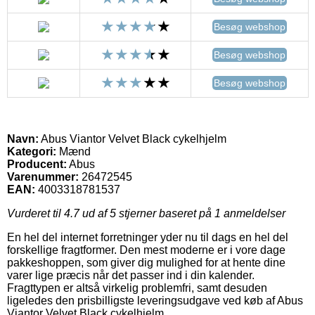
Besøg webshop
Besøg webshop
Besøg webshop
Navn:
Abus Viantor Velvet Black cykelhjelm
Kategori:
Mænd
Producent:
Abus
Varenummer:
26472545
EAN:
4003318781537
Vurderet til
4.7
ud af 5 stjerner baseret på
1
anmeldelser
En hel del internet forretninger yder nu til dags en hel del
forskellige fragtformer. Den mest moderne er i vore dage
pakkeshoppen, som giver dig mulighed for at hente dine
varer lige præcis når det passer ind i din kalender.
Fragttypen er altså virkelig problemfri, samt desuden
ligeledes den prisbilligste leveringsudgave ved køb af Abus
Viantor Velvet Black cykelhjelm.