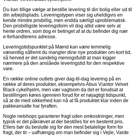
Du kan tillige vælge at bestille levering til din bolig eller ud til
din arbejdsplads. Leveringstypen viser sig uheldigvis en
kende mindre prisbillig, men endda særligt uproblematisk.
Den prisbilligste leveringsform vil dog altid være selv at
hente ordren, som dog er betinget af at du befinder dig nær
e-forhandlerens adresse.
Leveringstidspunktet på Mænd kan være temmelig
væsentlig såfremt du mangler dine nye produkter om kort tid,
så herved er det sandelig meningsfuldt at man kigger
nærmere på den anslåede leveringstid for den respektive
vare.
En række online outlets giver dag-til-dag levering på en
række af deres produkter, eksempelvis Abus Viantor Velvet
Black cykelhjelm, men vær vagtsom da det er forudsat at
bestillingen køres igennem forud for et nøjagtigt tidspunkt,
så at de med sikkerhed kan nå at få produktet klar inden de
pakkeansatte har fyraften.
Nogle netshops garanterer fragt uden omkostninger, men
typisk er det påkrævet at der bestilles for en bestemt pris.
Ellers bør du beslutte sig for den mest betalelige form for
fragt, der tit – uafhængig om man befinder sig i Vejle, Varde