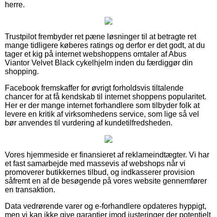
herre.
Trustpilot frembyder ret pæne løsninger til at betragte ret
mange tidligere køberes ratings og derfor er det godt, at du
tager et kig på internet webshoppens omtaler af Abus
Viantor Velvet Black cykelhjelm inden du færdiggør din
shopping.
Facebook fremskaffer for øvrigt forholdsvis tiltalende
chancer for at få kendskab til internet shoppens popularitet.
Her er der mange internet forhandlere som tilbyder folk at
levere en kritik af virksomhedens service, som lige så vel
bør anvendes til vurdering af kundetilfredsheden.
Vores hjemmeside er finansieret af reklameindtægter. Vi har
et fast samarbejde med massevis af webshops når vi
promoverer butikkernes tilbud, og indkasserer provision
såfremt en af de besøgende på vores website gennemfører
en transaktion.
Data vedrørende varer og e-forhandlere opdateres hyppigt,
men vi kan ikke give garantier imod justeringer der potentielt