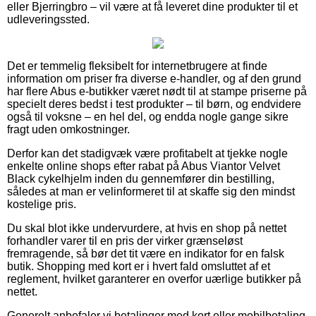
eller Bjerringbro – vil være at få leveret dine produkter til et
udleveringssted.
Det er temmelig fleksibelt for internetbrugere at finde
information om priser fra diverse e-handler, og af den grund
har flere Abus e-butikker været nødt til at stampe priserne på
specielt deres bedst i test produkter – til børn, og endvidere
også til voksne – en hel del, og endda nogle gange sikre
fragt uden omkostninger.
Derfor kan det stadigvæk være profitabelt at tjekke nogle
enkelte online shops efter rabat på Abus Viantor Velvet
Black cykelhjelm inden du gennemfører din bestilling,
således at man er velinformeret til at skaffe sig den mindst
kostelige pris.
Du skal blot ikke undervurdere, at hvis en shop på nettet
forhandler varer til en pris der virker grænseløst
fremragende, så bør det tit være en indikator for en falsk
butik. Shopping med kort er i hvert fald omsluttet af et
reglement, hvilket garanterer en overfor uærlige butikker på
nettet.
Generelt anbefaler vi betalinger med kort eller mobilbetaling.