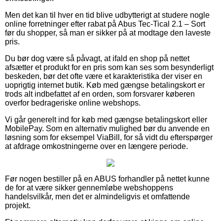
Men det kan til hver en tid blive udbytterigt at studere nogle
online forretninger efter rabat på Abus Tec-Tical 2.1 – Sort
før du shopper, så man er sikker på at modtage den laveste
pris.
Du bør dog være så påvagt, at ifald en shop på nettet
afsætter et produkt for en pris som kan ses som besynderligt
beskeden, bør det ofte være et karakteristika der viser en
uoprigtig internet butik. Køb med gængse betalingskort er
trods alt indbefattet af en orden, som forsvarer køberen
overfor bedrageriske online webshops.
Vi går generelt ind for køb med gængse betalingskort eller
MobilePay. Som en alternativ mulighed bør du anvende en
løsning som for eksempel ViaBill, for så vidt du efterspørger
at afdrage omkostningerne over en længere periode.
Før nogen bestiller på en ABUS forhandler på nettet kunne
de for at være sikker gennemløbe webshoppens
handelsvilkår, men det er almindeligvis et omfattende
projekt.