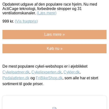
Opdateret udgave af den populære race hjelm. Nu med
ActiCage teknologi, forbedrede stropper og 31
ventilationskanaler.
(Læs mere)
999
kr.
(Vis fragtpris)
Læs mere »
Køb nu »
De mest populære cykel-webshops er i øjeblikket
Cykelpartner.dk
,
Cykelexperten.dk
,
Cykler.dk
,
Pedalatleten.dk
og
FriBikeShop.dk
, som alle har et stort
sortiment til gode priser.