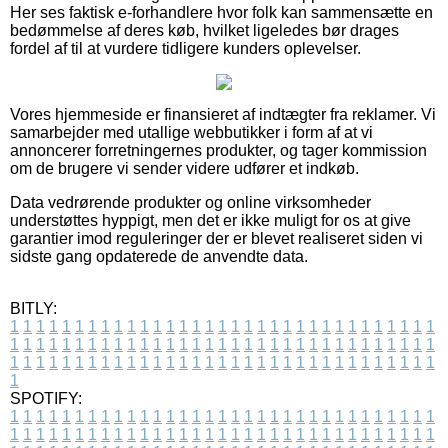
Her ses faktisk e-forhandlere hvor folk kan sammensætte en
bedømmelse af deres køb, hvilket ligeledes bør drages
fordel af til at vurdere tidligere kunders oplevelser.
Vores hjemmeside er finansieret af indtægter fra reklamer. Vi
samarbejder med utallige webbutikker i form af at vi
annoncerer forretningernes produkter, og tager kommission
om de brugere vi sender videre udfører et indkøb.
Data vedrørende produkter og online virksomheder
understøttes hyppigt, men det er ikke muligt for os at give
garantier imod reguleringer der er blevet realiseret siden vi
sidste gang opdaterede de anvendte data.
BITLY:
1
1
1
1
1
1
1
1
1
1
1
1
1
1
1
1
1
1
1
1
1
1
1
1
1
1
1
1
1
1
1
1
1
1
1
1
1
1
1
1
1
1
1
1
1
1
1
1
1
1
1
1
1
1
1
1
1
1
1
1
1
1
1
1
1
1
1
1
1
1
1
1
1
1
1
1
1
1
1
1
1
1
1
1
1
1
1
1
1
1
1
1
1
1
1
1
1
1
1
1
SPOTIFY:
1
1
1
1
1
1
1
1
1
1
1
1
1
1
1
1
1
1
1
1
1
1
1
1
1
1
1
1
1
1
1
1
1
1
1
1
1
1
1
1
1
1
1
1
1
1
1
1
1
1
1
1
1
1
1
1
1
1
1
1
1
1
1
1
1
1