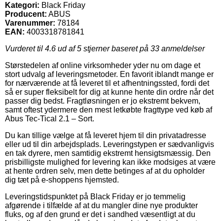
Kategori:
Black Friday
Producent:
ABUS
Varenummer:
78184
EAN:
4003318781841
Vurderet til
4.6
ud af 5 stjerner baseret på
33
anmeldelser
Størstedelen af online virksomheder yder nu om dage et
stort udvalg af leveringsmetoder. En favorit iblandt mange er
for nærværende at få leveret til et afhentningssted, fordi det
så er super fleksibelt for dig at kunne hente din ordre når det
passer dig bedst. Fragtløsningen er jo ekstremt bekvem,
samt oftest ydermere den mest letkøbte fragttype ved køb af
Abus Tec-Tical 2.1 – Sort.
Du kan tillige vælge at få leveret hjem til din privatadresse
eller ud til din arbejdsplads. Leveringstypen er sædvanligvis
en tak dyrere, men samtidig ekstremt hensigtsmæssig. Den
prisbilligste mulighed for levering kan ikke modsiges at være
at hente ordren selv, men dette betinges af at du opholder
dig tæt på e-shoppens hjemsted.
Leveringstidspunktet på Black Friday er jo temmelig
afgørende i tilfælde af at du mangler dine nye produkter
fluks, og af den grund er det i sandhed væsentligt at du