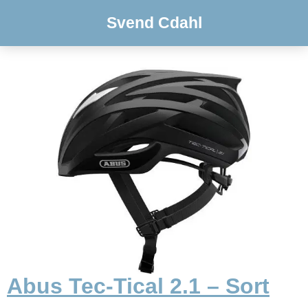
Svend Cdahl
Abus Tec-Tical 2.1 – Sort