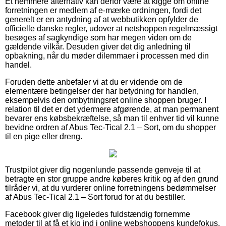
Et nemmere alternativ kan derfor være at kigge om online
forretningen er medlem af e-mærke ordningen, fordi det
generelt er en antydning af at webbutikken opfylder de
officielle danske regler, udover at netshoppen regelmæssigt
besøges af sagkyndige som har megen viden om de
gældende vilkår. Desuden giver det dig anledning til
opbakning, når du møder dilemmaer i processen med din
handel.
Foruden dette anbefaler vi at du er vidende om de
elementære betingelser der har betydning for handlen,
eksempelvis den ombytningsret online shoppen bruger. I
relation til det er det ydermere afgørende, at man permanent
bevarer ens købsbekræftelse, så man til enhver tid vil kunne
bevidne ordren af Abus Tec-Tical 2.1 – Sort, om du shopper
til en pige eller dreng.
Trustpilot giver dig nogenlunde passende genveje til at
betragte en stor gruppe andre køberes kritik og af den grund
tilråder vi, at du vurderer online forretningens bedømmelser
af Abus Tec-Tical 2.1 – Sort forud for at du bestiller.
Facebook giver dig ligeledes fuldstændig fornemme
metoder til at få et kig ind i online webshoppens kundefokus.