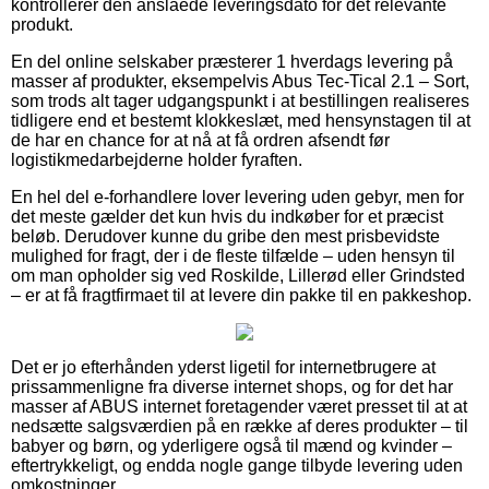
kontrollerer den anslåede leveringsdato for det relevante
produkt.
En del online selskaber præsterer 1 hverdags levering på
masser af produkter, eksempelvis Abus Tec-Tical 2.1 – Sort,
som trods alt tager udgangspunkt i at bestillingen realiseres
tidligere end et bestemt klokkeslæt, med hensynstagen til at
de har en chance for at nå at få ordren afsendt før
logistikmedarbejderne holder fyraften.
En hel del e-forhandlere lover levering uden gebyr, men for
det meste gælder det kun hvis du indkøber for et præcist
beløb. Derudover kunne du gribe den mest prisbevidste
mulighed for fragt, der i de fleste tilfælde – uden hensyn til
om man opholder sig ved Roskilde, Lillerød eller Grindsted
– er at få fragtfirmaet til at levere din pakke til en pakkeshop.
Det er jo efterhånden yderst ligetil for internetbrugere at
prissammenligne fra diverse internet shops, og for det har
masser af ABUS internet foretagender været presset til at at
nedsætte salgsværdien på en række af deres produkter – til
babyer og børn, og yderligere også til mænd og kvinder –
eftertrykkeligt, og endda nogle gange tilbyde levering uden
omkostninger.