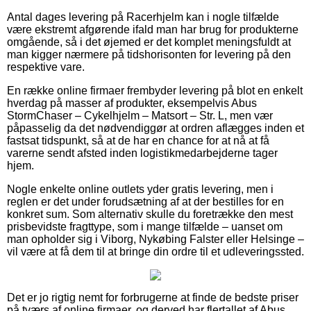
Antal dages levering på Racerhjelm kan i nogle tilfælde
være ekstremt afgørende ifald man har brug for produkterne
omgående, så i det øjemed er det komplet meningsfuldt at
man kigger nærmere på tidshorisonten for levering på den
respektive vare.
En række online firmaer frembyder levering på blot en enkelt
hverdag på masser af produkter, eksempelvis Abus
StormChaser – Cykelhjelm – Matsort – Str. L, men vær
påpasselig da det nødvendiggør at ordren aflægges inden et
fastsat tidspunkt, så at de har en chance for at nå at få
varerne sendt afsted inden logistikmedarbejderne tager
hjem.
Nogle enkelte online outlets yder gratis levering, men i
reglen er det under forudsætning af at der bestilles for en
konkret sum. Som alternativ skulle du foretrække den mest
prisbevidste fragttype, som i mange tilfælde – uanset om
man opholder sig i Viborg, Nykøbing Falster eller Helsinge –
vil være at få dem til at bringe din ordre til et udleveringssted.
Det er jo rigtig nemt for forbrugerne at finde de bedste priser
på tværs af online firmaer, og derved har flertallet af Abus