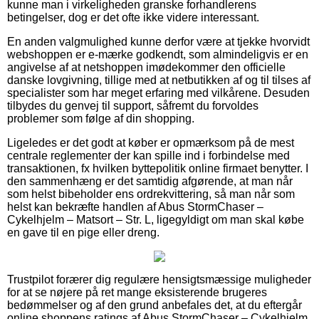
kunne man i virkeligheden granske forhandlerens
betingelser, dog er det ofte ikke videre interessant.
En anden valgmulighed kunne derfor være at tjekke hvorvidt
webshoppen er e-mærke godkendt, som almindeligvis er en
angivelse af at netshoppen imødekommer den officielle
danske lovgivning, tillige med at netbutikken af og til tilses af
specialister som har meget erfaring med vilkårene. Desuden
tilbydes du genvej til support, såfremt du forvoldes
problemer som følge af din shopping.
Ligeledes er det godt at køber er opmærksom på de mest
centrale reglementer der kan spille ind i forbindelse med
transaktionen, fx hvilken byttepolitik online firmaet benytter. I
den sammenhæng er det samtidig afgørende, at man når
som helst bibeholder ens ordrekvittering, så man når som
helst kan bekræfte handlen af Abus StormChaser –
Cykelhjelm – Matsort – Str. L, ligegyldigt om man skal købe
en gave til en pige eller dreng.
Trustpilot forærer dig regulære hensigtsmæssige muligheder
for at se nøjere på ret mange eksisterende brugeres
bedømmelser og af den grund anbefales det, at du eftergår
online shoppens ratings af Abus StormChaser – Cykelhjelm