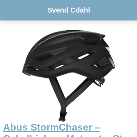
Svend Cdahl
Abus StormChaser –