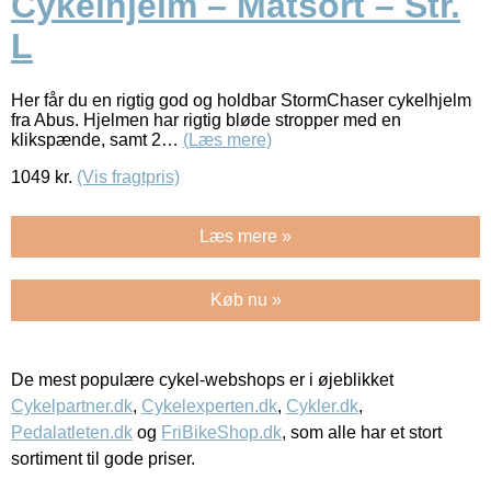
Cykelhjelm – Matsort – Str.
L
Her får du en rigtig god og holdbar StormChaser cykelhjelm
fra Abus. Hjelmen har rigtig bløde stropper med en
klikspænde, samt 2…
(Læs mere)
1049
kr.
(Vis fragtpris)
Læs mere »
Køb nu »
De mest populære cykel-webshops er i øjeblikket
Cykelpartner.dk
,
Cykelexperten.dk
,
Cykler.dk
,
Pedalatleten.dk
og
FriBikeShop.dk
, som alle har et stort
sortiment til gode priser.