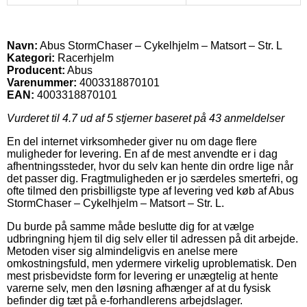
Navn:
Abus StormChaser – Cykelhjelm – Matsort – Str. L
Kategori:
Racerhjelm
Producent:
Abus
Varenummer:
4003318870101
EAN:
4003318870101
Vurderet til
4.7
ud af 5 stjerner baseret på
43
anmeldelser
En del internet virksomheder giver nu om dage flere
muligheder for levering. En af de mest anvendte er i dag
afhentningssteder, hvor du selv kan hente din ordre lige når
det passer dig. Fragtmuligheden er jo særdeles smertefri, og
ofte tilmed den prisbilligste type af levering ved køb af Abus
StormChaser – Cykelhjelm – Matsort – Str. L.
Du burde på samme måde beslutte dig for at vælge
udbringning hjem til dig selv eller til adressen på dit arbejde.
Metoden viser sig almindeligvis en anelse mere
omkostningsfuld, men ydermere virkelig uproblematisk. Den
mest prisbevidste form for levering er unægtelig at hente
varerne selv, men den løsning afhænger af at du fysisk
befinder dig tæt på e-forhandlerens arbejdslager.