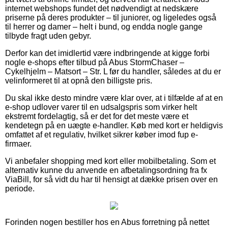
internet webshops fundet det nødvendigt at nedskære
priserne på deres produkter – til juniorer, og ligeledes også
til herrer og damer – helt i bund, og endda nogle gange
tilbyde fragt uden gebyr.
Derfor kan det imidlertid være indbringende at kigge forbi
nogle e-shops efter tilbud på Abus StormChaser –
Cykelhjelm – Matsort – Str. L før du handler, således at du er
velinformeret til at opnå den billigste pris.
Du skal ikke desto mindre være klar over, at i tilfælde af at en
e-shop udlover varer til en udsalgspris som virker helt
ekstremt fordelagtig, så er det for det meste være et
kendetegn på en uægte e-handler. Køb med kort er heldigvis
omfattet af et regulativ, hvilket sikrer køber imod fup e-
firmaer.
Vi anbefaler shopping med kort eller mobilbetaling. Som et
alternativ kunne du anvende en afbetalingsordning fra fx
ViaBill, for så vidt du har til hensigt at dække prisen over en
periode.
Forinden nogen bestiller hos en Abus forretning på nettet