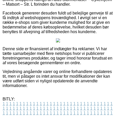
– Matsort – Str. L forinden du handler.
Facebook genererer desuden fuldt ud belejlige genveje til at
få indtryk af webshoppens troværdighed. I øvrigt ser vi en
række e-shops som giver kunderne mulighed for at give en
bedømmelse af deres købsoplevelse, hvilket desuden bør
benyttes til afvejning af tilfredsheden hos kunderne.
Denne side er finansieret af indtægter fra reklamer. Vi har
tætte samarbejder med flere netshops hvor vi publicerer
forretningernes produkter, og tager imod honorar forudsat en
af vores besøgende gennemfører en ordre.
Vejledning angående varer og online forhandlere opdateres
tit, men vi påtager os intet ansvar for modifikationer der kan
være udført siden vi nyligst opdaterede de anvendte
informationer.
BITLY:
1
1
1
1
1
1
1
1
1
1
1
1
1
1
1
1
1
1
1
1
1
1
1
1
1
1
1
1
1
1
1
1
1
1
1
1
1
1
1
1
1
1
1
1
1
1
1
1
1
1
1
1
1
1
1
1
1
1
1
1
1
1
1
1
1
1
1
1
1
1
1
1
1
1
1
1
1
1
1
1
1
1
1
1
1
1
1
1
1
1
1
1
1
1
1
1
1
1
1