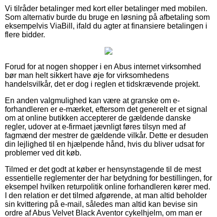
Vi tilråder betalinger med kort eller betalinger med mobilen.
Som alternativ burde du bruge en løsning på afbetaling som
eksempelvis ViaBill, ifald du agter at finansiere betalingen i
flere bidder.
Forud for at nogen shopper i en Abus internet virksomhed
bør man helt sikkert have øje for virksomhedens
handelsvilkår, det er dog i reglen et tidskrævende projekt.
En anden valgmulighed kan være at granske om e-
forhandleren er e-mærket, eftersom det generelt er et signal
om at online butikken accepterer de gældende danske
regler, udover at e-firmaet jævnligt føres tilsyn med af
fagmænd der mestrer de gældende vilkår. Dette er desuden
din lejlighed til en hjælpende hånd, hvis du bliver udsat for
problemer ved dit køb.
Tilmed er det godt at køber er hensynstagende til de mest
essentielle reglementer der har betydning for bestillingen, for
eksempel hvilken returpolitik online forhandleren kører med.
I den relation er det tilmed afgørende, at man altid beholder
sin kvittering på e-mail, således man altid kan bevise sin
ordre af Abus Velvet Black Aventor cykelhjelm, om man er