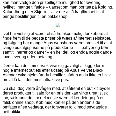
kan man vælge den prisbilligste mulighed for levering,
hvilket i mange tilfælde – uanset om man bor tæt på Kolding,
Kalundborg eller Skjern – vil være at få fragtfirmaet til at
bringe bestillingen til en pakkeshop.
Det har vist sig at være ret så fremkommeligt for købere at
finde frem til de bedste priser på tværs af internet selskaber,
og følgelig har mange Abus webshops været presset til at at
tvinge udsalgspriserne på produkterne – til babyer og børn,
samt til herrer og damer – en hel del, og endda nogle gange
love levering uden betaling.
Derfor kan det immervæk vise sig gavnligt at kigge forbi
nogle internet outlets efter udsalg på Abus Velvet Black
Aventor cykelhjelm før du bestiller, sådan at du ikke er i tvivl
om at få fat i den mest attraktive pris.
Du skal dog være årvågen med, at såfremt en butik tilbyder
deres produkter til salg for en pris der kan virke urealistisk
lav, så kunne det for det meste være et kendetegn på en
falsk online shop. Køb med kort er på den anden side
omfattet af en vedtægt, der forsvarer folk imod snydagtige
netbutikker.