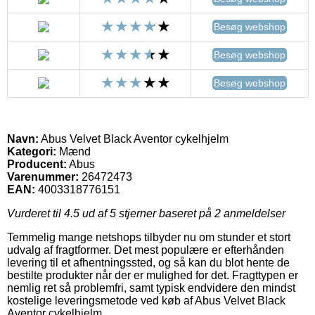
Besøg webshop
Besøg webshop
Besøg webshop
Navn:
Abus Velvet Black Aventor cykelhjelm
Kategori:
Mænd
Producent:
Abus
Varenummer:
26472473
EAN:
4003318776151
Vurderet til
4.5
ud af 5 stjerner baseret på
2
anmeldelser
Temmelig mange netshops tilbyder nu om stunder et stort
udvalg af fragtformer. Det mest populære er efterhånden
levering til et afhentningssted, og så kan du blot hente de
bestilte produkter når der er mulighed for det. Fragttypen er
nemlig ret så problemfri, samt typisk endvidere den mindst
kostelige leveringsmetode ved køb af Abus Velvet Black
Aventor cykelhjelm.