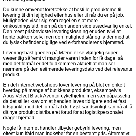
Du kunne omvendt foretrække at bestille produkterne til
levering til din lejlighed eller hus eller til når du er på job.
Muligheden viser sig som regel en sjat mere
omkostningsfuld, men på den anden side usædvanlig enkel.
Den mest prisbevidste leveringsløsning er uden tvivl at
hente pakken selv, men den mulighed står og falder med at
du fysisk befinder dig lige ved e-forhandlerens hjemsted.
Leveringshastigheden på Mænd er selvfølgelig super
væsentlig såfremt vi mangler varen inden for få dage, så
med det formål er det fuldkommen aktuelt at man ser
nærmere på den estimerede leveringsdato ved det relevante
produkt.
En del internet webshops lover levering på blot en enkelt
hverdag på mange af butikkens produkter, eksempelvis
Abus Velvet Black Aventor cykelhjelm, men vær påpasselig
da det stiller krav om at handlen laves tidligere end et fast
tidspunkt, med det formål at de højst sandsynligt kan nå at få
dit nye produkt distribueret forud for at logistikpersonalet
drager hjemad.
Nogle få internet handler tilbyder gebyrfri levering, men
oftest kun ifald man indkøber for en bestemt pris. Alternativt