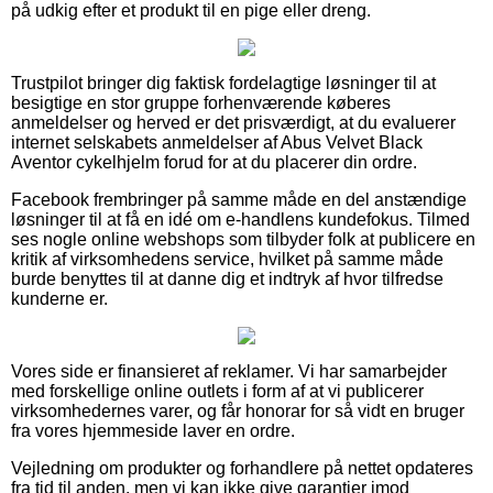
på udkig efter et produkt til en pige eller dreng.
Trustpilot bringer dig faktisk fordelagtige løsninger til at
besigtige en stor gruppe forhenværende køberes
anmeldelser og herved er det prisværdigt, at du evaluerer
internet selskabets anmeldelser af Abus Velvet Black
Aventor cykelhjelm forud for at du placerer din ordre.
Facebook frembringer på samme måde en del anstændige
løsninger til at få en idé om e-handlens kundefokus. Tilmed
ses nogle online webshops som tilbyder folk at publicere en
kritik af virksomhedens service, hvilket på samme måde
burde benyttes til at danne dig et indtryk af hvor tilfredse
kunderne er.
Vores side er finansieret af reklamer. Vi har samarbejder
med forskellige online outlets i form af at vi publicerer
virksomhedernes varer, og får honorar for så vidt en bruger
fra vores hjemmeside laver en ordre.
Vejledning om produkter og forhandlere på nettet opdateres
fra tid til anden, men vi kan ikke give garantier imod