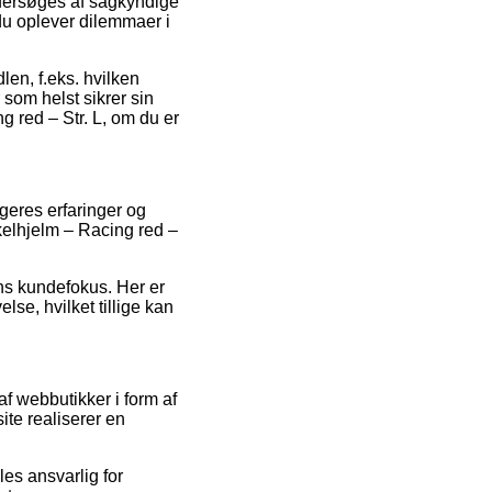
ndersøges af sagkyndige
 du oplever dilemmaer i
dlen, f.eks. hvilken
 som helst sikrer sin
 red – Str. L, om du er
ugeres erfaringer og
kelhjelm – Racing red –
ns kundefokus. Her er
se, hvilket tillige kan
f webbutikker i form af
ite realiserer en
les ansvarlig for