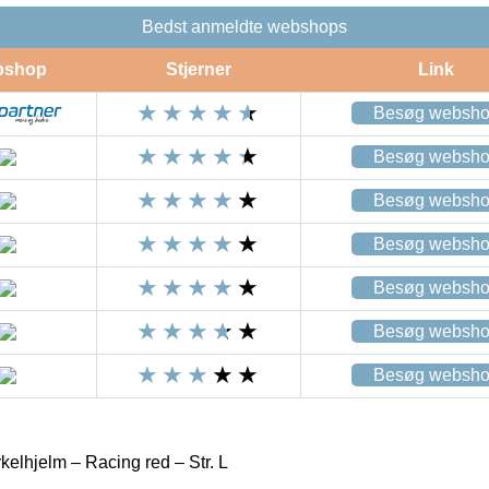
Bedst anmeldte webshops
bshop
Stjerner
Link
Besøg websh
Besøg websh
Besøg websh
Besøg websh
Besøg websh
Besøg websh
Besøg websh
elhjelm – Racing red – Str. L