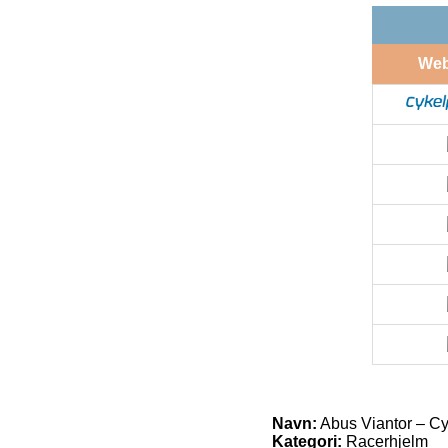
We
Navn:
Abus Viantor – Cyk
Kategori:
Racerhjelm