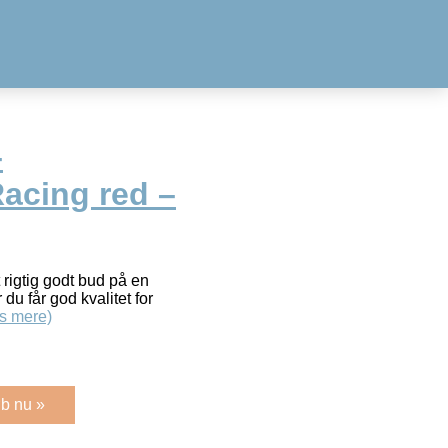
–
acing red –
 rigtig godt bud på en
du får god kvalitet for
s mere)
b nu »