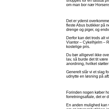
shoppes for en fastsat pr
om man bor nær Horsens, F
Det er yderst overkommeli
fleste Abus butikker på n
drenge og piger, og endvi
Derfor kan det trods alt
Viantor – Cykelhjelm – Ra
kostelige pris.
Du bør alligevel ikke ove
lav, så burde det tit vær
anordning, hvilket støtte
Generelt slår vi et slag 
udnytte en løsning på afb
Forinden nogen køber ho
forretningsaftale, det er
En anden mulighed kan væ