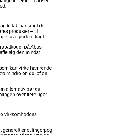
mange tilfælde – uanset
ted.
g til tak har langt de
res produkter – til
e love portofri fragt.
r rabatkoder på Abus
kaffe sig den mindst
is som kan virke hamrende
sto mindre en del af en
om alternativ bør du
alingen over flere uger.
ere virksomhedens
 generelt er et fingerpeg