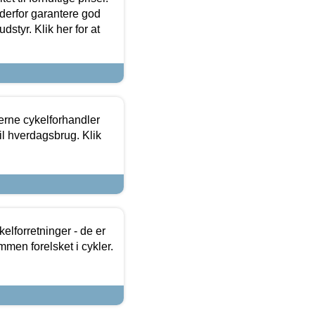
 derfor garantere god
dstyr. Klik her for at
erne cykelforhandler
til hverdagsbrug. Klik
lforretninger - de er
mmen forelsket i cykler.