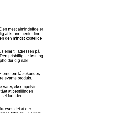
 Den mest almindelige er
 dig at kunne hente dine
den den mindst kostelige
s eller til adressen på
Den prisbilligste løsning
opholder dig nær
kterne om få sekunder,
 relevante produkt.
te varer, eksempelvis
ået at bestillingen
huset forinden
åkræves det at der