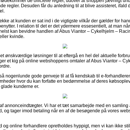
imødekommer de officielle regler, udover at shoppen jævnligt u
nde regler. Desuden får du anledning til at blive assisteret, ifald
el.
række at kunden er sat ind i de vigtigste vilkår der gælder for han
nytter. I relation til det er det ydermere essesentielt, at man når
helst kan bevidne handlen af Abus Viantor – Cykelhjelm – Racing
ller kvinde.
set ønskværdige løsninger til at eftergå en hel del aktuelle forbr
 tager et kig på online webshoppens omtaler af Abus Viantor – Cy
ordre.
å nogenlunde gode genveje til at få kendskab til e-forhandlere
somheder hvor du kan forfatte en bedømmelse af deres købsoplevel
r glade kunderne er.
t af annonceindtægter. Vi har et tæt samarbejde med en samling a
bud, og tager imod betaling når en af de besøgende på vores webs
d og online forhandlere opretholdes hyppigt, men vi kan ikke stil