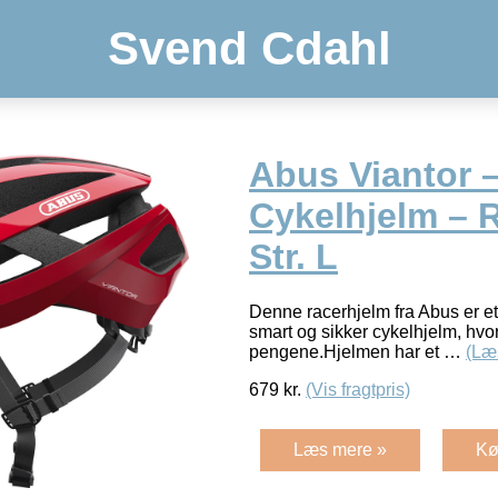
Svend Cdahl
Abus Viantor 
Cykelhjelm – R
Str. L
Denne racerhjelm fra Abus er et
smart og sikker cykelhjelm, hvor 
pengene.Hjelmen har et …
(Læ
679
kr.
(Vis fragtpris)
Læs mere »
Kø