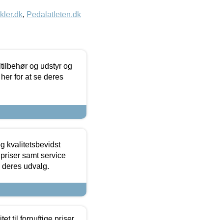
kler.dk
,
Pedalatleten.dk
ltilbehør og udstyr og
 her for at se deres
g kvalitetsbevidst
e priser samt service
e deres udvalg.
et til fornuftige priser.