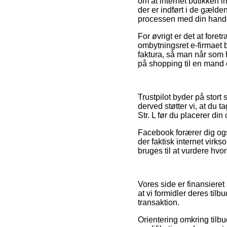
om at internet butikken 
der er indført i de gælde
processen med din hand
For øvrigt er det at foret
ombytningsret e-firmaet be
faktura, så man når som 
på shopping til en mand e
Trustpilot byder på stort 
derved støtter vi, at du
Str. L før du placerer din 
Facebook forærer dig ogs
der faktisk internet virk
bruges til at vurdere hvo
Vores side er finansiere
at vi formidler deres til
transaktion.
Orientering omkring tilbu