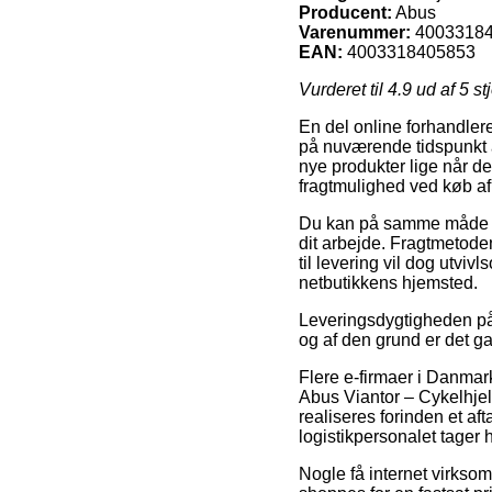
Producent:
Abus
Varenummer:
4003318
EAN:
4003318405853
Vurderet til
4.9
ud af 5 st
En del online forhandler
på nuværende tidspunkt at
nye produkter lige når d
fragtmulighed ved køb af
Du kan på samme måde afve
dit arbejde. Fragtmetode
til levering vil dog utvi
netbutikkens hjemsted.
Leveringsdygtigheden på 
og af den grund er det ga
Flere e-firmaer i Danmark
Abus Viantor – Cykelhjel
realiseres forinden et af
logistikpersonalet tager 
Nogle få internet virkso