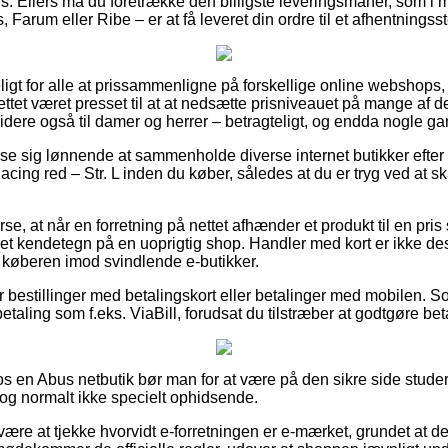
is. Ellers må du foretrække den billigste leveringsmanér, som i 
arum eller Ribe – er at få leveret din ordre til et afhentningss
gt for alle at prissammenligne på forskellige online webshops, o
ettet været presset til at at nedsætte prisniveauet på mange af de
dere også til damer og herrer – betragteligt, og endda nogle gang
 vise sig lønnende at sammenholde diverse internet butikker efte
cing red – Str. L inden du køber, således at du er tryg ved at s
rse, at når en forretning på nettet afhænder et produkt til en pr
e et kendetegn på en uoprigtig shop. Handler med kort er ikke de
r køberen imod svindlende e-butikker.
for bestillinger med betalingskort eller betalinger med mobilen. S
etaling som f.eks. ViaBill, forudsat du tilstræber at godtgøre bet
s en Abus netbutik bør man for at være på den sikre side stud
 dog normalt ikke specielt ophidsende.
re at tjekke hvorvidt e-forretningen er e-mærket, grundet at det