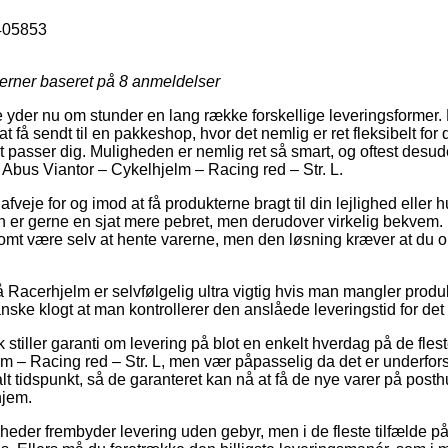
405853
jerner baseret på
8
anmeldelser
e yder nu om stunder en lang række forskellige leveringsformer.
 få sendt til en pakkeshop, hvor det nemlig er ret fleksibelt for
et passer dig. Muligheden er nemlig ret så smart, og oftest desu
 Abus Viantor – Cykelhjelm – Racing red – Str. L.
je for og imod at få produkterne bragt til din lejlighed eller hu
n er gerne en sjat mere pebret, men derudover virkelig bekvem. 
vlsomt være selv at hente varerne, men den løsning kræver at du 
Racerhjelm er selvfølgelig ultra vigtig hvis man mangler produ
nske klogt at man kontrollerer den anslåede leveringstid for det
 stiller garanti om levering på blot en enkelt hverdag på de fles
m – Racing red – Str. L, men vær påpasselig da det er underforst
talt tidspunkt, så de garanteret kan nå at få de nye varer på post
hjem.
mheder frembyder levering uden gebyr, men i de fleste tilfælde p