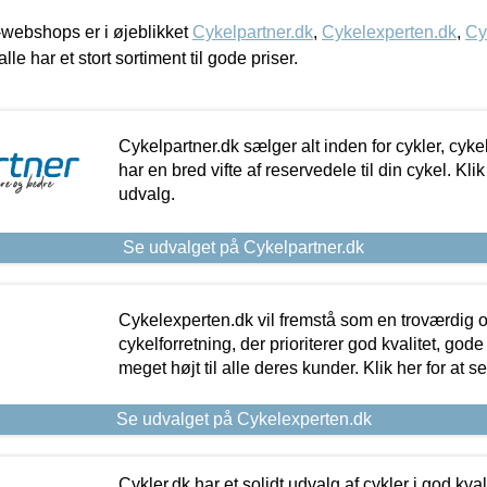
webshops er i øjeblikket
Cykelpartner.dk
,
Cykelexperten.dk
,
Cy
alle har et stort sortiment til gode priser.
Cykelpartner.dk sælger alt inden for cykler, cyke
har en bred vifte af reservedele til din cykel. Klik
udvalg.
Se udvalget på Cykelpartner.dk
Cykelexperten.dk vil fremstå som en troværdig o
cykelforretning, der prioriterer god kvalitet, god
meget højt til alle deres kunder. Klik her for at s
Se udvalget på Cykelexperten.dk
Cykler.dk har et solidt udvalg af cykler i god kvalit