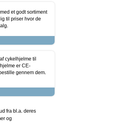
 med et godt sortiment
g til priser hvor de
alg.
f cykelhjelme til
lhjelme er CE-
 bestille gennem dem.
 fra bl.a. deres
mer og