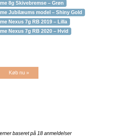
me 8g Skivebremse – Grøn
me Jubilæums model – Shiny Gold
e Nexus 7g RB 2019 – Lilla
me Nexus 7g RB 2020 – Hvid
Køb nu »
jerner baseret på
18
anmeldelser