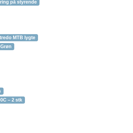
ering på styrende
 Atredo MTB lygte
 Grøn
s
0C – 2 stk