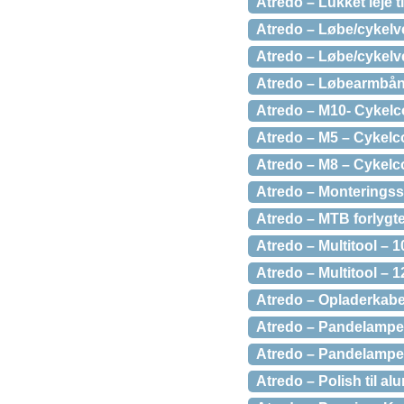
Atredo – Lukket leje 
Atredo – Løbe/cykelve
Atredo – Løbe/cykelve
Atredo – Løbearmbånd 
Atredo – M10- Cykelc
Atredo – M5 – Cykelc
Atredo – M8 – Cykelc
Atredo – Monteringss
Atredo – MTB forlygt
Atredo – Multitool – 1
Atredo – Multitool – 
Atredo – Opladerkabel
Atredo – Pandelampe –
Atredo – Pandelampe 
Atredo – Polish til a