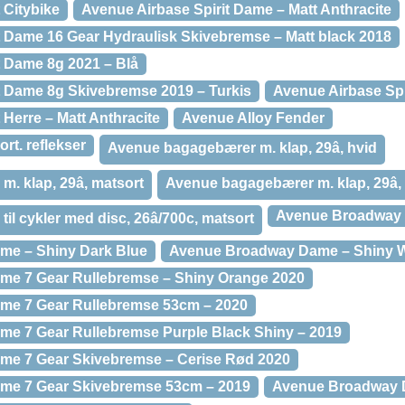
 Citybike
Avenue Airbase Spirit Dame – Matt Anthracite
t Dame 16 Gear Hydraulisk Skivebremse – Matt black 2018
t Dame 8g 2021 – Blå
t Dame 8g Skivebremse 2019 – Turkis
Avenue Airbase Spi
 Herre – Matt Anthracite
Avenue Alloy Fender
rt. reflekser
Avenue bagagebærer m. klap, 29â, hvid
 klap, 29â, matsort
Avenue bagagebærer m. klap, 29â,
Avenue Broadway 
l cykler med disc, 26â/700c, matsort
e – Shiny Dark Blue
Avenue Broadway Dame – Shiny W
e 7 Gear Rullebremse – Shiny Orange 2020
e 7 Gear Rullebremse 53cm – 2020
e 7 Gear Rullebremse Purple Black Shiny – 2019
e 7 Gear Skivebremse – Cerise Rød 2020
me 7 Gear Skivebremse 53cm – 2019
Avenue Broadway D