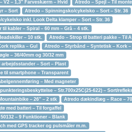
– V2 – 1,3″ Farveskærm – Hvid
Atredo – Spejl – Til mont
yr – Sort
Atredo – Spinningsko/cykelsko – Sort – Str. 36
cykelsko inkl. Look Delta klamper – Sort – Str. 36
 til kabler – Spiral – 60 mm – Grå – 4 stk.
deadskiller – 10 stk.
Atredo – Strop til batteri pakke – Til
ork replika – Gul
Atredo – Styrbånd – Syntetisk – Kork –
snøgle – 36/40mm og 30/32 mm
l arbejdsstander – Sort – Plast
e til smartphone – Transparent
 kabelgennemføring – Med magneter
unkteringsbeskyttelse – Str.700x25C(25-622) – Sort/reflek
ountainbike – 26″ – 2 stk
Atredo dækindlæg – Race – 70
 med batteri – Til forgaffel
 50132 – 9 Funktioner – Blank
ch med GPS tracker og pulsmåler m.m.