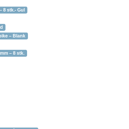
 8 stk.- Gul
ld
bike – Blank
 mm – 8 stk.