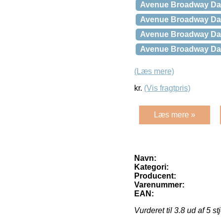
Avenue Broadway Da
Avenue Broadway Da
Avenue Broadway Dam
Avenue Broadway Da
(Læs mere)
kr.
(Vis fragtpris)
Læs mere »
Navn:
Kategori:
Producent:
Varenummer:
EAN:
Vurderet til
3.8
ud af 5 st