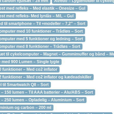
til carbon hjulsæt – 28 mm
Atredo – Lygteholder til cykelh
st med refleks – Med elastik – Onesize – Gul
st med refleks- Med lynlås – M/L – Gul
til smartphone – Til +modeller – 7,2″ – Sort
omputer med 10 funktioner – Trådløs – Sort
omputer med 5 funktioner og ledning – Sort
omputer med 8 funktioner – Trådløs – Sort
æt til cykelcomputer – Magnet – Gummimuffer og bånd – 
e med 900 Lumen – Single lygte
0 funktioner – Med co2 inflator
12 funktioner – Med co2 inflator og kædeadskiller
 til Smartwatch Q8 – Sort
 150 lumen – Til AAA batterier – Alu/ABS – Sort
– 250 lumen – Opladelig – Aluminium – Sort
luminium og carbon – 200 ml