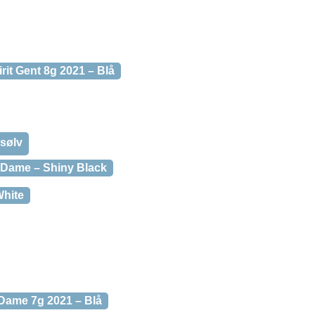
rit Gent 8g 2021 – Blå
 sølv
Dame – Shiny Black
hite
ame 7g 2021 – Blå