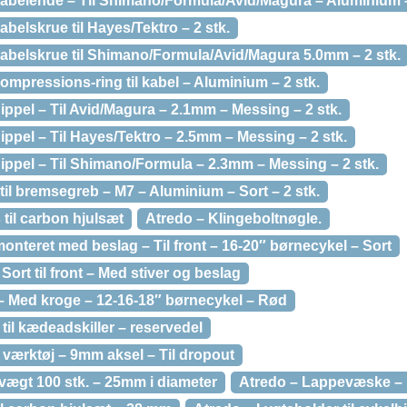
kabelende – Til Shimano/Formula/Avid/Magura – Aluminium –
belskrue til Hayes/Tektro – 2 stk.
kabelskrue til Shimano/Formula/Avid/Magura 5.0mm – 2 stk.
ompressions-ring til kabel – Aluminium – 2 stk.
ippel – Til Avid/Magura – 2.1mm – Messing – 2 stk.
ippel – Til Hayes/Tektro – 2.5mm – Messing – 2 stk.
ippel – Til Shimano/Formula – 2.3mm – Messing – 2 stk.
til bremsegreb – M7 – Aluminium – Sort – 2 stk.
til carbon hjulsæt
Atredo – Klingeboltnøgle.
onteret med beslag – Til front – 16-20″ børnecykel – Sort
Sort til front – Med stiver og beslag
r – Med kroge – 12-16-18″ børnecykel – Rød
il kædeadskiller – reservedel
værktøj – 9mm aksel – Til dropout
 vægt 100 stk. – 25mm i diameter
Atredo – Lappevæske – 1