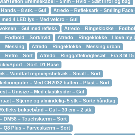
lar/Teflon Bremsekabel – 5mm – Hvid – Sæt til for og bag
 Hands – 8 stk. – Gul
Atredo – Refleksark – Smiling Face –
 med 4 LED lys – Med velcro – Gul
 voksen – Gul med refleks
Atredo – Ringeklokke – Fodbo
 – Fodbold – Sort/hvid
Atredo – Ringeklokke – I love my 
 – Messing
Atredo – Ringeklokke – Messing urban
– Retro – Sort
Atredo – Ringgaffelnøglesæt – Fra 8 til 15
bike/Sport – Sort- D1 Base
æk – Vandtæt regnvejrsbetræk – Small – Sort
ykelcomputer – Med CR2032 batteri – Plast – Sort
st – Unisize – Med elastiksider – Gul
sæt – Stjerne og almindelig- 5 stk – Sorte håndtag
Refleks buksebånd – Gul – 30 cm – 2 stk.
 – DM58 – Touchskærm – Sort
– Q8 Plus – Farveskærm – Sort