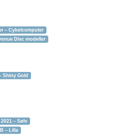
or – Cykelcomputer
venue Disc modeller
 Shiny Gold
 2021 – Sølv
 – Lilla