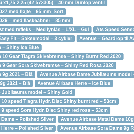
16 x1,75-2,25 (42-57×305) – 40 mm Dunlop ventil
027 med fløjte – 95 mm -Sort
029 – med flaskeåbner – 85 mm
t med refleks – Med lynlås – L/XL – Gul
Ats Speed Sens
asy Fit – Saksemodel – 3 cykler
Avenue – Geardrop til A
– Shiny Ice Blue
 10 Gear Tiagra Skivebremse – Shiny Burnt Red 2020
 9 Gear Sora Skivebremse – Shiny Red Rosa 2020
 9g 2021 – Blå
Avenue Airbase Dame Jubilæums model –
9g 2021 – Blå
Avenue Airbase Herre – Ice Blue
e Jubilæums model – Shiny Gold
 10 speed Tiagra Hydr. Disc Shiny burnt red – 53cm
 9 speed Sora Hydr. Disc Shiny red rosa – 53cm
 Dame – Polished Silver
Avenue Airbase Metal Dame 10g
Herre – Polished Silver
Avenue Airbase Sora Dame 9g RB