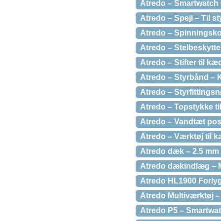
Atredo – Smartwatch 
Atredo – Spejl – Til st
Atredo – Spinningsko/
Atredo – Stelbeskytter
Atredo – Stifter til kæ
Atredo – Styrbånd – K
Atredo – Styrfitting
Atredo – Topstykke ti
Atredo – Vandtæt pos
Atredo – Værktøj til
Atredo dæk – 2.5 mm p
Atredo dækindlæg – M
Atredo HL1900 Forlygte
Atredo Multiværktøj –
Atredo P5 – Smartwat