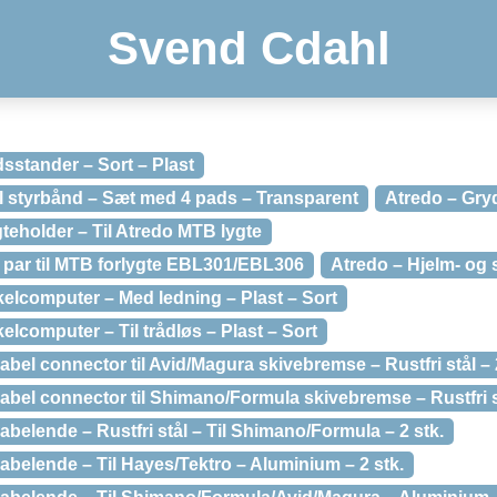
Svend Cdahl
dsstander – Sort – Plast
il styrbånd – Sæt med 4 pads – Transparent
Atredo – Gry
gteholder – Til Atredo MTB lygte
par til MTB forlygte EBL301/EBL306
Atredo – Hjelm- og 
ykelcomputer – Med ledning – Plast – Sort
kelcomputer – Til trådløs – Plast – Sort
abel connector til Avid/Magura skivebremse – Rustfri stål – 
abel connector til Shimano/Formula skivebremse – Rustfri st
abelende – Rustfri stål – Til Shimano/Formula – 2 stk.
abelende – Til Hayes/Tektro – Aluminium – 2 stk.