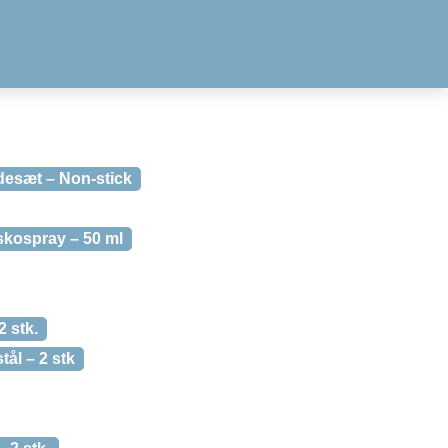
desæt – Non-stick
skospray – 50 ml
2 stk.
ål – 2 stk