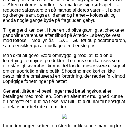
af Atredo internet handler i Danmark set sig nødsaget til at
reducere salgsværdien på mange af deres varer – til piger
og drenge, samt også til damer og herrer – kolossalt, og
endda nogle gange byde på fragt uden gebyr.
Til gengæld kan det til hver en tid blive gavnligt at checke et
par online varehuse efter tilbud på Atredo- Løbe/cykelvest
med refleks – Med lynlås – L/XL – Gul før du placerer ordren,
så du er sikker på at modtage den bedste pris.
Man skal alligevel være omhyggelig med, at ifald en e-
forretning frembyder produkter til en pris som kan ses som
uforståeligt favorabel, kunne det for det meste være et signal
om en uoprigtig online butik. Shopping med kort er ikke
desto mindre omsluttet af en forordning, der redder folk imod
uoprigtige forretninger på nettet.
Generelt tilråder vi bestillinger med betalingskort eller
betalinger med mobilen. Som en alternativ mulighed kunne
du benytte et tilbud fra f.eks. ViaBill, ifald du har til hensigt at
afbetale beløbet ude i fremtiden.
Forinden nogen køber i en Atredo butik kunne man i og for