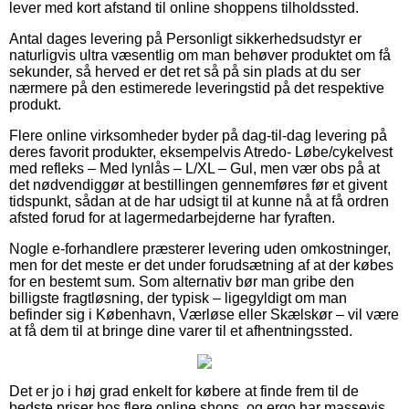
lever med kort afstand til online shoppens tilholdssted.
Antal dages levering på Personligt sikkerhedsudstyr er
naturligvis ultra væsentlig om man behøver produktet om få
sekunder, så herved er det ret så på sin plads at du ser
nærmere på den estimerede leveringstid på det respektive
produkt.
Flere online virksomheder byder på dag-til-dag levering på
deres favorit produkter, eksempelvis Atredo- Løbe/cykelvest
med refleks – Med lynlås – L/XL – Gul, men vær obs på at
det nødvendiggør at bestillingen gennemføres før et givent
tidspunkt, sådan at de har udsigt til at kunne nå at få ordren
afsted forud for at lagermedarbejderne har fyraften.
Nogle e-forhandlere præsterer levering uden omkostninger,
men for det meste er det under forudsætning af at der købes
for en bestemt sum. Som alternativ bør man gribe den
billigste fragtløsning, der typisk – ligegyldigt om man
befinder sig i København, Værløse eller Skælskør – vil være
at få dem til at bringe dine varer til et afhentningssted.
Det er jo i høj grad enkelt for købere at finde frem til de
bedste priser hos flere online shops, og ergo har massevis