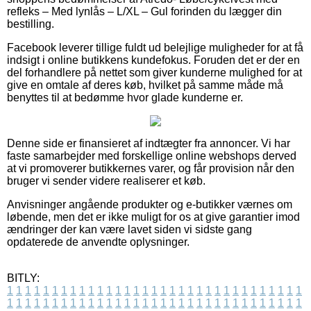
refleks – Med lynlås – L/XL – Gul forinden du lægger din
bestilling.
Facebook leverer tillige fuldt ud belejlige muligheder for at få
indsigt i online butikkens kundefokus. Foruden det er der en
del forhandlere på nettet som giver kunderne mulighed for at
give en omtale af deres køb, hvilket på samme måde må
benyttes til at bedømme hvor glade kunderne er.
Denne side er finansieret af indtægter fra annoncer. Vi har
faste samarbejder med forskellige online webshops derved
at vi promoverer butikkernes varer, og får provision når den
bruger vi sender videre realiserer et køb.
Anvisninger angående produkter og e-butikker værnes om
løbende, men det er ikke muligt for os at give garantier imod
ændringer der kan være lavet siden vi sidste gang
opdaterede de anvendte oplysninger.
BITLY:
1
1
1
1
1
1
1
1
1
1
1
1
1
1
1
1
1
1
1
1
1
1
1
1
1
1
1
1
1
1
1
1
1
1
1
1
1
1
1
1
1
1
1
1
1
1
1
1
1
1
1
1
1
1
1
1
1
1
1
1
1
1
1
1
1
1