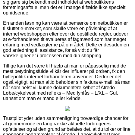
sig gøre sig bekendt med indholdet af webbutikkens
forretningsaftale, men det er i mange tilfælde ikke specielt
ophidsende.
En anden løsning kan være at bemærke om netbutikken er
tilsluttet e-mærket, som skulle være en påvisning af at
internet webshoppen efterlever de opstillede regler, udover
at e-forhandleren tit evalueres af fagmænd som har meget
erfaring med vedtægterne på området. Dette er desuden en
god anledning til assistance, for så vidt du får
vanskeligheder i processen med din shopping.
Tillige kan det være til hjælp at man er påpasselig med de
mest betydningsfulde vilkår der influerer på ordren, fx den
byttepolitik internet forhandleren anvender. Derfor er det
også vigtigt, at man altid beholder sin faktura e-mail, så man
når som helst vil kunne dokumentere købet af Atredo-
Løbe/cykelvest med refleks – Med lynlås – L/XL – Gul,
uanset om man er mand eller kvinde.
Trustpilot yder uden sammenligning troværdige chancer for
at gennemrode en lang række aktuelle forbrugeres
opfattelser og af den grund anbefales det, at du tolker online
shoppens bedømmelser af Atredo- Løbe/cykelvest med