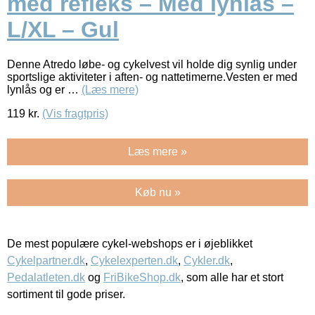
med refleks – Med lynlås –
L/XL – Gul
Denne Atredo løbe- og cykelvest vil holde dig synlig under
sportslige aktiviteter i aften- og nattetimerne.Vesten er med
lynlås og er …
(Læs mere)
119
kr.
(Vis fragtpris)
Læs mere »
Køb nu »
De mest populære cykel-webshops er i øjeblikket
Cykelpartner.dk
,
Cykelexperten.dk
,
Cykler.dk
,
Pedalatleten.dk
og
FriBikeShop.dk
, som alle har et stort
sortiment til gode priser.