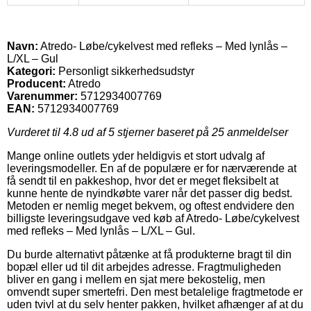
Navn:
Atredo- Løbe/cykelvest med refleks – Med lynlås –
L/XL – Gul
Kategori:
Personligt sikkerhedsudstyr
Producent:
Atredo
Varenummer:
5712934007769
EAN:
5712934007769
Vurderet til
4.8
ud af 5 stjerner baseret på
25
anmeldelser
Mange online outlets yder heldigvis et stort udvalg af
leveringsmodeller. En af de populære er for nærværende at
få sendt til en pakkeshop, hvor det er meget fleksibelt at
kunne hente de nyindkøbte varer når det passer dig bedst.
Metoden er nemlig meget bekvem, og oftest endvidere den
billigste leveringsudgave ved køb af Atredo- Løbe/cykelvest
med refleks – Med lynlås – L/XL – Gul.
Du burde alternativt påtænke at få produkterne bragt til din
bopæl eller ud til dit arbejdes adresse. Fragtmuligheden
bliver en gang i mellem en sjat mere bekostelig, men
omvendt super smertefri. Den mest betalelige fragtmetode er
uden tvivl at du selv henter pakken, hvilket afhænger af at du