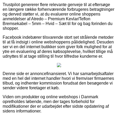
Trustpilot genererer flere relevante genveje til at eftersøge
en længere række forhenværende forbrugeres betragtninger
og derved støtter vi, at du evaluerer online shoppens
anmeldelser af Atredo – Premium Kevlar/Teflon
Bremsekabel – 5mm – Hvid – Sæt til for og bag forinden du
shopper.
Facebook indebærer tilsvarende stort set strålende metoder
til at få indsigt i online webshoppens pålidelighed. Desuden
ser vi en del internet butikker som giver folk mulighed for at
ytre en evaluering af deres købsoplevelse, hvilket tillige må
udnyttes til at tage stilling til hvor tilfredse kunderne er.
Denne side er annoncefinansieret. Vi har samarbejdsaftaler
med en hel del internet handler hvori vi fremviser firmaernes
tilbud, og indhenter kommission forudsat den besøgende vi
sender videre foretager et køb.
Viden om produkter og online webshops i Danmark
opretholdes løbende, men der tages forbehold for
modifikationer der er udarbejdet efter sidste opdatering af
sidens informationer.