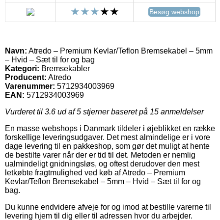
Besøg webshop
Navn:
Atredo – Premium Kevlar/Teflon Bremsekabel – 5mm
– Hvid – Sæt til for og bag
Kategori:
Bremsekabler
Producent:
Atredo
Varenummer:
5712934003969
EAN:
5712934003969
Vurderet til
3.6
ud af 5 stjerner baseret på
15
anmeldelser
En masse webshops i Danmark tildeler i øjeblikket en række
forskellige leveringsudgaver. Det mest almindelige er i vore
dage levering til en pakkeshop, som gør det muligt at hente
de bestilte varer når der er tid til det. Metoden er nemlig
ualmindeligt gnidningsløs, og oftest derudover den mest
letkøbte fragtmulighed ved køb af Atredo – Premium
Kevlar/Teflon Bremsekabel – 5mm – Hvid – Sæt til for og
bag.
Du kunne endvidere afveje for og imod at bestille varerne til
levering hjem til dig eller til adressen hvor du arbejder.