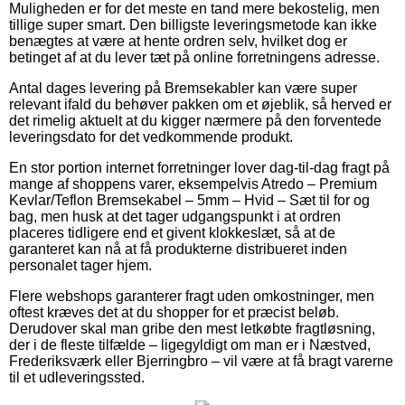
Muligheden er for det meste en tand mere bekostelig, men
tillige super smart. Den billigste leveringsmetode kan ikke
benægtes at være at hente ordren selv, hvilket dog er
betinget af at du lever tæt på online forretningens adresse.
Antal dages levering på Bremsekabler kan være super
relevant ifald du behøver pakken om et øjeblik, så herved er
det rimelig aktuelt at du kigger nærmere på den forventede
leveringsdato for det vedkommende produkt.
En stor portion internet forretninger lover dag-til-dag fragt på
mange af shoppens varer, eksempelvis Atredo – Premium
Kevlar/Teflon Bremsekabel – 5mm – Hvid – Sæt til for og
bag, men husk at det tager udgangspunkt i at ordren
placeres tidligere end et givent klokkeslæt, så at de
garanteret kan nå at få produkterne distribueret inden
personalet tager hjem.
Flere webshops garanterer fragt uden omkostninger, men
oftest kræves det at du shopper for et præcist beløb.
Derudover skal man gribe den mest letkøbte fragtløsning,
der i de fleste tilfælde – ligegyldigt om man er i Næstved,
Frederiksværk eller Bjerringbro – vil være at få bragt varerne
til et udleveringssted.