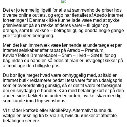
Det er jo temmelig ligetil for alle at sammenholde priser hos
diverse online outlets, og ergo har flertallet af Atredo internet
forretninger i Danmark ikke kunne lade være med at trykke
prisniveauet på en række af deres varer – til piger og
drenge, samt til voksne – betragteligt, og endda nogle gange
yde fragt uden beregning.
Men det kan immervæk være lønnende at undersøge et par
internet selskaber efter rabat på Atredo – Premium
Kevlar/Teflon Bremsekabel – 5mm – Hvid – Sæt til for og
bag inden du handler, således at man er usvigeligt sikker på
at modtage den billigste pris.
Du bør lige meget hvad være omhyggelig med, at ifald en
internet butik reklamerer bedst i test varer for en udsalgspris
som er overordentlig gunstig, så er det tit være et faresignal
om en snydagtig e-handler. Køb med betalingskort er på den
anden side dækket ind under en orden, hvilket skærmer dig
som kunde imod fup webshops.
Vi tilråder kortkøb eller MobilePay. Alternativt kunne du
vælge en løsning fra fx ViaBill, hvis du ønsker at afbetale
betalingen senere.