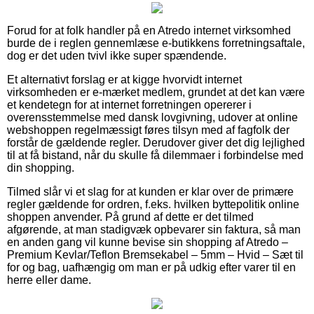
Forud for at folk handler på en Atredo internet virksomhed
burde de i reglen gennemlæse e-butikkens forretningsaftale,
dog er det uden tvivl ikke super spændende.
Et alternativt forslag er at kigge hvorvidt internet
virksomheden er e-mærket medlem, grundet at det kan være
et kendetegn for at internet forretningen opererer i
overensstemmelse med dansk lovgivning, udover at online
webshoppen regelmæssigt føres tilsyn med af fagfolk der
forstår de gældende regler. Derudover giver det dig lejlighed
til at få bistand, når du skulle få dilemmaer i forbindelse med
din shopping.
Tilmed slår vi et slag for at kunden er klar over de primære
regler gældende for ordren, f.eks. hvilken byttepolitik online
shoppen anvender. På grund af dette er det tilmed
afgørende, at man stadigvæk opbevarer sin faktura, så man
en anden gang vil kunne bevise sin shopping af Atredo –
Premium Kevlar/Teflon Bremsekabel – 5mm – Hvid – Sæt til
for og bag, uafhængig om man er på udkig efter varer til en
herre eller dame.