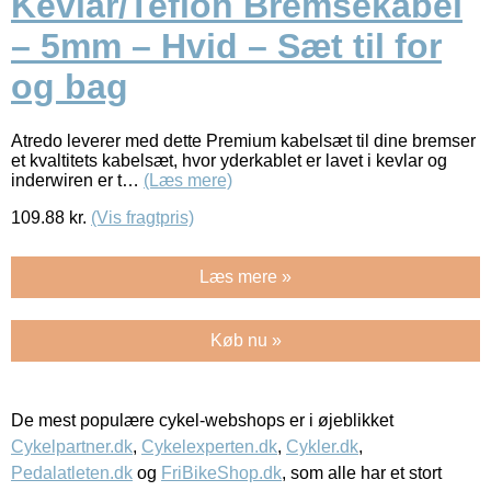
Kevlar/Teflon Bremsekabel
– 5mm – Hvid – Sæt til for
og bag
Atredo leverer med dette Premium kabelsæt til dine bremser
et kvaltitets kabelsæt, hvor yderkablet er lavet i kevlar og
inderwiren er t…
(Læs mere)
109.88
kr.
(Vis fragtpris)
Læs mere »
Køb nu »
De mest populære cykel-webshops er i øjeblikket
Cykelpartner.dk
,
Cykelexperten.dk
,
Cykler.dk
,
Pedalatleten.dk
og
FriBikeShop.dk
, som alle har et stort