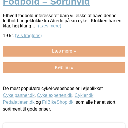
Fodbold – Sort/hvid
Ethvert fodbold-interesseret barn vil elske at have denne
fodbold-ringeklokke fra Atredo på sin cykel. Klokken har en
klar, høj klang,…
(Læs mere)
19
kr.
(Vis fragtpris)
Læs mere »
Køb nu »
De mest populære cykel-webshops er i øjeblikket
Cykelpartner.dk
,
Cykelexperten.dk
,
Cykler.dk
,
Pedalatleten.dk
og
FriBikeShop.dk
, som alle har et stort
sortiment til gode priser.