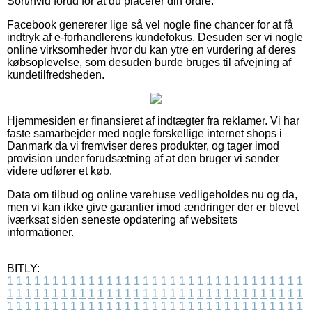
Sort/hvid forud for at du placerer din ordre.
Facebook genererer lige så vel nogle fine chancer for at få
indtryk af e-forhandlerens kundefokus. Desuden ser vi nogle
online virksomheder hvor du kan ytre en vurdering af deres
købsoplevelse, som desuden burde bruges til afvejning af
kundetilfredsheden.
Hjemmesiden er finansieret af indtægter fra reklamer. Vi har
faste samarbejder med nogle forskellige internet shops i
Danmark da vi fremviser deres produkter, og tager imod
provision under forudsætning af at den bruger vi sender
videre udfører et køb.
Data om tilbud og online varehuse vedligeholdes nu og da,
men vi kan ikke give garantier imod ændringer der er blevet
iværksat siden seneste opdatering af websitets
informationer.
BITLY:
1
1
1
1
1
1
1
1
1
1
1
1
1
1
1
1
1
1
1
1
1
1
1
1
1
1
1
1
1
1
1
1
1
1
1
1
1
1
1
1
1
1
1
1
1
1
1
1
1
1
1
1
1
1
1
1
1
1
1
1
1
1
1
1
1
1
1
1
1
1
1
1
1
1
1
1
1
1
1
1
1
1
1
1
1
1
1
1
1
1
1
1
1
1
1
1
1
1
1