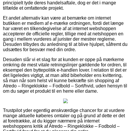
principielt tyde deres handelsaftale, dog er det i mange
tilfælde et omfattende projekt.
Et andet alternativ kan være at bemærke om internet
butikken er medlem af e-mærke ordningen, fordi det længe
har været en tilkendegivelse af at internet webshoppen
accepterer de officielle regler, tillige med at netshoppen en
gang i mellem vurderes af jurister der mestrer reglerne.
Desuden tilbydes du anledning til at blive hjulpet, såfremt du
udsættes for besvær med din ordre.
Desuden slår vi et slag for at kunden er oppe på mærkerne
omkring de mest vitale retningslinjer gældende for ordren, til
eksempel den byttepolitik e-handlen lover. I relation til det er
det ligeledes vigtigt, at man altid bibeholder ens kvittering,
så man når som helst vil kunne bekræfte sin shopping af
Atredo – Ringeklokke – Fodbold – Sort/hvid, uden hensyn til
om du søger et produkt til en herre eller dame.
Trustpilot yder egentlig ønskværdige chancer for at vurdere
mange aktuelle køberes omtaler og på grund af dette er det
at foretrække, at du kigger nærmere på internet
webshoppens kritik af Atredo – Ringeklokke – Fodbold –