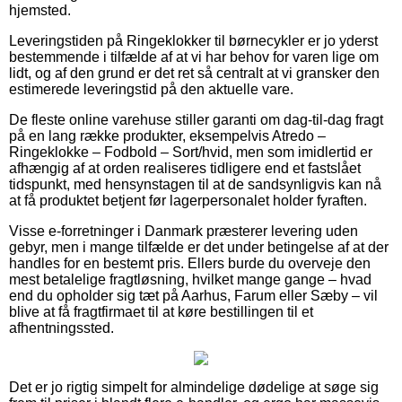
hjemsted.
Leveringstiden på Ringeklokker til børnecykler er jo yderst
bestemmende i tilfælde af at vi har behov for varen lige om
lidt, og af den grund er det ret så centralt at vi gransker den
estimerede leveringstid på den aktuelle vare.
De fleste online varehuse stiller garanti om dag-til-dag fragt
på en lang række produkter, eksempelvis Atredo –
Ringeklokke – Fodbold – Sort/hvid, men som imidlertid er
afhængig af at orden realiseres tidligere end et fastslået
tidspunkt, med hensynstagen til at de sandsynligvis kan nå
at få produktet betjent før lagerpersonalet holder fyraften.
Visse e-forretninger i Danmark præsterer levering uden
gebyr, men i mange tilfælde er det under betingelse af at der
handles for en bestemt pris. Ellers burde du overveje den
mest betalelige fragtløsning, hvilket mange gange – hvad
end du opholder sig tæt på Aarhus, Farum eller Sæby – vil
blive at få fragtfirmaet til at køre bestillingen til et
afhentningssted.
Det er jo rigtig simpelt for almindelige dødelige at søge sig