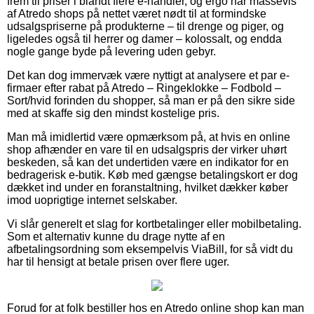
frem til priser i blandt flere e-handler, og ergo har massevis
af Atredo shops på nettet været nødt til at formindske
udsalgspriserne på produkterne – til drenge og piger, og
ligeledes også til herrer og damer – kolossalt, og endda
nogle gange byde på levering uden gebyr.
Det kan dog immervæk være nyttigt at analysere et par e-
firmaer efter rabat på Atredo – Ringeklokke – Fodbold –
Sort/hvid forinden du shopper, så man er på den sikre side
med at skaffe sig den mindst kostelige pris.
Man må imidlertid være opmærksom på, at hvis en online
shop afhænder en vare til en udsalgspris der virker uhørt
beskeden, så kan det undertiden være en indikator for en
bedragerisk e-butik. Køb med gængse betalingskort er dog
dækket ind under en foranstaltning, hvilket dækker køber
imod uoprigtige internet selskaber.
Vi slår generelt et slag for kortbetalinger eller mobilbetaling.
Som et alternativ kunne du drage nytte af en
afbetalingsordning som eksempelvis ViaBill, for så vidt du
har til hensigt at betale prisen over flere uger.
Forud for at folk bestiller hos en Atredo online shop kan man