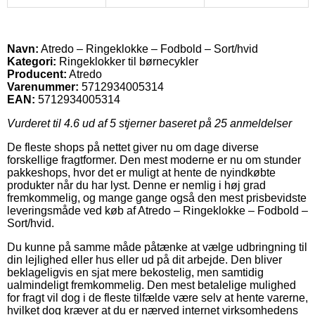
Navn:
Atredo – Ringeklokke – Fodbold – Sort/hvid
Kategori:
Ringeklokker til børnecykler
Producent:
Atredo
Varenummer:
5712934005314
EAN:
5712934005314
Vurderet til
4.6
ud af 5 stjerner baseret på
25
anmeldelser
De fleste shops på nettet giver nu om dage diverse
forskellige fragtformer. Den mest moderne er nu om stunder
pakkeshops, hvor det er muligt at hente de nyindkøbte
produkter når du har lyst. Denne er nemlig i høj grad
fremkommelig, og mange gange også den mest prisbevidste
leveringsmåde ved køb af Atredo – Ringeklokke – Fodbold –
Sort/hvid.
Du kunne på samme måde påtænke at vælge udbringning til
din lejlighed eller hus eller ud på dit arbejde. Den bliver
beklageligvis en sjat mere bekostelig, men samtidig
ualmindeligt fremkommelig. Den mest betalelige mulighed
for fragt vil dog i de fleste tilfælde være selv at hente varerne,
hvilket dog kræver at du er nærved internet virksomhedens