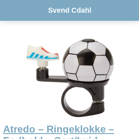
Svend Cdahl
Atredo – Ringeklokke –