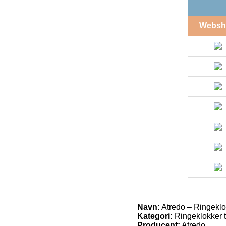
Websh
Navn:
Atredo – Ringekl
Kategori:
Ringeklokker t
Producent:
Atredo