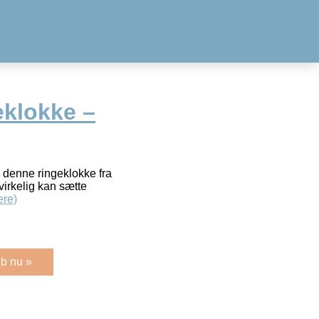
eklokke –
 denne ringeklokke fra
virkelig kan sætte
re)
b nu »