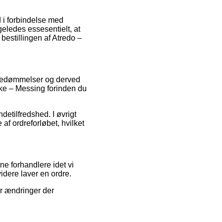
d i forbindelse med
igeledes essesentielt, at
bestillingen af Atredo –
s bedømmelser og derved
kke – Messing forinden du
detilfredshed. I øvrigt
f ordreforløbet, hvilket
e forhandlere idet vi
idere laver en ordre.
or ændringer der