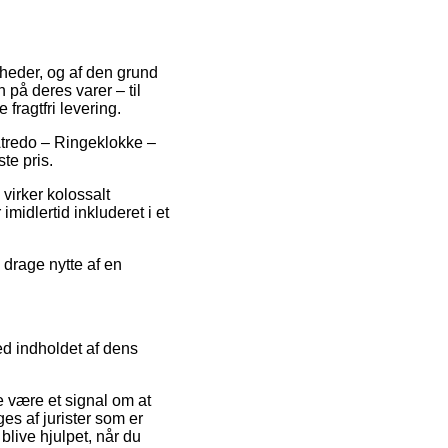
omheder, og af den grund
 på deres varer – til
fragtfri levering.
 Atredo – Ringeklokke –
te pris.
virker kolossalt
midlertid inkluderet i et
 drage nytte af en
ed indholdet af dens
e være et signal om at
s af jurister som er
live hjulpet, når du