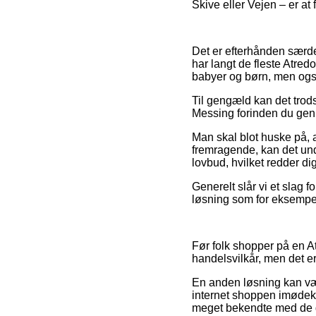
Skive eller Vejen – er at 
Det er efterhånden særdel
har langt de fleste Atred
babyer og børn, men også 
Til gengæld kan det trods
Messing forinden du genne
Man skal blot huske på, a
fremragende, kan det unde
lovbud, hvilket redder di
Generelt slår vi et slag 
løsning som for eksempel 
Før folk shopper på en A
handelsvilkår, men det er
En anden løsning kan vær
internet shoppen imødeko
meget bekendte med de gæ