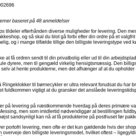
002696
jerner baseret på
48
anmeldelser
tildeler efterhånden diverse muligheder for levering. Den mest
pakkeshop, og så skal du blot gå forbi efter din ordre på et valgfr
ig, og i mange tilfælde tillige den billigste leveringstype ved k
 at få ordren sendt til din privatbolig eller ud til din arbejdspl
le dyrere, men til gengæld virkelig hensigtsmæssig. Den billigs
e selv at hente produkterne, men det afhænger af at du opholder 
ingeklokker til børnecykler er ultra relevant forudsat du har br
et fuldkommen vigtigt at du gransker det anslåede leveringstid
yder på levering på næstkommende hverdag på deres primære v
essing, men som imidlertid nødvendiggør at bestillingen fuldb
højst sandsynligt kan nå at få produkterne på posthuset før pakk
ver portofri levering, men ofte er det kun gældende hvis der sho
 overveje den billigste leveringsmodel, hvilket oftest – ligegyl