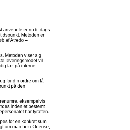
 anvendte er nu til dags
it tidspunkt. Metoden er
øb af Atredo –
ads. Metoden viser sig
te leveringsmodel vil
dig tæt på internet
ug for din ordre om få
spunkt på den
arenumre, eksempelvis
yrdes inden et bestemt
epersonalet har fyraften.
ppes for en konkret sum.
digt om man bor i Odense,