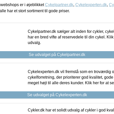
webshops er i øjeblikket
Cykelpartner.dk
,
Cykelexperten.dk
,
Cy
alle har et stort sortiment til gode priser.
Cykelpartner.dk sælger alt inden for cykler, cyke
har en bred vifte af reservedele til din cykel. Klik
udvalg.
Se udvalget på Cykelpartner.dk
Cykelexperten.dk vil fremstå som en troværdig o
cykelforretning, der prioriterer god kvalitet, god
meget højt til alle deres kunder. Klik her for at s
Se udvalget på Cykelexperten.dk
Cykler.dk har et solidt udvalg af cykler i god kvalit