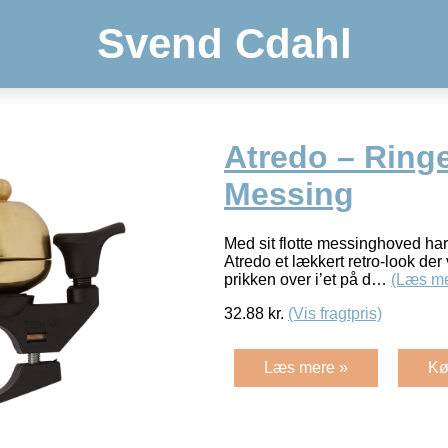
Svend Cdahl
Atredo – Ring
Messing
Med sit flotte messinghoved har
Atredo et lækkert retro-look der 
prikken over i’et på d…
(Læs me
32.88
kr.
(Vis fragtpris)
Læs mere »
Kø