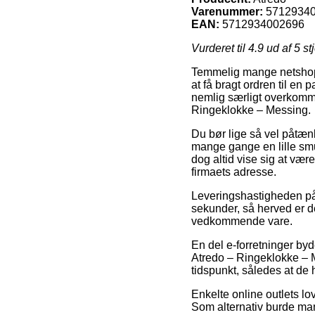
Varenummer:
5712934
EAN:
5712934002696
Vurderet til
4.9
ud af 5 st
Temmelig mange netshops 
at få bragt ordren til en 
nemlig særligt overkommel
Ringeklokke – Messing.
Du bør lige så vel påtænke
mange gange en lille smu
dog altid vise sig at vær
firmaets adresse.
Leveringshastigheden på R
sekunder, så herved er d
vedkommende vare.
En del e-forretninger b
Atredo – Ringeklokke – M
tidspunkt, således at de 
Enkelte online outlets lo
Som alternativ burde man