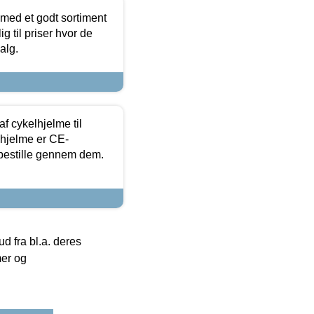
 med et godt sortiment
g til priser hvor de
alg.
f cykelhjelme til
lhjelme er CE-
 bestille gennem dem.
 fra bl.a. deres
mer og