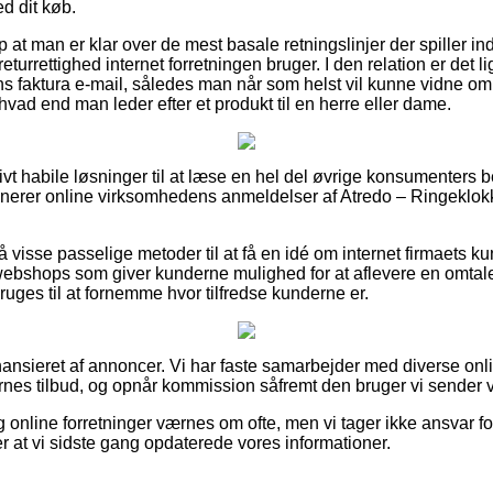
d dit køb.
 at man er klar over de mest basale retningslinjer der spiller in
eturrettighed internet forretningen bruger. I den relation er det l
s faktura e-mail, således man når som helst vil kunne vidne om 
vad end man leder efter et produkt til en herre eller dame.
ativt habile løsninger til at læse en hel del øvrige konsumenter
minerer online virksomhedens anmeldelser af Atredo – Ringeklo
isse passelige metoder til at få en idé om internet firmaets kun
webshops som giver kunderne mulighed for at aflevere en omtale a
es til at fornemme hvor tilfredse kunderne er.
nsieret af annoncer. Vi har faste samarbejder med diverse onlin
rnes tilbud, og opnår kommission såfremt den bruger vi sender v
g online forretninger værnes om ofte, men vi tager ikke ansvar f
ter at vi sidste gang opdaterede vores informationer.