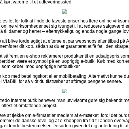
få kørt varerne til et udleveringssted.
es let for folk at finde de laveste priser hos flere online virks
o online virksomheder set sig tvunget til at reducere salgsværdien
til damer og herrer – eftertrykkeligt, og endda nogle gange love 
 alt blive fordelagtigt at efterse et par webshops efter tilbud på
mfører dit køb, sådan at du er garanteret at få fat i den skarpes
t såfremt en e-shop reklamerer produkter til en udsalgspris som 
rtiden være et symbol på en uoprigtig e-butik. Køb med kort er i
g som køber imod uoprigtige netbutikker.
for køb med betalingskort eller mobilbetaling. Alternativt kunne du
ViaBill, for så vidt du tilstræber at afdrage pengene senere.
tredo internet butik behøver man utvivlsomt gøre sig bekendt m
 oftest et omfattende projekt.
e at tjekke om e-firmaet er medlem af e-mærket, fordi det burd
mmer de danske love, og at e-shoppen fra tid til anden overvåge
ldende bestemmelser. Desuden giver det dig anledning til at b