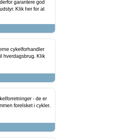
 derfor garantere god
dstyr. Klik her for at
erne cykelforhandler
til hverdagsbrug. Klik
lforretninger - de er
mmen forelsket i cykler.