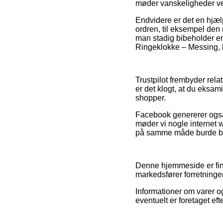
møder vanskeligheder ve
Endvidere er det en hjælp
ordren, til eksempel den r
man stadig bibeholder en
Ringeklokke – Messing, h
Trustpilot frembyder rel
er det klogt, at du eksa
shopper.
Facebook genererer også v
møder vi nogle internet 
på samme måde burde brug
Denne hjemmeside er fina
markedsfører forretninge
Informationer om varer o
eventuelt er foretaget ef