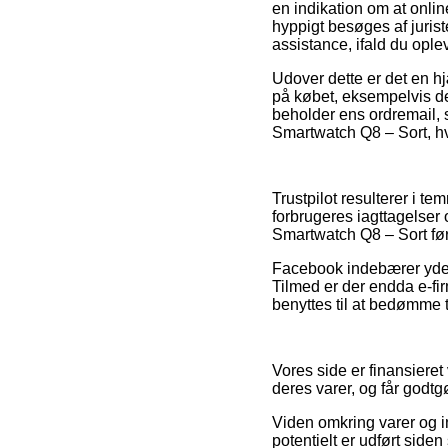
en indikation om at onlin
hyppigt besøges af juris
assistance, ifald du ople
Udover dette er det en h
på købet, eksempelvis de
beholder ens ordremail, s
Smartwatch Q8 – Sort, hv
Trustpilot resulterer i 
forbrugeres iagttagelser 
Smartwatch Q8 – Sort før 
Facebook indebærer yderm
Tilmed er der endda e-fir
benyttes til at bedømme 
Vores side er finansieret
deres varer, og får godtg
Viden omkring varer og i
potentielt er udført side