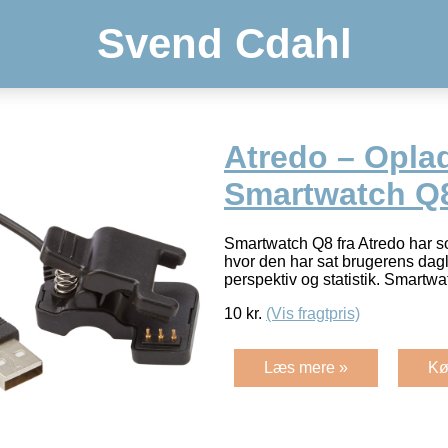
Svend Cdahl
Atredo – Oplad
Smartwatch Q8
Smartwatch Q8 fra Atredo har so
hvor den har sat brugerens dagli
perspektiv og statistik. Smart
10
kr.
(Vis fragtpris)
Læs mere »
Kø