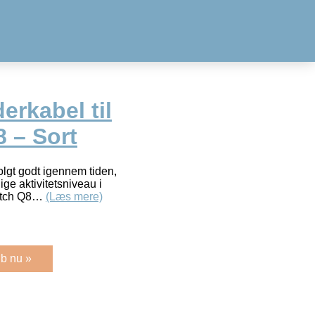
erkabel til
 – Sort
lgt godt igennem tiden,
ge aktivitetsniveau i
watch Q8…
(Læs mere)
b nu »