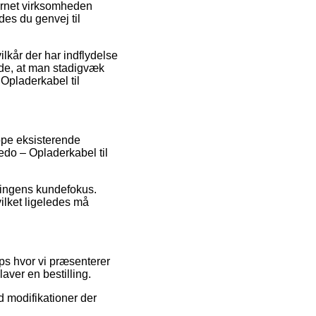
nternet virksomheden
es du genvej til
lkår der har indflydelse
nde, at man stadigvæk
 Opladerkabel til
ppe eksisterende
redo – Opladerkabel til
ningens kundefokus.
vilket ligeledes må
ops hvor vi præsenterer
aver en bestilling.
d modifikationer der