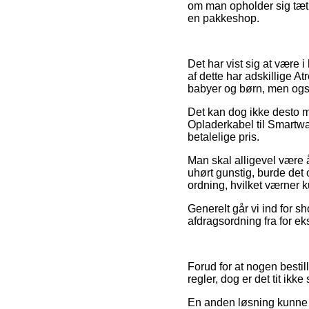
om man opholder sig tæt p
en pakkeshop.
Det har vist sig at være 
af dette har adskillige A
babyer og børn, men også
Det kan dog ikke desto mi
Opladerkabel til Smartwa
betalelige pris.
Man skal alligevel være å
uhørt gunstig, burde det 
ordning, hvilket værner 
Generelt går vi ind for 
afdragsordning fra for ek
Forud for at nogen besti
regler, dog er det tit ikke 
En anden løsning kunne m