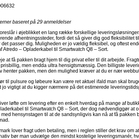
006632
jerner baseret på
29
anmeldelser
oreslår i øjeblikket en lang række forskellige leveringsløsninger
ende afhentningssteder, fordi det så giver dig god fleksibilitet t
 det passer dig. Muligheden er jo vældig fleksibel, og oftest en
 Atredo – Opladerkabel til Smartwatch Q8 – Sort.
e at få pakken bragt hjem til dig privat eller til dit arbejde. Fra
risbillig, men endda ultra hensigtsmæssig. Den billigste leveri
elv henter pakken, men den mulighed kræver at du er nær webbu
r til pulsure og løbeure kan være ret aktuel ifald man skal brug
et jo vigtigt at du kigger nærmere på det estimerede leveringsti
ver løfte om levering efter en enkelt hverdag på mange af butik
aderkabel til Smartwatch Q8 – Sort, der dog nødvendiggør at o
 med hensynstagen til at de sandsynligvis kan nå at få pakken b
mad.
ark lover fragt uden betaling, men i reglen stiller det krav om at
nativ bør man udvælge den mindst kostelige leveringsmanér, hvi