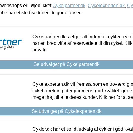
webshops er i øjeblikket
Cykelpartner.dk
,
Cykelexperten.dk
,
Cy
alle har et stort sortiment til gode priser.
Cykelpartner.dk sælger alt inden for cykler, cyke
har en bred vifte af reservedele til din cykel. Klik
udvalg.
Se udvalget på Cykelpartner.dk
Cykelexperten.dk vil fremstå som en troværdig o
cykelforretning, der prioriterer god kvalitet, god
meget højt til alle deres kunder. Klik her for at s
Se udvalget på Cykelexperten.dk
Cykler.dk har et solidt udvalg af cykler i god kvalit