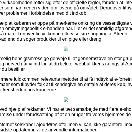
e virksomheden retter sig efter de officielle regler, foruden at i
ter som har megen viden om lovene på området. Derudover tilbyd
ver problemer i forbindelse med dit indkøb.
jælp at køberen er oppe på mærkerne omkring de væsentligste vi
n ombytningspolitik e-handlen har. Her er det samtidig afgøre
å man til enhver tid vil kunne eftervise sin shopping af Atredo –
ad end du søger produkter til en pige eller dreng.
temmelig hensigtsmæssige genveje til at gennemstøve en stor gru
og herved går vi ind for, at du tjekker webbutikkens ratings af At
du bestiller.
ere fuldkommen relevante metoder til at få indtryk af e-forret
maer som tilbyder folk at tilkendegive en omtale af deres køb, h
tilfredsheden hos kunderne.
 ved hjælp af reklamer. Vi har et tæt samarbejde med flere e-sh
ørelse under forudsætning af at en bruger fra vores hjemmeside l
nternet selskaber ajourføres ofte, men vi kan ikke garantere imo
n sidste opdatering af de anvendte informationer.