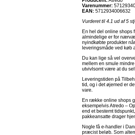
Producent:
Atredo
Varenummer:
5712934
EAN:
5712934006632
Vurderet til
4.1
ud af 5 st
En hel del online shops f
almindelige er for nærvær
nyindkøbte produkter når
leveringsmåde ved køb af
Du kan lige så vel overvej
mellem en smule mindre p
utvivlsomt være at du s
Leveringstiden på Tilbehø
tid, og i det øjemed er d
vare.
En række online shops gi
eksempelvis Atredo – Opl
end et bestemt tidspunkt,
pakkeansatte drager hje
Nogle få e-handler i Danm
præcist beløb. Som alter