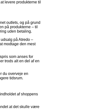
at levere produkterne til
rnet outlets, og på grund
en på produkterne – til
ring uden betaling.
r udsalg på Atredo –
t at modtage den mest
gspris som anses for
r trods alt en del af en
ør du overveje en
ngere tidsrum.
 indholdet af shoppens
ndet at det skulle være