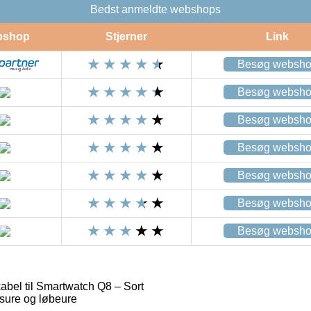
Bedst anmeldte webshops
bshop
Stjerner
Link
Besøg websh
Besøg websh
Besøg websh
Besøg websh
Besøg websh
Besøg websh
Besøg websh
abel til Smartwatch Q8 – Sort
lsure og løbeure