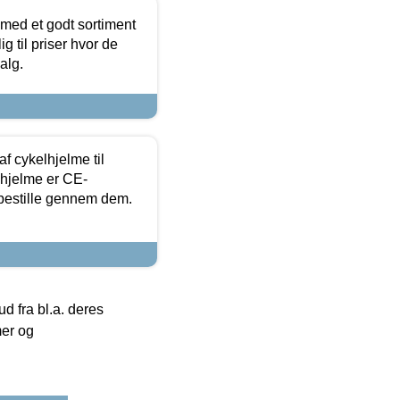
 med et godt sortiment
g til priser hvor de
alg.
f cykelhjelme til
lhjelme er CE-
 bestille gennem dem.
 fra bl.a. deres
mer og