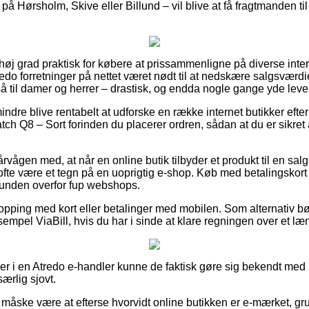
å Hørsholm, Skive eller Billund – vil blive at få fragtmanden til 
i høj grad praktisk for købere at prissammenligne på diverse inte
tredo forretninger på nettet været nødt til at nedskære salgsværdi
 til damer og herrer – drastisk, og endda nogle gange yde leve
ndre blive rentabelt at udforske en række internet butikker efte
tch Q8 – Sort forinden du placerer ordren, sådan at du er sikre
rvågen med, at når en online butik tilbyder et produkt til en sal
ofte være et tegn på en uoprigtig e-shop. Køb med betalingskort e
kunden overfor fup webshops.
shopping med kort eller betalinger med mobilen. Som alternativ b
sempel ViaBill, hvis du har i sinde at klare regningen over et læ
ller i en Atredo e-handler kunne de faktisk gøre sig bekendt med
særlig sjovt.
åske være at efterse hvorvidt online butikken er e-mærket, gru