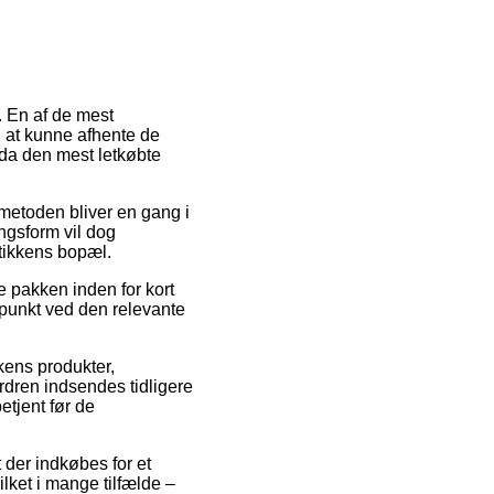
. En af de mest
il at kunne afhente de
dda den mest letkøbte
gtmetoden bliver en gang i
ngsform vil dog
tikkens bopæl.
e pakken inden for kort
dspunkt ved den relevante
kens produkter,
rdren indsendes tidligere
etjent før de
 der indkøbes for et
lket i mange tilfælde –