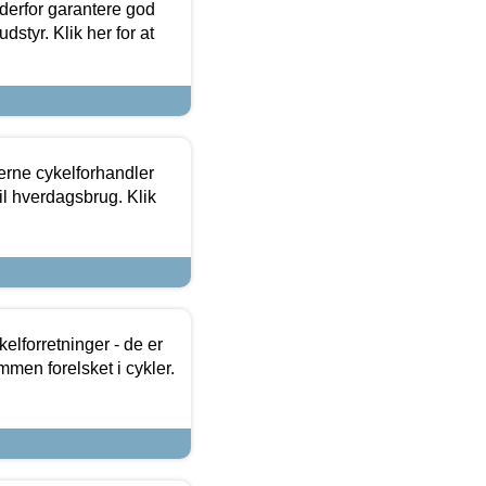
 derfor garantere god
dstyr. Klik her for at
erne cykelforhandler
til hverdagsbrug. Klik
lforretninger - de er
mmen forelsket i cykler.