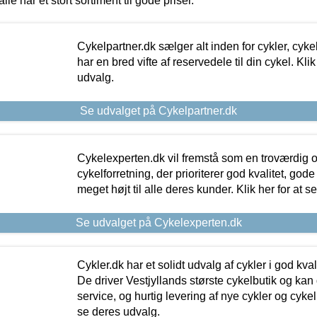
alle har et stort sortiment til gode priser.
Cykelpartner.dk sælger alt inden for cykler, cyke
har en bred vifte af reservedele til din cykel. Klik
udvalg.
Se udvalget på Cykelpartner.dk
Cykelexperten.dk vil fremstå som en troværdig o
cykelforretning, der prioriterer god kvalitet, god
meget højt til alle deres kunder. Klik her for at s
Se udvalget på Cykelexperten.dk
Cykler.dk har et solidt udvalg af cykler i god kvalit
De driver Vestjyllands største cykelbutik og kan
service, og hurtig levering af nye cykler og cykelu
se deres udvalg.