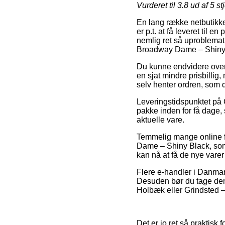
Vurderet til
3.8
ud af 5 st
En lang række netbutikke
er p.t. at få leveret til
nemlig ret så uproblema
Broadway Dame – Shiny
Du kunne endvidere overve
en sjat mindre prisbillig
selv henter ordren, som d
Leveringstidspunktet på 
pakke inden for få dage, 
aktuelle vare.
Temmelig mange online f
Dame – Shiny Black, som 
kan nå at få de nye vare
Flere e-handler i Danmark
Desuden bør du tage den m
Holbæk eller Grindsted – e
Det er jo ret så praktisk 