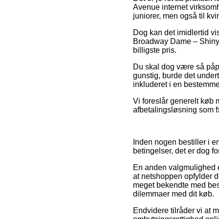
Avenue internet virksomh
juniorer, men også til k
Dog kan det imidlertid vi
Broadway Dame – Shiny B
billigste pris.
Du skal dog være så påpas
gunstig, burde det under
inkluderet i en bestemmel
Vi foreslår generelt køb 
afbetalingsløsning som fx
Inden nogen bestiller i
betingelser, det er dog f
En anden valgmulighed er
at netshoppen opfylder de
meget bekendte med beste
dilemmaer med dit køb.
Endvidere tilråder vi at 