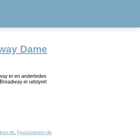
dway Dame
way er en anderledes
 Broadway er udstyret
kler.dk
,
Pedalatleten.dk