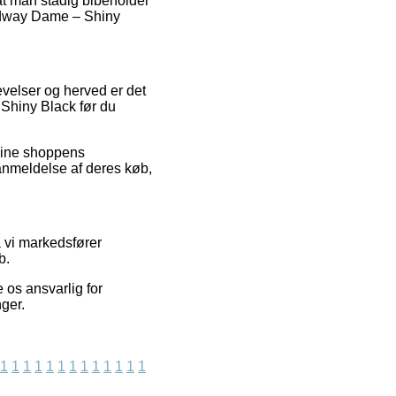
 at man stadig bibeholder
oadway Dame – Shiny
evelser og herved er det
Shiny Black før du
nline shoppens
 anmeldelse af deres køb,
a vi markedsfører
b.
 os ansvarlig for
ger.
1
1
1
1
1
1
1
1
1
1
1
1
1