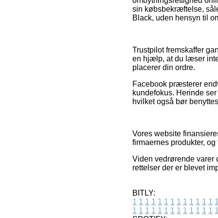
ombytningsrettighed onlin
sin købsbekræftelse, så
Black, uden hensyn til om
Trustpilot fremskaffer ga
en hjælp, at du læser i
placerer din ordre.
Facebook præsterer endvi
kundefokus. Herinde ser 
hvilket også bør benyttes 
Vores website finansieres
firmaernes produkter, o
Viden vedrørende varer o
rettelser der er blevet 
BITLY:
1
1
1
1
1
1
1
1
1
1
1
1
1
1
1
1
1
1
1
1
1
1
1
1
1
1