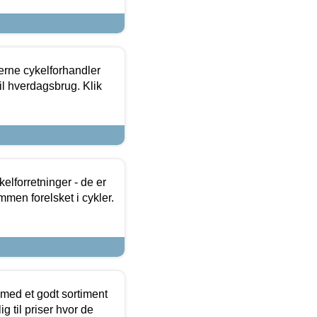
erne cykelforhandler
til hverdagsbrug. Klik
lforretninger - de er
mmen forelsket i cykler.
 med et godt sortiment
g til priser hvor de