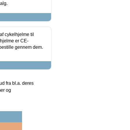
alg.
f cykelhjelme til
lhjelme er CE-
 bestille gennem dem.
 fra bl.a. deres
mer og