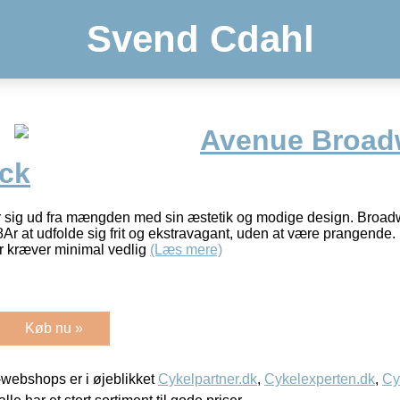
Svend Cdahl
Avenue Broa
ack
 sig ud fra mængden med sin æstetik og modige design. Broad
 at udfolde sig frit og ekstravagant, uden at være prangende.
r kræver minimal vedlig
(Læs mere)
Køb nu »
webshops er i øjeblikket
Cykelpartner.dk
,
Cykelexperten.dk
,
Cy