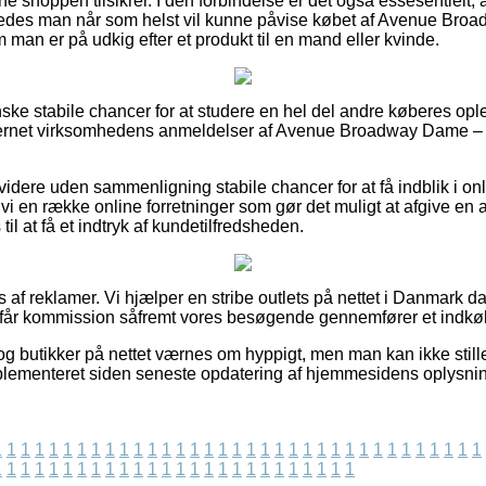
e shoppen tilsikrer. I den forbindelse er det også essesentielt,
ledes man når som helst vil kunne påvise købet af Avenue Br
 man er på udkig efter et produkt til en mand eller kvinde.
nske stabile chancer for at studere en hel del andre køberes opl
nternet virksomhedens anmeldelser af Avenue Broadway Dame – 
dere uden sammenligning stabile chancer for at få indblik i o
vi en række online forretninger som gør det muligt at afgive en
til at få et indtryk af kundetilfredsheden.
 af reklamer. Vi hjælper en stribe outlets på nettet i Danmark d
g får kommission såfremt vores besøgende gennemfører et indkø
g butikker på nettet værnes om hyppigt, men man kan ikke stille
implementeret siden seneste opdatering af hjemmesidens oplysnin
1
1
1
1
1
1
1
1
1
1
1
1
1
1
1
1
1
1
1
1
1
1
1
1
1
1
1
1
1
1
1
1
1
1
1
1
1
1
1
1
1
1
1
1
1
1
1
1
1
1
1
1
1
1
1
1
1
1
1
1
1