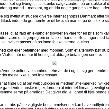
eder set sig tvunget til at sænke salgsværdien på en række af de
vinder og mænd – markant, og endda nogle gange sikre fragt ude
se sig nyttigt at studere diverse internet shops i Danmark efter 
lack inden du gennemfører dit køb, så man er på den sikre si
selig, at ifald en e-handler tilbyder en vare for en pris som k
tiden være et fingerpeg om en falsk e-handler. Betalinger med ko
se, hvilket passer på os imod falske internet outlets.
med kort eller betalinger med mobilen. Som et alternativ bør du 
 ViaBill, når du har til hensigt at afdrage betalingen senere.
 en Avenue online virksomhed behøver de i og for sig gennemlø
or det meste ikke super interessant.
 at finde ud af om webbutikken er medlem af e-mærket, hvilket 
 gældende danske regler, foruden at internet firmaet jævnligt ses 
mmelserne på området. Det giver dig lejlighed til hjælpende ser
man er obs på de vigtigste bestemmelser der kan have indflydelse