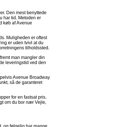
ver. Den mest benyttede
u har tid. Metoden er
ed køb af Avenue
ads. Muligheden er oftest
ing er uden tvivl at du
orretningens tilholdssted.
såfremt man mangler din
ede leveringstid ved den
empelvis Avenue Broadway
unkt, så de garanteret
pper for en fastsat pris.
igt om du bor nær Vejle,
et, og følgelig har mange