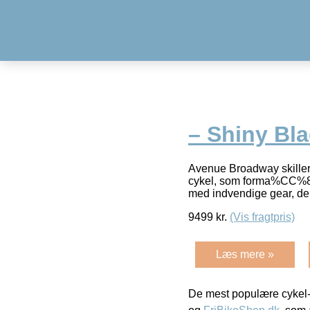
– Shiny Bl
Avenue Broadway skiller
cykel, som forma%CC%8Ar
med indvendige gear, de
9499
kr.
(Vis fragtpris)
Læs mere »
De mest populære cykel-