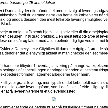
jerner baseret på
29
anmeldelser
r i Danmark yder efterhånden et bredt udvalg af leveringsudga
 en pakkeshop, fordi du dermed nemt kan hente de købte varer når d
tisk, og endda desuden den mest letkøbte leveringsmulighed v
 Black.
je at vælge at få sendt hjem til dig selv eller til din arbejdspl
, men desuden i høj grad praktisk. Den mest letkøbte type af lever
esværre står og falder med at du befinder dig lige ved internet f
Cykler > Damecykler > Citybikes til damer er rigtig afgørende 
så derfor er det øjensynligt aktuelt at man checker den estimer
orhandlere tilbyder 1 hverdags levering på mange varer, eks
betinges af at bestillingen anbringes forinden et bestemt tidsp
r ekspederet forinden lagermedarbejderne tager hjem.
 tilbyder gratis levering, men typisk er det forbeholdt når du sho
est letkøbte leveringsform, som i de fleste tilfælde – ligegyld
r at få leveret varerne til et udleveringssted.
for enhver at finde de bedste priser på forskellige firmaer på nett