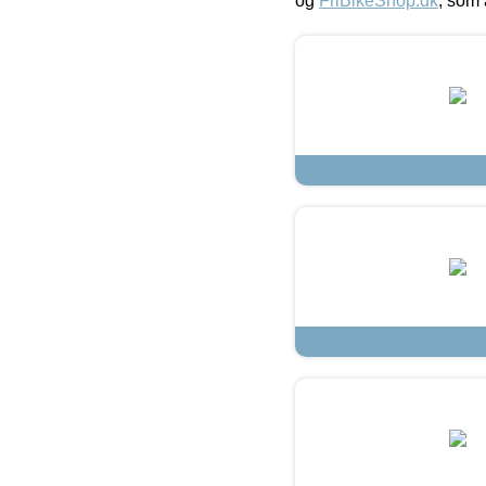
og
FriBikeShop.dk
, som 