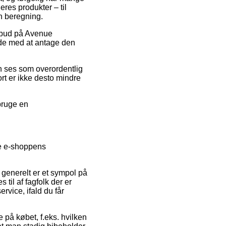
res produkter – til
n beregning.
tilbud på Avenue
de med at antage den
an ses som overordentlig
rt er ikke desto mindre
bruge en
be e-shoppens
generelt er et sympol på
til af fagfolk der er
vice, ifald du får
 på købet, f.eks. hvilken