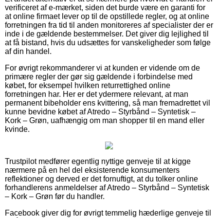
verificeret af e-mærket, siden det burde være en garanti for
at online firmaet lever op til de opstillede regler, og at online
forretningen fra tid til anden monitoreres af specialister der er
inde i de gældende bestemmelser. Det giver dig lejlighed til
at få bistand, hvis du udsættes for vanskeligheder som følge
af din handel.
For øvrigt rekommanderer vi at kunden er vidende om de
primære regler der gør sig gældende i forbindelse med
købet, for eksempel hvilken returrettighed online
forretningen har. Her er det ydermere relevant, at man
permanent bibeholder ens kvittering, så man fremadrettet vil
kunne bevidne købet af Atredo – Styrbånd – Syntetisk –
Kork – Grøn, uafhængig om man shopper til en mand eller
kvinde.
Trustpilot medfører egentlig nyttige genveje til at kigge
nærmere på en hel del eksisterende konsumenters
reflektioner og derved er det fornuftigt, at du tolker online
forhandlerens anmeldelser af Atredo – Styrbånd – Syntetisk
– Kork – Grøn før du handler.
Facebook giver dig for øvrigt temmelig hæderlige genveje til