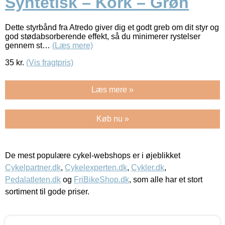
Syntetisk – Kork – Grøn
Dette styrbånd fra Atredo giver dig et godt greb om dit styr og
god stødabsorberende effekt, så du minimerer rystelser
gennem st…
(Læs mere)
35
kr.
(Vis fragtpris)
Læs mere »
Køb nu »
De mest populære cykel-webshops er i øjeblikket
Cykelpartner.dk
,
Cykelexperten.dk
,
Cykler.dk
,
Pedalatleten.dk
og
FriBikeShop.dk
, som alle har et stort
sortiment til gode priser.