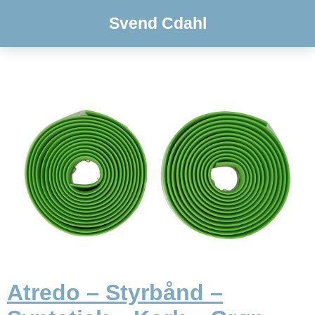
Svend Cdahl
Atredo – Styrbånd –