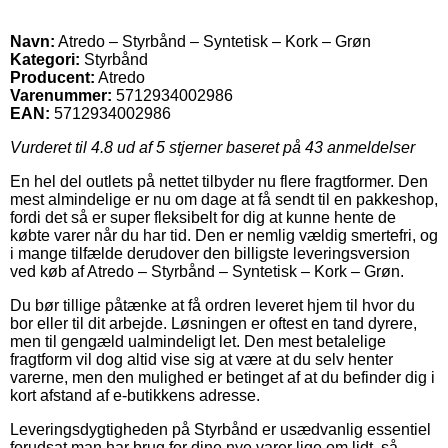
Navn:
Atredo – Styrbånd – Syntetisk – Kork – Grøn
Kategori:
Styrbånd
Producent:
Atredo
Varenummer:
5712934002986
EAN:
5712934002986
Vurderet til
4.8
ud af 5 stjerner baseret på
43
anmeldelser
En hel del outlets på nettet tilbyder nu flere fragtformer. Den
mest almindelige er nu om dage at få sendt til en pakkeshop,
fordi det så er super fleksibelt for dig at kunne hente de
købte varer når du har tid. Den er nemlig vældig smertefri, og
i mange tilfælde derudover den billigste leveringsversion
ved køb af Atredo – Styrbånd – Syntetisk – Kork – Grøn.
Du bør tillige påtænke at få ordren leveret hjem til hvor du
bor eller til dit arbejde. Løsningen er oftest en tand dyrere,
men til gengæld ualmindeligt let. Den mest betalelige
fragtform vil dog altid vise sig at være at du selv henter
varerne, men den mulighed er betinget af at du befinder dig i
kort afstand af e-butikkens adresse.
Leveringsdygtigheden på Styrbånd er usædvanlig essentiel
forudsat man har brug for dine nye varer lige om lidt, så