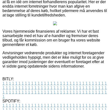
at få en idé om internet forhandlerens popularitet. Her er der
endda internet forretninger hvor man kan afgive en
bedømmelse af deres køb, hvilket ydermere må anvendes til
at tage stilling til kundetilfredsheden.
Vores hjemmeside finansieres af reklamer. Vi har et fast
samarbejde med et hav af e-handler og fremviser deres
tilbud, og får kommission om en bruger fra vores website
gennemfører et køb.
Anvisninger vedrørende produkter og internet foretagender
vedligeholdes hyppigt, men det er ikke muligt for os at give
garantier imod justeringer der eventuelt er foretaget efter at
vi sidste gang opdaterede sidens informationer.
BITLY:
1
1
1
1
1
1
1
1
1
1
1
1
1
1
1
1
1
1
1
1
1
1
1
1
1
1
1
1
1
1
1
1
1
1
1
1
1
1
1
1
1
1
1
1
1
1
1
1
1
1
1
1
1
1
1
1
1
1
1
1
1
1
1
1
1
1
1
1
1
1
1
1
1
1
1
1
1
1
1
1
1
1
1
1
1
1
1
1
1
1
1
1
1
1
1
1
1
1
1
1
SPOTIFY:
1
1
1
1
1
1
1
1
1
1
1
1
1
1
1
1
1
1
1
1
1
1
1
1
1
1
1
1
1
1
1
1
1
1
1
1
1
1
1
1
1
1
1
1
1
1
1
1
1
1
1
1
1
1
1
1
1
1
1
1
1
1
1
1
1
1