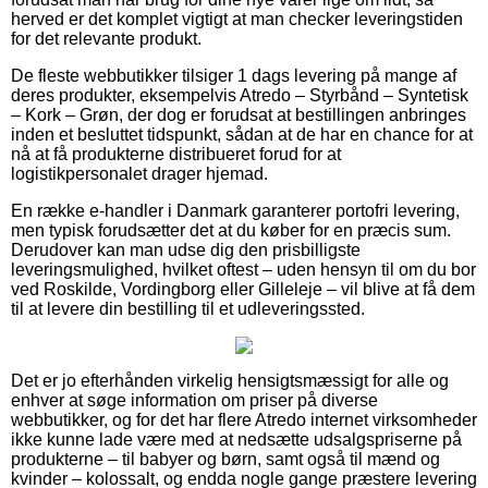
herved er det komplet vigtigt at man checker leveringstiden
for det relevante produkt.
De fleste webbutikker tilsiger 1 dags levering på mange af
deres produkter, eksempelvis Atredo – Styrbånd – Syntetisk
– Kork – Grøn, der dog er forudsat at bestillingen anbringes
inden et besluttet tidspunkt, sådan at de har en chance for at
nå at få produkterne distribueret forud for at
logistikpersonalet drager hjemad.
En række e-handler i Danmark garanterer portofri levering,
men typisk forudsætter det at du køber for en præcis sum.
Derudover kan man udse dig den prisbilligste
leveringsmulighed, hvilket oftest – uden hensyn til om du bor
ved Roskilde, Vordingborg eller Gilleleje – vil blive at få dem
til at levere din bestilling til et udleveringssted.
Det er jo efterhånden virkelig hensigtsmæssigt for alle og
enhver at søge information om priser på diverse
webbutikker, og for det har flere Atredo internet virksomheder
ikke kunne lade være med at nedsætte udsalgspriserne på
produkterne – til babyer og børn, samt også til mænd og
kvinder – kolossalt, og endda nogle gange præstere levering