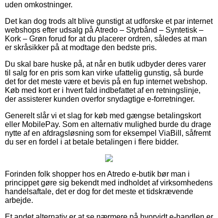
uden omkostninger.
Det kan dog trods alt blive gunstigt at udforske et par internet
webshops efter udsalg på Atredo – Styrbånd – Syntetisk –
Kork – Grøn forud for at du placerer ordren, således at man
er skråsikker på at modtage den bedste pris.
Du skal bare huske på, at når en butik udbyder deres varer
til salg for en pris som kan virke ufattelig gunstig, så burde
det for det meste være et bevis på en fup internet webshop.
Køb med kort er i hvert fald indbefattet af en retningslinje,
der assisterer kunden overfor snydagtige e-forretninger.
Generelt slår vi et slag for køb med gængse betalingskort
eller MobilePay. Som en alternativ mulighed burde du drage
nytte af en afdragsløsning som for eksempel ViaBill, såfremt
du ser en fordel i at betale betalingen i flere bidder.
Forinden folk shopper hos en Atredo e-butik bør man i
princippet gøre sig bekendt med indholdet af virksomhedens
handelsaftale, det er dog for det meste et tidskrævende
arbejde.
Et andet alternativ er at se nærmere på hvorvidt e-handlen er