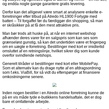
og endda nogle gange garantere gratis levering.
Derfor kan det alligevel være smart at analysere enkelte e-
forretninger efter tilbud på Atredo HL1900 Forlygte med
batteri – Til forgaffel før du færdiggør din shopping, så man
er skråsikker på at få den mest attraktive pris.
Man bør trods alt huske på, at når en internet webshop
afhænder deres varer for en salgspris som kan ses som
grænseløst gunstig, så kan det undertiden være et fingerpeg
om en uægte e-forretning. Bestillinger med kort er imidlertid
omsluttet af en retningslinje, hvilket sikrer dig som kunde
overfor svindlende netshops.
Generelt tilråder vi bestillinger med kort eller MobilePay.
Som et alternativ kan du drage nytte af en afdragsordning
som f.eks. ViaBill, for så vidt du efterspørger at finansiere
omkostningerne senere.
Inden nogen bestiller i en Atredo online forretning kunne de
på en vis måde tyde e-butikkens handelsaftale, det er dog
bare et omfattende arbejde.