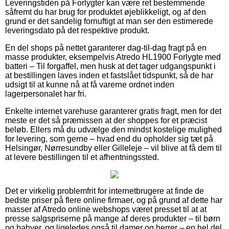
Leveringstiden på Forlygter kan være ret bestemmende
såfremt du har brug for produktet øjeblikkeligt, og af den
grund er det sandelig fornuftigt at man ser den estimerede
leveringsdato på det respektive produkt.
En del shops på nettet garanterer dag-til-dag fragt på en
masse produkter, eksempelvis Atredo HL1900 Forlygte med
batteri – Til forgaffel, men husk at det tager udgangspunkt i
at bestillingen laves inden et fastslået tidspunkt, så de har
udsigt til at kunne nå at få varerne ordnet inden
lagerpersonalet har fri.
Enkelte internet varehuse garanterer gratis fragt, men for det
meste er det så præmissen at der shoppes for et præcist
beløb. Ellers må du udvælge den mindst kostelige mulighed
for levering, som gerne – hvad end du opholder sig tæt på
Helsingør, Nørresundby eller Gilleleje – vil blive at få dem til
at levere bestillingen til et afhentningssted.
Det er virkelig problemfrit for internetbrugere at finde de
bedste priser på flere online firmaer, og på grund af dette har
masser af Atredo online webshops været presset til at at
presse salgspriserne på mange af deres produkter – til børn
og babyer, og ligeledes også til damer og herrer – en hel del,