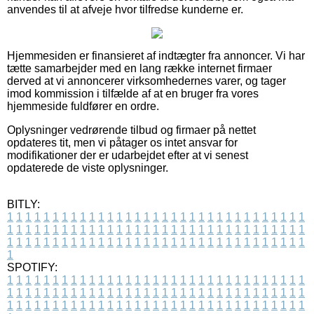
anvendes til at afveje hvor tilfredse kunderne er.
Hjemmesiden er finansieret af indtægter fra annoncer. Vi har
tætte samarbejder med en lang række internet firmaer
derved at vi annoncerer virksomhedernes varer, og tager
imod kommission i tilfælde af at en bruger fra vores
hjemmeside fuldfører en ordre.
Oplysninger vedrørende tilbud og firmaer på nettet
opdateres tit, men vi påtager os intet ansvar for
modifikationer der er udarbejdet efter at vi senest
opdaterede de viste oplysninger.
BITLY:
1
1
1
1
1
1
1
1
1
1
1
1
1
1
1
1
1
1
1
1
1
1
1
1
1
1
1
1
1
1
1
1
1
1
1
1
1
1
1
1
1
1
1
1
1
1
1
1
1
1
1
1
1
1
1
1
1
1
1
1
1
1
1
1
1
1
1
1
1
1
1
1
1
1
1
1
1
1
1
1
1
1
1
1
1
1
1
1
1
1
1
1
1
1
1
1
1
1
1
1
SPOTIFY:
1
1
1
1
1
1
1
1
1
1
1
1
1
1
1
1
1
1
1
1
1
1
1
1
1
1
1
1
1
1
1
1
1
1
1
1
1
1
1
1
1
1
1
1
1
1
1
1
1
1
1
1
1
1
1
1
1
1
1
1
1
1
1
1
1
1
1
1
1
1
1
1
1
1
1
1
1
1
1
1
1
1
1
1
1
1
1
1
1
1
1
1
1
1
1
1
1
1
1