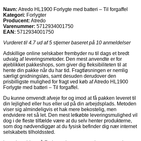
Navn:
Atredo HL1900 Forlygte med batteri – Til forgaffel
Kategori:
Forlygter
Producent:
Atredo
Varenummer:
5712934001750
EAN:
5712934001750
Vurderet til
4.7
ud af 5 stjerner baseret på
10
anmeldelser
Adskillige online selskaber frembyder nu til dags et bredt
udvalg af leveringsmetoder. Den mest anvendte er for
øjeblikket pakkeshops, som giver dig fleksibiliteten til at
hente din pakke når du har tid. Fragtløsningen er nemlig
særligt gnidningsløs, samt desuden derudover den
prisbilligste mulighed for fragt ved køb af Atredo HL1900
Forlygte med batteri – Til forgaffel.
Du kunne omvendt afveje for og imod at få pakken leveret til
din lejlighed eller hus eller ud på din arbejdsplads. Metoden
viser sig almindeligvis et hak mere bekostelig, men
endvidere ret så let. Den mest letkøbte leveringsmulighed vil
dog i de fleste tilfælde være at du selv henter produkterne,
som dog nødvendiggør at du fysisk befinder dig nær internet
selskabets tilholdssted.