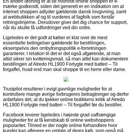
En anden løsning er at se hvorvidt online shoppen er e-
mærke godkendt, siden det generelt er en indikation om at
internet shoppen adlyder gældende dansk lovgivning, samt
at webbutikken af og til vurderes af fagfolk som forstår
retningslinjerne. Derudover giver det dig chance for support,
når du skulle få udfordringer ved din ordre.
Ligeledes er det godt at køber er klar over de mest
essentielle betingelser gældende for bestillingen,
eksempelvis den ombytningspolitik e-forretningen
garanterer. I relation til det er det også afgørende, at man
altid sikrer sin kvitteringsmail, så man altid kan dokumentere
bestillingen af Atredo HL1900 Forlygte med batteri – Til
forgaffel, hvad end man skal shoppe til en herre eller dame.
Trustpilot resulterer i evigt gavnlige muligheder for at
kontrollere mange øvrige forbrugeres betragtninger og derfor
anbefales det, at du tjekker online butikkens kritik af Atredo
HL1900 Forlygte med batteri – Til forgaffel før du bestiller.
Facebook leverer ligeledes i højeste grad uafhængige
muligheder for at få kendskab til online webshoppens
popularitet. Tilmed er der nogle online forhandlere hvor
kunder kan aflevere en omtale af deres køb, som også må