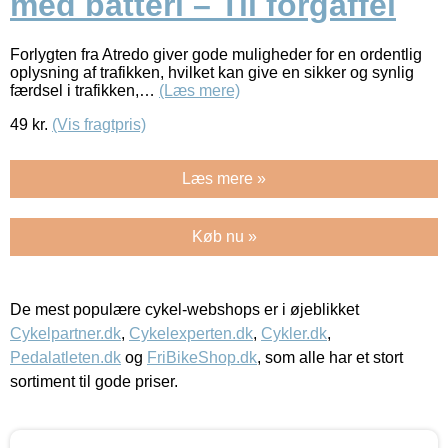
med batteri – Til forgaffel
Forlygten fra Atredo giver gode muligheder for en ordentlig
oplysning af trafikken, hvilket kan give en sikker og synlig
færdsel i trafikken,…
(Læs mere)
49
kr.
(Vis fragtpris)
Læs mere »
Køb nu »
De mest populære cykel-webshops er i øjeblikket
Cykelpartner.dk
,
Cykelexperten.dk
,
Cykler.dk
,
Pedalatleten.dk
og
FriBikeShop.dk
, som alle har et stort
sortiment til gode priser.