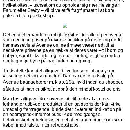
hvilket oftest – uanset om du opholder sig nær Helsingør,
Farum eller Sæby – vil blive at få fragtfirmaet til at køre
pakken til en pakkeshop.
Det er jo efterhånden særligt fleksibelt for alle og enhver at
sammenligne priser på diverse butikker på nettet, og derfor
har massevis af Avenue online firmaer været nødt til at
nedskære priserne på en række af deres varer – til børn og
babyer, samt til kvinder og mænd – betragteligt, og endda
nogle gange byde på fragt uden beregning.
Trods dette kan det alligevel blive lønsomt at analysere
visse internet virksomheder i Danmark efter udsalg på
Avenue bagagebærer m. klap, 29â, hvid inden du shopper,
således at man er sikret at opnå den mindst kostelige pris.
Man bør alligevel ikke overse, at i tilfælde af at en e-
forhandler udbyder produkter til en salgspris der kan virke
umådelig fremragende, burde det tit være en indikation på
en bedragerisk internet butik. Køb med gængse
betalingskort er heldigvis en del af en anordning, som sikrer
køber imod falske internet webshops.