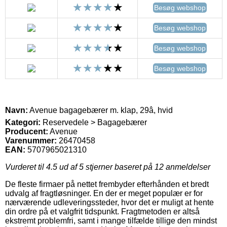
Besøg webshop
Besøg webshop
Besøg webshop
Besøg webshop
Navn:
Avenue bagagebærer m. klap, 29â, hvid
Kategori:
Reservedele > Bagagebærer
Producent:
Avenue
Varenummer:
26470458
EAN:
5707965021310
Vurderet til
4.5
ud af 5 stjerner baseret på
12
anmeldelser
De fleste firmaer på nettet frembyder efterhånden et bredt
udvalg af fragtløsninger. En der er meget populær er for
nærværende udleveringssteder, hvor det er muligt at hente
din ordre på et valgfrit tidspunkt. Fragtmetoden er altså
ekstremt problemfri, samt i mange tilfælde tillige den mindst