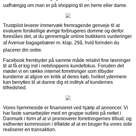
uafhængig om man er på shopping til en herre eller dame.
Trustpilot leverer immervæk fremragende genveje til at
evaluere forskellige øvrige forbrugeres domme og derfor
foreslåes det, at du gennemgår online butikkens vurderinger
af Avenue bagagebærer m. klap, 29â, hvid forinden du
placerer din ordre.
Facebook frembyder på samme måde relativt fine løsninger
til at få et kig ind i netshoppens kundefokus. Foruden det
møder vi en række internet forretninger som tilbyder
kunderne at afgive en kritik af deres køb, hvilket ydermere
kan benyttes til at danne dig et indtryk af kundernes
tilfredshed.
Vores hjemmeside er finansieret ved hjælp af annoncer. Vi
har faste samarbejder med en gruppe outlets på nettet i
Danmark i form af at vi promoverer forretningernes tilbud, og
indhenter kommission i tilfælde af at en bruger fra vores side
realiserer en transaktion.