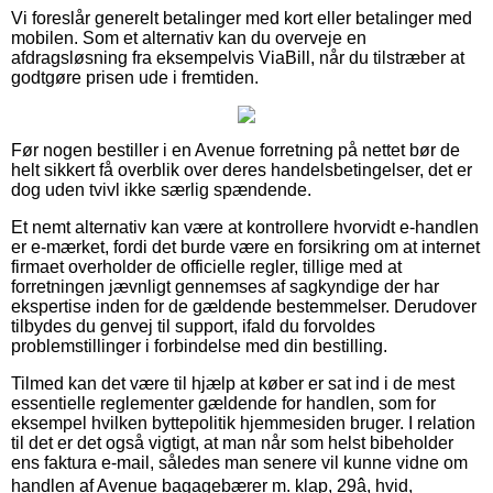
Vi foreslår generelt betalinger med kort eller betalinger med
mobilen. Som et alternativ kan du overveje en
afdragsløsning fra eksempelvis ViaBill, når du tilstræber at
godtgøre prisen ude i fremtiden.
Før nogen bestiller i en Avenue forretning på nettet bør de
helt sikkert få overblik over deres handelsbetingelser, det er
dog uden tvivl ikke særlig spændende.
Et nemt alternativ kan være at kontrollere hvorvidt e-handlen
er e-mærket, fordi det burde være en forsikring om at internet
firmaet overholder de officielle regler, tillige med at
forretningen jævnligt gennemses af sagkyndige der har
ekspertise inden for de gældende bestemmelser. Derudover
tilbydes du genvej til support, ifald du forvoldes
problemstillinger i forbindelse med din bestilling.
Tilmed kan det være til hjælp at køber er sat ind i de mest
essentielle reglementer gældende for handlen, som for
eksempel hvilken byttepolitik hjemmesiden bruger. I relation
til det er det også vigtigt, at man når som helst bibeholder
ens faktura e-mail, således man senere vil kunne vidne om
handlen af Avenue bagagebærer m. klap, 29â, hvid,