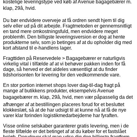
kostelige leveringstype ved køb af Avenue bagagebærer m.
klap, 29â, hvid.
Du bør endvidere overveje at få ordren sendt hjem til dig
selv eller ud på dit arbejde. Fragtmetoden er gennemsnitligt
en tand mere omkostningsfuld, men endvidere meget
problemfri. Den billigste leveringsversion er dog at hente
produkterne selv, som jo betinges af at du opholder dig med
kort afstand til e-handlens lager.
Fragttiden på Reservedele > Bagagebærer er naturligvis
virkelig vital i tilfælde af at vi behøver pakken inden for få
dage, så herved er det aldeles væsentligt at du finder
tidshorisonten for levering for den vedkommende vare.
En stor portion internet shops lover dag-til-dag fragt på
mange af butikkens produkter, eksempelvis Avenue
bagagebærer m. klap, 29â, hvid, men vær påpasselig da det
afhænger af at bestillingen placeres forud for et besluttet
klokkeslæt, så at de har udsigt til at kunne nå at få de nye
varer klar forinden logistikmedarbejderne har fyraften.
Visse online selskaber garanterer gratis levering, men i de
fleste tilfælde er det betinget af at du køber for et fastslået
beløb. Derudover skal man udse dig den billigste fragtform,