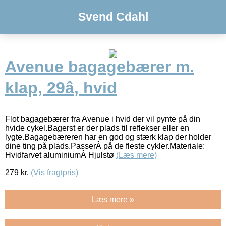
Svend Cdahl
Avenue bagagebærer m.
klap, 29â, hvid
Flot bagagebærer fra Avenue i hvid der vil pynte på din
hvide cykel.Bagerst er der plads til reflekser eller en
lygte.Bagagebæreren har en god og stærk klap der holder
dine ting på plads.PasserÂ på de fleste cykler.Materiale:
Hvidfarvet aluminiumÂ Hjulstø
(Læs mere)
279
kr.
(Vis fragtpris)
Læs mere »