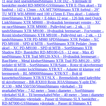
11 gear med spændebånd
Shimano XTR Di2 – Yderplade til
bagskifter model RD-M9050-GS
Shimano XTR E-Thru aksel – Til
baghjul – 142 x 12mm – AX-MT700
Shimano XTR forhjul – 29″
TU MTB WH-M9000 med 100 x15mm E-Thru aksel – Lukkede
ringe
Shimano XTR kæde + E-bikes 12 gear – 126 link med Quick
Link
Shimano XTR M9000 – Hydraulisk bremsesæt venstre – XC
og race
Shimano XTR M9000 – Pulleyhjul sæt – 2 stk. – 11
tands
Shimano XTR M9100 – Hydraulisk bremsesæt – For/venstre –
Resinl klodser
Shimano XTR M9100 – Pulleyhjul sæt – 2 stk. – 13
tands
Shimano XTR PD-M980 SPD
Shimano XTR Pedaler – XC
PD-M9100 – SPD til MTB – Sort
Shimano XTR Pedaler -3mm
aksel – XC PD-M9100 – SPD til MTB – Sort
Shimano XTR
Shadow RD+ Bagskifter RD-M9100-GS – 12 gear – Max 45
tand
Shimano XTR Trail M9120-XNA – Hydraulisk bremsesæt –
Bag/Højre – Metal klodser
Shimano XTR Trail PD-M9120 – SPD
pedaler til MTB – Sort
Shimano XTR/Saint – Rotor til skivebremser
180mm til center lock
Shimano XTR/XT – Adapter til klampe ved
bremsegreb – BL-M9000
Shimano XTR/XT – Bolt til
kassettehus
Shimano XTR/XT/SLX – Bremseklods med køleribbe
til skivebremser – BR-RX810 Resin J03A
Shimano Y-split EW-
JC130 – MM 550/550/50mm
Shimano yderkabel – Til
gearkabel/Wire – 7,62 meter – 5mm i diameter – Sort
Shimano
yderkabel SLR – Til bremsekabel/Wire – 40 meter – 5mm i diameter
– Hvid
Shimano yderplade – Passer til Shimano SLX bagskifter –
RD-M7000-GS
Shimano yderplade – Passer til Shimano XT