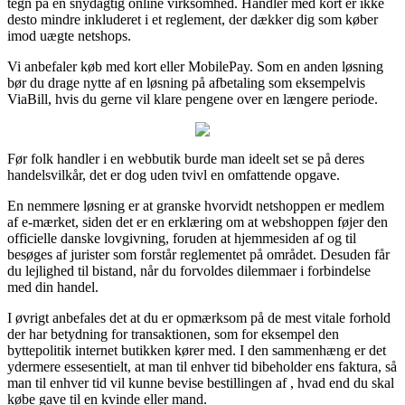
tegn på en snydagtig online virksomhed. Handler med kort er ikke
desto mindre inkluderet i et reglement, der dækker dig som køber
imod uægte netshops.
Vi anbefaler køb med kort eller MobilePay. Som en anden løsning
bør du drage nytte af en løsning på afbetaling som eksempelvis
ViaBill, hvis du gerne vil klare pengene over en længere periode.
Før folk handler i en webbutik burde man ideelt set se på deres
handelsvilkår, det er dog uden tvivl en omfattende opgave.
En nemmere løsning er at granske hvorvidt netshoppen er medlem
af e-mærket, siden det er en erklæring om at webshoppen føjer den
officielle danske lovgivning, foruden at hjemmesiden af og til
besøges af jurister som forstår reglementet på området. Desuden får
du lejlighed til bistand, når du forvoldes dilemmaer i forbindelse
med din handel.
I øvrigt anbefales det at du er opmærksom på de mest vitale forhold
der har betydning for transaktionen, som for eksempel den
byttepolitik internet butikken kører med. I den sammenhæng er det
ydermere essesentielt, at man til enhver tid bibeholder ens faktura, så
man til enhver tid vil kunne bevise bestillingen af , hvad end du skal
købe gave til en kvinde eller mand.