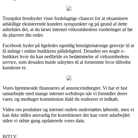
Trustpilot frembyder visse fordelagtige chancer for at eksaminere
adskillige eksisterende kunders synspunkter og på grund af dette
anbefales det, at du læser internet virksomhedens vurderinger af før
du placerer din ordre.
Facebook byder på ligeledes egentlig hensigtsmæssige genveje til at
få indsigt i online butikkens pålidelighed. Desuden ses nogle e-
butikker hvor du kan nedfælde en bedømmelse af virksomhedens
service, som desuden burde udnyttes til at fornemme hvor tilfredse
kunderne er.
Vores hjemmeside finansieres af annonceindtægter. Vi har et fast
samarbejde med mange internet webshops når vi formidler deres
varer, og modtager kommission ifald du realiserer et indkøb.
Viden om produkter og internet outlets understøttes løbende, men vi
kan ikke stilles ansvarlig for korrektioner der kan være udarbejdet
siden vi sidste gang opdaterede vores data.
BITLY: