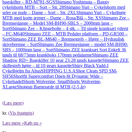
bagskifter – RD-M781-SGS
Shimano Yoshimuta – Baggy
cykelshorts MTB – Sort – Str. 28
Shimano Yuri – Cykelshorts med
seler og pude – Dame – Sort – Str. 2XL
Shimano Yuri – Cykeltrøje
MTB med korte ærmer – Dame – Rosa/Blå – Str. XS
Shimano Zee –
Bremseslange – Model SM-BH90-SBLS – 2000mm lang –
Sort
Shimano Zee – Klingebolte – 4 stk. – Til single kranksæt yderst
– FC-M640
Shimano ZEE – MTB Pedaler platform – PD-GR500 –
Sort
Shimano ZEE BL-M640 – Bremsegreb – Højre – Hydraulisk
skivebremse – Sort
Shimano Zee Bremseslange – model SM-BH90-
SBS – 1000mm lang – Sort
Shimano ZEE kranksæt Sort Enkelt 36
tands til 68/73mm krankboks 170mm pedalarme
Shimano ZEE
Shadow RD+ Bagskifter 10 gear 23-28 tands kassette
Shimano ZEE
skiftegreb højre – til 10 gears kassette
Shiny Black Yadd-I
Cykelhjelm fra Abus
SHIPPING U.S.A
Shoe Cleats SPD SM-
SH56
Shortfit Supercomfort Open-fit Dynamic Wide –
Cykelsadel
Shorts Wolverine, Small
Shorts Wolverine,
XLarge
Shotgun Barnesæde til MTB (2-5 år)
(Læs mere)
kr.
(Vis fragtpris)
Læs mere »
Køb nu »