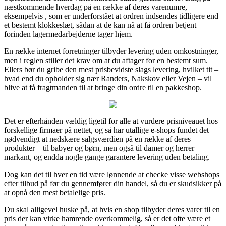
næstkommende hverdag på en række af deres varenumre,
eksempelvis , som er underforstået at ordren indsendes tidligere end
et bestemt klokkeslæt, sådan at de kan nå at få ordren betjent
forinden lagermedarbejderne tager hjem.
En række internet forretninger tilbyder levering uden omkostninger,
men i reglen stiller det krav om at du aftager for en bestemt sum.
Ellers bør du gribe den mest prisbevidste slags levering, hvilket tit –
hvad end du opholder sig nær Randers, Nakskov eller Vejen – vil
blive at få fragtmanden til at bringe din ordre til en pakkeshop.
Det er efterhånden vældig ligetil for alle at vurdere prisniveauet hos
forskellige firmaer på nettet, og så har utallige e-shops fundet det
nødvendigt at nedskære salgsværdien på en række af deres
produkter – til babyer og børn, men også til damer og herrer –
markant, og endda nogle gange garantere levering uden betaling.
Dog kan det til hver en tid være lønnende at checke visse webshops
efter tilbud på før du gennemfører din handel, så du er skudsikker på
at opnå den mest betalelige pris.
Du skal alligevel huske på, at hvis en shop tilbyder deres varer til en
pris der kan virke hamrende overkommelig, så er det ofte være et