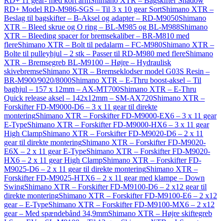
RD+ 11 gear- med kort arm
Shimano XTR – Bagskifter Shadow
RD+ Model RD-M986-SGS – Til 3 x 10 gear Sort
Shimano XTR –
Beslag til bagskifter – B-Aksel og adapter – RD-M9050
Shimano
XTR – Bleed skrue og O ring – BL-M985 og BL-M988
Shimano
XTR – Bleeding spacer for bremsekaliber – BR-M810 med
flere
Shimano XTR – Bolt til pedalarm – FC-M980
Shimano XTR –
Bolte til pulleyhjul – 2 stk – Passer til RD-M980 med flere
Shimano
XTR – Bremsegreb BL-M9100 – Højre – Hydraulisk
skivebremse
Shimano XTR – Bremseklodser model G03S Resin –
BR-M900/9020/8000
Shimano XTR – E-Thru boost-aksel – Til
baghjul – 157 x 12mm – AX-MT700
Shimano XTR – E-Thru
Quick release aksel – 142x12mm – SM-AX720
Shimano XTR –
Forskifter FD-M9000-D6 – 3 x 11 gear til direkte
montering
Shimano XTR – Forskifter FD-M9000-EX6 – 3 x 11 gear
E-Type
Shimano XTR – Forskifter FD-M9000-HX6 – 3 x 11 gear
High Clamp
Shimano XTR – Forskifter FD-M9020-D6 – 2 x 11
gear til direkte montering
Shimano XTR – Forskifter FD-M9020-
E6X – 2 x 11 gear E-Type
Shimano XTR – Forskifter FD-M9020-
HX6 – 2 x 11 gear High Clamp
Shimano XTR – Forskifter FD-
M9025-D6 – 2 x 11 gear til direkte montering
Shimano XTR –
Forskifter FD-M9025-HTX6 – 2 x 11 gear med klampe – Down
Swing
Shimano XTR – Forskifter FD-M9100-D6 – 2 x12 gear til
direkte montering
Shimano XTR – Forskifter FD-M9100-E6 – 2 x12
gear – E-Type
Shimano XTR – Forskifter FD-M9100-MX6 – 2 x12
gear – Med spændebånd 34,9mm
Shimano XTR – Højre skiftegreb