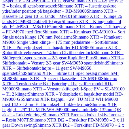
I-Spec EV – SL-M9100 – Til 12 gear
Shimano XTR – I-Spec type
B – beslag til gear/bremsegreb
Shimano XTR – Justeringsskrue
ydre/inder position på bagskifter – RD-M9000
Shimano XTR –
Kassette 12 gear 10-51 tands – M9101
Shimano XTR – Klinge 26
tands FC-M980 Dobbelt 10 gear
Shimano XTR – Klingebolte – 4
stk. FC-M980 – M8x10.65mm
Shimano XTR – Konus – Til bagnav
– FH-M970 med flere
Shimano XTR – Kranksæt FC-M9100 – Sort
Single uden klinge 170 mm Pedalarme
Shimano XTR – Kranksæt
M9000 Single uden klinge – 175 mm pedalarme – Sort
Shimano
XTR – Pulleyhjul sæt – Til bagskifter RD-M980
Shimano XTR –
Rotor til skivebremser – 140mm CL til center lock
Shimano XTR –
Skiftegreb I-spec venstre – 2/3 gear Rapidfire Plus
Shimano XTR –
Skiftekontakt – Venstre 2/3 gear SW-M9050 spændebånd
Shimano
XTR – Skiftekontakt højre – 11 gear SW-M9050
spændebånd
Shimano XTR – Skrue til I Spec beslag model SM-
SL98
Shimano XTR – Spacer til kassette – CS-M9100
Shimano
XTR – Tension skrue B til jsutering af bagskifter model RD-
M9000
Shimano XTR – Venstre skiftegreb I-Spec EV – SL-M9100
– Til 2 klinger
Shimano XTR – Yderplade til bagskifter model RD-
M9000-GS
Shimano XTR baghjul – 29″ TU MTB WH-M9000
med 142 x 12mm E-Thru aksel – Lukkede ringe
Shimano XTR
baghjul – 29″ TU MTB WH-M9000 med almindelig 135mm QR
aksel – Lukkede ringe
Shimano XTR Bremseklods til skivebremser
– Resin M07Ti
Shimano XTR Di2 – Forskifter FD-M9050 – 3 x 11
gear Down swing
Shimano XTR Di2 – Forskifter FD-M9070 – 2 x