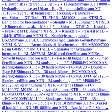
– Elektronisk skiftegreb Di2 Sæt – 2 x 11 gear
Shimano XT T8000 –
Hydraulisk bremsesæt Urban – Bag/Højre – resin
Shimano XT
T8100 – Hydraulisk bremsesæt til Trekking – Bag/højre –
resin
Shimano XT Tool – TL-FH16 – M8100
Shimano XT/SLX –
Banjo bolt for breemsekaliber – Streight – M8100
Shimano XT/SLX
– Klingebolte – 4 stk. – M8 x 8,5mm
Shimano XT/SLX – Krankleje
– Press-Fit MTB
Shimano XT/SLX – Krankleje – Press-Fit MTB –
104,5/107
Shimano XT/SLX – Krankleje med gevind –
BSA
Shimano XT/SLX Krankboks med Engelsk Gevind
Shimano
XT/SLX/Alfine – Bremseklods til skivebremser – BR-M8000/7000
Resin G04S
Shimano XT/ZEE – Separator for hydraulisk
bremsegreb – BL-M675/BL-M640 med flere
Shimano XT/Zee –
Skive til bagnav ved kassettehus – Passer til bagnav FH-M770 med
flere
Shimano XTR – 24 tands klinge – FC-M9000/FC-M9020 AS-
gearing
Shimano XTR – 28 tands klinge – FC-M9120 – Double –
Type BH
Shimano XTR – 30 tands klinge – FC-M9020 AR-
gearing
Shimano XTR – 30 tands klinge – FC-M9100/FC-M9120 –
Singlespeed
Shimano XTR – 34 tands klinge – FC-M9000/FC-
M9020 AS-gearing
Shimano XTR – 34 tands klinge – FC-
M9100/FC-M9120 – Singlespeed
Shimano XTR – 38 tands klinge –
FC-M9000/FC-M9020 AW-gearing
Shimano XTR – 38 tands klinge
– FC-M9100/FC-M9120 – Singlespeed
Shimano XTR – 38 tands
klinge – FC-M9120 – Double – Type BH
Shimano XTR – B aksel
til bagskifter – RD-M9100
Shimano XTR – Bagskifter Di2 Shadow