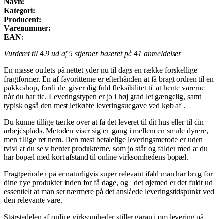
Navn:
Kategori:
Producent:
Varenummer:
EAN:
Vurderet til
4.9
ud af 5 stjerner baseret på
41
anmeldelser
En masse outlets på nettet yder nu til dags en række forskellige
fragtformer. En af favoritterne er efterhånden at få bragt ordren til en
pakkeshop, fordi det giver dig fuld fleksibilitet til at hente varerne
når du har tid. Leveringstypen er jo i høj grad let gængelig, samt
typisk også den mest letkøbte leveringsudgave ved køb af .
Du kunne tillige tænke over at få det leveret til dit hus eller til din
arbejdsplads. Metoden viser sig en gang i mellem en smule dyrere,
men tillige ret nem. Den mest betalelige leveringsmetode er uden
tvivl at du selv henter produkterne, som jo står og falder med at du
har bopæl med kort afstand til online virksomhedens bopæl.
Fragtperioden på er naturligvis super relevant ifald man har brug for
dine nye produkter inden for få dage, og i det øjemed er det fuldt ud
essentielt at man ser nærmere på det anslåede leveringstidspunkt ved
den relevante vare.
Størstedelen af online virksomheder stiller garanti om levering på