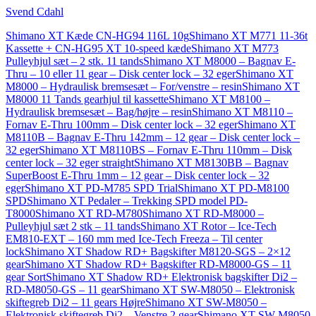
Svend Cdahl
Shimano XT Kæde CN-HG94 116L 10g
Shimano XT M771 11-36t
Kassette + CN-HG95 XT 10-speed kæde
Shimano XT M773
Pulleyhjul sæt – 2 stk. 11 tands
Shimano XT M8000 – Bagnav E-
Thru – 10 eller 11 gear – Disk center lock – 32 eger
Shimano XT
M8000 – Hydraulisk bremsesæt – For/venstre – resin
Shimano XT
M8000 11 Tands gearhjul til kassette
Shimano XT M8100 –
Hydraulisk bremsesæt – Bag/højre – resin
Shimano XT M8110 –
Fornav E-Thru 100mm – Disk center lock – 32 eger
Shimano XT
M8110B – Bagnav E-Thru 142mm – 12 gear – Disk center lock –
32 eger
Shimano XT M8110BS – Fornav E-Thru 110mm – Disk
center lock – 32 eger straight
Shimano XT M8130BB – Bagnav
SuperBoost E-Thru 1mm – 12 gear – Disk center lock – 32
eger
Shimano XT PD-M785 SPD Trial
Shimano XT PD-M8100
SPD
Shimano XT Pedaler – Trekking SPD model PD-
T8000
Shimano XT RD-M780
Shimano XT RD-M8000 –
Pulleyhjul sæt 2 stk – 11 tands
Shimano XT Rotor – Ice-Tech
EM810-EXT – 160 mm med Ice-Tech Freeza – Til center
lock
Shimano XT Shadow RD+ Bagskifter M8120-SGS – 2×12
gear
Shimano XT Shadow RD+ Bagskifter RD-M8000-GS – 11
gear Sort
Shimano XT Shadow RD+ Elektronisk bagskifter Di2 –
RD-M8050-GS – 11 gear
Shimano XT SW-M8050 – Elektronisk
skiftegreb Di2 – 11 gears Højre
Shimano XT SW-M8050 –
Elektronisk skiftegreb Di2 – Venstre 2 gear
Shimano XT SW-M8050