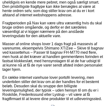
uheldigvis en kende mere pebret, men også særligt smart.
Den prisbilligste fragttype kan ikke benægtes at være at
hente ordren selv, som dog stiller krav om at du er i kort
afstand af internet webshoppens adresse.
Fragtperioden på Nav kan være ultra væsentlig hvis du skal
bruge ordren omgående, og derfor er det særdeles
væsentligt at vi kigger nærmere på den anslåede
leveringsdato for den aktuelle vare.
Masser af online shops lover 1 dags fragt på massevis af
varenumre, eksempelvis Shimano XT/Zee – Skive til bagnav
ved kassettehus – Passer til bagnav FH-M770 med flere,
men husk at det kræver at handlen gemmenføres forinden et
fastsat klokkeslæt, med hensynstagen til at de har udsigt til
at kunne nå at få de nye varer sendt afsted inden personalet
tager hjem.
En række internet varehuse lover portofri levering, men
undertiden stiller det krav om at der handles for et bestemt
beløb. Desuden skal du snuppe den billigste
leveringsmulighed, der typisk – uden hensyn til om du er i
Roskilde, Frederikssund eller Lystrup – vil være at få
fragtfirmaet til at levere dine produkter til et udleveringssted.