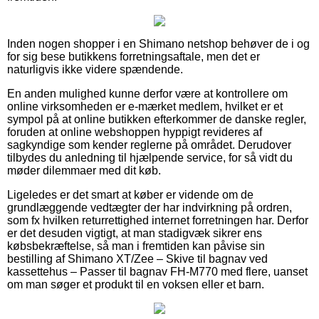
Inden nogen shopper i en Shimano netshop behøver de i og
for sig bese butikkens forretningsaftale, men det er
naturligvis ikke videre spændende.
En anden mulighed kunne derfor være at kontrollere om
online virksomheden er e-mærket medlem, hvilket er et
sympol på at online butikken efterkommer de danske regler,
foruden at online webshoppen hyppigt revideres af
sagkyndige som kender reglerne på området. Derudover
tilbydes du anledning til hjælpende service, for så vidt du
møder dilemmaer med dit køb.
Ligeledes er det smart at køber er vidende om de
grundlæggende vedtægter der har indvirkning på ordren,
som fx hvilken returrettighed internet forretningen har. Derfor
er det desuden vigtigt, at man stadigvæk sikrer ens
købsbekræftelse, så man i fremtiden kan påvise sin
bestilling af Shimano XT/Zee – Skive til bagnav ved
kassettehus – Passer til bagnav FH-M770 med flere, uanset
om man søger et produkt til en voksen eller et barn.