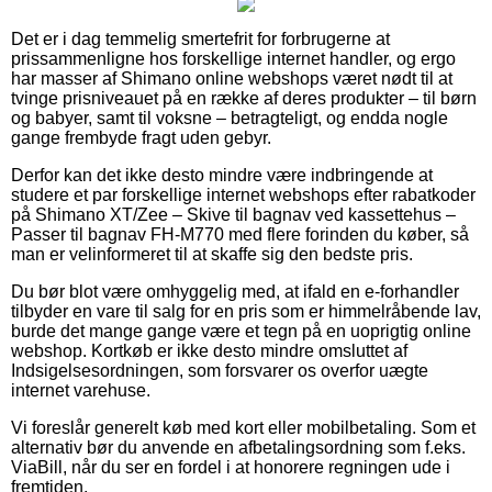
Det er i dag temmelig smertefrit for forbrugerne at
prissammenligne hos forskellige internet handler, og ergo
har masser af Shimano online webshops været nødt til at
tvinge prisniveauet på en række af deres produkter – til børn
og babyer, samt til voksne – betragteligt, og endda nogle
gange frembyde fragt uden gebyr.
Derfor kan det ikke desto mindre være indbringende at
studere et par forskellige internet webshops efter rabatkoder
på Shimano XT/Zee – Skive til bagnav ved kassettehus –
Passer til bagnav FH-M770 med flere forinden du køber, så
man er velinformeret til at skaffe sig den bedste pris.
Du bør blot være omhyggelig med, at ifald en e-forhandler
tilbyder en vare til salg for en pris som er himmelråbende lav,
burde det mange gange være et tegn på en uoprigtig online
webshop. Kortkøb er ikke desto mindre omsluttet af
Indsigelsesordningen, som forsvarer os overfor uægte
internet varehuse.
Vi foreslår generelt køb med kort eller mobilbetaling. Som et
alternativ bør du anvende en afbetalingsordning som f.eks.
ViaBill, når du ser en fordel i at honorere regningen ude i
fremtiden.