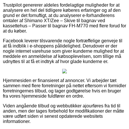
Trustpilot genererer aldeles fordelagtige muligheder for at
analysere en hel del tidligere køberes erfaringer og af den
grund er det fornuftigt, at du analyserer e-forhandlerens
omtaler af Shimano XT/Zee – Skive til bagnav ved
kassettehus – Passer til bagnav FH-M770 med flere forud for
at du køber.
Facebook leverer tilsvarende nogle fortræffelige genveje til
at få indblik i e-shoppens pålidelighed. Derudover er der
nogle internet varehuse som giver kunderne mulighed for at
meddele en anmeldelse af købsoplevelsen, som tillige må
udnyttes til at få et indtryk af hvor glade kunderne er.
Hjemmesiden er finansieret af annoncer. Vi arbejder tæt
sammen med flere forretninger på nettet eftersom vi formidler
forretningernes tilbud, og tager godtgørelse hvis en bruger
fra vores hjemmeside fuldfører en ordre.
Viden angående tilbud og webbutikker ajourføres fra tid til
anden, men der tages forbehold for modifikationer der måtte
være udført siden vi senest opdaterede websitets
informationer.