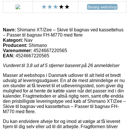
Besøg webshop
Navn:
Shimano XT/Zee – Skive til bagnav ved kassettehus
– Passer til bagnav FH-M770 med flere
Kategori:
Nav
Producent:
Shimano
Varenummer:
4524667220565
EAN:
4524667220565
Vurderet til
3.8
ud af 5 stjerner baseret på
26
anmeldelser
Masser af webshops i Danmark udlover til alt held et bredt
udvalg af leveringsudgaver. En af de mest almindelige er nu
om stunder at få leveret til et udleveringssted, som giver dig
mulighed for at hente de købte varer når det passer ind i din
kalender. Fragtmetoden er altså rigtig nem, samt ofte endda
den prisbilligste leveringstype ved køb af Shimano XT/Zee –
Skive til bagnav ved kassettehus – Passer til bagnav FH-
M770 med flere.
Du kan endvidere afveje for og imod at vælge at få leveret
hjem til dig selv eller ud til dit arbejde. Fragtformen bliver