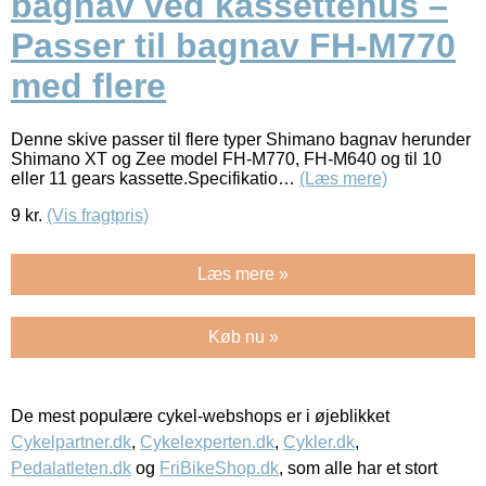
bagnav ved kassettehus –
Passer til bagnav FH-M770
med flere
Denne skive passer til flere typer Shimano bagnav herunder
Shimano XT og Zee model FH-M770, FH-M640 og til 10
eller 11 gears kassette.Specifikatio…
(Læs mere)
9
kr.
(Vis fragtpris)
Læs mere »
Køb nu »
De mest populære cykel-webshops er i øjeblikket
Cykelpartner.dk
,
Cykelexperten.dk
,
Cykler.dk
,
Pedalatleten.dk
og
FriBikeShop.dk
, som alle har et stort