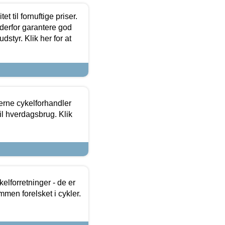
et til fornuftige priser.
 derfor garantere god
dstyr. Klik her for at
erne cykelforhandler
til hverdagsbrug. Klik
lforretninger - de er
mmen forelsket i cykler.