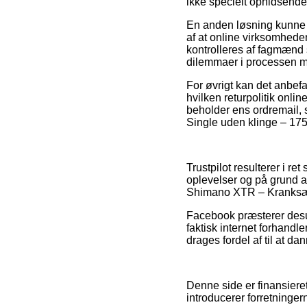
ikke specielt ophidsende
En anden løsning kunne v
af at online virksomhede
kontrolleres af fagmænd 
dilemmaer i processen m
For øvrigt kan det anbef
hvilken returpolitik onli
beholder ens ordremail,
Single uden klinge – 175
Trustpilot resulterer i r
oplevelser og på grund a
Shimano XTR – Kranksæt 
Facebook præsterer desud
faktisk internet forhandl
drages fordel af til at da
Denne side er finansieret 
introducerer forretninger