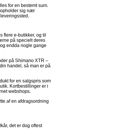
illes for en bestemt sum.
 opholder sig nær
dleveringssted.
flere e-butikker, og til
serne på specielt deres
el, og endda nogle gange
atkoder på Shimano XTR –
in handel, så man er på
odukt for en salgspris som
k. Kortbestillinger er i
ernet webshops.
ytte af en afdragsordning
år, det er dog oftest