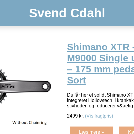
Svend Cdahl
Shimano XTR 
M9000 Single 
– 175 mm peda
Sort
Du får her et solidt Shimano 
integreret Hollowtech II krankak
stivheden og reducerer v&ael
2499
kr.
(Vis fragtpris)
Læs mere »
Kø