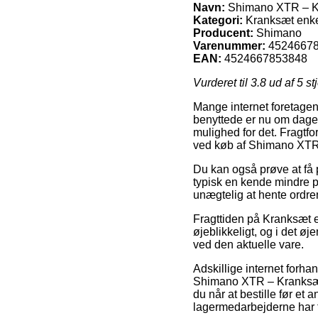
Navn:
Shimano XTR – Kr
Kategori:
Kranksæt enkel
Producent:
Shimano
Varenummer:
4524667
EAN:
4524667853848
Vurderet til
3.8
ud af 5 st
Mange internet foretagend
benyttede er nu om dage u
mulighed for det. Fragtf
ved køb af Shimano XTR
Du kan også prøve at få p
typisk en kende mindre pr
unægtelig at hente ordre
Fragttiden på Kranksæt en
øjeblikkeligt, og i det ø
ved den aktuelle vare.
Adskillige internet forha
Shimano XTR – Kranksæt 
du når at bestille før et 
lagermedarbejderne har f