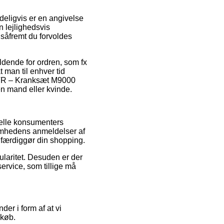
deligvis er en angivelse
 lejlighedsvis
 såfremt du forvoldes
ldende for ordren, som fx
 man til enhver tid
 XTR – Kranksæt M9000
en mand eller kvinde.
tuelle konsumenters
somhedens anmeldelser af
færdiggør din shopping.
ularitet. Desuden er der
ervice, som tillige må
der i form af at vi
dkøb.