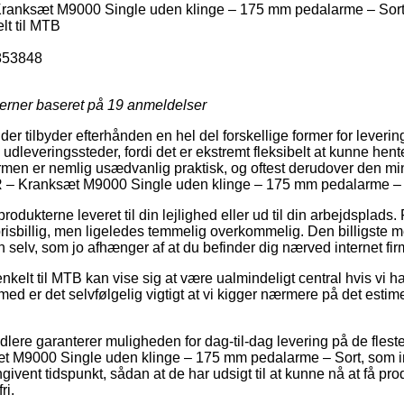
anksæt M9000 Single uden klinge – 175 mm pedalarme – Sor
t til MTB
853848
jerner baseret på
19
anmeldelser
er tilbyder efterhånden en hel del forskellige former for leverin
dleveringssteder, fordi det er ekstremt fleksibelt at kunne hente 
ormen er nemlig usædvanlig praktisk, og oftest derudover den min
 – Kranksæt M9000 Single uden klinge – 175 mm pedalarme – 
rodukterne leveret til din lejlighed eller ud til din arbejdsplads
isbillig, men ligeledes temmelig overkommelig. Den billigste me
n selv, som jo afhænger af at du befinder dig nærved internet fi
kelt til MTB kan vise sig at være ualmindeligt central hvis vi h
jemed er det selvfølgelig vigtigt at vi kigger nærmere på det esti
ndlere garanterer muligheden for dag-til-dag levering på de fles
M9000 Single uden klinge – 175 mm pedalarme – Sort, som imid
angivent tidspunkt, sådan at de har udsigt til at kunne nå at få pro
ri.