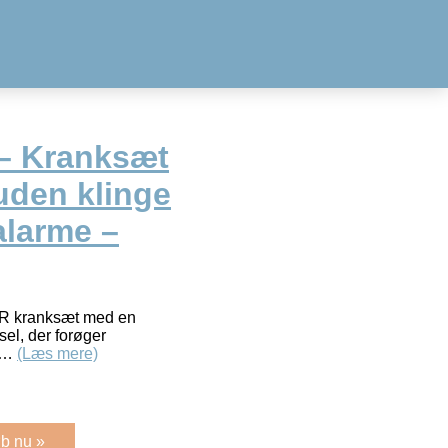
– Kranksæt
uden klinge
larme –
XTR kranksæt med en
sel, der forøger
ig…
(Læs mere)
b nu »