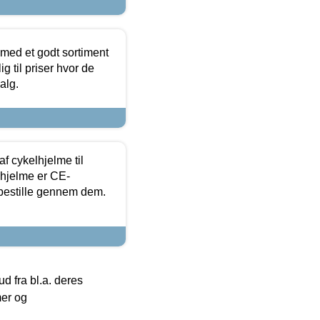
 med et godt sortiment
g til priser hvor de
alg.
f cykelhjelme til
lhjelme er CE-
 bestille gennem dem.
 fra bl.a. deres
mer og