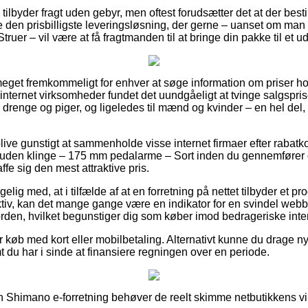
 tilbyder fragt uden gebyr, men oftest forudsætter det at der best
den prisbilligste leveringsløsning, der gerne – uanset om man
truer – vil være at få fragtmanden til at bringe din pakke til et u
meget fremkommeligt for enhver at søge information om priser hos 
internet virksomheder fundet det uundgåeligt at tvinge salgspri
til drenge og piger, og ligeledes til mænd og kvinder – en hel d
 blive gunstigt at sammenholde visse internet firmaer efter rab
den klinge – 175 mm pedalarme – Sort inden du gennemfører d
ffe sig den mest attraktive pris.
lig med, at i tilfælde af at en forretning på nettet tilbyder et pr
tiv, kan det mange gange være en indikator for en svindel webbuti
n orden, hvilket begunstiger dig som køber imod bedrageriske int
for køb med kort eller mobilbetaling. Alternativt kunne du drage n
mt du har i sinde at finansiere regningen over en periode.
n Shimano e-forretning behøver de reelt skimme netbutikkens vilk