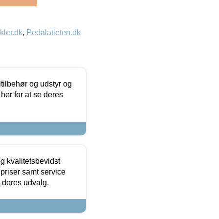
kler.dk
,
Pedalatleten.dk
ltilbehør og udstyr og
 her for at se deres
g kvalitetsbevidst
e priser samt service
e deres udvalg.