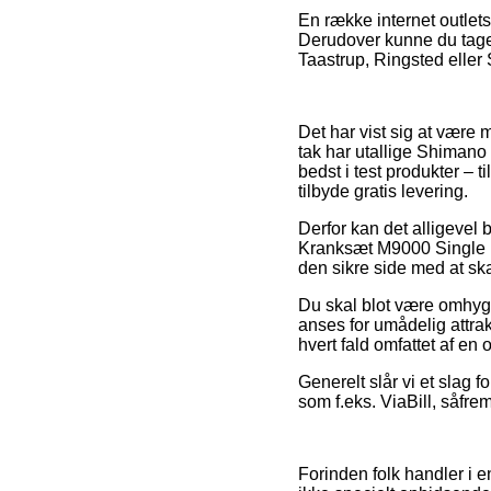
En række internet outlets
Derudover kunne du tage 
Taastrup, Ringsted eller S
Det har vist sig at være 
tak har utallige Shimano 
bedst i test produkter – 
tilbyde gratis levering.
Derfor kan det alligevel
Kranksæt M9000 Single u
den sikre side med at ska
Du skal blot være omhygge
anses for umådelig attrak
hvert fald omfattet af e
Generelt slår vi et slag 
som f.eks. ViaBill, såfre
Forinden folk handler i e