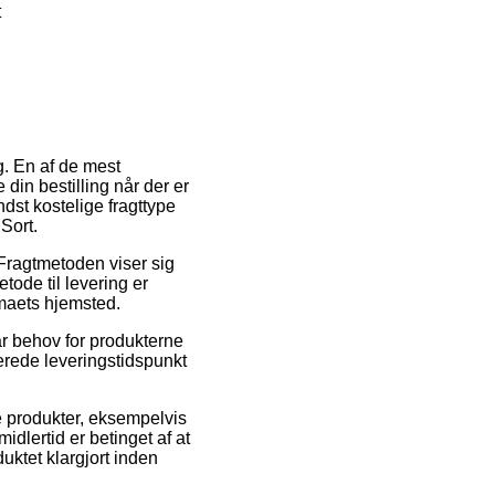
t
g. En af de mest
din bestilling når der er
dst kostelige fragttype
Sort.
. Fragtmetoden viser sig
tode til levering er
rmaets hjemsted.
ar behov for produkterne
merede leveringstidspunkt
te produkter, eksempelvis
lertid er betinget af at
duktet klargjort inden