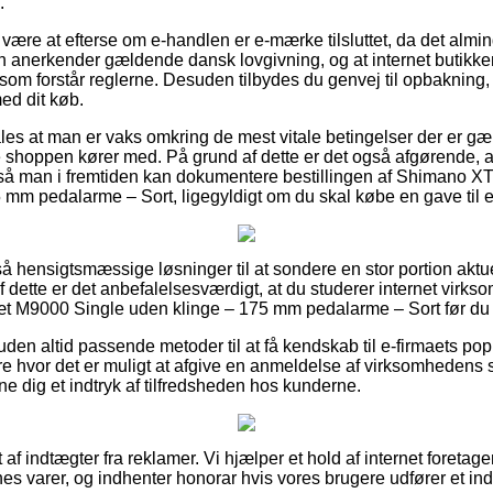
.
ære at efterse om e-handlen er e-mærke tilsluttet, da det almin
n anerkender gældende dansk lovgivning, og at internet butikken
som forstår reglerne. Desuden tilbydes du genvej til opbakning,
ed dit køb.
ales at man er vaks omkring de mest vitale betingelser der er gæ
ne shoppen kører med. På grund af dette er det også afgørende, at
 så man i fremtiden kan dokumentere bestillingen af Shimano
 mm pedalarme – Sort, ligegyldigt om du skal købe en gave til 
et så hensigtsmæssige løsninger til at sondere en stor portion ak
f dette er det anbefalelsesværdigt, at du studerer internet virk
M9000 Single uden klinge – 175 mm pedalarme – Sort før du 
en altid passende metoder til at få kendskab til e-firmaets pop
ere hvor det er muligt at afgive en anmeldelse af virksomhedens s
nne dig et indtryk af tilfredsheden hos kunderne.
af indtægter fra reklamer. Vi hjælper et hold af internet foretagen
nes varer, og indhenter honorar hvis vores brugere udfører et in