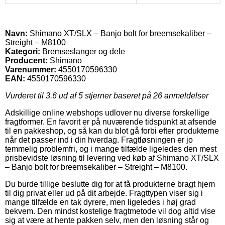
Navn:
Shimano XT/SLX – Banjo bolt for breemsekaliber –
Streight – M8100
Kategori:
Bremseslanger og dele
Producent:
Shimano
Varenummer:
4550170596330
EAN:
4550170596330
Vurderet til
3.6
ud af 5 stjerner baseret på
26
anmeldelser
Adskillige online webshops udlover nu diverse forskellige
fragtformer. En favorit er på nuværende tidspunkt at afsende
til en pakkeshop, og så kan du blot gå forbi efter produkterne
når det passer ind i din hverdag. Fragtløsningen er jo
temmelig problemfri, og i mange tilfælde ligeledes den mest
prisbevidste løsning til levering ved køb af Shimano XT/SLX
– Banjo bolt for breemsekaliber – Streight – M8100.
Du burde tillige beslutte dig for at få produkterne bragt hjem
til dig privat eller ud på dit arbejde. Fragttypen viser sig i
mange tilfælde en tak dyrere, men ligeledes i høj grad
bekvem. Den mindst kostelige fragtmetode vil dog altid vise
sig at være at hente pakken selv, men den løsning står og