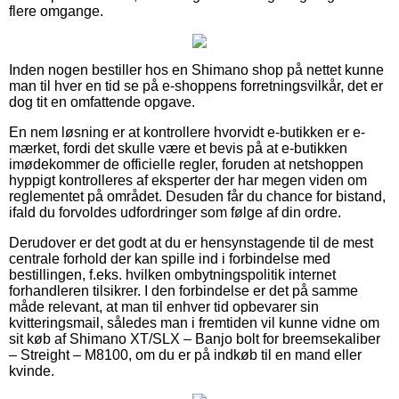
flere omgange.
Inden nogen bestiller hos en Shimano shop på nettet kunne
man til hver en tid se på e-shoppens forretningsvilkår, det er
dog tit en omfattende opgave.
En nem løsning er at kontrollere hvorvidt e-butikken er e-
mærket, fordi det skulle være et bevis på at e-butikken
imødekommer de officielle regler, foruden at netshoppen
hyppigt kontrolleres af eksperter der har megen viden om
reglementet på området. Desuden får du chance for bistand,
ifald du forvoldes udfordringer som følge af din ordre.
Derudover er det godt at du er hensynstagende til de mest
centrale forhold der kan spille ind i forbindelse med
bestillingen, f.eks. hvilken ombytningspolitik internet
forhandleren tilsikrer. I den forbindelse er det på samme
måde relevant, at man til enhver tid opbevarer sin
kvitteringsmail, således man i fremtiden vil kunne vidne om
sit køb af Shimano XT/SLX – Banjo bolt for breemsekaliber
– Streight – M8100, om du er på indkøb til en mand eller
kvinde.