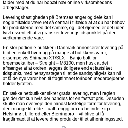
falder med at du har bopæl nær online virksomhedens
arbejdslager.
Leveringshastigheden på Bremseslanger og dele kan i
nogle tilfælde være ret så central i tilfælde af at du har behov
for produkterne med det samme, og i det øjemed er det uden
tvivl essentielt at vi gransker leveringstidspunktet på den
vedkommende vare.
En stor portion e-butikker i Danmark annoncerer levering på
blot en enkelt hverdag på mange af butikkens varer,
eksempelvis Shimano XT/SLX – Banjo bolt for
breemsekaliber – Streight – M8100, men husk at det
afhænger af at ordren lægges tidligere end et fastslået
tidspunkt, med hensynstagen til at de sandsynligvis kan nå
at få de nye varer hen til fragtfirmaet forinden medarbejderne
holder fyraften.
En række netbutikker sikrer gratis levering, men i reglen
gælder det kun hvis der handles for en fastsat pris. Desuden
skulle man overveje den mindst kostelige form for levering,
der i mange tilfælde – uafhængig om du befinder sig i
Helsingør, Lillerød eller Bjerringbro – vil blive at få
fragtfirmaet til at levere dine produkter til et afhentningssted.