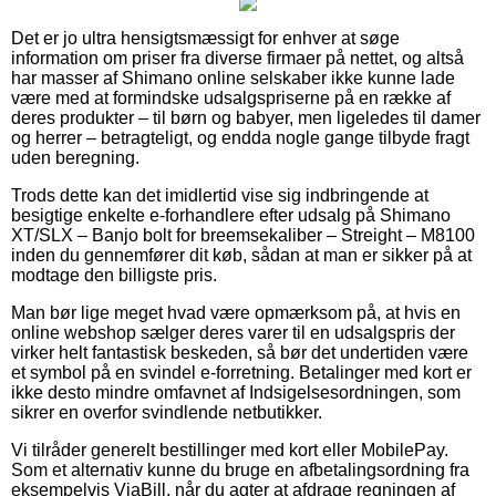
Det er jo ultra hensigtsmæssigt for enhver at søge
information om priser fra diverse firmaer på nettet, og altså
har masser af Shimano online selskaber ikke kunne lade
være med at formindske udsalgspriserne på en række af
deres produkter – til børn og babyer, men ligeledes til damer
og herrer – betragteligt, og endda nogle gange tilbyde fragt
uden beregning.
Trods dette kan det imidlertid vise sig indbringende at
besigtige enkelte e-forhandlere efter udsalg på Shimano
XT/SLX – Banjo bolt for breemsekaliber – Streight – M8100
inden du gennemfører dit køb, sådan at man er sikker på at
modtage den billigste pris.
Man bør lige meget hvad være opmærksom på, at hvis en
online webshop sælger deres varer til en udsalgspris der
virker helt fantastisk beskeden, så bør det undertiden være
et symbol på en svindel e-forretning. Betalinger med kort er
ikke desto mindre omfavnet af Indsigelsesordningen, som
sikrer en overfor svindlende netbutikker.
Vi tilråder generelt bestillinger med kort eller MobilePay.
Som et alternativ kunne du bruge en afbetalingsordning fra
eksempelvis ViaBill, når du agter at afdrage regningen af