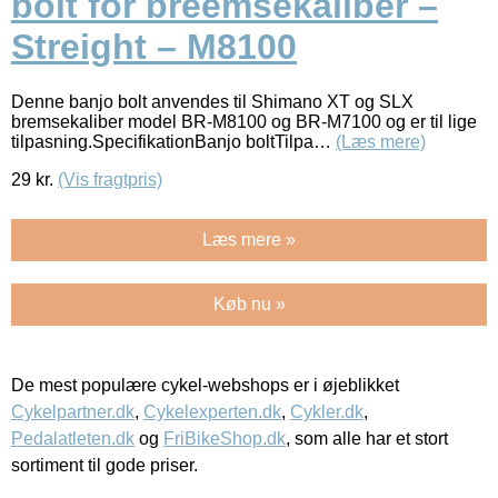
bolt for breemsekaliber –
Streight – M8100
Denne banjo bolt anvendes til Shimano XT og SLX
bremsekaliber model BR-M8100 og BR-M7100 og er til lige
tilpasning.SpecifikationBanjo boltTilpa…
(Læs mere)
29
kr.
(Vis fragtpris)
Læs mere »
Køb nu »
De mest populære cykel-webshops er i øjeblikket
Cykelpartner.dk
,
Cykelexperten.dk
,
Cykler.dk
,
Pedalatleten.dk
og
FriBikeShop.dk
, som alle har et stort
sortiment til gode priser.