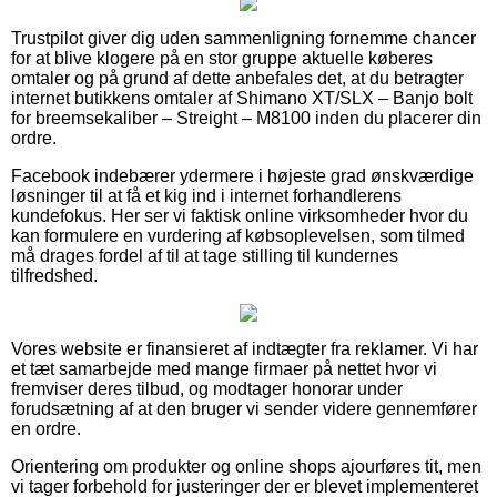
Trustpilot giver dig uden sammenligning fornemme chancer
for at blive klogere på en stor gruppe aktuelle køberes
omtaler og på grund af dette anbefales det, at du betragter
internet butikkens omtaler af Shimano XT/SLX – Banjo bolt
for breemsekaliber – Streight – M8100 inden du placerer din
ordre.
Facebook indebærer ydermere i højeste grad ønskværdige
løsninger til at få et kig ind i internet forhandlerens
kundefokus. Her ser vi faktisk online virksomheder hvor du
kan formulere en vurdering af købsoplevelsen, som tilmed
må drages fordel af til at tage stilling til kundernes
tilfredshed.
Vores website er finansieret af indtægter fra reklamer. Vi har
et tæt samarbejde med mange firmaer på nettet hvor vi
fremviser deres tilbud, og modtager honorar under
forudsætning af at den bruger vi sender videre gennemfører
en ordre.
Orientering om produkter og online shops ajourføres tit, men
vi tager forbehold for justeringer der er blevet implementeret