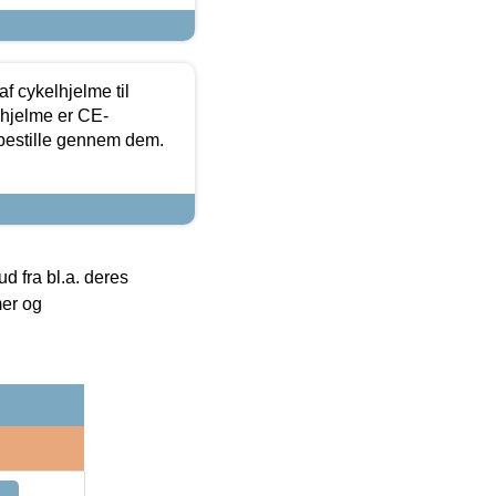
f cykelhjelme til
lhjelme er CE-
 bestille gennem dem.
 fra bl.a. deres
mer og