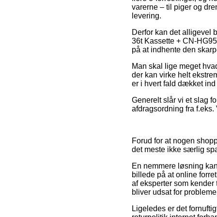
varerne – til piger og dr
levering.
Derfor kan det alligevel 
36t Kassette + CN-HG95 X
på at indhente den skarpe
Man skal lige meget hvad 
der kan virke helt ekstre
er i hvert fald dækket in
Generelt slår vi et slag 
afdragsordning fra f.eks.
Forud for at nogen shopp
det meste ikke særlig s
En nemmere løsning kan d
billede på at online forre
af eksperter som kender t
bliver udsat for probleme
Ligeledes er det fornufti