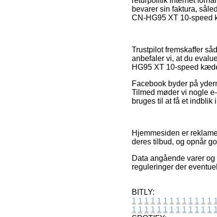
returpolitik internet for
bevarer sin faktura, sål
CN-HG95 XT 10-speed kæd
Trustpilot fremskaffer såd
anbefaler vi, at du eva
HG95 XT 10-speed kæde 
Facebook byder på yderme
Tilmed møder vi nogle e-
bruges til at få et indbli
Hjemmesiden er reklamefi
deres tilbud, og opnår 
Data angående varer og s
reguleringer der eventuel
BITLY:
1
1
1
1
1
1
1
1
1
1
1
1
1
1
1
1
1
1
1
1
1
1
1
1
1
1