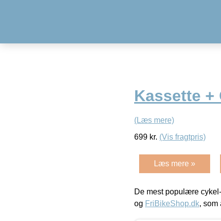
Kassette +
(Læs mere)
699
kr.
(Vis fragtpris)
Læs mere »
De mest populære cykel-
og
FriBikeShop.dk
, som 