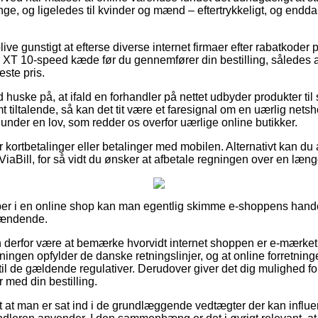
enge, og ligeledes til kvinder og mænd – eftertrykkeligt, og endd
blive gunstigt at efterse diverse internet firmaer efter rabatkod
T 10-speed kæde før du gennemfører din bestilling, således at 
ste pris.
huske på, at ifald en forhandler på nettet udbyder produkter til 
mt tiltalende, så kan det tit være et faresignal om en uærlig nets
d under en lov, som redder os overfor uærlige online butikker.
for kortbetalinger eller betalinger med mobilen. Alternativt kan d
 ViaBill, for så vidt du ønsker at afbetale regningen over en læn
er i en online shop kan man egentlig skimme e-shoppens handels
pændende.
erfor være at bemærke hvorvidt internet shoppen er e-mærket, 
tningen opfylder de danske retningslinjer, og at online forretningen
il de gældende regulativer. Derudover giver det dig mulighed for
r med din bestilling.
gt at man er sat ind i de grundlæggende vedtægter der kan influe