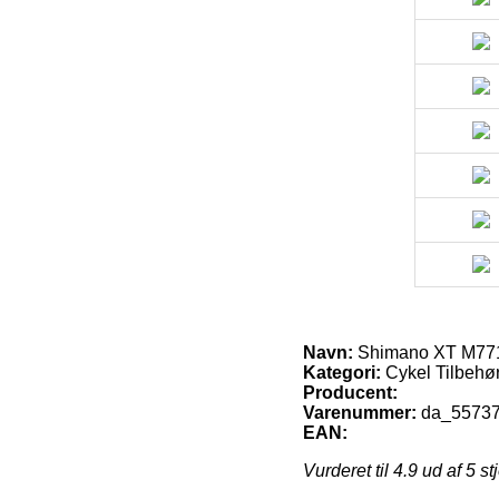
Navn:
Shimano XT M771
Kategori:
Cykel Tilbehø
Producent:
Varenummer:
da_5573
EAN:
Vurderet til
4.9
ud af 5 st