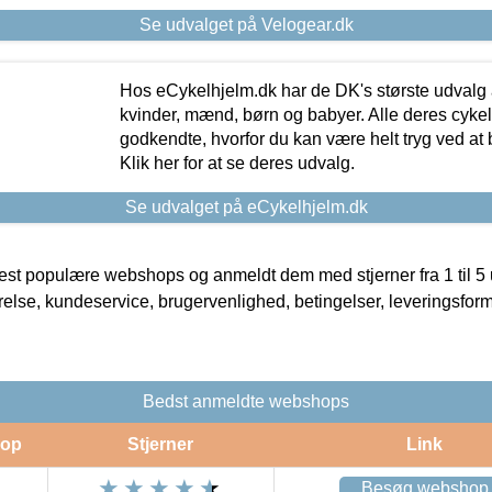
Se udvalget på Velogear.dk
Hos eCykelhjelm.dk har de DK's største udvalg a
kvinder, mænd, børn og babyer. Alle deres cyke
godkendte, hvorfor du kan være helt tryg ved at
Klik her for at se deres udvalg.
Se udvalget på eCykelhjelm.dk
t populære webshops og anmeldt dem med stjerner fra 1 til 5 ud
rrelse, kundeservice, brugervenlighed, betingelser, leveringsfor
Bedst anmeldte webshops
op
Stjerner
Link
Besøg webshop