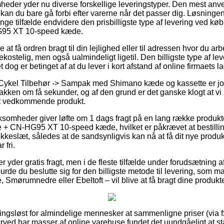
eder yder nu diverse forskellige leveringstyper. Den mest anven
kan du bare gå forbi efter varerne når det passer dig. Løsninge
ge tilfælde endvidere den prisbilligste type af levering ved 
G95 XT 10-speed kæde.
 at få ordren bragt til din lejlighed eller til adressen hvor du ar
kostelig, men også ualmindeligt ligetil. Den billigste type af leve
 dog er betinget af at du lever i kort afstand af online firmaets la
 Cykel Tilbehør -> Sampak med Shimano kæde og kassette er jo
akken om få sekunder, og af den grund er det ganske klogt at vi 
det vedkommende produkt.
irksomheder giver løfte om 1 dags fragt på en lang række produ
 + CN-HG95 XT 10-speed kæde, hvilket er påkrævet at bestill
lokkeslæt, således at de sandsynligvis kan nå at få dit nye produk
 fri.
r yder gratis fragt, men i de fleste tilfælde under forudsætning a
urde du beslutte sig for den billigste metode til levering, som
 Smørumnedre eller Ebeltoft – vil blive at få bragt dine produkt
ningsløst for almindelige mennesker at sammenligne priser (via f
herved har masser af online varehuse fundet det uundgåeligt at 