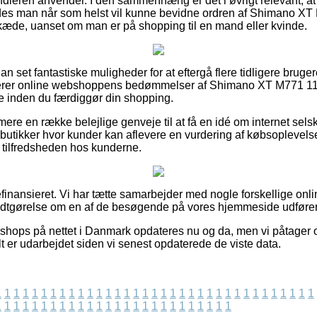
handleren anvender. I den sammenhæng er det i øvrigt relevant, a
edes man når som helst vil kunne bevidne ordren af Shimano XT
e, uanset om man er på shopping til en mand eller kvinde.
an set fantastiske muligheder for at eftergå flere tidligere bruger
luerer online webshoppens bedømmelser af Shimano XT M771 11
inden du færdiggør din shopping.
re en række belejlige genveje til at få en idé om internet sel
butikker hvor kunder kan aflevere en vurdering af købsoplevelse
k i tilfredsheden hos kunderne.
nansieret. Vi har tætte samarbejder med nogle forskellige onlin
godtgørelse om en af de besøgende på vores hjemmeside udfører
hops på nettet i Danmark opdateres nu og da, men vi påtager os
t er udarbejdet siden vi senest opdaterede de viste data.
1
1
1
1
1
1
1
1
1
1
1
1
1
1
1
1
1
1
1
1
1
1
1
1
1
1
1
1
1
1
1
1
1
1
1
1
1
1
1
1
1
1
1
1
1
1
1
1
1
1
1
1
1
1
1
1
1
1
1
1
1