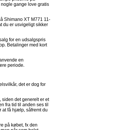
a nogle gange love gratis
er på Shimano XT M771 11-
du er usvigeligt sikker
salg for en udsalgspris
hop. Betalinger med kort
u anvende en
gere periode.
vilkår, det er dog for
siden det generelt er et
 fra tid til anden ses til
 at få hjælp, såfremt du
re på købet, fx den