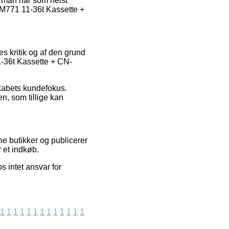
t man når som helst
 M771 11-36t Kassette +
es kritik og af den grund
-36t Kassette + CN-
skabets kundefokus.
n, som tillige kan
e butikker og publicerer
 et indkøb.
 intet ansvar for
1
1
1
1
1
1
1
1
1
1
1
1
1