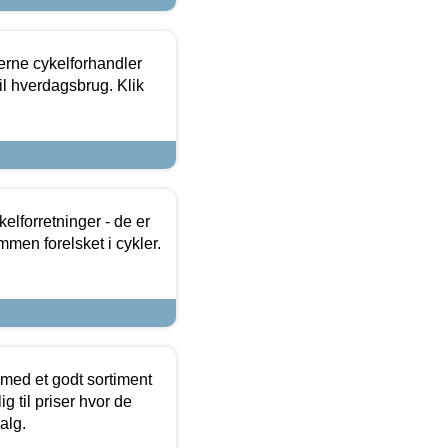
erne cykelforhandler
til hverdagsbrug. Klik
lforretninger - de er
mmen forelsket i cykler.
 med et godt sortiment
g til priser hvor de
alg.