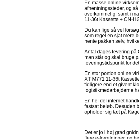
En masse online virksomh
afhentningssteder, og så 
overkommelig, samt i man
11-36t Kassette + CN-H
Du kan lige så vel forsøge
som regel en sjat mere be
hente pakken selv, hvilket
Antal dages levering på
man står og skal bruge p
leveringstidspunkt for 
En stor portion online v
XT M771 11-36t Kassette
tidligere end et givent k
logistikmedarbejderne har
En hel del internet handle
fastsat beløb. Desuden b
opholder sig tæt på Køge,
Det er jo i høj grad gnid
flere e-forretninger, og 