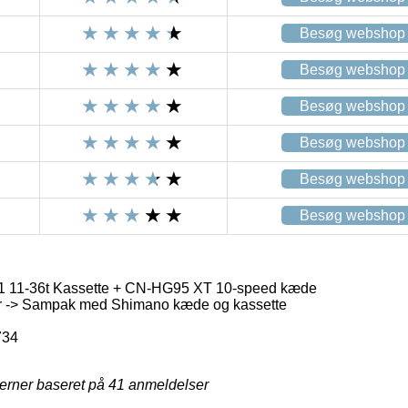
Besøg webshop
Besøg webshop
Besøg webshop
Besøg webshop
Besøg webshop
Besøg webshop
 11-36t Kassette + CN-HG95 XT 10-speed kæde
r -> Sampak med Shimano kæde og kassette
734
jerner baseret på
41
anmeldelser