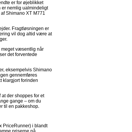
dte er for øjeblikket
n er nemlig ualmindeligt
køb af Shimano XT M771
bejder. Fragtløsningen er
ring vil dog altid være at
ger.
 meget væsentlig når
ser det forventede
kter, eksempelvis Shimano
ingen gennemføres
t klargjort forinden
f at der shoppes for et
 mange gange – om du
er til en pakkeshop.
x PriceRunner) i blandt
stampe priserne på