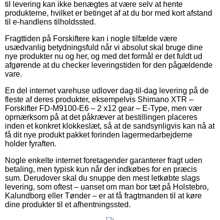
til levering kan ikke benægtes at være selv at hente
produkterne, hvilket er betinget af at du bor med kort afstand
til e-handlens tilholdssted.
Fragttiden på Forskiftere kan i nogle tilfælde være
usædvanlig betydningsfuld når vi absolut skal bruge dine
nye produkter nu og her, og med det formål er det fuldt ud
afgørende at du checker leveringstiden for den pågældende
vare.
En del internet varehuse udlover dag-til-dag levering på de
fleste af deres produkter, eksempelvis Shimano XTR –
Forskifter FD-M9100-E6 – 2 x12 gear – E-Type, men vær
opmærksom på at det påkræver at bestillingen placeres
inden et konkret klokkeslæt, så at de sandsynligvis kan nå at
få dit nye produkt pakket forinden lagermedarbejderne
holder fyraften.
Nogle enkelte internet foretagender garanterer fragt uden
betaling, men typisk kun når der indkøbes for en præcis
sum. Derudover skal du snuppe den mest letkøbte slags
levering, som oftest – uanset om man bor tæt på Holstebro,
Kalundborg eller Tønder – er at få fragtmanden til at køre
dine produkter til et afhentningssted.