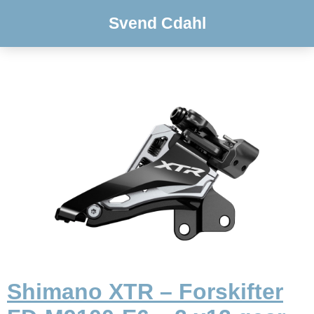
Svend Cdahl
Shimano XTR – Forskifter