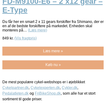
FD-M9100-E6 – 2 x12 gear –
E-Type
Du får her en smart 2 x 11 gears forskifter fra Shimano, der er
en af de bedste forskiftere på markedet. Enheden skal
monteres på…
(Læs mere)
849
kr.
(Vis fragtpris)
Læs mere »
Køb nu »
De mest populære cykel-webshops er i øjeblikket
Cykelpartner.dk
,
Cykelexperten.dk
,
Cykler.dk
,
Pedalatleten.dk
og
FriBikeShop.dk
, som alle har et stort
sortiment til gode priser.