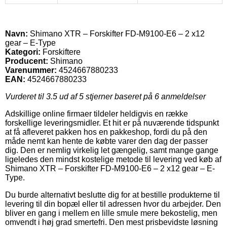
Navn:
Shimano XTR – Forskifter FD-M9100-E6 – 2 x12
gear – E-Type
Kategori:
Forskiftere
Producent:
Shimano
Varenummer:
4524667880233
EAN:
4524667880233
Vurderet til
3.5
ud af 5 stjerner baseret på
6
anmeldelser
Adskillige online firmaer tildeler heldigvis en række
forskellige leveringsmidler. Et hit er på nuværende tidspunkt
at få afleveret pakken hos en pakkeshop, fordi du på den
måde nemt kan hente de købte varer den dag der passer
dig. Den er nemlig virkelig let gængelig, samt mange gange
ligeledes den mindst kostelige metode til levering ved køb af
Shimano XTR – Forskifter FD-M9100-E6 – 2 x12 gear – E-
Type.
Du burde alternativt beslutte dig for at bestille produkterne til
levering til din bopæl eller til adressen hvor du arbejder. Den
bliver en gang i mellem en lille smule mere bekostelig, men
omvendt i høj grad smertefri. Den mest prisbevidste løsning