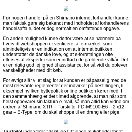
Før nogen handler på en Shimano internet forhandler kunne
man faktisk gøre sig bekendt med indholdet af forhandlerens
handelsaftale, det er dog normalt en omfattende opgave.
En anden mulighed kunne derfor være at se nærmere på
hvorvidt webshoppen er verificeret af e-mærket, som
almindeligvis er en indikation om at internet butikken
understøtter de danske love, og at e-forretningen ofte
efterses af eksperter som er indført i de gældende vilkår. Det
er en rigtig god lejlighed til assistance, for så vidt du oplever
vanskeligheder med dit køb.
For øvrigt slår vi et slag for at kunden er påpasselig med de
mest relevante reglementer der indvirker på bestillingen, til
eksempel hvilken byttepolitik online butikken kører med. I
den sammenhæng er det tilmed afgørende, at man når som
helst opbevarer sin faktura e-mail, så man altid kan vidne om
ordren af Shimano XTR – Forskifter FD-M9100-E6 – 2 x12
gear – E-Type, om du skal shoppe til en dreng eller pige.
Trustpilot indebærer adskillige tiltalende muligheder for at