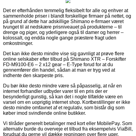
Det er efterhånden temmelig fleksibelt for alle og enhver at
sammenholde priser i blandt forskellige firmaer på nettet, og
på grund af dette har adskillige Shimano e-firmaer været
tvunget til at nedskære prisniveauet på produkterne – til
drenge og piger, og yderligere også til damer og herrer –
kolossalt, og endda nogle gange præstere fragt uden
omkostninger.
Det kan ikke desto mindre vise sig gavnligt at prøve flere
online selskaber efter tilbud på Shimano XTR – Forskifter
FD-M9100-E6 – 2 x12 gear – E-Type forud for at du
gennemfører din handel, sådan at man er tryg ved at
indhente den skarpeste pris.
Du bør ikke desto mindre være så påpasselig, at når en
internet forhandler udbyder varer til en pris der er
besynderligt gunstig, så kan det i nogle tilfælde være en
varsel om en uoprigtig internet shop. Kortbestillinger er ikke
desto mindre omfavnet af et regulativ, som bistår dig som
køber imod svindlende online butikker.
Vi tilråder generelt betalinger med kort eller MobilePay. Som
alternativ burde du overveje et tilbud fra eksempelvis ViaBill,
forudsat du gerne vil dække regningen over flere uger.