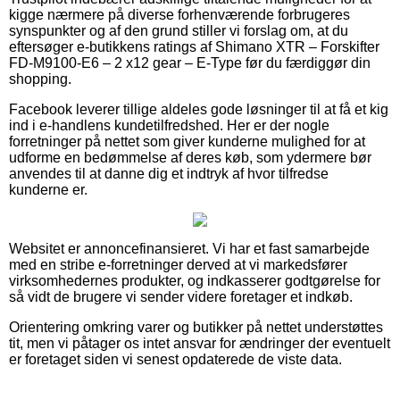
kigge nærmere på diverse forhenværende forbrugeres
synspunkter og af den grund stiller vi forslag om, at du
eftersøger e-butikkens ratings af Shimano XTR – Forskifter
FD-M9100-E6 – 2 x12 gear – E-Type før du færdiggør din
shopping.
Facebook leverer tillige aldeles gode løsninger til at få et kig
ind i e-handlens kundetilfredshed. Her er der nogle
forretninger på nettet som giver kunderne mulighed for at
udforme en bedømmelse af deres køb, som ydermere bør
anvendes til at danne dig et indtryk af hvor tilfredse
kunderne er.
Websitet er annoncefinansieret. Vi har et fast samarbejde
med en stribe e-forretninger derved at vi markedsfører
virksomhedernes produkter, og indkasserer godtgørelse for
så vidt de brugere vi sender videre foretager et indkøb.
Orientering omkring varer og butikker på nettet understøttes
tit, men vi påtager os intet ansvar for ændringer der eventuelt
er foretaget siden vi senest opdaterede de viste data.