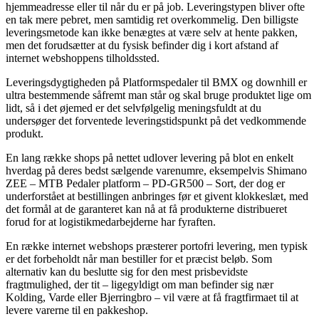
hjemmeadresse eller til når du er på job. Leveringstypen bliver ofte
en tak mere pebret, men samtidig ret overkommelig. Den billigste
leveringsmetode kan ikke benægtes at være selv at hente pakken,
men det forudsætter at du fysisk befinder dig i kort afstand af
internet webshoppens tilholdssted.
Leveringsdygtigheden på Platformspedaler til BMX og downhill er
ultra bestemmende såfremt man står og skal bruge produktet lige om
lidt, så i det øjemed er det selvfølgelig meningsfuldt at du
undersøger det forventede leveringstidspunkt på det vedkommende
produkt.
En lang række shops på nettet udlover levering på blot en enkelt
hverdag på deres bedst sælgende varenumre, eksempelvis Shimano
ZEE – MTB Pedaler platform – PD-GR500 – Sort, der dog er
underforstået at bestillingen anbringes før et givent klokkeslæt, med
det formål at de garanteret kan nå at få produkterne distribueret
forud for at logistikmedarbejderne har fyraften.
En række internet webshops præsterer portofri levering, men typisk
er det forbeholdt når man bestiller for et præcist beløb. Som
alternativ kan du beslutte sig for den mest prisbevidste
fragtmulighed, der tit – ligegyldigt om man befinder sig nær
Kolding, Varde eller Bjerringbro – vil være at få fragtfirmaet til at
levere varerne til en pakkeshop.