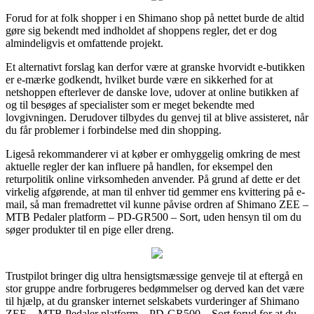
Forud for at folk shopper i en Shimano shop på nettet burde de altid
gøre sig bekendt med indholdet af shoppens regler, det er dog
almindeligvis et omfattende projekt.
Et alternativt forslag kan derfor være at granske hvorvidt e-butikken
er e-mærke godkendt, hvilket burde være en sikkerhed for at
netshoppen efterlever de danske love, udover at online butikken af
og til besøges af specialister som er meget bekendte med
lovgivningen. Derudover tilbydes du genvej til at blive assisteret, når
du får problemer i forbindelse med din shopping.
Ligeså rekommanderer vi at køber er omhyggelig omkring de mest
aktuelle regler der kan influere på handlen, for eksempel den
returpolitik online virksomheden anvender. På grund af dette er det
virkelig afgørende, at man til enhver tid gemmer ens kvittering på e-
mail, så man fremadrettet vil kunne påvise ordren af Shimano ZEE –
MTB Pedaler platform – PD-GR500 – Sort, uden hensyn til om du
søger produkter til en pige eller dreng.
Trustpilot bringer dig ultra hensigtsmæssige genveje til at eftergå en
stor gruppe andre forbrugeres bedømmelser og derved kan det være
til hjælp, at du gransker internet selskabets vurderinger af Shimano
ZEE – MTB Pedaler platform – PD-GR500 – Sort forud for at du