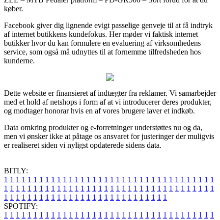
køber.
Facebook giver dig lignende evigt passelige genveje til at få indtryk
af internet butikkens kundefokus. Her møder vi faktisk internet
butikker hvor du kan formulere en evaluering af virksomhedens
service, som også må udnyttes til at fornemme tilfredsheden hos
kunderne.
Dette website er finansieret af indtægter fra reklamer. Vi samarbejder
med et hold af netshops i form af at vi introducerer deres produkter,
og modtager honorar hvis en af vores brugere laver et indkøb.
Data omkring produkter og e-forretninger understøttes nu og da,
men vi ønsker ikke at påtage os ansvaret for justeringer der muligvis
er realiseret siden vi nyligst opdaterede sidens data.
BITLY:
1
1
1
1
1
1
1
1
1
1
1
1
1
1
1
1
1
1
1
1
1
1
1
1
1
1
1
1
1
1
1
1
1
1
1
1
1
1
1
1
1
1
1
1
1
1
1
1
1
1
1
1
1
1
1
1
1
1
1
1
1
1
1
1
1
1
1
1
1
1
1
1
1
1
1
1
1
1
1
1
1
1
1
1
1
1
1
1
1
1
1
1
1
1
1
1
1
1
1
1
SPOTIFY:
1
1
1
1
1
1
1
1
1
1
1
1
1
1
1
1
1
1
1
1
1
1
1
1
1
1
1
1
1
1
1
1
1
1
1
1