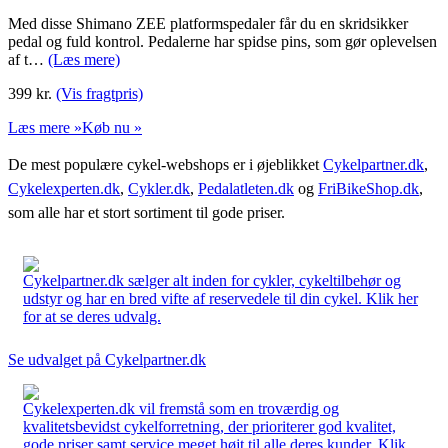
Med disse Shimano ZEE platformspedaler får du en skridsikker
pedal og fuld kontrol. Pedalerne har spidse pins, som gør oplevelsen
af t…
(Læs mere)
399
kr.
(Vis fragtpris)
Læs mere »
Køb nu »
De mest populære cykel-webshops er i øjeblikket
Cykelpartner.dk
,
Cykelexperten.dk
,
Cykler.dk
,
Pedalatleten.dk
og
FriBikeShop.dk
,
som alle har et stort sortiment til gode priser.
Cykelpartner.dk sælger alt inden for cykler, cykeltilbehør og
udstyr og har en bred vifte af reservedele til din cykel. Klik her
for at se deres udvalg.
Se udvalget på Cykelpartner.dk
Cykelexperten.dk vil fremstå som en troværdig og
kvalitetsbevidst cykelforretning, der prioriterer god kvalitet,
gode priser samt service meget højt til alle deres kunder. Klik