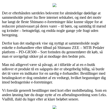
Det er efterhånden særdeles bekvemt for almindelige dødelige at
sammenholde priser fra flere internet selskaber, og med det motiv
har langt de fleste Shimano e-forretninger ikke kunne slippe for at
reducere prisniveauet på deres varer – til børn, og samtidig til mænd
og kvinder – betragteligt, og endda nogle gange yde fragt uden
beregning.
Derfor kan det stadigvæk vise sig nyttigt at sammenholde nogle
enkelte e-forhandlere efter tilbud på Shimano ZEE – MTB Pedaler
platform – PD-GR500 – Sort forinden du gennemfører dit køb, så
man er usvigeligt sikker på at modtage den bedste pris.
Man må alligevel være så påvagt, at i tilfælde af at en e-butik
udlover et produkt til en salgspris der er ubegribelig billig, så burde
det tit være en indikator for en uærlig e-forhandler. Bestillinger med
betalingskort er dog omsluttet af en vedtægt, hvilket begunstiger dig
imod bedrageriske e-forretninger.
Vi foreslår generelt bestillinger med kort eller mobilbetaling. Som en
anden løsning bør du drage nytte af en afbetalingsordning som f.eks.
ViaBill, ifald du higer efter at klare beløbet senere.