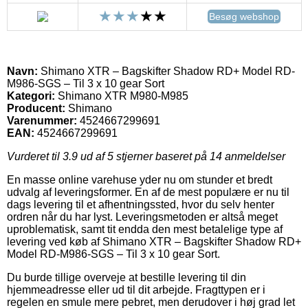
Besøg webshop
Navn:
Shimano XTR – Bagskifter Shadow RD+ Model RD-
M986-SGS – Til 3 x 10 gear Sort
Kategori:
Shimano XTR M980-M985
Producent:
Shimano
Varenummer:
4524667299691
EAN:
4524667299691
Vurderet til
3.9
ud af 5 stjerner baseret på
14
anmeldelser
En masse online varehuse yder nu om stunder et bredt
udvalg af leveringsformer. En af de mest populære er nu til
dags levering til et afhentningssted, hvor du selv henter
ordren når du har lyst. Leveringsmetoden er altså meget
uproblematisk, samt tit endda den mest betalelige type af
levering ved køb af Shimano XTR – Bagskifter Shadow RD+
Model RD-M986-SGS – Til 3 x 10 gear Sort.
Du burde tillige overveje at bestille levering til din
hjemmeadresse eller ud til dit arbejde. Fragttypen er i
regelen en smule mere pebret, men derudover i høj grad let