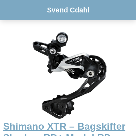
Svend Cdahl
Shimano XTR – Bagskifter