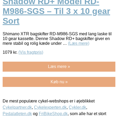
Shadow RD+ Model RD-
M986-SGS – Til 3 x 10 gear
Sort
Shimano XTR bagskifter RD-M986-SGS med lang laske til
10 gear kassette. Denne Shadow RD+ bagskifter giver en
mere stabil og rolig kæde under …
(Læs mere)
1079
kr.
(Vis fragtpris)
Læs mere »
Køb nu »
De mest populære cykel-webshops er i øjeblikket
Cykelpartner.dk
,
Cykelexperten.dk
,
Cykler.dk
,
Pedalatleten.dk
og
FriBikeShop.dk
, som alle har et stort