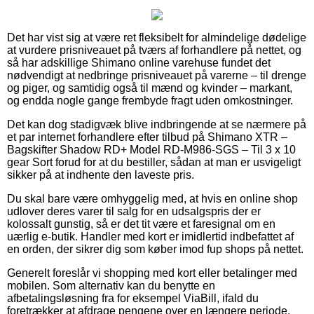
Det har vist sig at være ret fleksibelt for almindelige dødelige
at vurdere prisniveauet på tværs af forhandlere på nettet, og
så har adskillige Shimano online varehuse fundet det
nødvendigt at nedbringe prisniveauet på varerne – til drenge
og piger, og samtidig også til mænd og kvinder – markant,
og endda nogle gange frembyde fragt uden omkostninger.
Det kan dog stadigvæk blive indbringende at se nærmere på
et par internet forhandlere efter tilbud på Shimano XTR –
Bagskifter Shadow RD+ Model RD-M986-SGS – Til 3 x 10
gear Sort forud for at du bestiller, sådan at man er usvigeligt
sikker på at indhente den laveste pris.
Du skal bare være omhyggelig med, at hvis en online shop
udlover deres varer til salg for en udsalgspris der er
kolossalt gunstig, så er det tit være et faresignal om en
uærlig e-butik. Handler med kort er imidlertid indbefattet af
en orden, der sikrer dig som køber imod fup shops på nettet.
Generelt foreslår vi shopping med kort eller betalinger med
mobilen. Som alternativ kan du benytte en
afbetalingsløsning fra for eksempel ViaBill, ifald du
foretrækker at afdrage pengene over en længere periode.