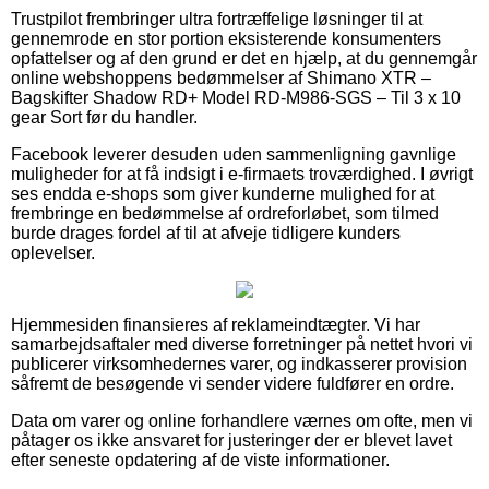
Trustpilot frembringer ultra fortræffelige løsninger til at
gennemrode en stor portion eksisterende konsumenters
opfattelser og af den grund er det en hjælp, at du gennemgår
online webshoppens bedømmelser af Shimano XTR –
Bagskifter Shadow RD+ Model RD-M986-SGS – Til 3 x 10
gear Sort før du handler.
Facebook leverer desuden uden sammenligning gavnlige
muligheder for at få indsigt i e-firmaets troværdighed. I øvrigt
ses endda e-shops som giver kunderne mulighed for at
frembringe en bedømmelse af ordreforløbet, som tilmed
burde drages fordel af til at afveje tidligere kunders
oplevelser.
Hjemmesiden finansieres af reklameindtægter. Vi har
samarbejdsaftaler med diverse forretninger på nettet hvori vi
publicerer virksomhedernes varer, og indkasserer provision
såfremt de besøgende vi sender videre fuldfører en ordre.
Data om varer og online forhandlere værnes om ofte, men vi
påtager os ikke ansvaret for justeringer der er blevet lavet
efter seneste opdatering af de viste informationer.