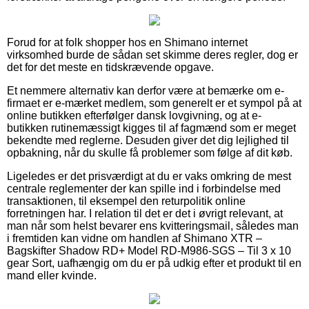
Forud for at folk shopper hos en Shimano internet
virksomhed burde de sådan set skimme deres regler, dog er
det for det meste en tidskrævende opgave.
Et nemmere alternativ kan derfor være at bemærke om e-
firmaet er e-mærket medlem, som generelt er et sympol på at
online butikken efterfølger dansk lovgivning, og at e-
butikken rutinemæssigt kigges til af fagmænd som er meget
bekendte med reglerne. Desuden giver det dig lejlighed til
opbakning, når du skulle få problemer som følge af dit køb.
Ligeledes er det prisværdigt at du er vaks omkring de mest
centrale reglementer der kan spille ind i forbindelse med
transaktionen, til eksempel den returpolitik online
forretningen har. I relation til det er det i øvrigt relevant, at
man når som helst bevarer ens kvitteringsmail, således man
i fremtiden kan vidne om handlen af Shimano XTR –
Bagskifter Shadow RD+ Model RD-M986-SGS – Til 3 x 10
gear Sort, uafhængig om du er på udkig efter et produkt til en
mand eller kvinde.