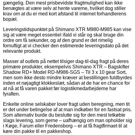
gængelig. Den mest prisbevidste fragtmulighed kan ikke
benægtes at være selv at hente varerne, hvilket dog stiller
krav om at du er med kort afstand til internet forhandlerens
bopæl.
Leveringstidspunktet på Shimano XTR M980-M985 kan vise
sig at være meget essentiel ifald vi står og skal bruge din
ordre om få sekunder, og af den grund er det rimelig
fornuftigt at vi checker den estimerede leveringsdato på det
relevante produkt.
Masser af outlets på nettet tilsiger dag-til-dag fragt på deres
primære produkter, eksempelvis Shimano XTR – Bagskifter
Shadow RD+ Model RD-M986-SGS – Til 3 x 10 gear Sort,
men som ikke desto mindre kræver at bestillingen fuldbyrdes
inden et nøjagtigt klokkeslæt, sådan at de har en chance for
at nå at få varen pakket før logistikmedarbejderne har
fyraften.
Enkelte online selskaber lover fragt uden beregning, men tit
er det under betingelse af at man indkøber for en fastsat pris.
Som alternativ burde du beslutte sig for den mest letkøbte
slags levering, som gerne – uafhængig om man opholder sig
i Køge, Farum eller Fredensborg – er at få fragtfirmaet til at
køre din pakke til en pakkeshop.