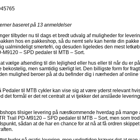
945765
jerner baseret på
13
anmeldelser
inger tilbyder nu til dags et bredt udvalg af muligheder for lever
t pakken hos en pakkeshop, så du nemt selv kan hente din pakke når
g ualmindeligt smertefri, og desuden ligeledes den mest letkø
-M9120 – SPD pedaler til MTB – Sort.
t vælge afsending til din lejlighed eller hus eller til når du er p
bekostelig, men samtidig særligt let. Den billigste form for fragt
den mulighed beroer på at du befinder dig i nærheden af online 
Pedaler til MTB cykler kan vise sig at være yderst relevant hvis
d det formål er det ret centralt at vi tjekker det anslåede leverin
bshops tilsiger levering på næstkommende hverdag på mange a
 Trail PD-M9120 – SPD pedaler til MTB – Sort, men som trods a
tidspunkt, sådan at de har en chance for at nå at få ordren skippe
aften.
ttet byder på gratis levering, men undertiden kræver det at man 