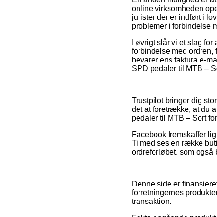
online virksomheden oper
jurister der er indført i 
problemer i forbindelse 
I øvrigt slår vi et slag
forbindelse med ordren, fx
bevarer ens faktura e-ma
SPD pedaler til MTB – Sor
Trustpilot bringer dig st
det at foretrække, at d
pedaler til MTB – Sort fo
Facebook fremskaffer lign
Tilmed ses en række buti
ordreforløbet, som også bu
Denne side er finansiere
forretningernes produkter
transaktion.