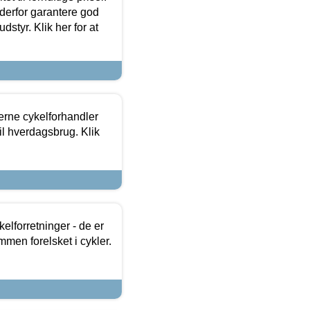
 derfor garantere god
dstyr. Klik her for at
erne cykelforhandler
til hverdagsbrug. Klik
lforretninger - de er
mmen forelsket i cykler.