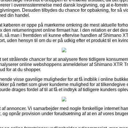
erer i overensstemmelse med dansk lovgivning, og at e-forretnin
lovgivningen. Desuden tilbydes du chance for opbakning, for så vid
med din handel.
 for at køberen er oppe på mærkerne omkring de mest aktuelle for
 den returneringsret online firmaet har. I den relation er det des
il, så man i fremtiden vil kunne eftervise handlen af Shimano 
t, uden hensyn til om du er på udkig efter et produkt til en kvin
ort set strålende chancer for at analysere flere tidligere konsume
u analyserer online webshoppens anmeldelser af Shimano XTR 
rud for at du shopper.
ende visse gavnlige muligheder for at få indblik i online butikk
kker på nettet som giver kunderne mulighed for at tilkendegive 
rde drages fordel af til at få et indtryk af tidligere kunders ople
t af annoncer. Vi samarbejder med nogle forskellige internet ha
, og opnår provision under forudsætning af at en af vores bruger