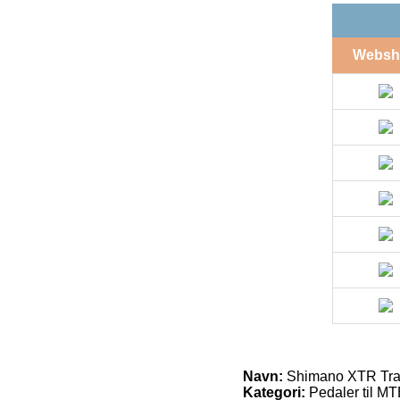
Websh
Navn:
Shimano XTR Trai
Kategori:
Pedaler til MT