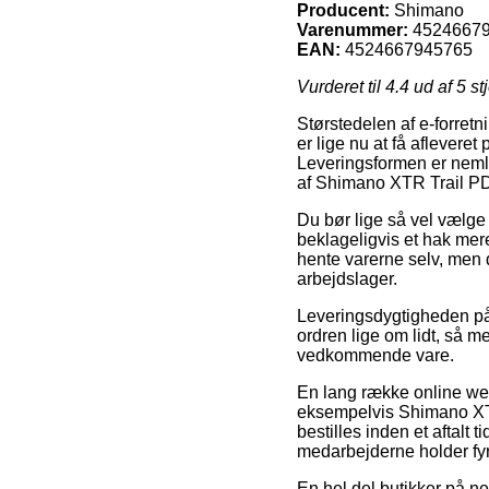
Producent:
Shimano
Varenummer:
4524667
EAN:
4524667945765
Vurderet til
4.4
ud af 5 st
Størstedelen af e-forretn
er lige nu at få aflevere
Leveringsformen er nemli
af Shimano XTR Trail PD
Du bør lige så vel vælge a
beklageligvis et hak mere 
hente varerne selv, men 
arbejdslager.
Leveringsdygtigheden på 
ordren lige om lidt, så me
vedkommende vare.
En lang række online we
eksempelvis Shimano XTR
bestilles inden et aftalt 
medarbejderne holder fyr
En hel del butikker på ne