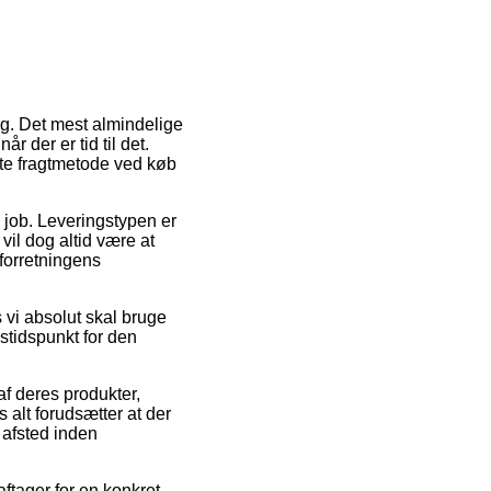
ing. Det mest almindelige
 der er tid til det.
bte fragtmetode ved køb
å job. Leveringstypen er
 vil dog altid være at
forretningens
 vi absolut skal bruge
gstidspunkt for den
f deres produkter,
lt forudsætter at der
t afsted inden
aftager for en konkret