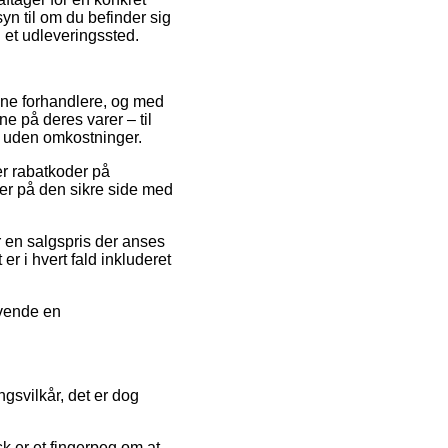
yn til om du befinder sig
il et udleveringssted.
line forhandlere, og med
e på deres varer – til
t uden omkostninger.
ter rabatkoder på
er på den sikre side med
or en salgspris der anses
er i hvert fald inkluderet
nvende en
gsvilkår, det er dog
k er et fingerpeg om at