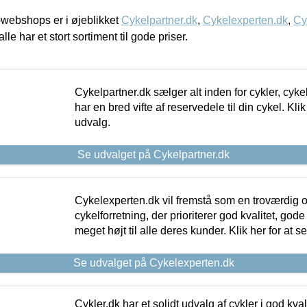
webshops er i øjeblikket
Cykelpartner.dk
,
Cykelexperten.dk
,
Cy
alle har et stort sortiment til gode priser.
Cykelpartner.dk sælger alt inden for cykler, cyke
har en bred vifte af reservedele til din cykel. Klik
udvalg.
Se udvalget på Cykelpartner.dk
Cykelexperten.dk vil fremstå som en troværdig o
cykelforretning, der prioriterer god kvalitet, god
meget højt til alle deres kunder. Klik her for at s
Se udvalget på Cykelexperten.dk
Cykler.dk har et solidt udvalg af cykler i god kvalit