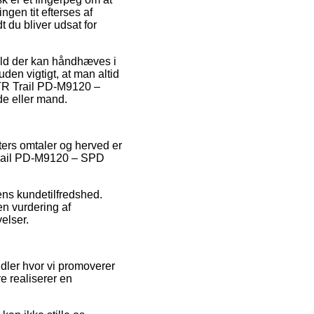
gen tit efterses af
t du bliver udsat for
hold der kan håndhæves i
uden vigtigt, at man altid
XTR Trail PD-M9120 –
de eller mand.
nters omtaler og herved er
Trail PD-M9120 – SPD
ens kundetilfredshed.
en vurdering af
velser.
ndler hvor vi promoverer
e realiserer en