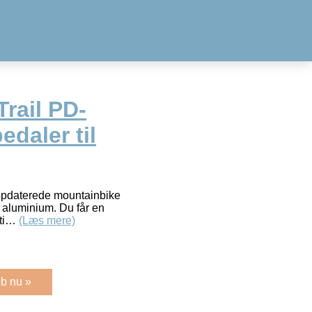
rail PD-
daler til
 opdaterede mountainbike
i aluminium. Du får en
mti…
(Læs mere)
b nu »