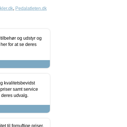
kler.dk
,
Pedalatleten.dk
ltilbehør og udstyr og
 her for at se deres
g kvalitetsbevidst
e priser samt service
e deres udvalg.
et til fornuftige priser.