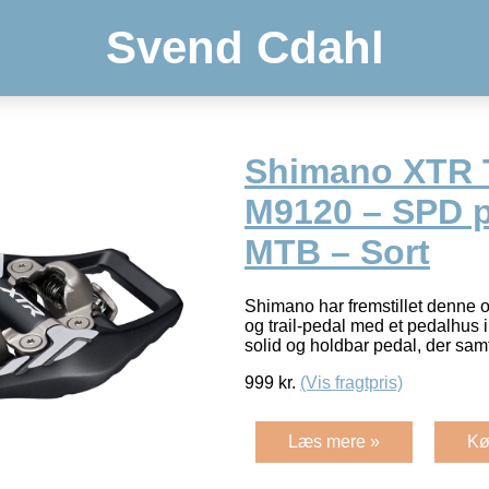
Svend Cdahl
Shimano XTR T
M9120 – SPD pe
MTB – Sort
Shimano har fremstillet denne
og trail-pedal med et pedalhus 
solid og holdbar pedal, der sa
999
kr.
(Vis fragtpris)
Læs mere »
Kø