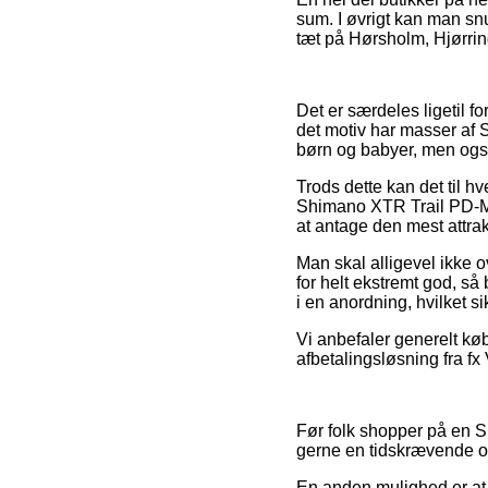
sum. I øvrigt kan man sn
tæt på Hørsholm, Hjørring 
Det er særdeles ligetil f
det motiv har masser af S
børn og babyer, men også
Trods dette kan det til hv
Shimano XTR Trail PD-M9
at antage den mest attrak
Man skal alligevel ikke o
for helt ekstremt god, så 
i en anordning, hvilket si
Vi anbefaler generelt k
afbetalingsløsning fra fx 
Før folk shopper på en S
gerne en tidskrævende 
En anden mulighed er at 