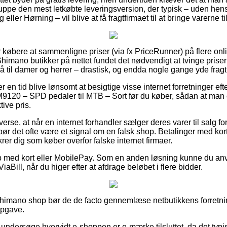
uppe den mest letkøbte leveringsversion, der typisk – uden hens
eller Hørning – vil blive at få fragtfirmaet til at bringe varerne t
or købere at sammenligne priser (via fx PriceRunner) på flere on
himano butikker på nettet fundet det nødvendigt at tvinge prisern
 til damer og herrer – drastisk, og endda nogle gange yde frag
er en tid blive lønsomt at besigtige visse internet forretninger ef
120 – SPD pedaler til MTB – Sort før du køber, sådan at man 
tive pris.
verse, at når en internet forhandler sælger deres varer til salg f
bør det ofte være et signal om en falsk shop. Betalinger med kort 
krer dig som køber overfor falske internet firmaer.
øb med kort eller MobilePay. Som en anden løsning kunne du a
ViaBill, når du higer efter at afdrage beløbet i flere bidder.
himano shop bør de de facto gennemlæse netbutikkens forretnin
opgave.
undersøge hvorvidt e-shoppen er e-mærke tilsluttet, da det typis