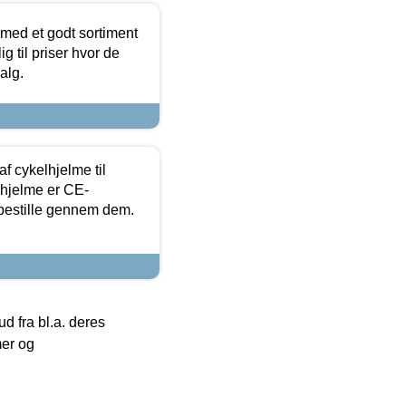
 med et godt sortiment
g til priser hvor de
alg.
f cykelhjelme til
lhjelme er CE-
 bestille gennem dem.
 fra bl.a. deres
mer og