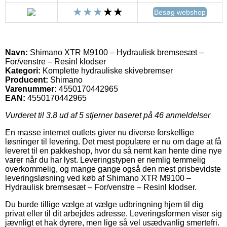
Besøg webshop
Navn:
Shimano XTR M9100 – Hydraulisk bremsesæt –
For/venstre – Resinl klodser
Kategori:
Komplette hydrauliske skivebremser
Producent:
Shimano
Varenummer:
4550170442965
EAN:
4550170442965
Vurderet til
3.8
ud af 5 stjerner baseret på
46
anmeldelser
En masse internet outlets giver nu diverse forskellige
løsninger til levering. Det mest populære er nu om dage at få
leveret til en pakkeshop, hvor du så nemt kan hente dine nye
varer når du har lyst. Leveringstypen er nemlig temmelig
overkommelig, og mange gange også den mest prisbevidste
leveringsløsning ved køb af Shimano XTR M9100 –
Hydraulisk bremsesæt – For/venstre – Resinl klodser.
Du burde tillige vælge at vælge udbringning hjem til dig
privat eller til dit arbejdes adresse. Leveringsformen viser sig
jævnligt et hak dyrere, men lige så vel usædvanlig smertefri.