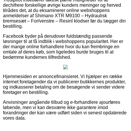
dechifrere forskellige øvrige kunders meninger og herved
tilrådes det, at du eksaminerer online webshoppens
anmeldelser af Shimano XTR M9100 – Hydraulisk
bremsesæt – For/venstre – Resinl klodser før du lægger din
bestilling.
Facebook byder på derudover fuldstændig passende
løsninger til at få indblik i webshoppens popularitet. Her er
der mange online forhandlere hvor du kan frembringe en
omtale af deres køb, som ligeledes burde bruges til at
bedømme kundernes tilfredshed.
Hjemmesiden er annoncefinansieret. Vi hjælper en række
internet foretagender da vi publicerer butikkernes produkter,
og indkasserer betaling om de besøgende vi sender videre
foretager en bestilling.
Anvisninger angående tilbud og e-forhandlere ajourføres
løbende, men vi kan desværre ikke garantere imod
forandringer der kan være udført siden vi senest opdaterede
vores data.