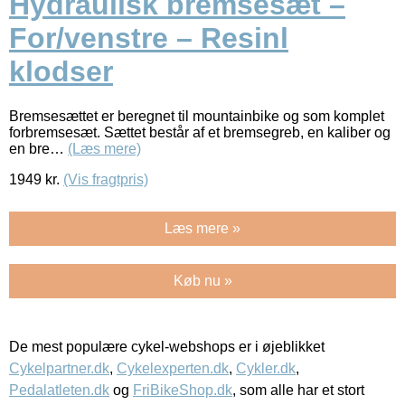
Hydraulisk bremsesæt –
For/venstre – Resinl
klodser
Bremsesættet er beregnet til mountainbike og som komplet
forbremsesæt. Sættet består af et bremsegreb, en kaliber og
en bre…
(Læs mere)
1949
kr.
(Vis fragtpris)
Læs mere »
Køb nu »
De mest populære cykel-webshops er i øjeblikket
Cykelpartner.dk
,
Cykelexperten.dk
,
Cykler.dk
,
Pedalatleten.dk
og
FriBikeShop.dk
, som alle har et stort