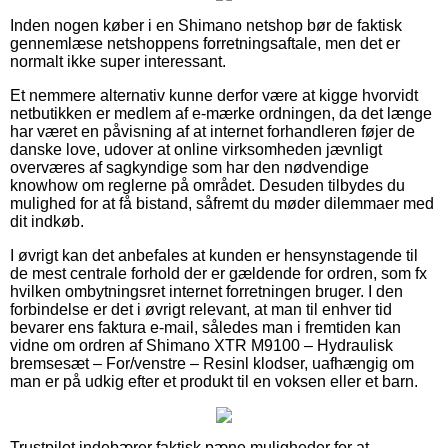
Inden nogen køber i en Shimano netshop bør de faktisk
gennemlæse netshoppens forretningsaftale, men det er
normalt ikke super interessant.
Et nemmere alternativ kunne derfor være at kigge hvorvidt
netbutikken er medlem af e-mærke ordningen, da det længe
har været en påvisning af at internet forhandleren føjer de
danske love, udover at online virksomheden jævnligt
overværes af sagkyndige som har den nødvendige
knowhow om reglerne på området. Desuden tilbydes du
mulighed for at få bistand, såfremt du møder dilemmaer med
dit indkøb.
I øvrigt kan det anbefales at kunden er hensynstagende til
de mest centrale forhold der er gældende for ordren, som fx
hvilken ombytningsret internet forretningen bruger. I den
forbindelse er det i øvrigt relevant, at man til enhver tid
bevarer ens faktura e-mail, således man i fremtiden kan
vidne om ordren af Shimano XTR M9100 – Hydraulisk
bremsesæt – For/venstre – Resinl klodser, uafhængig om
man er på udkig efter et produkt til en voksen eller et barn.
Trustpilot indebærer faktisk pæne muligheder for at