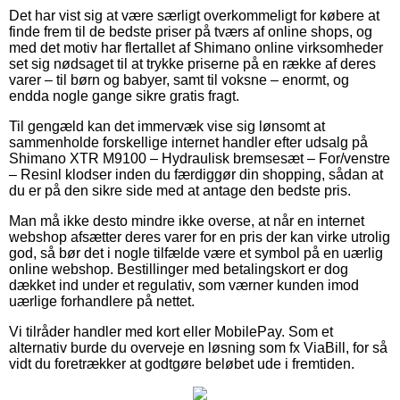
Det har vist sig at være særligt overkommeligt for købere at
finde frem til de bedste priser på tværs af online shops, og
med det motiv har flertallet af Shimano online virksomheder
set sig nødsaget til at trykke priserne på en række af deres
varer – til børn og babyer, samt til voksne – enormt, og
endda nogle gange sikre gratis fragt.
Til gengæld kan det immervæk vise sig lønsomt at
sammenholde forskellige internet handler efter udsalg på
Shimano XTR M9100 – Hydraulisk bremsesæt – For/venstre
– Resinl klodser inden du færdiggør din shopping, sådan at
du er på den sikre side med at antage den bedste pris.
Man må ikke desto mindre ikke overse, at når en internet
webshop afsætter deres varer for en pris der kan virke utrolig
god, så bør det i nogle tilfælde være et symbol på en uærlig
online webshop. Bestillinger med betalingskort er dog
dækket ind under et regulativ, som værner kunden imod
uærlige forhandlere på nettet.
Vi tilråder handler med kort eller MobilePay. Som et
alternativ burde du overveje en løsning som fx ViaBill, for så
vidt du foretrækker at godtgøre beløbet ude i fremtiden.