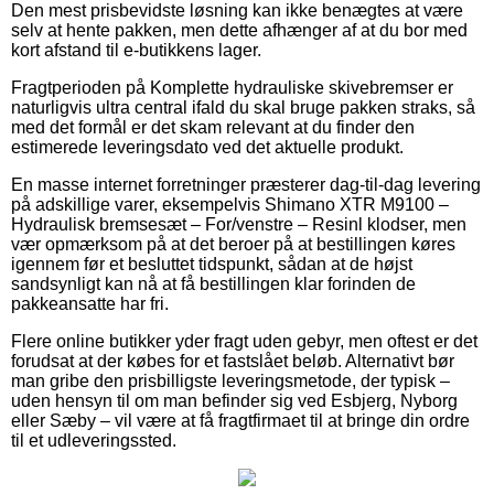
Den mest prisbevidste løsning kan ikke benægtes at være
selv at hente pakken, men dette afhænger af at du bor med
kort afstand til e-butikkens lager.
Fragtperioden på Komplette hydrauliske skivebremser er
naturligvis ultra central ifald du skal bruge pakken straks, så
med det formål er det skam relevant at du finder den
estimerede leveringsdato ved det aktuelle produkt.
En masse internet forretninger præsterer dag-til-dag levering
på adskillige varer, eksempelvis Shimano XTR M9100 –
Hydraulisk bremsesæt – For/venstre – Resinl klodser, men
vær opmærksom på at det beroer på at bestillingen køres
igennem før et besluttet tidspunkt, sådan at de højst
sandsynligt kan nå at få bestillingen klar forinden de
pakkeansatte har fri.
Flere online butikker yder fragt uden gebyr, men oftest er det
forudsat at der købes for et fastslået beløb. Alternativt bør
man gribe den prisbilligste leveringsmetode, der typisk –
uden hensyn til om man befinder sig ved Esbjerg, Nyborg
eller Sæby – vil være at få fragtfirmaet til at bringe din ordre
til et udleveringssted.