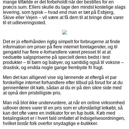
mange tilfælde er det forbeholdt når der bestilles for en
præcis sum. Ellers skulle du tage den mindst kostelige slags
levering, som typisk – hvad end man er tæt på Esbjerg,
Skive eller Vejen – vil være at få dem til at bringe dine varer
til et udleveringssted.
Det er jo efterhånden rigtig simpelt for forbrugerne at finde
information om priser på flere internet foretagender, og til
gengæld har flere e-forhandlere været presset til at at
nedsætte salgspriserne på specielt deres bedst i test
produkter – til børn og babyer, og samtidig også til voksne –
drastisk, og endda nogle gange frembyde fri fragt.
Men det kan alligevel vise sig lønnende at eftergå et par
forskellige internet forhandlere efter tilbud på forud for at du
gennemfører dit køb, sådan at du er på den sikre side med
at opnå den prisbilligste pris.
Man må blot ikke undervurdere, at når en online virksomhed
udlover deres varer til en pris som er uforståeligt letkøbt, så
kan det ofte være en indikator for en fup butik. Køb med
betalingskort er i hvert fald omfattet af Indsigelsesordningen,
hvilket bistår folk overfor snydagtige e-butikker.