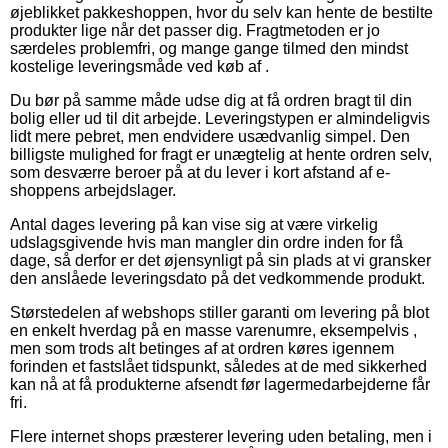
øjeblikket pakkeshoppen, hvor du selv kan hente de bestilte
produkter lige når det passer dig. Fragtmetoden er jo
særdeles problemfri, og mange gange tilmed den mindst
kostelige leveringsmåde ved køb af .
Du bør på samme måde udse dig at få ordren bragt til din
bolig eller ud til dit arbejde. Leveringstypen er almindeligvis
lidt mere pebret, men endvidere usædvanlig simpel. Den
billigste mulighed for fragt er unægtelig at hente ordren selv,
som desværre beroer på at du lever i kort afstand af e-
shoppens arbejdslager.
Antal dages levering på kan vise sig at være virkelig
udslagsgivende hvis man mangler din ordre inden for få
dage, så derfor er det øjensynligt på sin plads at vi gransker
den anslåede leveringsdato på det vedkommende produkt.
Størstedelen af webshops stiller garanti om levering på blot
en enkelt hverdag på en masse varenumre, eksempelvis ,
men som trods alt betinges af at ordren køres igennem
forinden et fastslået tidspunkt, således at de med sikkerhed
kan nå at få produkterne afsendt før lagermedarbejderne får
fri.
Flere internet shops præsterer levering uden betaling, men i