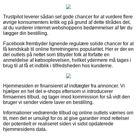
Trustpilot leverer sådan set gode chancer for at vurdere flere
øvrige konsumenters kritik og på grund af dette tilrådes det,
at du vurderer internet webshoppens bedømmelser af før du
lægger din bestilling.
Facebook frembyder lignende regulære solide chancer for at
få kendskab til online forretningens popularitet. Her er der en
del outlets på nettet som tilbyder folk at forfatte en
anmeldelse af købsoplevelsen, hvilket ydermere må tages i
brug til at få et indblik i tilfredsheden hos kunderne.
Hjemmesiden er finansieret af indtægter fra annoncer. Vi
hjælper en hel del e-shops eftersom vi introducerer
firmaernes tilbud, og tager imod kommission for så vidt den
bruger vi sender videre laver en bestilling.
Informationer vedrørende tilbud og online outlets værnes om
tit, men det er umuligt for os at give garantier imod rettelser
der potentielt er realiseret siden vi sidst opdaterede
hjemmesidens data.