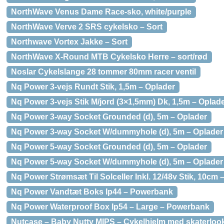
NorthWave Venus Dame Race-sko, white/purple
NorthWave Verve 2 SRS cykelsko – Sort
Northwave Vortex Jakke – Sort
NorthWave X-Round MTB Cykelsko Herre – sort/rød
Noslar Cykelslange 28 tommer 80mm racer ventil
Nq Power 3-vejs Rundt Stik, 1,5m – Oplader
Nq Power 3-vejs Stik M/jord (3×1,5mm) Dk, 1,5m – Oplad
Nq Power 3-way Socket Grounded (d), 5m – Oplader
Nq Power 3-way Socket W/dummyhole (d), 5m – Oplader
Nq Power 5-way Socket Grounded (d), 5m – Oplader
Nq Power 5-way Socket W/dummyhole (d), 5m – Oplader
Nq Power Strømsæt Til Solceller Inkl. 12/48v Stik, 10cm 
Nq Power Vandtæt Boks Ip44 – Powerbank
Nq Power Waterproof Box Ip54 – Large – Powerbank
Nutcase – Baby Nutty MIPS – Cykelhjelm med skaterloo