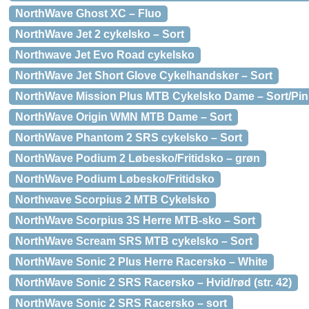
NorthWave Ghost XC – Fluo
NorthWave Jet 2 cykelsko – Sort
Northwave Jet Evo Road cykelsko
NorthWave Jet Short Glove Cykelhandsker – Sort
NorthWave Mission Plus MTB Cykelsko Dame – Sort/Pin
NorthWave Origin WMN MTB Dame – Sort
NorthWave Phantom 2 SRS cykelsko – Sort
NorthWave Podium 2 Løbesko/Fritidsko – grøn
NorthWave Podium Løbesko/Fritidsko
Northwave Scorpius 2 MTB Cykelsko
NorthWave Scorpius 3S Herre MTB-sko – Sort
NorthWave Scream SRS MTB cykelsko – Sort
NorthWave Sonic 2 Plus Herre Racersko – White
NorthWave Sonic 2 SRS Racersko – Hvid/rød (str. 42)
NorthWave Sonic 2 SRS Racersko – sort