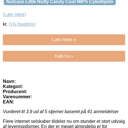
Nutcase Little Nutty Candy Coat MIPS Cykelhjelm
(Læs mere)
kr.
(Vis fragtpris)
Læs mere »
Køb nu »
Navn:
Kategori:
Producent:
Varenummer:
EAN:
Vurderet til
3.9
ud af 5 stjerner baseret på
41
anmeldelser
Flere internet selskaber tildeler nu om stunder et stort udvalg
af leveringsformer. En der er meget almindelig er for