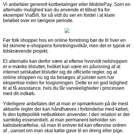
Vi anbefaler generelt kortbetalinger eller MobilePay. Som en
alternativ mulighed kan du anvende et tilbud fra for
eksempel ViaBill, for så vidt du ser en fordel i at klare
beløbet over en længere periode.
Før folk shopper hos en online forretning bør de til hver en
tid skimme e-shoppens forretningsvilkår, men det er typisk et
tidskrævende projekt.
Et alternativ kan derfor være at efterse hvorvidt netshoppen
er e-mærke tilsluttet, hvilket kan være en påvisning af at
internet selskabet tilslutter sig de officielle regler, og at
online shoppen nu og da besøges af jurister som har
ekspertise inden for lovgivningen. Dette er en god lejlighed
til at få assistance, hvis du får vanskeligheder i processen
med dit indkøb.
Yderligere anbefales det at man er opmærksom på de mest
aktuelle regler der kan håndhæves i forbindelse med købet,
fx den byttepolitik netbutikken anvender. I den relation er det
samtidig essesentielt, at man permanent beholder sin
købsbekræftelse, så man til enhver tid kan eftervise ordren
af , uanset om man skal købe gave til en dreng eller pige.