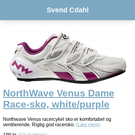
Svend Cdahl
NorthWave Venus Dame
Race-sko, white/purple
Northwave Venus racercykel sko er komfortabel og
ventilerende. Rigtig god racersko.
(Læs mere)
199
kr.
(Vis fragtpris)