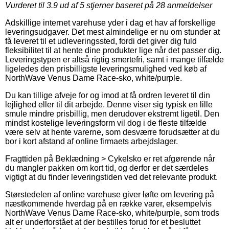
Vurderet til
3.9
ud af 5 stjerner baseret på
28
anmeldelser
Adskillige internet varehuse yder i dag et hav af forskellige
leveringsudgaver. Det mest almindelige er nu om stunder at
få leveret til et udleveringssted, fordi det giver dig fuld
fleksibilitet til at hente dine produkter lige når det passer dig.
Leveringstypen er altså rigtig smertefri, samt i mange tilfælde
ligeledes den prisbilligste leveringsmulighed ved køb af
NorthWave Venus Dame Race-sko, white/purple.
Du kan tillige afveje for og imod at få ordren leveret til din
lejlighed eller til dit arbejde. Denne viser sig typisk en lille
smule mindre prisbillig, men derudover ekstremt ligetil. Den
mindst kostelige leveringsform vil dog i de fleste tilfælde
være selv at hente varerne, som desværre forudsætter at du
bor i kort afstand af online firmaets arbejdslager.
Fragttiden på Beklædning > Cykelsko er ret afgørende når
du mangler pakken om kort tid, og derfor er det særdeles
vigtigt at du finder leveringstiden ved det relevante produkt.
Størstedelen af online varehuse giver løfte om levering på
næstkommende hverdag på en række varer, eksempelvis
NorthWave Venus Dame Race-sko, white/purple, som trods
alt er underforstået at der bestilles forud for et besluttet