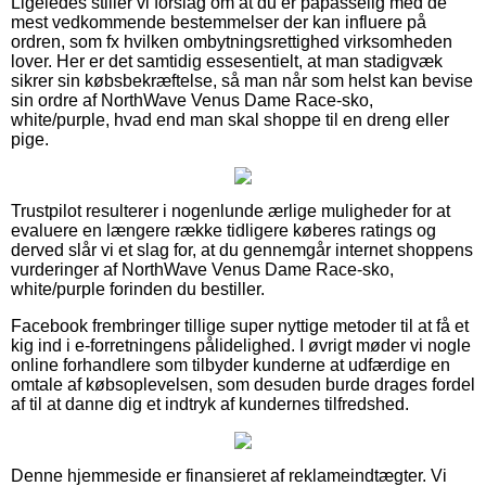
Ligeledes stiller vi forslag om at du er påpasselig med de
mest vedkommende bestemmelser der kan influere på
ordren, som fx hvilken ombytningsrettighed virksomheden
lover. Her er det samtidig essesentielt, at man stadigvæk
sikrer sin købsbekræftelse, så man når som helst kan bevise
sin ordre af NorthWave Venus Dame Race-sko,
white/purple, hvad end man skal shoppe til en dreng eller
pige.
Trustpilot resulterer i nogenlunde ærlige muligheder for at
evaluere en længere række tidligere køberes ratings og
derved slår vi et slag for, at du gennemgår internet shoppens
vurderinger af NorthWave Venus Dame Race-sko,
white/purple forinden du bestiller.
Facebook frembringer tillige super nyttige metoder til at få et
kig ind i e-forretningens pålidelighed. I øvrigt møder vi nogle
online forhandlere som tilbyder kunderne at udfærdige en
omtale af købsoplevelsen, som desuden burde drages fordel
af til at danne dig et indtryk af kundernes tilfredshed.
Denne hjemmeside er finansieret af reklameindtægter. Vi