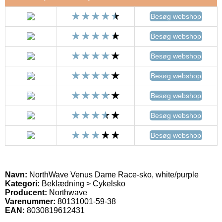
Besøg webshop
Besøg webshop
Besøg webshop
Besøg webshop
Besøg webshop
Besøg webshop
Besøg webshop
Navn:
NorthWave Venus Dame Race-sko, white/purple
Kategori:
Beklædning > Cykelsko
Producent:
Northwave
Varenummer:
80131001-59-38
EAN:
8030819612431