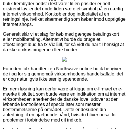
butik frembyder bedst i test varer til en pris der er helt
ekstremt lav, er det undertiden være et symbol på en uærlig
internet virksomhed. Kortkøb er dog indbefattet af en
retningslinje, hvilket skærmer dig som køber imod uoprigtige
internet shops.
Generelt slår vi et slag for køb med gængse betalingskort
eller mobilbetaling. Alternativt burde du bruge et
afbetalingstilbud fra fx ViaBill, for så vidt du har til hensigt at
dække omkostningerne i flere bidder.
Forinden folk handler i en Northwave online butik behøver
de i og for sig gennemgå virksomhedens handelsaftale, det
er dog naturligvis ikke særlig spændende.
En nem løsning kan derfor være at kigge om e-firmaet er e-
mærke tilsluttet, som burde være en indikation om at internet
virksomheden anerkender de danske love, udover at den
løbende kontrolleres af specialister som mestrer
bestemmelserne på området. Dette er desuden din
anledning til en hjælpende hånd, hvis du bliver udsat for
problemer i forbindelse med dit indkøb.