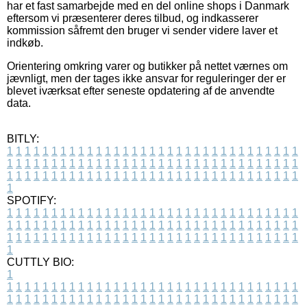
har et fast samarbejde med en del online shops i Danmark
eftersom vi præsenterer deres tilbud, og indkasserer
kommission såfremt den bruger vi sender videre laver et
indkøb.
Orientering omkring varer og butikker på nettet værnes om
jævnligt, men der tages ikke ansvar for reguleringer der er
blevet iværksat efter seneste opdatering af de anvendte
data.
BITLY:
1
1
1
1
1
1
1
1
1
1
1
1
1
1
1
1
1
1
1
1
1
1
1
1
1
1
1
1
1
1
1
1
1
1
1
1
1
1
1
1
1
1
1
1
1
1
1
1
1
1
1
1
1
1
1
1
1
1
1
1
1
1
1
1
1
1
1
1
1
1
1
1
1
1
1
1
1
1
1
1
1
1
1
1
1
1
1
1
1
1
1
1
1
1
1
1
1
1
1
1
SPOTIFY:
1
1
1
1
1
1
1
1
1
1
1
1
1
1
1
1
1
1
1
1
1
1
1
1
1
1
1
1
1
1
1
1
1
1
1
1
1
1
1
1
1
1
1
1
1
1
1
1
1
1
1
1
1
1
1
1
1
1
1
1
1
1
1
1
1
1
1
1
1
1
1
1
1
1
1
1
1
1
1
1
1
1
1
1
1
1
1
1
1
1
1
1
1
1
1
1
1
1
1
1
CUTTLY BIO:
1
1
1
1
1
1
1
1
1
1
1
1
1
1
1
1
1
1
1
1
1
1
1
1
1
1
1
1
1
1
1
1
1
1
1
1
1
1
1
1
1
1
1
1
1
1
1
1
1
1
1
1
1
1
1
1
1
1
1
1
1
1
1
1
1
1
1