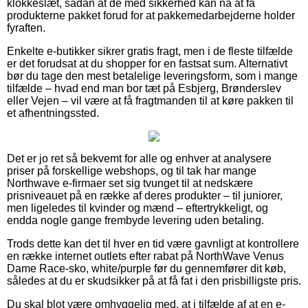
klokkeslæt, sådan at de med sikkerhed kan nå at få
produkterne pakket forud for at pakkemedarbejderne holder
fyraften.
Enkelte e-butikker sikrer gratis fragt, men i de fleste tilfælde
er det forudsat at du shopper for en fastsat sum. Alternativt
bør du tage den mest betalelige leveringsform, som i mange
tilfælde – hvad end man bor tæt på Esbjerg, Brønderslev
eller Vejen – vil være at få fragtmanden til at køre pakken til
et afhentningssted.
Det er jo ret så bekvemt for alle og enhver at analysere
priser på forskellige webshops, og til tak har mange
Northwave e-firmaer set sig tvunget til at nedskære
prisniveauet på en række af deres produkter – til juniorer,
men ligeledes til kvinder og mænd – eftertrykkeligt, og
endda nogle gange frembyde levering uden betaling.
Trods dette kan det til hver en tid være gavnligt at kontrollere
en række internet outlets efter rabat på NorthWave Venus
Dame Race-sko, white/purple før du gennemfører dit køb,
således at du er skudsikker på at få fat i den prisbilligste pris.
Du skal blot være omhyggelig med, at i tilfælde af at en e-