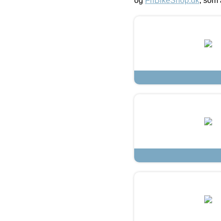
og
FriBikeShop.dk
, som 