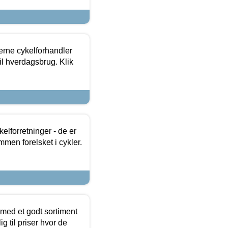
erne cykelforhandler
til hverdagsbrug. Klik
lforretninger - de er
mmen forelsket i cykler.
 med et godt sortiment
g til priser hvor de