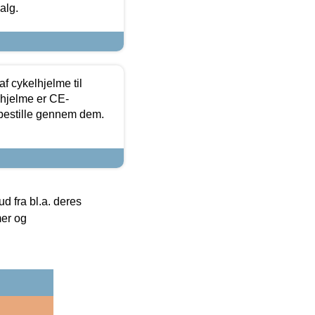
alg.
f cykelhjelme til
lhjelme er CE-
 bestille gennem dem.
 fra bl.a. deres
mer og