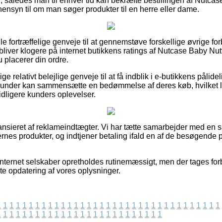
, således man til enhver tid kan bekræfte bestillingen af Nutcas
nsyn til om man søger produkter til en herre eller dame.
gle fortræffelige genveje til at gennemstøve forskellige øvrige
du bliver klogere på internet butikkens ratings af Nutcase Baby Nu
u placerer din ordre.
ge relativt belejlige genveje til at få indblik i e-butikkens pålid
 kunder kan sammensætte en bedømmelse af deres køb, hvilket l
tidligere kunders oplevelser.
nsieret af reklameindtægter. Vi har tætte samarbejder med en s
ernes produkter, og indtjener betaling ifald en af de besøgende p
internet selskaber opretholdes rutinemæssigt, men der tages for
te opdatering af vores oplysninger.
1
1
1
1
1
1
1
1
1
1
1
1
1
1
1
1
1
1
1
1
1
1
1
1
1
1
1
1
1
1
1
1
1
1
1
1
1
1
1
1
1
1
1
1
1
1
1
1
1
1
1
1
1
1
1
1
1
1
1
1
1