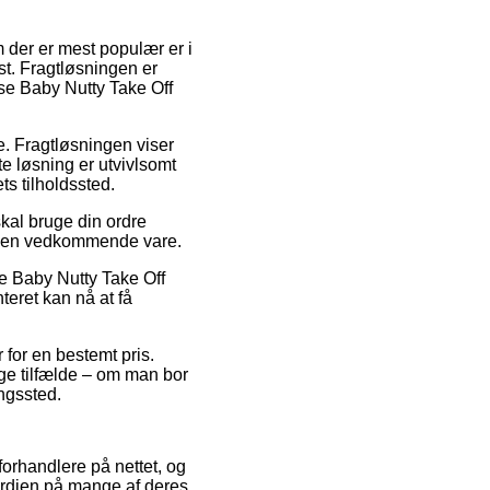
m der er mest populær er i
st. Fragtløsningen er
ase Baby Nutty Take Off
de. Fragtløsningen viser
e løsning er utvivlsomt
ts tilholdssted.
skal bruge din ordre
på den vedkommende vare.
se Baby Nutty Take Off
teret kan nå at få
 for en bestemt pris.
ge tilfælde – om man bor
ingssted.
forhandlere på nettet, og
ærdien på mange af deres