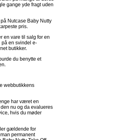
ogle gange yde fragt uden
bat på Nutcase Baby Nutty
arpeste pris.
en vare til salg for en
n på en svindel e-
net butikker.
burde du benytte et
en.
gte webbutikkens
ænge har været en
at den nu og da evalueres
rvice, hvis du møder
gler gældende for
 at man permanent