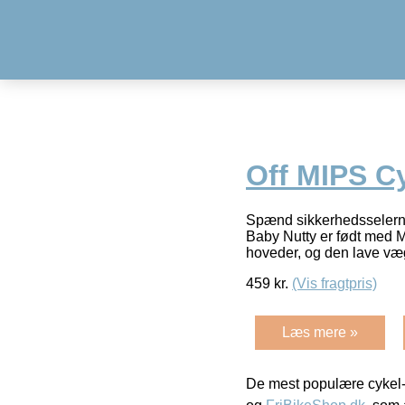
Off MIPS C
Spænd sikkerhedsselerne, 
Baby Nutty er født med M
hoveder, og den lave væ
459
kr.
(Vis fragtpris)
Læs mere »
De mest populære cykel-