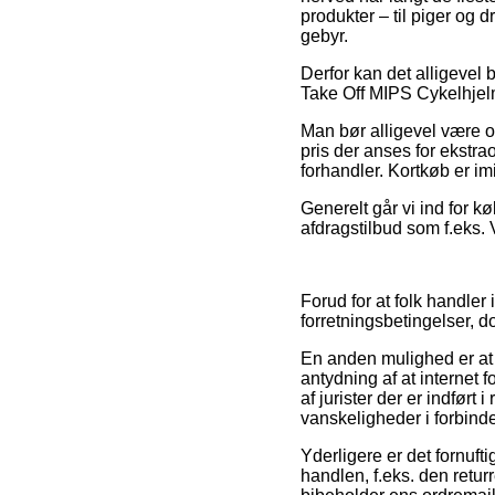
produkter – til piger og 
gebyr.
Derfor kan det alligevel 
Take Off MIPS Cykelhjelm
Man bør alligevel være op
pris der anses for ekstra
forhandler. Kortkøb er im
Generelt går vi ind for 
afdragstilbud som f.eks. V
Forud for at folk handle
forretningsbetingelser, do
En anden mulighed er at
antydning af at internet 
af jurister der er indført
vanskeligheder i forbind
Yderligere er det fornuft
handlen, f.eks. den retur