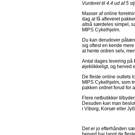
Vurderet til
4.4
ud af 5 st
Masser af online forretni
dag at få afleveret pakk
altså særdeles simpel, s
MIPS Cykelhjelm.
Du kan derudover påtænke a
sig oftest en kende mere
at hente ordren selv, men 
Antal dages levering på Bø
øjeblikkeligt, og herved
De fleste online outlets 
MIPS Cykelhjelm, som trod
pakken ordnet forud for
Flere netbutikker tilbyde
Desuden kan man beslutte
i Viborg, Korsør eller Jyll
Det er jo efterhånden sær
herved har langt de fles