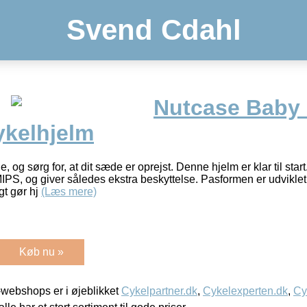
Svend Cdahl
Nutcase Baby 
ykelhjelm
og sørg for, at dit sæde er oprejst. Denne hjelm er klar til sta
IPS, og giver således ekstra beskyttelse. Pasformen er udviklet 
gt gør hj
(Læs mere)
Køb nu »
webshops er i øjeblikket
Cykelpartner.dk
,
Cykelexperten.dk
,
Cy