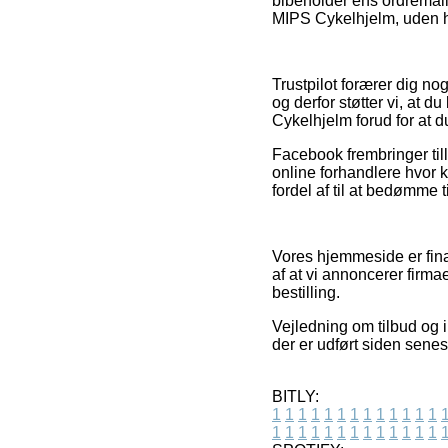
bibeholder ens ordremail
MIPS Cykelhjelm, uden he
Trustpilot forærer dig no
og derfor støtter vi, at 
Cykelhjelm forud for at d
Facebook frembringer tilli
online forhandlere hvor
fordel af til at bedømme 
Vores hjemmeside er fina
af at vi annoncerer firma
bestilling.
Vejledning om tilbud og 
der er udført siden senes
BITLY:
1
1
1
1
1
1
1
1
1
1
1
1
1
1
1
1
1
1
1
1
1
1
1
1
1
1