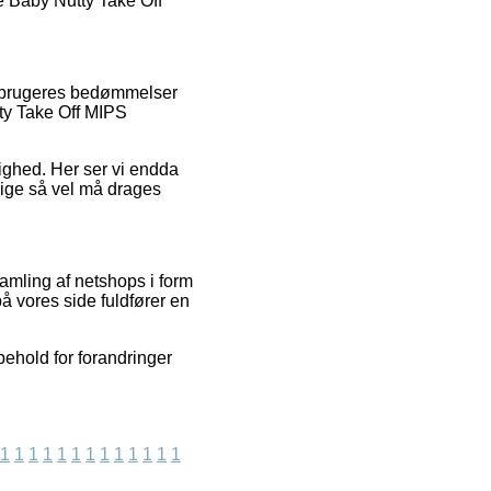
e Baby Nutty Take Off
 forbrugeres bedømmelser
tty Take Off MIPS
elighed. Her ser vi endda
ige så vel må drages
amling af netshops i form
å vores side fuldfører en
behold for forandringer
1
1
1
1
1
1
1
1
1
1
1
1
1