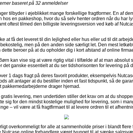
jerner baseret på
32
anmeldelser
nger tilbyder i øjeblikket mange forskellige fragtformer. En af de
en hos en pakkeshop, hvor du så selv henter ordren når du har ly
amt oftest tilmed den billigste leveringsversion ved køb af Nutc
t få det leveret til din lejlighed eller hus eller ud til dit arbej
 bekostelig, men på den anden side særligt let. Den mest letkøbt
dette beroer på at du opholder dig i kort afstand af online firmae
rn kan vise sig at være rigtig vital i tilfælde af at man absolut 
 er det ganske essentielt at du ser tidshorisonten for levering 
lover 1 dags fragt på deres favorit produkter, eksempelvis Nutca
s alt antager at du bestiller inden et fast tidspunkt, så de garan
 at pakkemedarbejderne drager hjemad.
r gratis levering, men undertiden stiller det krav om at du shopper
 sig for den mindst kostelige mulighed for levering, som i man
inge – vil være at få fragtfirmaet til at levere ordren til et afhentn
ligt overkommeligt for alle at sammenholde priser i blandt flere 
te Nutcase online forhandlere været tvunget til at sænke salgsv