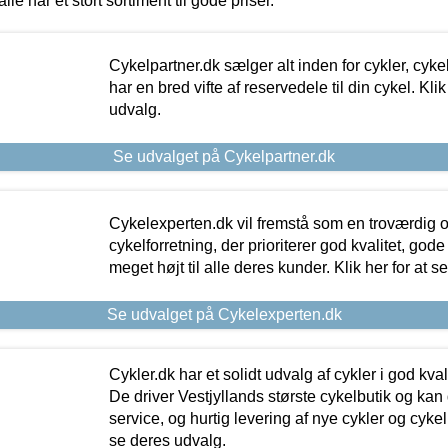
alle har et stort sortiment til gode priser.
Cykelpartner.dk sælger alt inden for cykler, cyke
har en bred vifte af reservedele til din cykel. Klik
udvalg.
Se udvalget på Cykelpartner.dk
Cykelexperten.dk vil fremstå som en troværdig o
cykelforretning, der prioriterer god kvalitet, god
meget højt til alle deres kunder. Klik her for at s
Se udvalget på Cykelexperten.dk
Cykler.dk har et solidt udvalg af cykler i god kvalit
De driver Vestjyllands største cykelbutik og kan
service, og hurtig levering af nye cykler og cykelu
se deres udvalg.