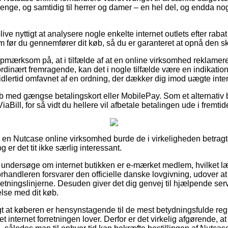
drenge, og samtidig til herrer og damer – en hel del, og endda n
blive nyttigt at analysere nogle enkelte internet outlets efter ra
 før du gennemfører dit køb, så du er garanteret at opnå den sk
mærksom på, at i tilfælde af at en online virksomhed reklamerer 
ordinært fremragende, kan det i nogle tilfælde være en indikatio
idlertid omfavnet af en ordning, der dækker dig imod uægte inter
køb med gængse betalingskort eller MobilePay. Som et alternativ 
iaBill, for så vidt du hellere vil afbetale betalingen ude i fremtid
r i en Nutcase online virksomhed burde de i virkeligheden betra
g er det tit ikke særlig interessant.
 undersøge om internet butikken er e-mærket medlem, hvilket l
forhandleren forsvarer den officielle danske lovgivning, udover 
 i retningslinjerne. Desuden giver det dig genvej til hjælpende se
else med dit køb.
igt at køberen er hensynstagende til de mest betydningsfulde re
ret internet forretningen lover. Derfor er det virkelig afgørende,