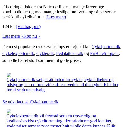
Disse ringeklokker fra Nutcase findes i mange farveringe
kombinationer og med mange festlige motiver – og så passer de
perfekt til cykelhjelm…
(Læs mere)
124
kr.
(Vis fragtpris)
Læs mere »
Køb nu »
De mest populære cykel-webshops er i øjeblikket
Cykelpartner.dk
,
Cykelexperten.dk
,
Cykler.dk
,
Pedalatleten.dk
og
FriBikeShop.dk
,
som alle har et stort sortiment til gode priser.
Cykelpartner.dk sælger alt inden for cykler, cykeltilbehør og
udstyr og har en bred vifte af reservedele til din cykel. Klik her
for at se deres udvalg.
Se udvalget på Cykelpartner.dk
Cykelexperten.dk vil fremstå som en troværdig og
kvalitetsbevidst cykelforretning, der prioriterer god kvalitet,
gode priser samt service meget højt til alle deres kunder. Klik