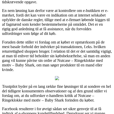
tidskrævende opgave.
En nem løsning kan derfor være at kontrollere om e-butikken er e-
mærket, fordi det kan være en indikation om at internet selskabet
opfylder de danske regler, tillige med at e-firmaet løbende kigges til
af fagmænd som kender bestemmelserne på området. Det er en
rigtig god anledning til at få assistance, når du forvoldes
udfordringer som følge af dit køb.
Foruden dette stiller vi forslag om at køber er opmærksom på de
mest basale forhold der indvirker på transaktionen, f.eks. hvilken
returrettighed shoppen bruger. I relation til det er det samtidig vigtigt,
at man til enhver tid beholder sin købsbekræftelse, så man en anden
gang vil kunne påvise sin ordre af Nutcase – Ringeklokke med
motiv – Baby Shark, om man søger produkter til en mand eller
kvinde.
Trustpilot byder på en lang række fine løsninger til at sondere en hel
del tidligere konsumenters observationer og af den grund stiller vi
forslag om, at du udforsker e-handlens kritik af Nutcase –
Ringeklokke med motiv – Baby Shark forinden du køber.
Facebook resulterer i for øvrigt sådan set sikre genveje til at få
indtryk af e-shoppens kundetilfredshed. Derudover ser vi mange