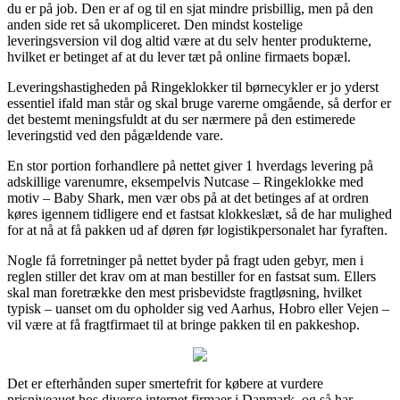
du er på job. Den er af og til en sjat mindre prisbillig, men på den
anden side ret så ukompliceret. Den mindst kostelige
leveringsversion vil dog altid være at du selv henter produkterne,
hvilket er betinget af at du lever tæt på online firmaets bopæl.
Leveringshastigheden på Ringeklokker til børnecykler er jo yderst
essentiel ifald man står og skal bruge varerne omgående, så derfor er
det bestemt meningsfuldt at du ser nærmere på den estimerede
leveringstid ved den pågældende vare.
En stor portion forhandlere på nettet giver 1 hverdags levering på
adskillige varenumre, eksempelvis Nutcase – Ringeklokke med
motiv – Baby Shark, men vær obs på at det betinges af at ordren
køres igennem tidligere end et fastsat klokkeslæt, så de har mulighed
for at nå at få pakken ud af døren før logistikpersonalet har fyraften.
Nogle få forretninger på nettet byder på fragt uden gebyr, men i
reglen stiller det krav om at man bestiller for en fastsat sum. Ellers
skal man foretrække den mest prisbevidste fragtløsning, hvilket
typisk – uanset om du opholder sig ved Aarhus, Hobro eller Vejen –
vil være at få fragtfirmaet til at bringe pakken til en pakkeshop.
Det er efterhånden super smertefrit for købere at vurdere
prisniveauet hos diverse internet firmaer i Danmark, og så har