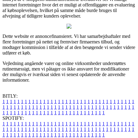
internet forretninger hvor det er muligt at offentliggøre en evaluering
af købsoplevelsen, hvilket på samme måde burde bruges til
afvejning af tidligere kunders oplevelser.
Dette website er annoncefinansieret. Vi har samarbejdsaftaler med
flere forretninger på nettet og fremviser firmaernes tilbud, og
modtager kommission i tilfælde af at den besøgende vi sender videre
udfører et køb.
Vejledning angående varer og online virksomheder understøttes
rutinemæssigt, men vi påtager os ikke ansvaret for modifikationer
der muligvis er iværksat siden vi senest opdaterede de anvendte
informationer.
BITLY:
1
1
1
1
1
1
1
1
1
1
1
1
1
1
1
1
1
1
1
1
1
1
1
1
1
1
1
1
1
1
1
1
1
1
1
1
1
1
1
1
1
1
1
1
1
1
1
1
1
1
1
1
1
1
1
1
1
1
1
1
1
1
1
1
1
1
1
1
1
1
1
1
1
1
1
1
1
1
1
1
1
1
1
1
1
1
1
1
1
1
1
1
1
1
1
1
1
1
1
1
SPOTIFY:
1
1
1
1
1
1
1
1
1
1
1
1
1
1
1
1
1
1
1
1
1
1
1
1
1
1
1
1
1
1
1
1
1
1
1
1
1
1
1
1
1
1
1
1
1
1
1
1
1
1
1
1
1
1
1
1
1
1
1
1
1
1
1
1
1
1
1
1
1
1
1
1
1
1
1
1
1
1
1
1
1
1
1
1
1
1
1
1
1
1
1
1
1
1
1
1
1
1
1
1