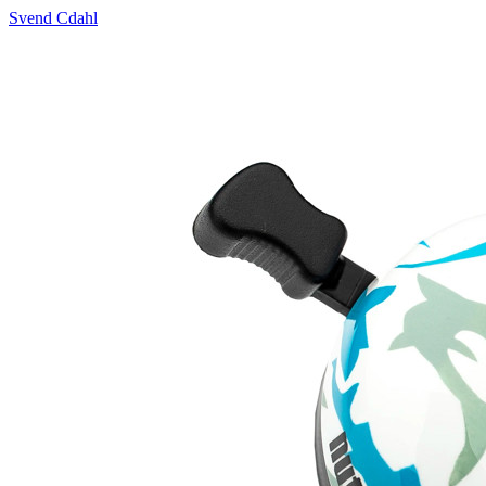
Svend Cdahl