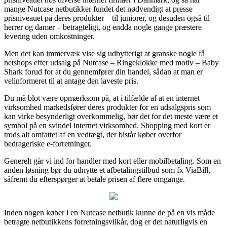
mange Nutcase netbutikker fundet det nødvendigt at presse
prisniveauet på deres produkter – til juniorer, og desuden også til
herrer og damer – betragteligt, og endda nogle gange præstere
levering uden omkostninger.
Men det kan immervæk vise sig udbytterigt at granske nogle få
netshops efter udsalg på Nutcase – Ringeklokke med motiv – Baby
Shark forud for at du gennemfører din handel, sådan at man er
velinformeret til at antage den laveste pris.
Du må blot være opmærksom på, at i tilfælde af at en internet
virksomhed markedsfører deres produkter for en udsalgspris som
kan virke besynderligt overkommelig, bør det for det meste være et
symbol på en svindel internet virksomhed. Shopping med kort er
trods alt omfattet af en vedtægt, der bistår køber overfor
bedrageriske e-forretninger.
Generelt går vi ind for handler med kort eller mobilbetaling. Som en
anden løsning bør du udnytte et afbetalingstilbud som fx ViaBill,
såfremt du efterspørger at betale prisen af flere omgange.
Inden nogen køber i en Nutcase netbutik kunne de på en vis måde
betragte netbutikkens forretningsvilkår, dog er det naturligvis en