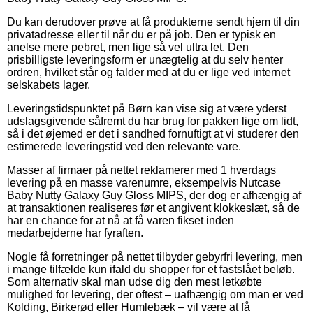
Du kan derudover prøve at få produkterne sendt hjem til din
privatadresse eller til når du er på job. Den er typisk en
anelse mere pebret, men lige så vel ultra let. Den
prisbilligste leveringsform er unægtelig at du selv henter
ordren, hvilket står og falder med at du er lige ved internet
selskabets lager.
Leveringstidspunktet på Børn kan vise sig at være yderst
udslagsgivende såfremt du har brug for pakken lige om lidt,
så i det øjemed er det i sandhed fornuftigt at vi studerer den
estimerede leveringstid ved den relevante vare.
Masser af firmaer på nettet reklamerer med 1 hverdags
levering på en masse varenumre, eksempelvis Nutcase
Baby Nutty Galaxy Guy Gloss MIPS, der dog er afhængig af
at transaktionen realiseres før et angivent klokkeslæt, så de
har en chance for at nå at få varen fikset inden
medarbejderne har fyraften.
Nogle få forretninger på nettet tilbyder gebyrfri levering, men
i mange tilfælde kun ifald du shopper for et fastslået beløb.
Som alternativ skal man udse dig den mest letkøbte
mulighed for levering, der oftest – uafhængig om man er ved
Kolding, Birkerød eller Humlebæk – vil være at få