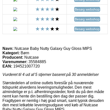
Besøg webshop
Besøg webshop
Besøg webshop
Navn:
Nutcase Baby Nutty Galaxy Guy Gloss MIPS
Kategori:
Børn
Producent:
Nutcase
Varenummer:
35584885
EAN:
194521007720
Vurderet til
4
ud af 5 stjerner baseret på
30
anmeldelser
Størstedelen af online outlets foreslår på nuværende
tidspunkt alverdens leveringsmuligheder. Den mest
almindelige er p.t. afhentningssteder, fordi du på den måde
nemt kan hente din bestilling den dag der passer dig.
Fragttypen er nemlig i høj grad smart, samt typisk desuden
den mest letkøbte leveringsudgave ved køb af Nutcase
Baby Nutty Galaxy Guy Gloss MIPS.