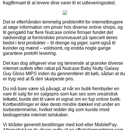
fragtfirmaet til at levere dine varer til et udleveringssted.
Det er efterhånden temmelig problemfrit for internetbrugere
at søge information om priser hos diverse online shops, og
til gengæld har flere Nutcase online firmaer fundet det
nødvendigt at formindske prisniveauet på specielt deres
bedst i test produkter – til drenge og piger, samt også til
kvinder og mænd – voldsomt, og endda nogle gange
garantere portofri levering.
Det kan dog alligevel vise sig lønnende at granske diverse
internet outlets efter rabat på Nutcase Baby Nutty Galaxy
Guy Gloss MIPS inden du gennemfører dit køb, sådan at du
er tryg ved at få den skarpeste pris.
Du må bare være så påvagt, at når en butik frembyder en
vare til salg for en salgspris som kan ses som urealistisk
letkøbt, burde det tit være et signal om en fup online butik.
Kortbestillinger er ikke desto mindre dækket ind under en
lovbestemmelse, hvilket redder dig som kunde imod
bedrageriske internet selskaber.
Vi tilråder generelt bestillinger med kort eller MobilePay.
Alternativt kan du drage nytte af en afbetalingsordning som