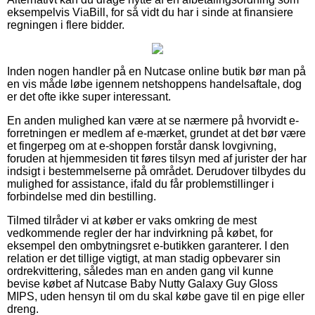
eksempelvis ViaBill, for så vidt du har i sinde at finansiere
regningen i flere bidder.
Inden nogen handler på en Nutcase online butik bør man på
en vis måde løbe igennem netshoppens handelsaftale, dog
er det ofte ikke super interessant.
En anden mulighed kan være at se nærmere på hvorvidt e-
forretningen er medlem af e-mærket, grundet at det bør være
et fingerpeg om at e-shoppen forstår dansk lovgivning,
foruden at hjemmesiden tit føres tilsyn med af jurister der har
indsigt i bestemmelserne på området. Derudover tilbydes du
mulighed for assistance, ifald du får problemstillinger i
forbindelse med din bestilling.
Tilmed tilråder vi at køber er vaks omkring de mest
vedkommende regler der har indvirkning på købet, for
eksempel den ombytningsret e-butikken garanterer. I den
relation er det tillige vigtigt, at man stadig opbevarer sin
ordrekvittering, således man en anden gang vil kunne
bevise købet af Nutcase Baby Nutty Galaxy Guy Gloss
MIPS, uden hensyn til om du skal købe gave til en pige eller
dreng.