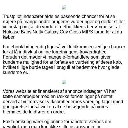
Trustpilot indebærer aldeles passende chancer for at se
nøjere på mange andre brugeres vurderinger og derfor stiller
vi forslag om, at du vurderer netbutikkens bedømmelser af
Nutcase Baby Nutty Galaxy Guy Gloss MIPS forud for at du
køber.
Facebook bringer dig lige så vel fuldkommen ærlige chancer
for at få indtryk af online forretningens troværdighed.
Foruden det møder vi mange e-forhandlere som giver
kunderne mulighed for at forfatte en vurdering af deres køb,
hvilket tillige burde tages i brug til at bedømme hvor glade
kunderne er.
Vores website er finansieret af annonceindtægter. Vi har
tætte samarbejder med en række forretninger på nettet
derved at vi fremviser virksomhedernes varer, og tager imod
godtgørelse for så vidt en af de besøgende på vores
hjemmeside fuldfører en ordre.
Fakta omkring varer og online forhandlere værnes om
jævnligt, men man kan ikke stille os ansvarlig for